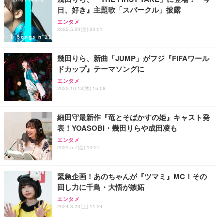
務用 おしゃれ パソコンチェア (ブラック)
日、好き』主題歌「スパークル」披露
Sezlife オフィスチェア デスクチェア 疲れない テレ
【整備済み品】Dell E2724HS 27インチ 液晶モニタ
Smart Basic(スマートベーシック) 【Amazon.co.jp
エンタメ
ワーク チェア 強化バックレスト 30度ロッキング機
ー フルHD（1920×1080）VA 非光沢 HDMI/DisplayP
限定】 Smart Basic アイリスオーヤマ ペットシーツ
2022.5.20(金) 20:01
能 人間工学 椅子 腰サポート 90度跳ね上げ式アーム
ort/VGA スピーカー内蔵 高さ調整 スイベル VESA対
超厚型 お徳用 ワイド 100枚入 (x 1) (ケース販売)
レスト 3Dヘッドレスト ハンガー付き 高反発クッシ
応 ComfortView ビジネス向け
￥7,680
￥15,800
￥3,670
ョン PCチェア 通気性メッシュ ゲーミング/勉強/事
幾田りら、新曲「JUMP」がフジ『FIFAワール
務用 おしゃれ パソコンチェア (ホワイト)
ドカップ』テーマソングに
ANDWINT オフィスチェア デスクチェア 肘なし メ
【MiniLED/24.5inch/280Hz/FHD】GRAPHT THE S
アイリスオーヤマ ペットシーツ 超厚型 お徳用 レギ
ッシュ 通気性 ランバーサポート付き 腰サポート ガ
HOOTER Gaming Monitor 24” Essential ゲーミン
エンタメ
ュラー 200枚入【Amazon.co.jp限定】
ス圧無段階昇降 360度回転 キャスター付き コンパク
グモニター QD 24.5インチ 1ms FHD 量子ドット 残
2022.10.13(木) 15:08
ト 幅52×奥行58.5×高さ84～96cm テレワーク 在宅
像低減 (3年保証 | 輝点保証 | 日本メーカー)
￥3,731
￥4,139
￥34,980
勤務 ブラック
細田守最新作『竜とそばかすの姫』キャスト発
表！YOASOBI・幾田りらや成田凌も
エンタメ
2021.5.7(金) 14:27
緊急企画！あのちゃんが『ツマミ』MC！その
回し力に千鳥・大悟が嫉妬
エンタメ
2024.3.23(土) 11:24