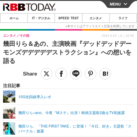
MENU
CLOSE
ホーム
IT・デジタル
SPEED TEST
エンタメ
ライフ
ホーム
IT・デジタル
エンタメ
その他
2024.3.23（土）22:59
幾田りら＆あの、主演映画『デッドデッドデー
IT・デジタルTOP
スマートフォン
SPEED TEST
モンズデデデデデストラクション』への想いを
ネタ
ガジェット・ツール
語る
エンタメ
ショッピング
その他
エンタメTOP
映画・ドラマ
ライフ
韓流・K-POP
韓国・芸能
注目記事
ライフTOP
グルメ
リリース一覧
音楽
スポーツ
10G光回線導入レポ
ペット
ショッピング
プッシュ通知の停止方法
グラビア
ブログ
その他
幾田りら×ano、今夜『Mステ』出演！映画主題歌2曲をTV初披露
ショッピング
その他
幾田りら、「THE FIRST TAKE」に登場！『今日、好き』主題歌「ス
パークル」披露