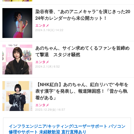
染谷有香、“あのアニメキャラ”を演じきった20
24年カレンダーから未公開カット！
エンタメ
2024.3.19(火) 14:22
あのちゃん、サイン求めてくるファンを首締め
て撃退 スタジオ騒然
エンタメ
2024.2.1(木) 9:52
【NHK紅白】あのちゃん、紅白リハで“今年を
表す漢字”を発表し、報道陣困惑！「昔から執
着がある」
エンタメ
2023.12.29(金) 16:57
インフラエンジニア/キッティング/ユーザーサポート パソコン
修理やサポート 未経験歓迎 直行直帰あり