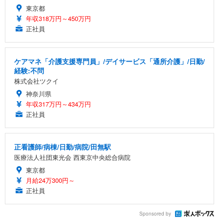
東京都
年収318万円～450万円
正社員
ケアマネ「介護支援専門員」/デイサービス「通所介護」/日勤/
経験:不問
株式会社ツクイ
神奈川県
年収317万円～434万円
正社員
正看護師/病棟/日勤/病院/田無駅
医療法人社団東光会 西東京中央総合病院
東京都
月給24万300円～
正社員
Sponsored by