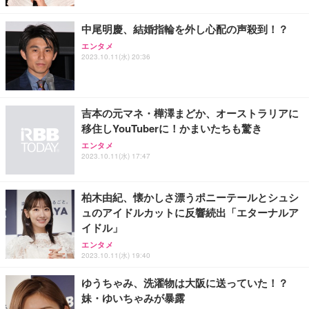
￥3,731
￥4,139
￥34,980
勤務 ブラック
中尾明慶、結婚指輪を外し心配の声殺到！？
エンタメ
2023.10.11(水) 20:36
吉本の元マネ・樺澤まどか、オーストラリアに
移住しYouTuberに！かまいたちも驚き
エンタメ
2023.10.11(水) 17:47
柏木由紀、懐かしさ漂うポニーテールとシュシ
ュのアイドルカットに反響続出「エターナルア
イドル」
エンタメ
2023.10.11(水) 19:40
ゆうちゃみ、洗濯物は大阪に送っていた！？
妹・ゆいちゃみが暴露