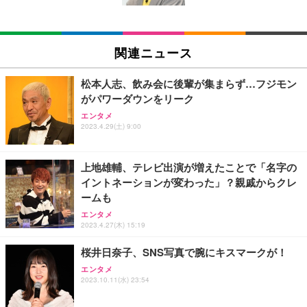
EIZO ビジネス向けプレミアムモニター | FlexScan
SIHOO B100 オフィスチェア／デスクチェア メッシ
Amazonベーシック ペットシーツ 厚型 ワイド 42枚
EV2740X-WT | 27.0型4K UHD・USB Type-C・ホワ
ュチェア 人間工学 疲れない ブラック
x2袋(84枚) ホワイト(吸収面:ライトブルー)
関連ニュース
イト
￥27,999
￥3,234
￥109,572
松本人志、飲み会に後輩が集まらず…フジモン
がパワーダウンをリーク
Sezlife オフィスチェア デスクチェア 疲れない テレ
【純正品】27"ゲーミングモニター DualSense 充電
ネオ・ルーライフ ネオ・オムツ L 中型犬用 26枚入
エンタメ
ワーク チェア 強化バックレスト 30度ロッキング機
2023.4.29(土) 9:00
フック付き（CFI-ZDM1J）
り 単品
能 人間工学 椅子 腰サポート 90度跳ね上げ式アーム
レスト 3Dヘッドレスト ハンガー付き 高反発クッシ
￥49,979
￥1,800
￥7,680
ョン PCチェア 通気性メッシュ ゲーミング/勉強/事
上地雄輔、テレビ出演が増えたことで「名字の
務用 おしゃれ パソコンチェア (ブラック)
イントネーションが変わった」？親戚からクレ
Sezlife オフィスチェア デスクチェア 疲れない テレ
【整備済み品】Dell E2724HS 27インチ 液晶モニタ
Smart Basic(スマートベーシック) 【Amazon.co.jp
ームも
ワーク チェア 強化バックレスト 30度ロッキング機
ー フルHD（1920×1080）VA 非光沢 HDMI/DisplayP
限定】 Smart Basic アイリスオーヤマ ペットシーツ
能 人間工学 椅子 腰サポート 90度跳ね上げ式アーム
ort/VGA スピーカー内蔵 高さ調整 スイベル VESA対
超厚型 お徳用 ワイド 100枚入 (x 1) (ケース販売)
エンタメ
2023.4.27(木) 15:19
レスト 3Dヘッドレスト ハンガー付き 高反発クッシ
応 ComfortView ビジネス向け
￥7,680
￥15,800
￥3,670
ョン PCチェア 通気性メッシュ ゲーミング/勉強/事
桜井日奈子、SNS写真で腕にキスマークが！
務用 おしゃれ パソコンチェア (ホワイト)
ANDWINT オフィスチェア デスクチェア 肘なし メ
【MiniLED/24.5inch/280Hz/FHD】GRAPHT THE S
エンタメ
アイリスオーヤマ ペットシーツ 超厚型 お徳用 レギ
2023.10.11(水) 23:54
ッシュ 通気性 ランバーサポート付き 腰サポート ガ
HOOTER Gaming Monitor 24” Essential ゲーミン
ュラー 200枚入【Amazon.co.jp限定】
ス圧無段階昇降 360度回転 キャスター付き コンパク
グモニター QD 24.5インチ 1ms FHD 量子ドット 残
ト 幅52×奥行58.5×高さ84～96cm テレワーク 在宅
像低減 (3年保証 | 輝点保証 | 日本メーカー)