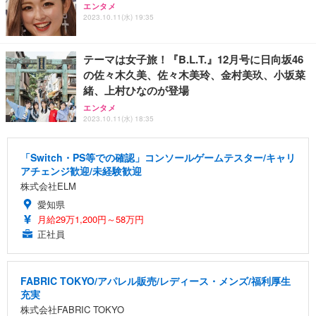
エンタメ
2023.10.11(水) 19:35
テーマは女子旅！『B.L.T.』12月号に日向坂46
の佐々木久美、佐々木美玲、金村美玖、小坂菜
緒、上村ひなのが登場
エンタメ
2023.10.11(水) 18:35
「Switch・PS等での確認」コンソールゲームテスター/キャリ
アチェンジ歓迎/未経験歓迎
株式会社ELM
愛知県
月給29万1,200円～58万円
正社員
FABRIC TOKYO/アパレル販売/レディース・メンズ/福利厚生
充実
株式会社FABRIC TOKYO