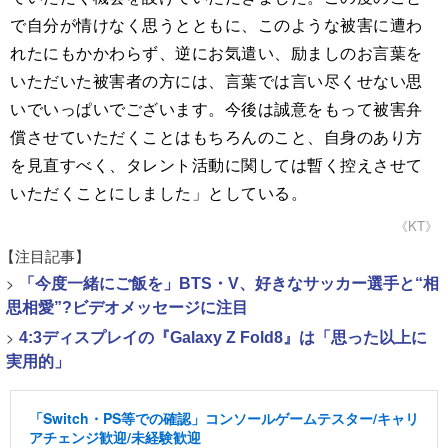
で自分が情けなく思うとともに、このような被害に遭わ
れたにもかかわらず、逆にお気遣い、励ましのお言葉を
いただいた被害者の方には、言葉では言い尽くせない思
いでいっぱいでございます。今後は誠意をもって被害弁
償させていただくことはもちろんのこと、自身のあり方
を見直すべく、タレント活動に関しては暫く控えさせて
いただくことにしました」としている。
《KT》
【注目記事】
>
「今度一緒にご飯を」BTS・V、好きなサッカー選手と“相
思相愛”?ビデオメッセージに注目
>
4:3ディスプレイの『Galaxy Z Fold8』は「思った以上に
実用的」
「Switch・PS等での確認」コンソールゲームテスター/キャリ
アチェンジ歓迎/未経験歓迎