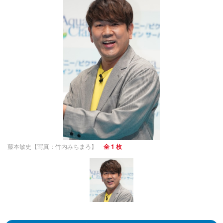
藤本敏史【写真：竹内みちまろ】
全 1 枚