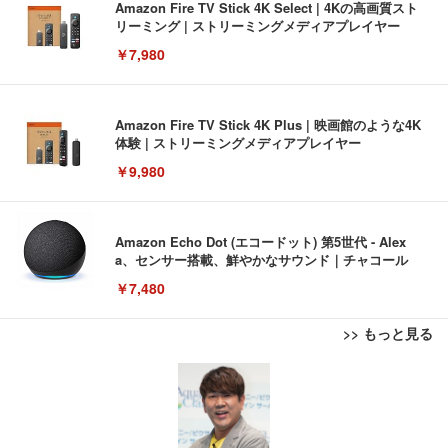
Amazon Fire TV Stick 4K Select | 4Kの高画質スト
リーミング | ストリーミングメディアプレイヤー
￥7,980
Amazon Fire TV Stick 4K Plus | 映画館のような4K
体験 | ストリーミングメディアプレイヤー
￥9,980
Amazon Echo Dot (エコードット) 第5世代 - Alex
a、センサー搭載、鮮やかなサウンド｜チャコール
￥7,480
>> もっと見る
[EdoErgo] オフィスチェア 椅子 テレワーク 疲れな
EIZO ビジネス向けプレミアムモニター | FlexScan
Amazonベーシック ペットシーツ 薄型 レギュラー 1
い 跳ね上げ式アームレスト コンパクト 約105度ロッ
EV3240X-WT | 31.5型4K UHD・USB Type-C・ホワ
回使い捨て 無香料 ホワイト 300枚
キング pc 事務椅子 360度回転 座面昇降 強化ナイロ
イト
ン樹脂ベース 通気性メッシュ 在宅ワーク H-WY01
￥3,373
￥5,699
￥105,595
(黒網+黒枠+黒足)