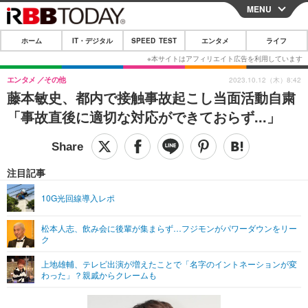
MENU
CLOSE
ホーム
IT・デジタル
SPEED TEST
エンタメ
ライフ
ホーム
IT・デジタル
エンタメ
その他
2023.10.12（木）8:42
藤本敏史、都内で接触事故起こし当面活動自粛
IT・デジタルTOP
スマートフォン
SPEED TEST
「事故直後に適切な対応ができておらず...」
ネタ
ガジェット・ツール
エンタメ
ショッピング
その他
エンタメTOP
映画・ドラマ
ライフ
注目記事
韓流・K-POP
韓国・芸能
ライフTOP
グルメ
リリース一覧
10G光回線導入レポ
音楽
スポーツ
ペット
ショッピング
プッシュ通知の停止方法
松本人志、飲み会に後輩が集まらず…フジモンがパワーダウンをリー
ク
グラビア
ブログ
その他
上地雄輔、テレビ出演が増えたことで「名字のイントネーションが変
ショッピング
その他
わった」？親戚からクレームも