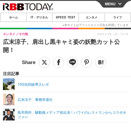
MENU
CLOSE
ホーム
IT・デジタル
SPEED TEST
エンタメ
ライフ
ホーム
IT・デジタル
エンタメ
その他
2024.2.28（水）15:18
広末涼子、肩出し黒キャミ姿の妖艶カット公
IT・デジタルTOP
スマートフォン
SPEED TEST
開！
ネタ
ガジェット・ツール
エンタメ
ショッピング
その他
エンタメTOP
映画・ドラマ
ライフ
注目記事
韓流・K-POP
韓国・芸能
ライフTOP
グルメ
リリース一覧
10G光回線導入レポ
音楽
スポーツ
ペット
ショッピング
プッシュ通知の停止方法
広末涼子、事務所退社
グラビア
ブログ
その他
鳥羽周作、騒動後メディア初出演！ハワイのレストランからコラボオ
ショッピング
その他
ファー