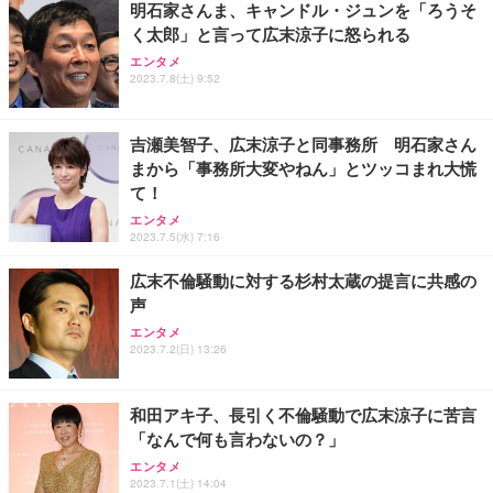
明石家さんま、キャンドル・ジュンを「ろうそ
く太郎」と言って広末涼子に怒られる
エンタメ
2023.7.8(土) 9:52
吉瀬美智子、広末涼子と同事務所 明石家さん
まから「事務所大変やねん」とツッコまれ大慌
て！
エンタメ
2023.7.5(水) 7:16
広末不倫騒動に対する杉村太蔵の提言に共感の
声
エンタメ
2023.7.2(日) 13:26
和田アキ子、長引く不倫騒動で広末涼子に苦言
「なんで何も言わないの？」
エンタメ
2023.7.1(土) 14:04