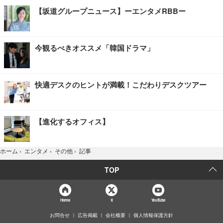
【坂道グループニュース】ーエンタメRBBー
今観るべきオススメ「韓国ドラマ」
快適デスクのヒントが満載！こだわりデスクツアー
【進化するオフィス】
記事
ホーム
›
エンタメ
›
その他
›
TOP
Home
X
YouTube
お問合せ
広告掲載
会社概要
個人情報保護方針