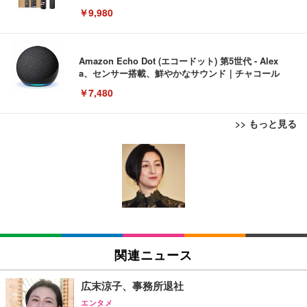
￥9,980
Amazon Echo Dot (エコードット) 第5世代 - Alex
a、センサー搭載、鮮やかなサウンド｜チャコール
￥7,480
>> もっと見る
[EdoErgo] オフィスチェア 椅子 テレワーク 疲れな
EIZO ビジネス向けプレミアムモニター | FlexScan
Amazonベーシック ペットシーツ 薄型 レギュラー 1
い 跳ね上げ式アームレスト コンパクト 約105度ロッ
EV3240X-WT | 31.5型4K UHD・USB Type-C・ホワ
回使い捨て 無香料 ホワイト 300枚
キング pc 事務椅子 360度回転 座面昇降 強化ナイロ
イト
ン樹脂ベース 通気性メッシュ 在宅ワーク H-WY01
￥3,373
￥5,699
￥105,595
(黒網+黒枠+黒足)
EIZO ビジネス向けプレミアムモニター | FlexScan
SIHOO B100 オフィスチェア／デスクチェア メッシ
Amazonベーシック ペットシーツ 厚型 ワイド 42枚
EV2740X-WT | 27.0型4K UHD・USB Type-C・ホワ
ュチェア 人間工学 疲れない ブラック
x2袋(84枚) ホワイト(吸収面:ライトブルー)
関連ニュース
イト
￥27,999
￥3,234
￥109,572
広末涼子、事務所退社
エンタメ