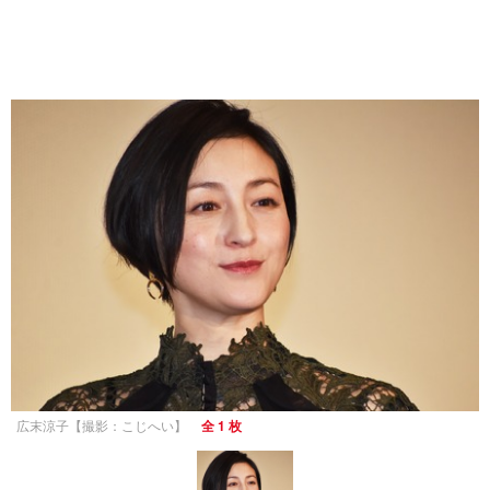
広末涼子【撮影：こじへい】
全 1 枚