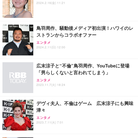
Sezlife オフィスチェア デスクチェア 疲れない テレ
2024.2.16(金) 11:21
【純正品】27"ゲーミングモニター DualSense 充電
ネオ・ルーライフ ネオ・オムツ L 中型犬用 26枚入
ワーク チェア 強化バックレスト 30度ロッキング機
フック付き（CFI-ZDM1J）
り 単品
能 人間工学 椅子 腰サポート 90度跳ね上げ式アーム
レスト 3Dヘッドレスト ハンガー付き 高反発クッシ
￥49,979
￥1,800
￥7,680
ョン PCチェア 通気性メッシュ ゲーミング/勉強/事
鳥羽周作、騒動後メディア初出演！ハワイのレ
務用 おしゃれ パソコンチェア (ブラック)
ストランからコラボオファー
Sezlife オフィスチェア デスクチェア 疲れない テレ
【整備済み品】Dell E2724HS 27インチ 液晶モニタ
Smart Basic(スマートベーシック) 【Amazon.co.jp
エンタメ
ワーク チェア 強化バックレスト 30度ロッキング機
ー フルHD（1920×1080）VA 非光沢 HDMI/DisplayP
限定】 Smart Basic アイリスオーヤマ ペットシーツ
2024.2.11(日) 12:00
能 人間工学 椅子 腰サポート 90度跳ね上げ式アーム
ort/VGA スピーカー内蔵 高さ調整 スイベル VESA対
超厚型 お徳用 ワイド 100枚入 (x 1) (ケース販売)
レスト 3Dヘッドレスト ハンガー付き 高反発クッシ
応 ComfortView ビジネス向け
￥7,680
￥15,800
￥3,670
ョン PCチェア 通気性メッシュ ゲーミング/勉強/事
広末涼子と“不倫”鳥羽周作、YouTubeに登場
務用 おしゃれ パソコンチェア (ホワイト)
「男らしくないと言われてしまう」
ANDWINT オフィスチェア デスクチェア 肘なし メ
【MiniLED/24.5inch/280Hz/FHD】GRAPHT THE S
アイリスオーヤマ ペットシーツ 超厚型 お徳用 レギ
ッシュ 通気性 ランバーサポート付き 腰サポート ガ
HOOTER Gaming Monitor 24” Essential ゲーミン
エンタメ
ュラー 200枚入【Amazon.co.jp限定】
ス圧無段階昇降 360度回転 キャスター付き コンパク
グモニター QD 24.5インチ 1ms FHD 量子ドット 残
2023.11.7(火) 18:24
ト 幅52×奥行58.5×高さ84～96cm テレワーク 在宅
像低減 (3年保証 | 輝点保証 | 日本メーカー)
￥3,731
￥4,139
￥34,980
勤務 ブラック
デヴィ夫人、不倫はゲーム 広末涼子にも興味
津々
エンタメ
2023.7.11(火) 7:01