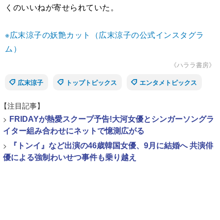
くのいいねが寄せられていた。
※広末涼子の妖艶カット（広末涼子の公式インスタグラ
ム）
《ハララ書房》
広末涼子
トップトピックス
エンタメトピックス
【注目記事】
>
FRIDAYが熱愛スクープ予告!大河女優とシンガーソングラ
イター組み合わせにネットで憶測広がる
>
『トンイ』など出演の46歳韓国女優、9月に結婚へ 共演俳
優による強制わいせつ事件も乗り越え