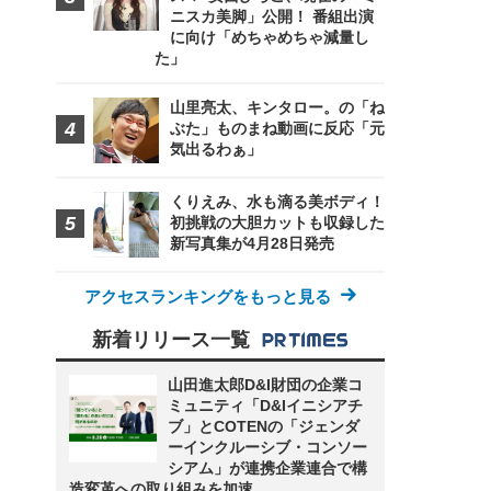
ニスカ美脚」公開！ 番組出演
に向け「めちゃめちゃ減量し
た」
山里亮太、キンタロー。の「ね
ぶた」ものまね動画に反応「元
気出るわぁ」
くりえみ、水も滴る美ボディ！
初挑戦の大胆カットも収録した
新写真集が4月28日発売
アクセスランキングをもっと見る
新着リリース一覧
山田進太郎D&I財団の企業コ
ミュニティ「D&Iイニシアチ
ブ」とCOTENの「ジェンダ
ーインクルーシブ・コンソー
シアム」が連携企業連合で構
造変革への取り組みを加速