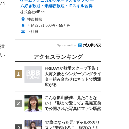
ゲームテクニカルサポートスタッフ/ゲー
パ
ム好き歓迎・未経験歓迎・ITスキル習得
株式会社alBee
神奈川県
月給27万1,500円～55万円
正社員
撮
Sponsored by
い
アクセスランキング
FRIDAYが熱愛スクープ予告！
大河女優とシンガーソングライ
ター組み合わせにネットで憶測
広がる
こんな影山優佳、見たことな
い！『影まで愛して』発売直前
で公開された写真にファン騒然
47歳になった元“ギャルのカリ
スマ”安西ひろこ、現在の「ミ