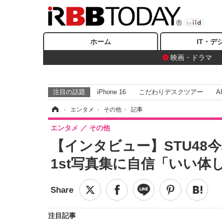
ホーム
IT・デ
映画・ドラマ
注目の話題
iPhone 16
こだわりデスクツアー
A
ホーム
›
エンタメ
›
その他
›
記事
エンタメ
その他
【インタビュー】STU4
1st写真集に自信「いい体
注目記事