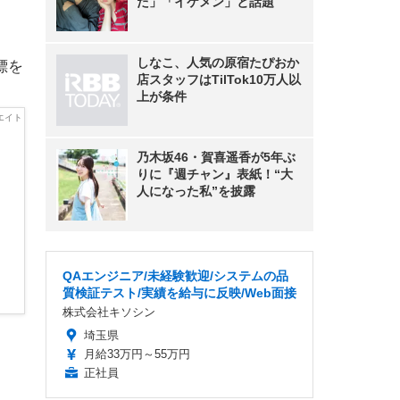
た」「イケメン」と話題
しなこ、人気の原宿たぴおか
標を
店スタッフはTilTok10万人以
上が条件
乃木坂46・賀喜遥香が5年ぶ
りに『週チャン』表紙！“大
人になった私”を披露
QAエンジニア/未経験歓迎/システムの品
質検証テスト/実績を給与に反映/Web面接
株式会社キソシン
埼玉県
月給33万円～55万円
正社員