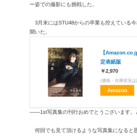
ー姿での撮影にも挑戦した。
3月末にはSTU48からの卒業も控えている
聞いた。
【Amazon.c
定表紙版
￥2,970
(価格・在庫状況は
Amazon
――1st写真集の刊行おめでとうございます
何回でも見て頂けるような写真集になると