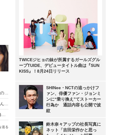
TWICEジヒョの妹が所属するガールズグル
ープTUIDE、デビュータイトル曲は『SUN
KISS』！8月24日リリース
SHINee・NCTの追っかけフ
【インタビュー】『風、薫る』上坂樹里、主人公のひとり・直美役から「演じる以上のものをもらった」
ァン、俳優ファン・ジョンミ
ンに“乗り換え”てストーカー
【インタビュー】須田亜香里、「布を減らしてなんぼ」から変化 34歳で見せた“大人の魅力”
行為か 通話内容も公開で波
紋
【インタビュー】わーすた・松田美里、初の“本格水着”に挑戦！2nd写真集で天真爛漫な少女から「大人の女性」への深化
鈴木奈々アップの社長写真に
を送る
ネット「吉田栄作かと思っ