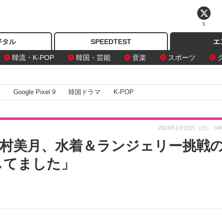
X
ジタル
SPEEDTEST
エ
韓流・K-POP
韓国・芸能
音楽
スポーツ
I
Google Pixel 9
韓国ドラマ
K-POP
2024年2月25日（日） 14
8今村美月、水着＆ランジェリー挑戦
してました」