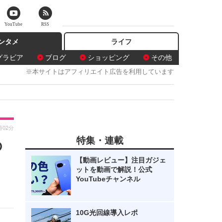
YouTube
RSS
ンタメ
ライフ
グラビア
ブログ
ショッピング
その他
※本サイトはアフィリエイト広告を利用しています
時02分
特集・連載
の
【動画レビュー】注目ガジェ
ットを動画で解説！公式
YouTubeチャンネル
10G光回線導入レポ