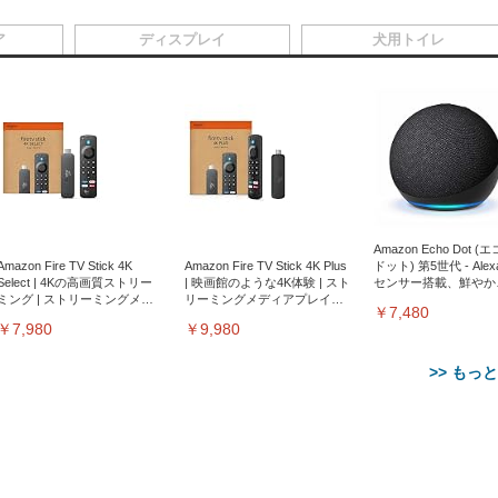
ア
ディスプレイ
犬用トイレ
Amazon Echo Dot (
Amazon Fire TV Stick 4K
Amazon Fire TV Stick 4K Plus
ドット) 第5世代 - Ale
Select | 4Kの高画質ストリー
| 映画館のような4K体験 | スト
センサー搭載、鮮やか
ミング | ストリーミングメデ
リーミングメディアプレイヤ
サウンド｜チャコール
￥7,480
ィアプレイヤー
ー
￥7,980
￥9,980
>> もっ