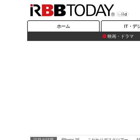
ホーム
IT・デ
映画・ドラマ
注目の話題
iPhone 16
こだわりデスクツアー
A