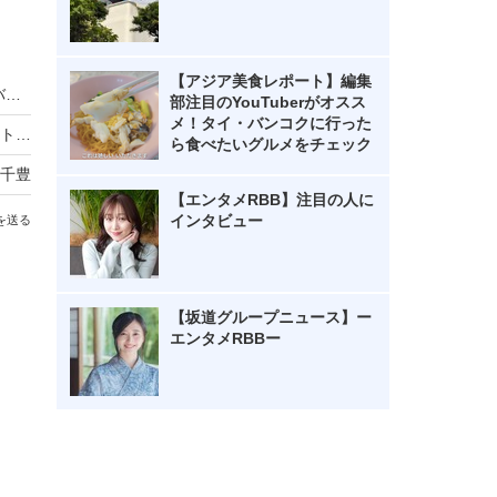
【アジア美食レポート】編集
『踊る大捜査線 N.E.W.』趣里、白洲迅ら新メンバー映像公開！“熱血”“葛藤”など謎のキーワードも登場
部注目のYouTuberがオスス
メ！タイ・バンコクに行った
高木美帆、国民栄誉賞の受賞に感謝！「包丁セット」の思わぬ反響には「料理人は目指しておりません」
ら食べたいグルメをチェック
千豊
【エンタメRBB】注目の人に
インタビュー
を送る
【坂道グループニュース】ー
エンタメRBBー