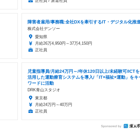
正社員 / 派遣社員
障害者雇用/事務職:全社DXを牽引するIT・デジタル化推
株式会社デンソー
愛知県
月給26万4,950円～37万4,150円
正社員
児童指導員/月給24万円～/年休120日以上/未経験可/ICTを
活用した運動療育システムを導入/「IT×福祉×運動」をキ
ワードに活動
DRK青山スタジオ
東京都
月給24万円～40万円
正社員
Sponsored by