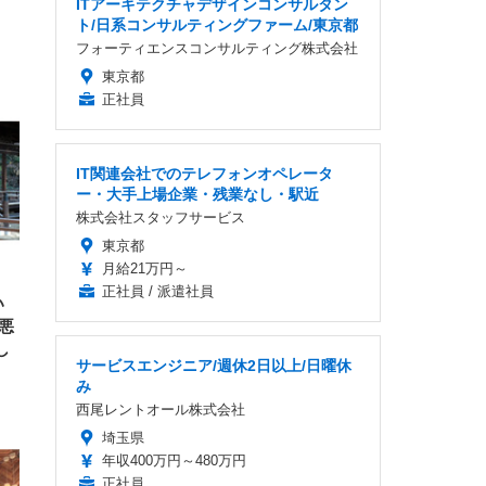
ITアーキテクチャデザインコンサルタン
ト/日系コンサルティングファーム/東京都
フォーティエンスコンサルティング株式会社
東京都
FHD】
ェ
ット
 メ
正社員
レギ
 ゲ
ーサ
ンチ
 ガ
 (3
回
ー)
ンパ
IT関連会社でのテレフォンオペレータ
高さ
ー・大手上場企業・残業なし・駅近
 在
株式会社スタッフサービス
東京都
月給21万円～
正社員 / 派遣社員
い
悪
し
サービスエンジニア/週休2日以上/日曜休
み
西尾レントオール株式会社
埼玉県
年収400万円～480万円
正社員