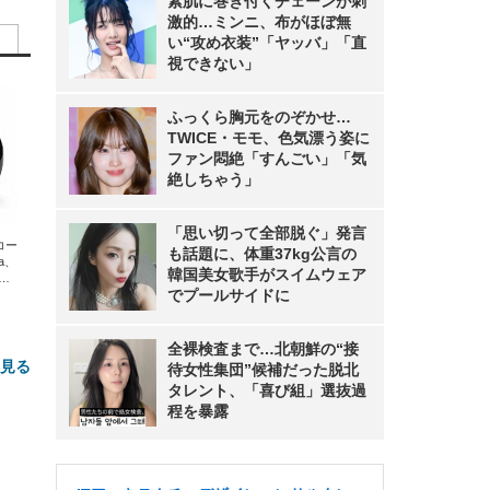
素肌に巻き付くチェーンが刺
激的…ミンニ、布がほぼ無
い“攻め衣装”「ヤッバ」「直
視できない」
ふっくら胸元をのぞかせ…
TWICE・モモ、色気漂う姿に
ファン悶絶「すんごい」「気
絶しちゃう」
「思い切って全部脱ぐ」発言
エコー
も話題に、体重37kg公言の
xa、
韓国美女歌手がスイムウェア
な
でプールサイドに
全裸検査まで…北朝鮮の“接
と見る
待女性集団”候補だった脱北
タレント、「喜び組」選抜過
程を暴露