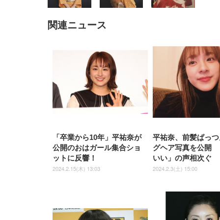
関連ニュース
EIZO ビジネス向けプレミア
EIZO ビジネス向けプレミア
【純
[EdoErgo] オフィスチェア 椅
Amazonベーシック ペットシ
SIHOO B100 オフィスチェア
Amazonベーシック ペットシ
ムモニター | FlexScan
ムモニター | FlexScan
ニタ
子 テレワーク 疲れない 跳ね
ーツ 薄型 レギュラー 1回使い
／デスクチェア メッシュチェ
ーツ 厚型 ワイド 42枚x2袋(84
EV3240X-WT | 31.5型4K
EV2740X-WT | 27.0型4K
ク付
上げ式アームレスト コンパク
捨て 無香料 ホワイト 300枚
ア 人間工学 疲れない ブラッ
枚) ホワイト(吸収面:ライトブ
UHD・USB Type-C・ホワイ
UHD・USB Type-C・ホワイ
ト 約105度ロッキング pc 事務
￥105,595
￥109,572
ク
ルー)
￥4
ト
ト
￥5,699
￥3,373
￥27,999
￥3,234
椅子 360度回転 座面昇降 強化
ナイロン樹脂ベース 通気性メ
ッシュ 在宅ワーク H-
WY01(黒網+黒枠+黒足)
「卒業から10年」平祐奈が
平祐奈、前髪ぱっつ
公開のおはガール集合ショ
グヘア写真を公開 
ットに反響！
いい」の声相次ぐ
2024.2.15(木) 13:03
2024.2.3(土) 15:00