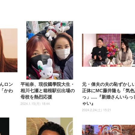
【整備済み品】Dell
【MiniLED/24.5inch/280Hz/
正品】27"ゲーミングモ
ANDWINT オフィスチ
アイリスオーヤマ ペ
Sezlife オフィスチェア デスク
ネオ・ルーライフ ネオ・オム
E2724HS 27インチ 液晶モ
Sezlife オフィスチェア デスク
Smart Basic(スマートベーシ
GRAPHT THE SHOOTER
ー DualSense 充電フッ
ア デスクチェア 肘なし
シーツ 超厚型 お徳用 
チェア 疲れない テレワーク
ツ L 中型犬用 26枚入り 単品
ニター フル
チェア 疲れない テレワーク
ック) 【Amazon.co.jp限定】
Gaming Monitor 24” Essential
き（CFI-ZDM1J）
ッシュ 通気性 ランバ
ュラー 200枚入
チェア 強化バックレスト 30
HD（1920×1080）VA 非光
チェア 強化バックレスト 30度
Smart Basic アイリスオーヤマ
ーミングモニター QD 24.5イ
ポート付き 腰サポート
【Amazon.co.jp限定】
￥1,800
￥15,800
￥34,980
9,979
度ロッキング機能 人間工学 椅
沢 HDMI/DisplayPort/VGA
ロッキング機能 人間工学 椅子
ペットシーツ 超厚型 お徳用
￥4,139
￥3,731
1ms FHD 量子ドット 残像低減
ス圧無段階昇降 360度
￥7,680
￥7,680
￥3,670
子 腰サポート 90度跳ね上げ
スピーカー内蔵 高さ調整 ス
腰サポート 90度跳ね上げ式ア
ワイド 100枚入 (x 1) (ケース
年保証 | 輝点保証 | 日本メーカ
転 キャスター付き コ
式アームレスト 3Dヘッドレス
イベル VESA対応
ームレスト 3Dヘッドレスト
販売)
クト 幅52×奥行58.5×
ト ハンガー付き 高反発クッシ
ComfortView ビジネス向け
ハンガー付き 高反発クッショ
84～96cm テレワーク
ョン PCチェア 通気性メッシ
ン PCチェア 通気性メッシュ
宅勤務 ブラック
ュ ゲーミング/勉強/事務用 お
ゲーミング/勉強/事務用 おし
しゃれ パソコンチェア (ブラ
ゃれ パソコンチェア (ホワイ
ック)
ト)
んロン
平祐奈、現役國學院大生・
元・俥夫の夫の恥ずかし
「かわ
相川七瀬と箱根駅伝出場の
正体にMC藤井隆も「気色
母校を熱烈応援
っ」.....『新婚さんいらっ
ゃい』
2024.1.15(月) 18:44
2024.2.24(土) 15:21