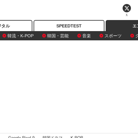
X
ジタル
SPEEDTEST
エ
韓流・K-POP
韓国・芸能
音楽
スポーツ
I
Google Pixel 9
韓国ドラマ
K-POP