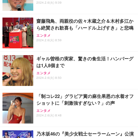
2024.2.6(火) 9:09
齋藤飛鳥、両親役の佐々木蔵之介＆木村多江か
ら絶賛され歓喜も「ハードル上げすき」と悲鳴
エンタメ
2024.2.6(火) 8:59
ギャル曽根の実家、驚きの食生活！ハンバーグ
は1人8個まで
エンタメ
2024.2.6(火) 8:50
「制コレ22」グラビア賞の麻生果恩の水着オフ
ショットに「刺激強すぎない？」の声
エンタメ
2024.2.6(火) 8:48
乃木坂46の『美少女戦士セーラームーン』公演