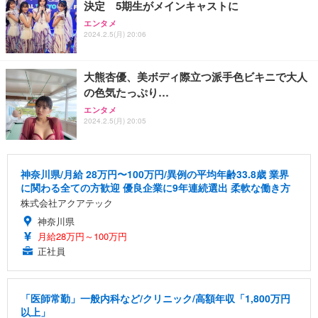
決定 5期生がメインキャストに
エンタメ
2024.2.5(月) 20:06
大熊杏優、美ボディ際立つ派手色ビキニで大人
の色気たっぷり…
エンタメ
2024.2.5(月) 20:05
神奈川県/月給 28万円〜100万円/異例の平均年齢33.8歳 業界
に関わる全ての方歓迎 優良企業に9年連続選出 柔軟な働き方
株式会社アクアテック
神奈川県
月給28万円～100万円
正社員
「医師常勤」一般内科など/クリニック/高額年収「1,800万円
以上」