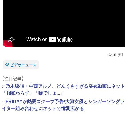
《杉山実》
ビデオニュース
【注目記事】
>
乃木坂46・中西アルノ、どんくさすぎる浴衣動画にネット
「相変わらず」「嘘でしょ...」
>
FRIDAYが熱愛スクープ予告!大河女優とシンガーソングラ
イター組み合わせにネットで憶測広がる