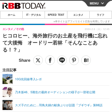
MENU
CLOSE
ホーム
IT・デジタル
SPEED TEST
エンタメ
ライフ
ホーム
IT・デジタル
エンタメ
その他
2024.2.6（火）12:45
ヒコロヒー、海外旅行のお土産を飛行機に忘れ
IT・デジタルTOP
スマートフォン
SPEED TEST
て大後悔 オードリー若林「そんなことあ
ネタ
ガジェット・ツール
る！？」
エンタメ
ショッピング
その他
エンタメTOP
映画・ドラマ
ライフ
韓流・K-POP
韓国・芸能
注目記事
ライフTOP
グルメ
リリース一覧
音楽
スポーツ
10G光回線導入レポ
ペット
ショッピング
プッシュ通知の停止方法
グラビア
ブログ
その他
乃木坂46、5期生の最終オーディションの様子が一部初公開
ショッピング
その他
スズ子のために…羽鳥夫婦の献身ぶりが話題『ブギウギ』第88話