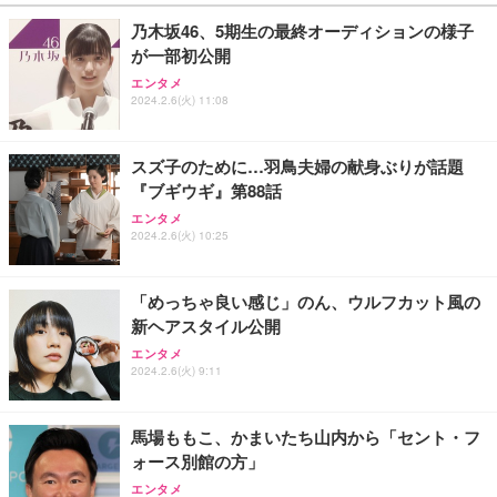
￥27,999
￥3,234
￥109,572
乃木坂46、5期生の最終オーディションの様子
が一部初公開
Sezlife オフィスチェア デスクチェア 疲れない テレ
【純正品】27"ゲーミングモニター DualSense 充電
ネオ・ルーライフ ネオ・オムツ L 中型犬用 26枚入
エンタメ
ワーク チェア 強化バックレスト 30度ロッキング機
フック付き（CFI-ZDM1J）
り 単品
2024.2.6(火) 11:08
能 人間工学 椅子 腰サポート 90度跳ね上げ式アーム
レスト 3Dヘッドレスト ハンガー付き 高反発クッシ
￥49,979
￥1,800
￥7,680
ョン PCチェア 通気性メッシュ ゲーミング/勉強/事
スズ子のために…羽鳥夫婦の献身ぶりが話題
務用 おしゃれ パソコンチェア (ブラック)
『ブギウギ』第88話
Sezlife オフィスチェア デスクチェア 疲れない テレ
【整備済み品】Dell E2724HS 27インチ 液晶モニタ
Smart Basic(スマートベーシック) 【Amazon.co.jp
エンタメ
ワーク チェア 強化バックレスト 30度ロッキング機
ー フルHD（1920×1080）VA 非光沢 HDMI/DisplayP
限定】 Smart Basic アイリスオーヤマ ペットシーツ
2024.2.6(火) 10:25
能 人間工学 椅子 腰サポート 90度跳ね上げ式アーム
ort/VGA スピーカー内蔵 高さ調整 スイベル VESA対
超厚型 お徳用 ワイド 100枚入 (x 1) (ケース販売)
レスト 3Dヘッドレスト ハンガー付き 高反発クッシ
応 ComfortView ビジネス向け
￥7,680
￥15,800
￥3,670
ョン PCチェア 通気性メッシュ ゲーミング/勉強/事
「めっちゃ良い感じ」のん、ウルフカット風の
務用 おしゃれ パソコンチェア (ホワイト)
新ヘアスタイル公開
ANDWINT オフィスチェア デスクチェア 肘なし メ
【MiniLED/24.5inch/280Hz/FHD】GRAPHT THE S
アイリスオーヤマ ペットシーツ 超厚型 お徳用 レギ
ッシュ 通気性 ランバーサポート付き 腰サポート ガ
HOOTER Gaming Monitor 24” Essential ゲーミン
エンタメ
ュラー 200枚入【Amazon.co.jp限定】
ス圧無段階昇降 360度回転 キャスター付き コンパク
グモニター QD 24.5インチ 1ms FHD 量子ドット 残
2024.2.6(火) 9:11
ト 幅52×奥行58.5×高さ84～96cm テレワーク 在宅
像低減 (3年保証 | 輝点保証 | 日本メーカー)
￥3,731
￥4,139
￥34,980
勤務 ブラック
馬場ももこ、かまいたち山内から「セント・フ
ォース別館の方」
エンタメ