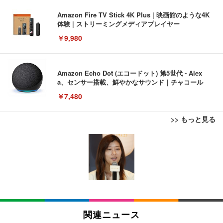
Amazon Fire TV Stick 4K Plus | 映画館のような4K
体験 | ストリーミングメディアプレイヤー
￥9,980
Amazon Echo Dot (エコードット) 第5世代 - Alex
a、センサー搭載、鮮やかなサウンド｜チャコール
￥7,480
>> もっと見る
[EdoErgo] オフィスチェア 椅子 テレワーク 疲れな
EIZO ビジネス向けプレミアムモニター | FlexScan
Amazonベーシック ペットシーツ 薄型 レギュラー 1
い 跳ね上げ式アームレスト コンパクト 約105度ロッ
EV3240X-WT | 31.5型4K UHD・USB Type-C・ホワ
回使い捨て 無香料 ホワイト 300枚
キング pc 事務椅子 360度回転 座面昇降 強化ナイロ
イト
ン樹脂ベース 通気性メッシュ 在宅ワーク H-WY01
￥3,373
￥5,699
￥105,595
(黒網+黒枠+黒足)
EIZO ビジネス向けプレミアムモニター | FlexScan
SIHOO B100 オフィスチェア／デスクチェア メッシ
Amazonベーシック ペットシーツ 厚型 ワイド 42枚
EV2740X-WT | 27.0型4K UHD・USB Type-C・ホワ
ュチェア 人間工学 疲れない ブラック
x2袋(84枚) ホワイト(吸収面:ライトブルー)
関連ニュース
イト