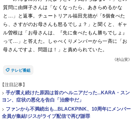
質問に由輝子さんは「なくなったら、あきらめるかな
と…」と返事。チュートリアル福田充徳が「5個食べた
ら、さすがのお母さんも怒るでしょ？」と聞くと、ギャ
ル曽根は「お母さんは、『先に食べたもん勝ちでしょ』
って…」と答えた。しゃべくりメンバーから一斉に「お
母さんですよ、問題は！」と責められていた。
《杉山実》
テレビ番組
【注目記事】
>
手が震え続けた原因は首のヘルニアだった...KARA・スン
ヨン、症状の悪化を告白「治療中だ」
>
ファンから不満続出も...BLACKPINK、10周年にメンバー
全員が集結!ジスがライブ配信で再び謝罪