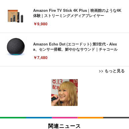
Amazon Fire TV Stick 4K Plus | 映画館のような4K
体験 | ストリーミングメディアプレイヤー
￥9,980
Amazon Echo Dot (エコードット) 第5世代 - Alex
a、センサー搭載、鮮やかなサウンド｜チャコール
￥7,480
>> もっと見る
[EdoErgo] オフィスチェア 椅子 テレワーク 疲れな
EIZO ビジネス向けプレミアムモニター | FlexScan
Amazonベーシック ペットシーツ 薄型 レギュラー 1
い 跳ね上げ式アームレスト コンパクト 約105度ロッ
EV3240X-WT | 31.5型4K UHD・USB Type-C・ホワ
回使い捨て 無香料 ホワイト 300枚
キング pc 事務椅子 360度回転 座面昇降 強化ナイロ
イト
ン樹脂ベース 通気性メッシュ 在宅ワーク H-WY01
￥3,373
￥5,699
￥105,595
(黒網+黒枠+黒足)
EIZO ビジネス向けプレミアムモニター | FlexScan
SIHOO B100 オフィスチェア／デスクチェア メッシ
Amazonベーシック ペットシーツ 厚型 ワイド 42枚
EV2740X-WT | 27.0型4K UHD・USB Type-C・ホワ
ュチェア 人間工学 疲れない ブラック
x2袋(84枚) ホワイト(吸収面:ライトブルー)
関連ニュース
イト