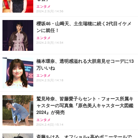
エンタメ
2024.2.5(月) 14:56
櫻坂46・山﨑天、土生瑞穂に続く2代目イケメ
ンに就任！
エンタメ
2024.2.5(月) 14:54
橋本環奈、透明感溢れる大胆肩見せコーデに13
万いいね
エンタメ
2024.2.5(月) 14:18
鷲見玲奈、皆藤愛子らセント・フォース所属キ
ャスターの写真集『原色美人キャスター大図鑑
2024』が発売
エンタメ
2024.2.4(日) 15:14
斎藤ちはる、オフショル×高めポニーテールで