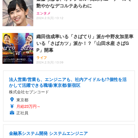
艶やかなデコルテあらわに
エンタメ
2024.2.5(月) 13:12
織田信成率いる「さばてり」派か中野友加里率
いる「さばカツ」派か！？「山田水産 さばG
P」開幕
ライフ
2024.2.5(月) 13:09
法人営業/営業も、エンジニアも、社内アイドルも!?個性を活
かして活躍できる職場/東京都/新宿区
株式会社セブンコード
東京都
月給23万円～
正社員
金融系システム開発 システムエンジニア