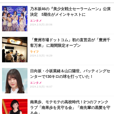
￥27,999
￥3,234
￥109,572
乃木坂46の『美少女戦士セーラームーン』公演
決定 5期生がメインキャストに
Sezlife オフィスチェア デスクチェア 疲れない テレ
【純正品】27"ゲーミングモニター DualSense 充電
ネオ・ルーライフ ネオ・オムツ L 中型犬用 26枚入
エンタメ
ワーク チェア 強化バックレスト 30度ロッキング機
フック付き（CFI-ZDM1J）
り 単品
2024.2.5(月) 20:06
能 人間工学 椅子 腰サポート 90度跳ね上げ式アーム
レスト 3Dヘッドレスト ハンガー付き 高反発クッシ
￥49,979
￥1,800
￥7,680
ョン PCチェア 通気性メッシュ ゲーミング/勉強/事
「豊洲市場ドットコム」初の直営店が「豊洲千
務用 おしゃれ パソコンチェア (ブラック)
客万来」 に期間限定オープン
Sezlife オフィスチェア デスクチェア 疲れない テレ
【整備済み品】Dell E2724HS 27インチ 液晶モニタ
Smart Basic(スマートベーシック) 【Amazon.co.jp
ライフ
ワーク チェア 強化バックレスト 30度ロッキング機
ー フルHD（1920×1080）VA 非光沢 HDMI/DisplayP
限定】 Smart Basic アイリスオーヤマ ペットシーツ
2024.2.5(月) 16:29
能 人間工学 椅子 腰サポート 90度跳ね上げ式アーム
ort/VGA スピーカー内蔵 高さ調整 スイベル VESA対
超厚型 お徳用 ワイド 100枚入 (x 1) (ケース販売)
レスト 3Dヘッドレスト ハンガー付き 高反発クッシ
応 ComfortView ビジネス向け
￥7,680
￥15,800
￥3,670
ョン PCチェア 通気性メッシュ ゲーミング/勉強/事
日向坂・小坂菜緒＆山口陽世、バッティングセ
務用 おしゃれ パソコンチェア (ホワイト)
ンターで130キロの球を打っていた！
ANDWINT オフィスチェア デスクチェア 肘なし メ
【MiniLED/24.5inch/280Hz/FHD】GRAPHT THE S
アイリスオーヤマ ペットシーツ 超厚型 お徳用 レギ
ッシュ 通気性 ランバーサポート付き 腰サポート ガ
HOOTER Gaming Monitor 24” Essential ゲーミン
エンタメ
ュラー 200枚入【Amazon.co.jp限定】
ス圧無段階昇降 360度回転 キャスター付き コンパク
グモニター QD 24.5インチ 1ms FHD 量子ドット 残
2024.2.5(月) 16:07
ト 幅52×奥行58.5×高さ84～96cm テレワーク 在宅
像低減 (3年保証 | 輝点保証 | 日本メーカー)
￥3,731
￥4,139
￥34,980
勤務 ブラック
南果歩、モテモテの高校時代！2つのファンク
ラブ「南果歩を見守る会」「南先輩の黒髪を守
る会」