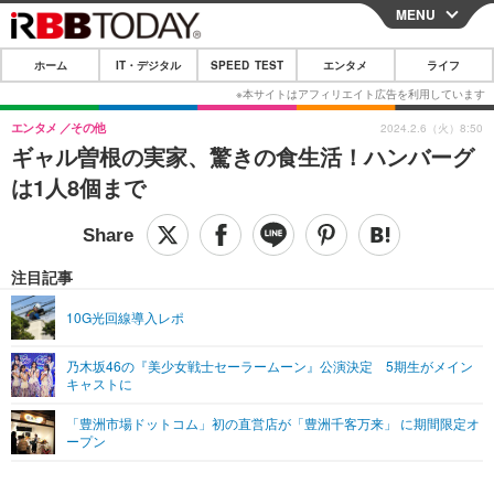
MENU
CLOSE
ホーム
IT・デジタル
SPEED TEST
エンタメ
ライフ
ホーム
IT・デジタル
エンタメ
その他
2024.2.6（火）8:50
ギャル曽根の実家、驚きの食生活！ハンバーグ
IT・デジタルTOP
スマートフォン
SPEED TEST
は1人8個まで
ネタ
ガジェット・ツール
エンタメ
ショッピング
その他
エンタメTOP
映画・ドラマ
ライフ
注目記事
韓流・K-POP
韓国・芸能
ライフTOP
グルメ
リリース一覧
10G光回線導入レポ
音楽
スポーツ
ペット
ショッピング
プッシュ通知の停止方法
乃木坂46の『美少女戦士セーラームーン』公演決定 5期生がメイン
キャストに
グラビア
ブログ
その他
「豊洲市場ドットコム」初の直営店が「豊洲千客万来」 に期間限定オ
ショッピング
その他
ープン