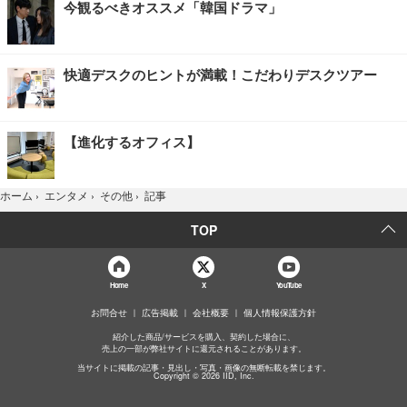
今観るべきオススメ「韓国ドラマ」
快適デスクのヒントが満載！こだわりデスクツアー
【進化するオフィス】
記事
ホーム
›
エンタメ
›
その他
›
TOP
Home
X
YouTube
お問合せ
広告掲載
会社概要
個人情報保護方針
紹介した商品/サービスを購入、契約した場合に、
売上の一部が弊社サイトに還元されることがあります。
当サイトに掲載の記事・見出し・写真・画像の無断転載を禁じます。
Copyright © 2026 IID, Inc.