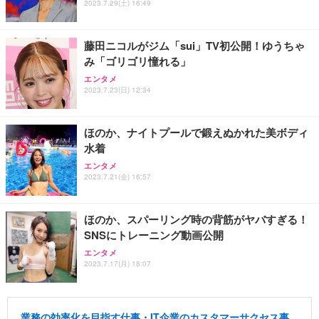
2023.7.29(土) 16:49
藤田ニコルがジム「sui」TV初公開！ゆうちゃ
み「ゴリゴリ憧れる」
エンタメ
2023.7.23(日) 12:34
ほのか、ナイトプールで鍛えぬかれた美ボディ
水着
エンタメ
2023.7.21(金) 16:57
ほのか、スパーリング時の背筋がヤバすぎる！
SNSにトレーニング動画公開
エンタメ
2023.7.17(月) 18:07
業務の効率化を目指す仕事・IT企業のカスタマーサクセス事