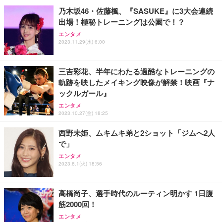
ョン PCチェア 通気性メッシュ ゲーミング/勉強/事
乃木坂46・佐藤楓、『SASUKE』に3大会連続
務用 おしゃれ パソコンチェア (ホワイト)
出場！極秘トレーニングは公園で！？
ANDWINT オフィスチェア デスクチェア 肘なし メ
【MiniLED/24.5inch/280Hz/FHD】GRAPHT THE S
アイリスオーヤマ ペットシーツ 超厚型 お徳用 レギ
ッシュ 通気性 ランバーサポート付き 腰サポート ガ
HOOTER Gaming Monitor 24” Essential ゲーミン
エンタメ
ュラー 200枚入【Amazon.co.jp限定】
ス圧無段階昇降 360度回転 キャスター付き コンパク
グモニター QD 24.5インチ 1ms FHD 量子ドット 残
2023.11.29(水) 6:00
ト 幅52×奥行58.5×高さ84～96cm テレワーク 在宅
像低減 (3年保証 | 輝点保証 | 日本メーカー)
￥3,731
￥4,139
￥34,980
勤務 ブラック
三吉彩花、半年にわたる過酷なトレーニングの
軌跡を映したメイキング映像が解禁！映画『ナ
ックルガール』
エンタメ
2023.10.27(金) 18:25
西野未姫、ムキムキ弟と2ショット「ジムへ2人
で」
エンタメ
2023.8.1(火) 18:56
高橋尚子、選手時代のルーティン明かす 1日腹
筋2000回！
エンタメ