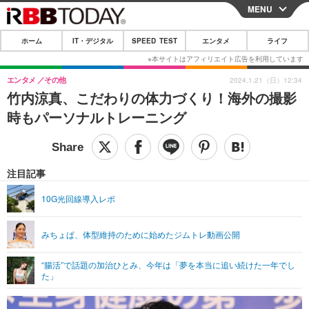
MENU
CLOSE
ホーム
IT・デジタル
SPEED TEST
エンタメ
ライフ
ホーム
IT・デジタル
エンタメ
その他
2024.1.21（日）12:34
竹内涼真、こだわりの体力づくり！海外の撮影
IT・デジタルTOP
スマートフォン
SPEED TEST
時もパーソナルトレーニング
ネタ
ガジェット・ツール
エンタメ
ショッピング
その他
エンタメTOP
映画・ドラマ
ライフ
注目記事
韓流・K-POP
韓国・芸能
ライフTOP
グルメ
リリース一覧
10G光回線導入レポ
音楽
スポーツ
ペット
ショッピング
プッシュ通知の停止方法
みちょぱ、体型維持のために始めたジムトレ動画公開
グラビア
ブログ
その他
“腸活”で話題の加治ひとみ、今年は「夢を本当に追い続けた一年でし
ショッピング
その他
た」