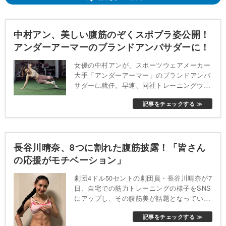
中村アン、美しい腹筋のぞくスポブラ姿公開！
アンダーアーマーのブランドアンバサダーに！
女優の中村アンが、スポーツウェアメーカー
大手「アンダーアーマー」のブランドアンバ
サダーに就任。早速、同社トレーニングウェ
アに身を包んだ姿が複数公開された。
記事をチェックする ≫
長谷川晴奈、8つに割れた腹筋披露！「皆さん
の応援がモチベーション」
劇団4ドル50セントの劇団員・長谷川晴奈が7
日、自宅での筋力トレーニングの様子をSNS
にアップし、その腹筋美が話題となってい
る。以前にも腹筋が話題となった長谷川。
記事をチェックする ≫
「腹筋に力入れた写真見たいって言われて撮