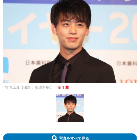
竹内涼真【撮影：浜瀬将樹】
全 1 枚
写真をすべて見る