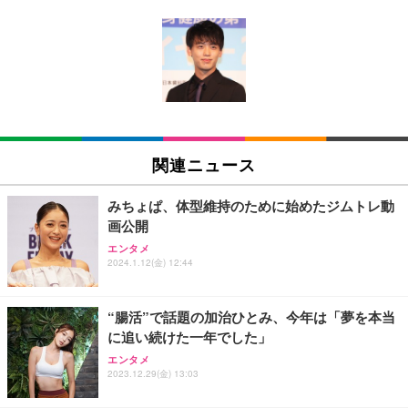
[EdoErgo] オフィスチェア 椅子 テレワーク 疲れな
EIZO ビジネス向けプレミアムモニター | FlexScan
Amazonベーシック ペットシーツ 薄型 レギュラー 1
い 跳ね上げ式アームレスト コンパクト 約105度ロッ
EV3240X-WT | 31.5型4K UHD・USB Type-C・ホワ
回使い捨て 無香料 ホワイト 300枚
キング pc 事務椅子 360度回転 座面昇降 強化ナイロ
イト
ン樹脂ベース 通気性メッシュ 在宅ワーク H-WY01
￥3,373
￥5,699
￥105,595
(黒網+黒枠+黒足)
EIZO ビジネス向けプレミアムモニター | FlexScan
SIHOO B100 オフィスチェア／デスクチェア メッシ
Amazonベーシック ペットシーツ 厚型 ワイド 42枚
EV2740X-WT | 27.0型4K UHD・USB Type-C・ホワ
ュチェア 人間工学 疲れない ブラック
x2袋(84枚) ホワイト(吸収面:ライトブルー)
関連ニュース
イト
￥27,999
￥3,234
￥109,572
みちょぱ、体型維持のために始めたジムトレ動
画公開
Sezlife オフィスチェア デスクチェア 疲れない テレ
【純正品】27"ゲーミングモニター DualSense 充電
ネオ・ルーライフ ネオ・オムツ L 中型犬用 26枚入
エンタメ
ワーク チェア 強化バックレスト 30度ロッキング機
2024.1.12(金) 12:44
フック付き（CFI-ZDM1J）
り 単品
能 人間工学 椅子 腰サポート 90度跳ね上げ式アーム
レスト 3Dヘッドレスト ハンガー付き 高反発クッシ
￥49,979
￥1,800
￥7,680
ョン PCチェア 通気性メッシュ ゲーミング/勉強/事
“腸活”で話題の加治ひとみ、今年は「夢を本当
務用 おしゃれ パソコンチェア (ブラック)
に追い続けた一年でした」
Sezlife オフィスチェア デスクチェア 疲れない テレ
【整備済み品】Dell E2724HS 27インチ 液晶モニタ
Smart Basic(スマートベーシック) 【Amazon.co.jp
エンタメ
ワーク チェア 強化バックレスト 30度ロッキング機
ー フルHD（1920×1080）VA 非光沢 HDMI/DisplayP
限定】 Smart Basic アイリスオーヤマ ペットシーツ
2023.12.29(金) 13:03
能 人間工学 椅子 腰サポート 90度跳ね上げ式アーム
ort/VGA スピーカー内蔵 高さ調整 スイベル VESA対
超厚型 お徳用 ワイド 100枚入 (x 1) (ケース販売)
レスト 3Dヘッドレスト ハンガー付き 高反発クッシ
応 ComfortView ビジネス向け
￥7,680
￥15,800
￥3,670