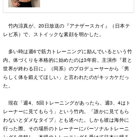
ってみたけど…」というコメントとともに、
胸から腰にかけて見事に8つに割れたエイト
パックの腹筋を映した写真を大胆に披露し
た。この写真には1万件に近い「いいね！」
竹内涼真が、20日放送の『アナザースカイ』（日本テ
が集まった。
レビ系）で、ストイックな素顔を明かした。
多い時は週6で筋力トレーニングに励んでいるという竹
内。体づくりを本格的に始めたのは3年前。主演作『君と
世界が終わる日に』（同系）のプロデューサーから「男
らしく体を鍛えてほしい」と言われたのがキッカケだっ
た。
現在「週4、5回トレーニングがあったら、週3、4はト
レーナーに見てもらう」という竹内。「誰かに見てもら
わないとダメなタイプ」とも述べた。しかも彼は海外に
行った際、その場所のトレーナーにパーソナルトレーニ
ングを依頼し、本場のトレーニングを受けて日本に帰る