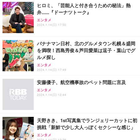
ヒロミ、「芸能人と付き合うための秘法」熱
弁......『ドーナツトーク』
エンタメ
2024.1.14(日) 17:50
バナナマン日村、北のグルメタウン札幌＆盛岡
を満喫！西島秀俊＆芦田愛菜は逗子・葉山でグ
ルメ探し
エンタメ
2024.1.14(日) 17:49
安藤優子、航空機事故のペット問題に言及
エンタメ
2024.1.14(日) 12:44
天野きき、1st写真集でランジェリーカットに初
挑戦「新鮮で少し大人っぽくセクシーな感じ」
エンタメ
2024.1.14(日) 12:36