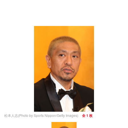
松本人志(Photo by Sports Nippon/Getty Images)
全 1 枚