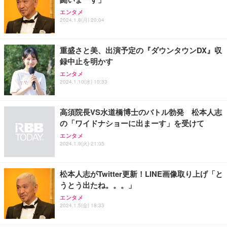
Sezlife オフィスチェア デスクチェア 疲れない テレ
【整備済み品】Dell E2724HS 27インチ 液晶モニタ
Smart Basic(スマートベーシック) 【Amazon.co.jp
エンタメ
ワーク チェア 強化バックレスト 30度ロッキング機
ー フルHD（1920×1080）VA 非光沢 HDMI/DisplayP
限定】 Smart Basic アイリスオーヤマ ペットシーツ
2024.1.8(月) 20:04
能 人間工学 椅子 腰サポート 90度跳ね上げ式アーム
ort/VGA スピーカー内蔵 高さ調整 スイベル VESA対
超厚型 お徳用 ワイド 100枚入 (x 1) (ケース販売)
レスト 3Dヘッドレスト ハンガー付き 高反発クッシ
応 ComfortView ビジネス向け
￥7,680
￥15,800
￥3,670
ョン PCチェア 通気性メッシュ ゲーミング/勉強/事
重盛さと美、出演予定の『ダウンタウンDX』収
務用 おしゃれ パソコンチェア (ホワイト)
録中止を明かす
ANDWINT オフィスチェア デスクチェア 肘なし メ
【MiniLED/24.5inch/280Hz/FHD】GRAPHT THE S
アイリスオーヤマ ペットシーツ 超厚型 お徳用 レギ
ッシュ 通気性 ランバーサポート付き 腰サポート ガ
HOOTER Gaming Monitor 24” Essential ゲーミン
エンタメ
ュラー 200枚入【Amazon.co.jp限定】
ス圧無段階昇降 360度回転 キャスター付き コンパク
グモニター QD 24.5インチ 1ms FHD 量子ドット 残
2024.1.10(水) 10:33
ト 幅52×奥行58.5×高さ84～96cm テレワーク 在宅
像低減 (3年保証 | 輝点保証 | 日本メーカー)
￥3,731
￥4,139
￥34,980
勤務 ブラック
高須院長VS水道橋博士のバトル勃発 松本人志
の「ワイドナショーに出まーす」を受けて
エンタメ
2024.1.9(火) 21:05
松本人志がTwitter更新！LINE画像取り上げ「と
うとう出たね。。。」
エンタメ
2024.1.5(金) 18:33