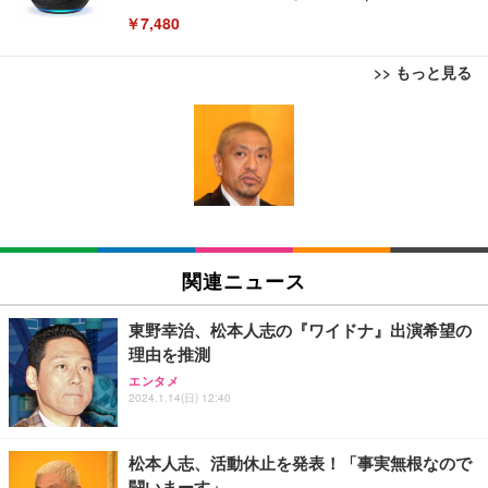
￥7,480
>> もっと見る
[EdoErgo] オフィスチェア 椅子 テレワーク 疲れな
EIZO ビジネス向けプレミアムモニター | FlexScan
Amazonベーシック ペットシーツ 薄型 レギュラー 1
い 跳ね上げ式アームレスト コンパクト 約105度ロッ
EV3240X-WT | 31.5型4K UHD・USB Type-C・ホワ
回使い捨て 無香料 ホワイト 300枚
キング pc 事務椅子 360度回転 座面昇降 強化ナイロ
イト
ン樹脂ベース 通気性メッシュ 在宅ワーク H-WY01
￥3,373
￥5,699
￥105,595
(黒網+黒枠+黒足)
EIZO ビジネス向けプレミアムモニター | FlexScan
SIHOO B100 オフィスチェア／デスクチェア メッシ
Amazonベーシック ペットシーツ 厚型 ワイド 42枚
EV2740X-WT | 27.0型4K UHD・USB Type-C・ホワ
ュチェア 人間工学 疲れない ブラック
x2袋(84枚) ホワイト(吸収面:ライトブルー)
関連ニュース
イト
￥27,999
￥3,234
￥109,572
東野幸治、松本人志の『ワイドナ』出演希望の
理由を推測
Sezlife オフィスチェア デスクチェア 疲れない テレ
【純正品】27"ゲーミングモニター DualSense 充電
ネオ・ルーライフ ネオ・オムツ L 中型犬用 26枚入
エンタメ
ワーク チェア 強化バックレスト 30度ロッキング機
2024.1.14(日) 12:40
フック付き（CFI-ZDM1J）
り 単品
能 人間工学 椅子 腰サポート 90度跳ね上げ式アーム
レスト 3Dヘッドレスト ハンガー付き 高反発クッシ
￥49,979
￥1,800
￥7,680
ョン PCチェア 通気性メッシュ ゲーミング/勉強/事
松本人志、活動休止を発表！「事実無根なので
務用 おしゃれ パソコンチェア (ブラック)
闘いまーす」