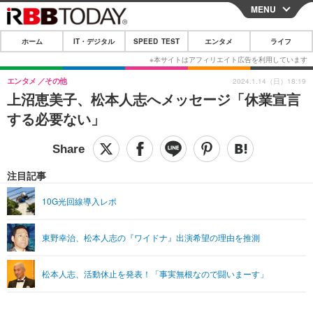
MENU
CLOSE
ホーム
IT・デジタル
SPEED TEST
エンタメ
ライフ
ホーム
IT・デジタル
エンタメ
その他
2024.1.14（日）18:19
上沼恵美子、松本人志へメッセージ「休業宣言
IT・デジタルTOP
スマートフォン
SPEED TEST
する必要ない」
ネタ
ガジェット・ツール
エンタメ
ショッピング
その他
エンタメTOP
映画・ドラマ
ライフ
注目記事
韓流・K-POP
韓国・芸能
ライフTOP
グルメ
リリース一覧
10G光回線導入レポ
音楽
スポーツ
ペット
ショッピング
プッシュ通知の停止方法
東野幸治、松本人志の『ワイドナ』出演希望の理由を推測
グラビア
ブログ
その他
ショッピング
その他
松本人志、活動休止を発表！「事実無根なので闘いまーす」