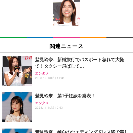
[EdoErgo] オフィスチェア 椅子 テレワーク 疲れな
EIZO ビジネス向けプレミアムモニター | FlexScan
Amazonベーシック ペットシーツ 薄型 レギュラー 1
い 跳ね上げ式アームレスト コンパクト 約105度ロッ
EV3240X-WT | 31.5型4K UHD・USB Type-C・ホワ
回使い捨て 無香料 ホワイト 300枚
キング pc 事務椅子 360度回転 座面昇降 強化ナイロ
イト
ン樹脂ベース 通気性メッシュ 在宅ワーク H-WY01
￥3,373
￥5,699
￥105,595
(黒網+黒枠+黒足)
EIZO ビジネス向けプレミアムモニター | FlexScan
SIHOO B100 オフィスチェア／デスクチェア メッシ
Amazonベーシック ペットシーツ 厚型 ワイド 42枚
EV2740X-WT | 27.0型4K UHD・USB Type-C・ホワ
ュチェア 人間工学 疲れない ブラック
x2袋(84枚) ホワイト(吸収面:ライトブルー)
関連ニュース
イト
￥27,999
￥3,234
￥109,572
鷲見玲奈、新婚旅行でパスポート忘れて大慌
て！タクシー飛ばして…
Sezlife オフィスチェア デスクチェア 疲れない テレ
【純正品】27"ゲーミングモニター DualSense 充電
ネオ・ルーライフ ネオ・オムツ L 中型犬用 26枚入
エンタメ
ワーク チェア 強化バックレスト 30度ロッキング機
2023.12.18(月) 11:31
フック付き（CFI-ZDM1J）
り 単品
能 人間工学 椅子 腰サポート 90度跳ね上げ式アーム
レスト 3Dヘッドレスト ハンガー付き 高反発クッシ
￥49,979
￥1,800
￥7,680
ョン PCチェア 通気性メッシュ ゲーミング/勉強/事
鷲見玲奈、第1子妊娠を発表！
務用 おしゃれ パソコンチェア (ブラック)
エンタメ
Sezlife オフィスチェア デスクチェア 疲れない テレ
【整備済み品】Dell E2724HS 27インチ 液晶モニタ
Smart Basic(スマートベーシック) 【Amazon.co.jp
2023.11.1(水) 10:53
ワーク チェア 強化バックレスト 30度ロッキング機
ー フルHD（1920×1080）VA 非光沢 HDMI/DisplayP
限定】 Smart Basic アイリスオーヤマ ペットシーツ
能 人間工学 椅子 腰サポート 90度跳ね上げ式アーム
ort/VGA スピーカー内蔵 高さ調整 スイベル VESA対
超厚型 お徳用 ワイド 100枚入 (x 1) (ケース販売)
レスト 3Dヘッドレスト ハンガー付き 高反発クッシ
応 ComfortView ビジネス向け
￥7,680
￥15,800
￥3,670
ョン PCチェア 通気性メッシュ ゲーミング/勉強/事
鷲見玲奈、純白のウエディングドレス姿で美し
務用 おしゃれ パソコンチェア (ホワイト)