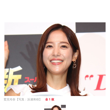
鷲見玲奈【写真：浜瀬将樹】
全 1 枚