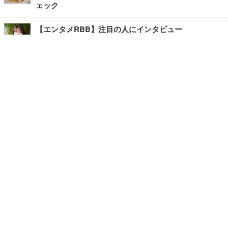
ェック
【エンタメRBB】注目の人にインタビュー
【坂道グループニュース】ーエンタメRBBー
今観るべきオススメ「韓国ドラマ」
快適デスクのヒントが満載！こだわりデスクツアー
【進化するオフィス】
記事
ホーム
›
エンタメ
›
その他
›