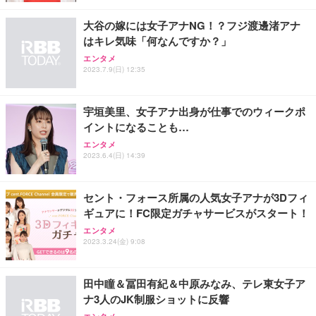
大谷の嫁には女子アナNG！？フジ渡邊渚アナ
はキレ気味「何なんですか？」
エンタメ
2023.7.9(日) 12:35
宇垣美里、女子アナ出身が仕事でのウィークポ
イントになることも…
エンタメ
2023.6.4(日) 14:39
セント・フォース所属の人気女子アナが3Dフィ
ギュアに！FC限定ガチャサービスがスタート！
エンタメ
2023.3.24(金) 9:08
田中瞳＆冨田有紀＆中原みなみ、テレ東女子ア
ナ3人のJK制服ショットに反響