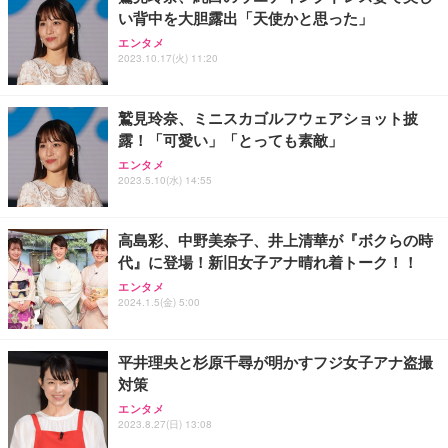
い背中を大胆露出「天使かと思った」
ANDWINT オフィスチェア デスクチェア 肘なし メ
【MiniLED/24.5inch/280Hz/FHD】GRAPHT THE S
アイリスオーヤマ ペットシーツ 超厚型 お徳用 レギ
ッシュ 通気性 ランバーサポート付き 腰サポート ガ
HOOTER Gaming Monitor 24” Essential ゲーミン
エンタメ
ュラー 200枚入【Amazon.co.jp限定】
ス圧無段階昇降 360度回転 キャスター付き コンパク
グモニター QD 24.5インチ 1ms FHD 量子ドット 残
2023.10.17(火) 11:20
ト 幅52×奥行58.5×高さ84～96cm テレワーク 在宅
像低減 (3年保証 | 輝点保証 | 日本メーカー)
￥3,731
￥4,139
￥34,980
勤務 ブラック
鷲見玲奈、ミニスカゴルフウェアショット披
露！「可愛い」「とっても素敵」
エンタメ
2023.5.10(水) 14:55
高島彩、中野美奈子、井上清華が『ボクらの時
代』に登場！新旧女子アナ晴れ着トーク！！
エンタメ
2024.1.5(金) 5:00
平井理央と杉原千尋が明かすフジ女子アナ盗撮
対策
エンタメ
2023.8.27(日) 13:08