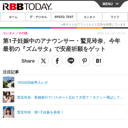
MENU
CLOSE
ホーム
IT・デジタル
SPEED TEST
エンタメ
ライフ
ホーム
IT・デジタル
エンタメ
その他
2024.1.6（土）21:14
第1子妊娠中のアナウンサー・鷲見玲奈、今年
IT・デジタルTOP
スマートフォン
SPEED TEST
最初の『ズムサタ』で安産祈願をゲット
ネタ
ガジェット・ツール
エンタメ
ショッピング
その他
エンタメTOP
映画・ドラマ
ライフ
注目記事
韓流・K-POP
韓国・芸能
ライフTOP
グルメ
リリース一覧
10G光回線導入レポ
音楽
スポーツ
ペット
ショッピング
プッシュ通知の停止方法
鷲見玲奈、新婚旅行でパスポート忘れて大慌て！タクシー飛ばして…
グラビア
ブログ
その他
ショッピング
その他
鷲見玲奈、第1子妊娠を発表！