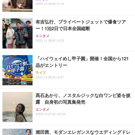
2023.12.28(木) 9:18
有吉弘行、プライベートジェットで爆食ツア
ー！1泊2日で日本全国縦断
エンタメ
2023.12.28(木) 8:23
「ハイウェイめし甲子園」開催！全国から121
品がエントリー
ライフ
2023.12.28(木) 8:27
髙石あかり、ノスタルジックな白ワンピ姿を披
露 自身初の写真集発売
エンタメ
2023.12.27(水) 20:26
堀田茜、モダンエレガンスなウエディングドレ