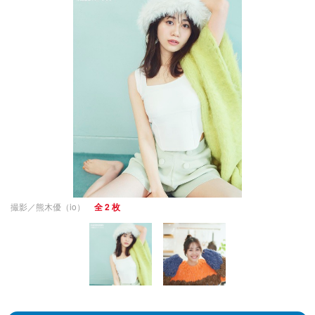
撮影／熊木優（io）
全 2 枚