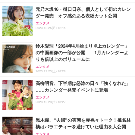
￥27,999
￥3,234
￥109,572
元乃木坂46・樋口日奈、個人として初のカレン
ダー発売 オフ感のある表紙カット公開
Sezlife オフィスチェア デスクチェア 疲れない テレ
【純正品】27"ゲーミングモニター DualSense 充電
ネオ・ルーライフ ネオ・オムツ L 中型犬用 26枚入
エンタメ
ワーク チェア 強化バックレスト 30度ロッキング機
フック付き（CFI-ZDM1J）
り 単品
2023.12.25(月) 12:45
能 人間工学 椅子 腰サポート 90度跳ね上げ式アーム
レスト 3Dヘッドレスト ハンガー付き 高反発クッシ
￥49,979
￥1,800
￥7,680
ョン PCチェア 通気性メッシュ ゲーミング/勉強/事
鈴木愛理「2024年4月始まり卓上カレンダー」
務用 おしゃれ パソコンチェア (ブラック)
の中面画像の一部が公開 1月カレンダーよ
Sezlife オフィスチェア デスクチェア 疲れない テレ
【整備済み品】Dell E2724HS 27インチ 液晶モニタ
Smart Basic(スマートベーシック) 【Amazon.co.jp
りも倍以上のボリュームに
ワーク チェア 強化バックレスト 30度ロッキング機
ー フルHD（1920×1080）VA 非光沢 HDMI/DisplayP
限定】 Smart Basic アイリスオーヤマ ペットシーツ
能 人間工学 椅子 腰サポート 90度跳ね上げ式アーム
ort/VGA スピーカー内蔵 高さ調整 スイベル VESA対
超厚型 お徳用 ワイド 100枚入 (x 1) (ケース販売)
エンタメ
レスト 3Dヘッドレスト ハンガー付き 高反発クッシ
応 ComfortView ビジネス向け
2023.12.23(土) 18:28
￥7,680
￥15,800
￥3,670
ョン PCチェア 通気性メッシュ ゲーミング/勉強/事
務用 おしゃれ パソコンチェア (ホワイト)
高柳明音、下半期は怒涛の日々「強くなれた」
……カレンダー発売イベントに登場
ANDWINT オフィスチェア デスクチェア 肘なし メ
【MiniLED/24.5inch/280Hz/FHD】GRAPHT THE S
アイリスオーヤマ ペットシーツ 超厚型 お徳用 レギ
ッシュ 通気性 ランバーサポート付き 腰サポート ガ
HOOTER Gaming Monitor 24” Essential ゲーミン
エンタメ
ュラー 200枚入【Amazon.co.jp限定】
ス圧無段階昇降 360度回転 キャスター付き コンパク
グモニター QD 24.5インチ 1ms FHD 量子ドット 残
2023.12.23(土) 13:27
ト 幅52×奥行58.5×高さ84～96cm テレワーク 在宅
像低減 (3年保証 | 輝点保証 | 日本メーカー)
￥3,731
￥4,139
￥34,980
勤務 ブラック
黒木瞳、“夫婦”の実態を赤裸々トーク！椎名林
檎はバラエティーを避けていた理由を大公開
エンタメ