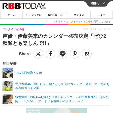
MENU
CLOSE
ホーム
IT・デジタル
SPEED TEST
エンタメ
ライフ
ホーム
IT・デジタル
エンタメ
その他
2023.12.28（木）17:11
声優・伊藤美来のカレンダー発売決定「ぜひ2
IT・デジタルTOP
スマートフォン
SPEED TEST
種類とも楽しんで!!」
ネタ
ガジェット・ツール
エンタメ
ショッピング
その他
エンタメTOP
映画・ドラマ
ライフ
注目記事
韓流・K-POP
韓国・芸能
ライフTOP
グルメ
リリース一覧
10G光回線導入レポ
音楽
スポーツ
ペット
ショッピング
プッシュ通知の停止方法
元乃木坂46・樋口日奈、個人として初のカレンダー発売 オフ感のあ
る表紙カット公開
グラビア
ブログ
その他
鈴木愛理「2024年4月始まり卓上カレンダー」の中面画像の一部が公
ショッピング
その他
開 1月カレンダーよりも倍以上のボリュームに