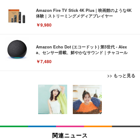
Amazon Fire TV Stick 4K Plus | 映画館のような4K
体験 | ストリーミングメディアプレイヤー
￥9,980
Amazon Echo Dot (エコードット) 第5世代 - Alex
a、センサー搭載、鮮やかなサウンド｜チャコール
￥7,480
>> もっと見る
[EdoErgo] オフィスチェア 椅子 テレワーク 疲れな
EIZO ビジネス向けプレミアムモニター | FlexScan
Amazonベーシック ペットシーツ 薄型 レギュラー 1
い 跳ね上げ式アームレスト コンパクト 約105度ロッ
EV3240X-WT | 31.5型4K UHD・USB Type-C・ホワ
回使い捨て 無香料 ホワイト 300枚
キング pc 事務椅子 360度回転 座面昇降 強化ナイロ
イト
ン樹脂ベース 通気性メッシュ 在宅ワーク H-WY01
￥3,373
￥5,699
￥105,595
(黒網+黒枠+黒足)
EIZO ビジネス向けプレミアムモニター | FlexScan
SIHOO B100 オフィスチェア／デスクチェア メッシ
Amazonベーシック ペットシーツ 厚型 ワイド 42枚
EV2740X-WT | 27.0型4K UHD・USB Type-C・ホワ
ュチェア 人間工学 疲れない ブラック
x2袋(84枚) ホワイト(吸収面:ライトブルー)
関連ニュース
イト