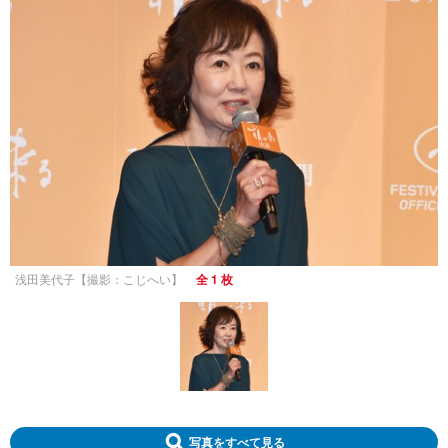
浅田美代子【撮影：こじへい】
全 1 枚
写真をすべて見る