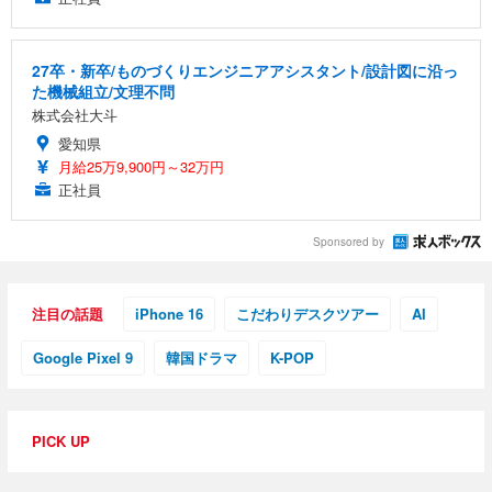
27卒・新卒/ものづくりエンジニアアシスタント/設計図に沿っ
た機械組立/文理不問
株式会社大斗
愛知県
月給25万9,900円～32万円
正社員
Sponsored by
注目の話題
iPhone 16
こだわりデスクツアー
AI
Google Pixel 9
韓国ドラマ
K-POP
PICK UP