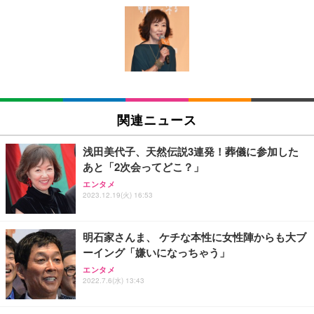
[EdoErgo] オフィスチェア 椅子 テレワーク 疲れな
EIZO ビジネス向けプレミアムモニター | FlexScan
Amazonベーシック ペットシーツ 薄型 レギュラー 1
い 跳ね上げ式アームレスト コンパクト 約105度ロッ
EV3240X-WT | 31.5型4K UHD・USB Type-C・ホワ
回使い捨て 無香料 ホワイト 300枚
キング pc 事務椅子 360度回転 座面昇降 強化ナイロ
イト
ン樹脂ベース 通気性メッシュ 在宅ワーク H-WY01
￥3,373
￥5,699
￥105,595
(黒網+黒枠+黒足)
EIZO ビジネス向けプレミアムモニター | FlexScan
SIHOO B100 オフィスチェア／デスクチェア メッシ
Amazonベーシック ペットシーツ 厚型 ワイド 42枚
EV2740X-WT | 27.0型4K UHD・USB Type-C・ホワ
ュチェア 人間工学 疲れない ブラック
x2袋(84枚) ホワイト(吸収面:ライトブルー)
関連ニュース
イト
￥27,999
￥3,234
￥109,572
浅田美代子、天然伝説3連発！葬儀に参加した
あと「2次会ってどこ？」
Sezlife オフィスチェア デスクチェア 疲れない テレ
【純正品】27"ゲーミングモニター DualSense 充電
ネオ・ルーライフ ネオ・オムツ L 中型犬用 26枚入
エンタメ
ワーク チェア 強化バックレスト 30度ロッキング機
2023.12.19(火) 16:53
フック付き（CFI-ZDM1J）
り 単品
能 人間工学 椅子 腰サポート 90度跳ね上げ式アーム
レスト 3Dヘッドレスト ハンガー付き 高反発クッシ
￥49,979
￥1,800
￥7,680
ョン PCチェア 通気性メッシュ ゲーミング/勉強/事
明石家さんま、 ケチな本性に女性陣からも大ブ
務用 おしゃれ パソコンチェア (ブラック)
ーイング「嫌いになっちゃう」
Sezlife オフィスチェア デスクチェア 疲れない テレ
【整備済み品】Dell E2724HS 27インチ 液晶モニタ
Smart Basic(スマートベーシック) 【Amazon.co.jp
エンタメ
ワーク チェア 強化バックレスト 30度ロッキング機
ー フルHD（1920×1080）VA 非光沢 HDMI/DisplayP
限定】 Smart Basic アイリスオーヤマ ペットシーツ
2022.7.6(水) 13:43
能 人間工学 椅子 腰サポート 90度跳ね上げ式アーム
ort/VGA スピーカー内蔵 高さ調整 スイベル VESA対
超厚型 お徳用 ワイド 100枚入 (x 1) (ケース販売)
レスト 3Dヘッドレスト ハンガー付き 高反発クッシ
応 ComfortView ビジネス向け
￥7,680
￥15,800
￥3,670
ョン PCチェア 通気性メッシュ ゲーミング/勉強/事