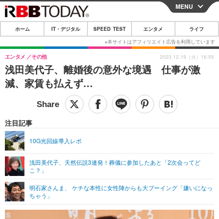
MENU
CLOSE
ホーム
IT・デジタル
SPEED TEST
エンタメ
ライフ
ホーム
IT・デジタル
エンタメ
その他
2023.12.19（火）16:55
浅田美代子、離婚後の意外な境遇 仕事が激
IT・デジタルTOP
スマートフォン
SPEED TEST
減、家賃も払えず…
ネタ
ガジェット・ツール
エンタメ
ショッピング
その他
エンタメTOP
映画・ドラマ
ライフ
注目記事
韓流・K-POP
韓国・芸能
ライフTOP
グルメ
リリース一覧
10G光回線導入レポ
音楽
スポーツ
ペット
ショッピング
プッシュ通知の停止方法
浅田美代子、天然伝説3連発！葬儀に参加したあと「2次会ってど
こ？」
グラビア
ブログ
その他
明石家さんま、 ケチな本性に女性陣からも大ブーイング「嫌いになっ
ショッピング
その他
ちゃう」