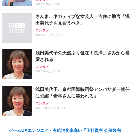
2021.7.5(月) 6:00
さんま、ネガティブな女芸人・吉住に助言「浅
田美代子を見習うべき」
エンタメ
2021.3.13(土) 14:18
浅田美代子の天然ぶり健在！長澤まさみから暴
露される
エンタメ
2020.4.4(土) 5:15
浅田美代子、京都国際映画祭アンバサダー就任
に恐縮「希林さんに笑われる」
エンタメ
2019.10.17(木) 21:54
ゲームQAエンジニア・有給消化率高い「正社員/社会保険完