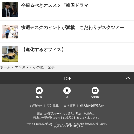
今観るべきオススメ「韓国ドラマ」
快適デスクのヒントが満載！こだわりデスクツアー
【進化するオフィス】
記事
ホーム
›
エンタメ
›
その他
›
TOP
Home
X
YouTube
お問合せ
広告掲載
会社概要
個人情報保護方針
紹介した商品/サービスを購入、契約した場合に、
売上の一部が弊社サイトに還元されることがあります。
当サイトに掲載の記事・見出し・写真・画像の無断転載を禁じます。
Copyright © 2026 IID, Inc.