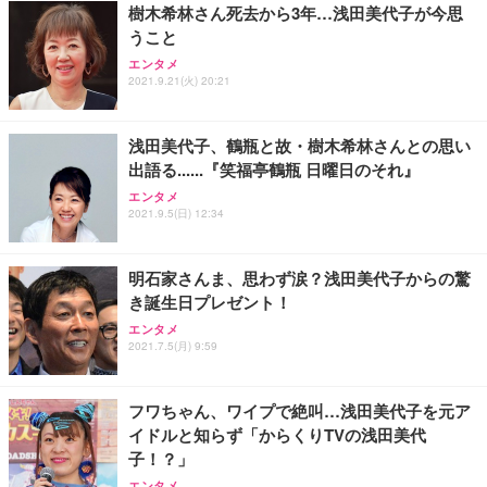
樹木希林さん死去から3年…浅田美代子が今思
務用 おしゃれ パソコンチェア (ホワイト)
うこと
ANDWINT オフィスチェア デスクチェア 肘なし メ
【MiniLED/24.5inch/280Hz/FHD】GRAPHT THE S
アイリスオーヤマ ペットシーツ 超厚型 お徳用 レギ
ッシュ 通気性 ランバーサポート付き 腰サポート ガ
HOOTER Gaming Monitor 24” Essential ゲーミン
エンタメ
ュラー 200枚入【Amazon.co.jp限定】
ス圧無段階昇降 360度回転 キャスター付き コンパク
グモニター QD 24.5インチ 1ms FHD 量子ドット 残
2021.9.21(火) 20:21
ト 幅52×奥行58.5×高さ84～96cm テレワーク 在宅
像低減 (3年保証 | 輝点保証 | 日本メーカー)
￥3,731
￥4,139
￥34,980
勤務 ブラック
浅田美代子、鶴瓶と故・樹木希林さんとの思い
出語る......『笑福亭鶴瓶 日曜日のそれ』
エンタメ
2021.9.5(日) 12:34
明石家さんま、思わず涙？浅田美代子からの驚
き誕生日プレゼント！
エンタメ
2021.7.5(月) 9:59
フワちゃん、ワイプで絶叫…浅田美代子を元ア
イドルと知らず「からくりTVの浅田美代
子！？」
エンタメ