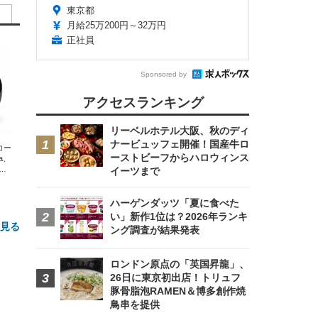
東京都
月給25万200円～32万円
正社員
Sponsored by
アクセスランキング
リーベルホテル大阪、秋のディ
ナービュッフェ開催！国産牛ロ
エコー
ーストビーフからハロウィンス
xa、
な
イーツまで
ハーゲンダッツ「夏に食べた
い」新作1位は？2026年ランキ
と見る
ング調査が結果発表
ロンドン原点の「英国昇龍」、
26日に東京初出店！トリュフ
豚骨脂泡RAMEN＆博多創作焼
鳥串を提供