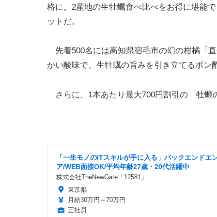
格に。2産地の生牡蠣食べ比べをお得に堪能で
ットだ。
先着500名には高知県宿毛市の幻の柑橘「直
かい酸味で、生牡蠣の旨みを引き立てるポン
さらに、1本あたり最大700円割引の「牡蠣
「一生モノのITスキルが手に入る」バックエンドエ
ア/WEB面接OK/平均年齢27歳・20代活躍中
株式会社TheNewGate「12581」
東京都
月給30万円～70万円
正社員