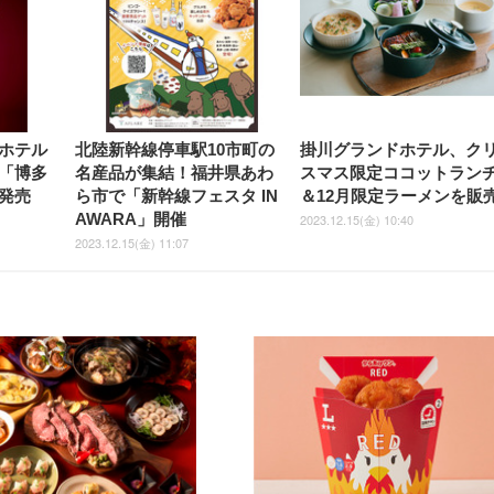
ホテル
北陸新幹線停車駅10市町の
掛川グランドホテル、ク
「博多
名産品が集結！福井県あわ
スマス限定ココットラン
発売
ら市で「新幹線フェスタ IN
＆12月限定ラーメンを販
AWARA」開催
2023.12.15(金) 10:40
2023.12.15(金) 11:07