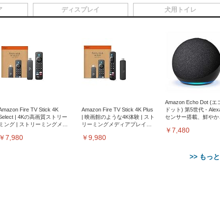
ア
ディスプレイ
犬用トイレ
Amazon Echo Dot (
Amazon Fire TV Stick 4K
Amazon Fire TV Stick 4K Plus
ドット) 第5世代 - Ale
Select | 4Kの高画質ストリー
| 映画館のような4K体験 | スト
センサー搭載、鮮やか
ミング | ストリーミングメデ
リーミングメディアプレイヤ
サウンド｜チャコール
￥7,480
ィアプレイヤー
ー
￥7,980
￥9,980
>> もっ