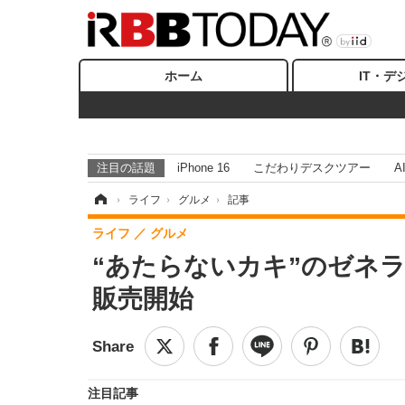
ホーム
IT・デ
注目の話題
iPhone 16
こだわりデスクツアー
A
ホーム
›
ライフ
›
グルメ
›
記事
ライフ
グルメ
“あたらないカキ”のゼネラ
販売開始
注目記事