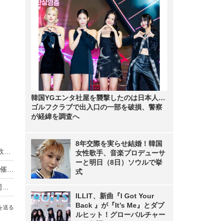
韓国YGエンタ社屋を襲撃したのは日本人…
ゴルフクラブで出入口の一部を破損、警察
が経緯を調査へ
8年交際を実らせ結婚！韓国
近江牛×クラフトビールを電車で満喫！一番搾り飲み放題も復活「近江ビア電2026」運行
女性歌手、音楽プロデューサ
ーと明日（8日）ソウルで挙
リーベルホテル大阪、秋のディナービュッフェ開催！国産牛ローストビーフからハロウィンスイーツまで
式
ローソン「からあげクン」累計50億食突破！40周年記念で8月10日まで2個増量
ILLIT、新曲『I Got Your
Back 』が『It’s Me』とダブ
を送る
ルヒット！グローバルチャー