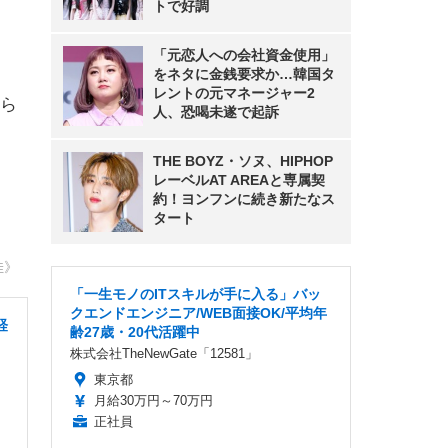
トで好調
「元恋人への会社資金使用」
をネタに金銭要求か…韓国タ
レントの元マネージャー2
柔ら
人、恐喝未遂で起訴
THE BOYZ・ソヌ、HIPHOP
レーベルAT AREAと専属契
約！ヨンフンに続き新たなス
タート
佳》
「一生モノのITスキルが手に入る」バッ
クエンドエンジニア/WEB面接OK/平均年
経
齢27歳・20代活躍中
株式会社TheNewGate「12581」
東京都
月給30万円～70万円
正社員