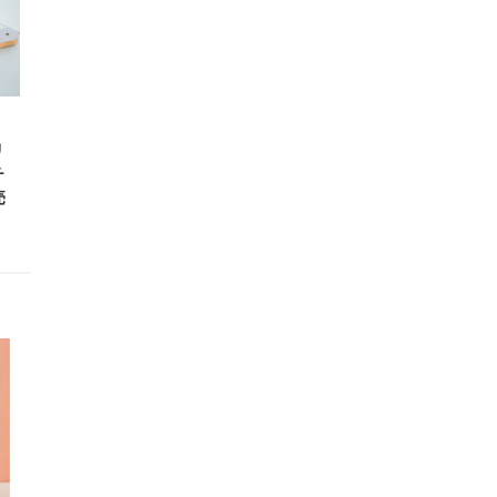
リ
チ
売