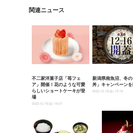
関連ニュース
EIZO ビジネス向けプレミア
EIZO ビジネス向けプレミア
【純
[EdoErgo] オフィスチェア 椅
Amazonベーシック ペットシ
SIHOO B100 オフィスチェア
Amazonベーシック ペットシ
ムモニター | FlexScan
ムモニター | FlexScan
ニタ
子 テレワーク 疲れない 跳ね
ーツ 薄型 レギュラー 1回使い
／デスクチェア メッシュチェ
ーツ 厚型 ワイド 42枚x2袋(84
EV3240X-WT | 31.5型4K
EV2740X-WT | 27.0型4K
ク付
上げ式アームレスト コンパク
捨て 無香料 ホワイト 300枚
ア 人間工学 疲れない ブラッ
枚) ホワイト(吸収面:ライトブ
UHD・USB Type-C・ホワイ
UHD・USB Type-C・ホワイ
ト 約105度ロッキング pc 事務
￥105,595
￥109,572
ク
ルー)
￥4
ト
ト
￥5,699
￥3,373
￥27,999
￥3,234
椅子 360度回転 座面昇降 強化
ナイロン樹脂ベース 通気性メ
ッシュ 在宅ワーク H-
WY01(黒網+黒枠+黒足)
不二家洋菓子店「苺フェ
新潟県南魚沼、冬の
ア」開催！花のような可愛
丼」キャンペーンを
らしいショートケーキが登
2023.12.15(金) 15:18
場
2023.12.15(金) 16:07