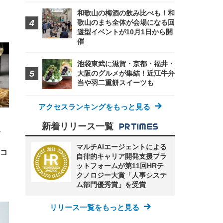
和歌山の梅酒の飲み比べも！和
歌山のまち全体が会場になる回
FHD】
ェ
ット
遊型イベントが10月1日から開
 メ
レギ
催
 ゲ
ーサ
ンチ
 ガ
 (3
回
池袋東武に滋賀・京都・福井・
ー)
ンパ
大阪のグルメが集結！近江牛弁
高さ
 在
当や羽二重餅スイーツも
アクセスランキングをもっと見る
新着リリース一覧
ト
マルチAIエージェントによる
スコ
自律的キャリア開発支援プラ
ットフォームが第11回HRテ
クノロジー大賞「人事システ
ム部門優秀賞」を受賞
リリース一覧をもっと見る