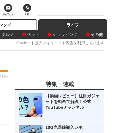
YouTube
RSS
ンタメ
ライフ
グルメ
ペット
ショッピング
その他
※本サイトはアフィリエイト広告を利用しています
時14分
特集・連載
」
【動画レビュー】注目ガジェ
ットを動画で解説！公式
YouTubeチャンネル
10G光回線導入レポ