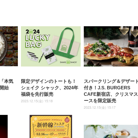
【整備済み品】Dell
【MiniLED/24.5inch/280Hz/
正品】27"ゲーミングモ
ANDWINT オフィスチ
アイリスオーヤマ ペ
Sezlife オフィスチェア デスク
ネオ・ルーライフ ネオ・オム
E2724HS 27インチ 液晶モ
Sezlife オフィスチェア デスク
Smart Basic(スマートベーシ
GRAPHT THE SHOOTER
ー DualSense 充電フッ
ア デスクチェア 肘なし
シーツ 超厚型 お徳用 
チェア 疲れない テレワーク
ツ L 中型犬用 26枚入り 単品
ニター フル
チェア 疲れない テレワーク
ック) 【Amazon.co.jp限定】
Gaming Monitor 24” Essential
き（CFI-ZDM1J）
ッシュ 通気性 ランバ
ュラー 200枚入
チェア 強化バックレスト 30
HD（1920×1080）VA 非光
チェア 強化バックレスト 30度
Smart Basic アイリスオーヤマ
ーミングモニター QD 24.5イ
ポート付き 腰サポート
【Amazon.co.jp限定】
￥1,800
￥15,800
￥34,980
9,979
度ロッキング機能 人間工学 椅
沢 HDMI/DisplayPort/VGA
ロッキング機能 人間工学 椅子
ペットシーツ 超厚型 お徳用
￥4,139
￥3,731
1ms FHD 量子ドット 残像低減
ス圧無段階昇降 360度
￥7,680
￥7,680
￥3,670
子 腰サポート 90度跳ね上げ
スピーカー内蔵 高さ調整 ス
腰サポート 90度跳ね上げ式ア
ワイド 100枚入 (x 1) (ケース
年保証 | 輝点保証 | 日本メーカ
転 キャスター付き コ
式アームレスト 3Dヘッドレス
イベル VESA対応
ームレスト 3Dヘッドレスト
販売)
クト 幅52×奥行58.5×
ト ハンガー付き 高反発クッシ
ComfortView ビジネス向け
ハンガー付き 高反発クッショ
84～96cm テレワーク
ョン PCチェア 通気性メッシ
ン PCチェア 通気性メッシュ
宅勤務 ブラック
ュ ゲーミング/勉強/事務用 お
ゲーミング/勉強/事務用 おし
しゃれ パソコンチェア (ブラ
ゃれ パソコンチェア (ホワイ
ック)
ト)
「本気
限定デザインのトートも！
スパークリング＆デザー
開始
シェイク シャック、2024年
付き！J.S. BURGERS
福袋を先行販売
CAFE新宿店、クリスマ
ースを限定販売
2023.12.15(金) 15:18
2023.12.15(金) 15:17