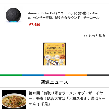
Amazon Echo Dot (エコードット) 第5世代 - Alex
a、センサー搭載、鮮やかなサウンド｜チャコール
￥7,480
>> もっと見る
[EdoErgo] オフィスチェア 椅子 テレワーク 疲れな
EIZO ビジネス向けプレミアムモニター | FlexScan
Amazonベーシック ペットシーツ 薄型 レギュラー 1
い 跳ね上げ式アームレスト コンパクト 約105度ロッ
EV3240X-WT | 31.5型4K UHD・USB Type-C・ホワ
回使い捨て 無香料 ホワイト 300枚
キング pc 事務椅子 360度回転 座面昇降 強化ナイロ
イト
ン樹脂ベース 通気性メッシュ 在宅ワーク H-WY01
￥3,373
￥5,699
￥105,595
(黒網+黒枠+黒足)
EIZO ビジネス向けプレミアムモニター | FlexScan
SIHOO B100 オフィスチェア／デスクチェア メッシ
Amazonベーシック ペットシーツ 厚型 ワイド 42枚
EV2740X-WT | 27.0型4K UHD・USB Type-C・ホワ
ュチェア 人間工学 疲れない ブラック
x2袋(84枚) ホワイト(吸収面:ライトブルー)
関連ニュース
イト
￥27,999
￥3,234
￥109,572
第13回「お取り寄せラーメン オブ・ザ・イヤ
ー」発表！総合大賞は「元祖スタミナ満点らー
Sezlife オフィスチェア デスクチェア 疲れない テレ
めん すず鬼」
【純正品】27"ゲーミングモニター DualSense 充電
ネオ・ルーライフ ネオ・オムツ L 中型犬用 26枚入
ワーク チェア 強化バックレスト 30度ロッキング機
フック付き（CFI-ZDM1J）
り 単品