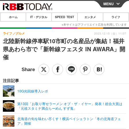
MENU
CLOSE
ホーム
IT・デジタル
SPEED TEST
エンタメ
ライフ
ホーム
IT・デジタル
ライフ
グルメ
2023.12.15（金）11:07
北陸新幹線停車駅10市町の名産品が集結！福井
IT・デジタルTOP
スマートフォン
SPEED TEST
県あわら市で「新幹線フェスタ IN AWARA」開
ネタ
ガジェット・ツール
催
エンタメ
ショッピング
その他
エンタメTOP
映画・ドラマ
ライフ
韓流・K-POP
韓国・芸能
注目記事
ライフTOP
グルメ
リリース一覧
音楽
スポーツ
10G光回線導入レポ
ペット
ショッピング
プッシュ通知の停止方法
グラビア
ブログ
その他
第13回「お取り寄せラーメン オブ・ザ・イヤー」発表！総合大賞は
「元祖スタミナ満点らーめん すず鬼」
ショッピング
その他
北海道の旬を味わい尽くす！横浜ベイシェラトン「冬の北海道フェ
ア」開催