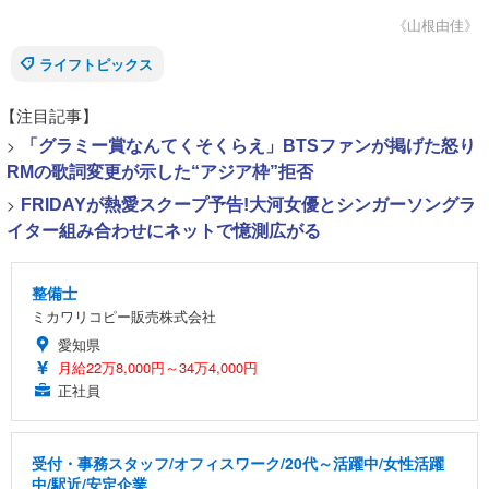
《山根由佳》
ライフトピックス
【注目記事】
>
「グラミー賞なんてくそくらえ」BTSファンが掲げた怒り
RMの歌詞変更が示した“アジア枠”拒否
>
FRIDAYが熱愛スクープ予告!大河女優とシンガーソングラ
イター組み合わせにネットで憶測広がる
整備士
ミカワリコピー販売株式会社
愛知県
月給22万8,000円～34万4,000円
正社員
受付・事務スタッフ/オフィスワーク/20代～活躍中/女性活躍
中/駅近/安定企業