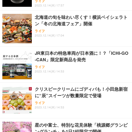
ライフ
能 人間工学 椅子 腰サポート 90度跳ね上げ式アーム
2023.12.14(木) 17:57
レスト 3Dヘッドレスト ハンガー付き 高反発クッシ
￥49,979
￥1,800
￥7,680
ョン PCチェア 通気性メッシュ ゲーミング/勉強/事
北海道の旬を味わい尽くす！横浜ベイシェラト
務用 おしゃれ パソコンチェア (ブラック)
ン「冬の北海道フェア」開催
Sezlife オフィスチェア デスクチェア 疲れない テレ
【整備済み品】Dell E2724HS 27インチ 液晶モニタ
Smart Basic(スマートベーシック) 【Amazon.co.jp
ワーク チェア 強化バックレスト 30度ロッキング機
ー フルHD（1920×1080）VA 非光沢 HDMI/DisplayP
限定】 Smart Basic アイリスオーヤマ ペットシーツ
ライフ
2023.12.14(木) 17:04
能 人間工学 椅子 腰サポート 90度跳ね上げ式アーム
ort/VGA スピーカー内蔵 高さ調整 スイベル VESA対
超厚型 お徳用 ワイド 100枚入 (x 1) (ケース販売)
レスト 3Dヘッドレスト ハンガー付き 高反発クッシ
応 ComfortView ビジネス向け
￥7,680
￥15,800
￥3,670
ョン PCチェア 通気性メッシュ ゲーミング/勉強/事
務用 おしゃれ パソコンチェア (ホワイト)
JR東日本の特急車両が日本酒に！？「ICHI-GO
-CAN」限定新商品を発売
ANDWINT オフィスチェア デスクチェア 肘なし メ
【MiniLED/24.5inch/280Hz/FHD】GRAPHT THE S
アイリスオーヤマ ペットシーツ 超厚型 お徳用 レギ
ッシュ 通気性 ランバーサポート付き 腰サポート ガ
HOOTER Gaming Monitor 24” Essential ゲーミン
ライフ
ュラー 200枚入【Amazon.co.jp限定】
ス圧無段階昇降 360度回転 キャスター付き コンパク
グモニター QD 24.5インチ 1ms FHD 量子ドット 残
2023.12.14(木) 14:53
ト 幅52×奥行58.5×高さ84～96cm テレワーク 在宅
像低減 (3年保証 | 輝点保証 | 日本メーカー)
￥3,731
￥4,139
￥34,980
勤務 ブラック
クリスピークリームにゴディバも！小田急新宿
に“辰”スイーツが数量限定で登場
ライフ
2023.12.14(木) 14:53
星のや富士、特別な花見体験「桃源郷グランピ
ングランチ」を1日1組限定で開催