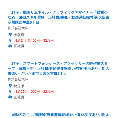
「27卒」動画サムネイル・グラフィックデザイナー「残業少
なめ・SNSスキル習得」正社員/映像・動画系転職希望/大阪市
淀川区西中島5丁目
株式会社大斗
大阪府
月給24万3,100円～32万円
正社員
「27卒」スマートフォンケース・アクセサリーの軽作業スタ
ッフ・資格不問「正社員/有給消化率高い/技術手当あり」即入
寮OK・さいたま市大宮区宮町2丁目
株式会社大斗
埼玉県
月給25万1,000円～32万円
正社員
「日勤のみ可」/看護師/療養型病院/産休・育休制度あり, 託児