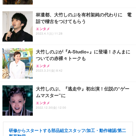
林遣都、大竹しのぶを有村架純の代わりに 電
話で稽古をつけてもらう
エンタメ
2023.4.1(土) 11:28
大竹しのぶが『A-Studio+』に登場！さんまに
ついての赤裸々トークも
エンタメ
2023.3.31(金) 8:42
大竹しのぶ、『逃走中』初出演！伝説の“ゲー
ムマスター”に
エンタメ
2022.12.30(金) 12:00
研修からスタートする部品組立スタッフ/加工・動作確認/第二
新卒歓迎