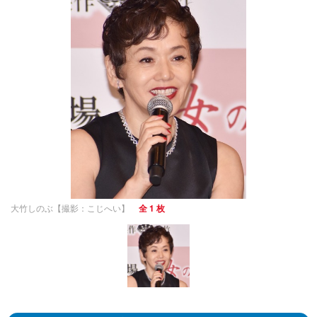
大竹しのぶ【撮影：こじへい】
全 1 枚