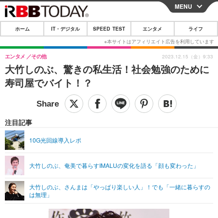
MENU
CLOSE
ホーム
IT・デジタル
SPEED TEST
エンタメ
ライフ
ホーム
IT・デジタル
エンタメ
その他
2023.12.15（金）9:33
大竹しのぶ、驚きの私生活！社会勉強のために
IT・デジタルTOP
スマートフォン
SPEED TEST
寿司屋でバイト！？
ネタ
ガジェット・ツール
エンタメ
ショッピング
その他
エンタメTOP
映画・ドラマ
ライフ
注目記事
韓流・K-POP
韓国・芸能
ライフTOP
グルメ
リリース一覧
10G光回線導入レポ
音楽
スポーツ
ペット
ショッピング
プッシュ通知の停止方法
大竹しのぶ、奄美で暮らすIMALUの変化を語る「顔も変わった」
グラビア
ブログ
その他
大竹しのぶ、さんまは「やっぱり楽しい人」！でも「一緒に暮らすの
ショッピング
その他
は無理」