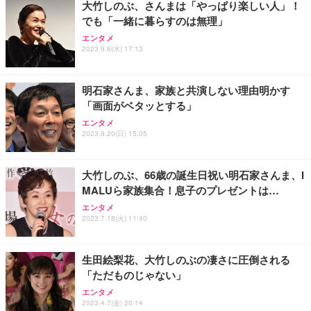
大竹しのぶ、さんまは「やっぱり楽しい人」！
務用 おしゃれ パソコンチェア (ブラック)
でも「一緒に暮らすのは無理」
Sezlife オフィスチェア デスクチェア 疲れない テレ
【整備済み品】Dell E2724HS 27インチ 液晶モニタ
Smart Basic(スマートベーシック) 【Amazon.co.jp
エンタメ
ワーク チェア 強化バックレスト 30度ロッキング機
ー フルHD（1920×1080）VA 非光沢 HDMI/DisplayP
限定】 Smart Basic アイリスオーヤマ ペットシーツ
2023.9.6(水) 17:13
能 人間工学 椅子 腰サポート 90度跳ね上げ式アーム
ort/VGA スピーカー内蔵 高さ調整 スイベル VESA対
超厚型 お徳用 ワイド 100枚入 (x 1) (ケース販売)
レスト 3Dヘッドレスト ハンガー付き 高反発クッシ
応 ComfortView ビジネス向け
￥7,680
￥15,800
￥3,670
ョン PCチェア 通気性メッシュ ゲーミング/勉強/事
明石家さんま、家族と共演しない理由明かす
務用 おしゃれ パソコンチェア (ホワイト)
「画面がベタッとする」
ANDWINT オフィスチェア デスクチェア 肘なし メ
【MiniLED/24.5inch/280Hz/FHD】GRAPHT THE S
アイリスオーヤマ ペットシーツ 超厚型 お徳用 レギ
ッシュ 通気性 ランバーサポート付き 腰サポート ガ
HOOTER Gaming Monitor 24” Essential ゲーミン
エンタメ
ュラー 200枚入【Amazon.co.jp限定】
ス圧無段階昇降 360度回転 キャスター付き コンパク
グモニター QD 24.5インチ 1ms FHD 量子ドット 残
2023.8.20(日) 15:05
ト 幅52×奥行58.5×高さ84～96cm テレワーク 在宅
像低減 (3年保証 | 輝点保証 | 日本メーカー)
￥3,731
￥4,139
￥34,980
勤務 ブラック
大竹しのぶ、66歳の誕生日祝い明石家さんま、I
MALUら家族集合！息子のプレゼントは…
エンタメ
2023.7.18(火) 11:40
生田絵梨花、大竹しのぶの凄さに圧倒される
「ただものじゃない」
エンタメ
2023.4.7(金) 20:14