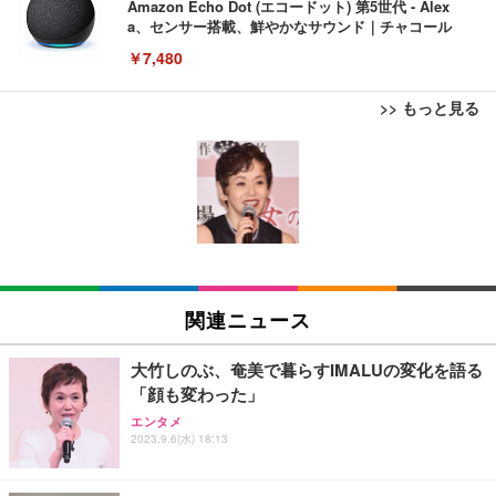
Amazon Echo Dot (エコードット) 第5世代 - Alex
a、センサー搭載、鮮やかなサウンド｜チャコール
￥7,480
>> もっと見る
[EdoErgo] オフィスチェア 椅子 テレワーク 疲れな
EIZO ビジネス向けプレミアムモニター | FlexScan
Amazonベーシック ペットシーツ 薄型 レギュラー 1
い 跳ね上げ式アームレスト コンパクト 約105度ロッ
EV3240X-WT | 31.5型4K UHD・USB Type-C・ホワ
回使い捨て 無香料 ホワイト 300枚
キング pc 事務椅子 360度回転 座面昇降 強化ナイロ
イト
ン樹脂ベース 通気性メッシュ 在宅ワーク H-WY01
￥3,373
￥5,699
￥105,595
(黒網+黒枠+黒足)
EIZO ビジネス向けプレミアムモニター | FlexScan
SIHOO B100 オフィスチェア／デスクチェア メッシ
Amazonベーシック ペットシーツ 厚型 ワイド 42枚
EV2740X-WT | 27.0型4K UHD・USB Type-C・ホワ
ュチェア 人間工学 疲れない ブラック
x2袋(84枚) ホワイト(吸収面:ライトブルー)
関連ニュース
イト
￥27,999
￥3,234
￥109,572
大竹しのぶ、奄美で暮らすIMALUの変化を語る
「顔も変わった」
Sezlife オフィスチェア デスクチェア 疲れない テレ
【純正品】27"ゲーミングモニター DualSense 充電
ネオ・ルーライフ ネオ・オムツ L 中型犬用 26枚入
エンタメ
ワーク チェア 強化バックレスト 30度ロッキング機
2023.9.6(水) 18:13
フック付き（CFI-ZDM1J）
り 単品
能 人間工学 椅子 腰サポート 90度跳ね上げ式アーム
レスト 3Dヘッドレスト ハンガー付き 高反発クッシ
￥49,979
￥1,800
￥7,680
ョン PCチェア 通気性メッシュ ゲーミング/勉強/事