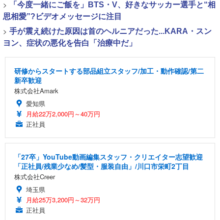
>
「今度一緒にご飯を」BTS・V、好きなサッカー選手と“相
思相愛”?ビデオメッセージに注目
>
手が震え続けた原因は首のヘルニアだった...KARA・スン
ヨン、症状の悪化を告白「治療中だ」
研修からスタートする部品組立スタッフ/加工・動作確認/第二
新卒歓迎
株式会社Amark
愛知県
月給22万2,000円～40万円
正社員
「27卒」YouTube動画編集スタッフ・クリエイター志望歓迎
「正社員/残業少なめ/髪型・服装自由」/川口市栄町2丁目
株式会社Creer
埼玉県
月給25万3,200円～32万円
正社員