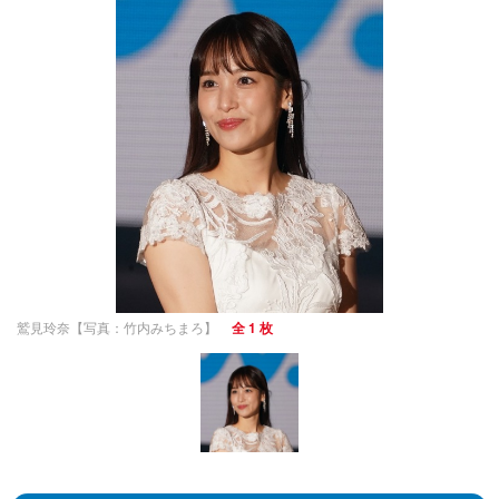
鷲見玲奈【写真：竹内みちまろ】
全 1 枚