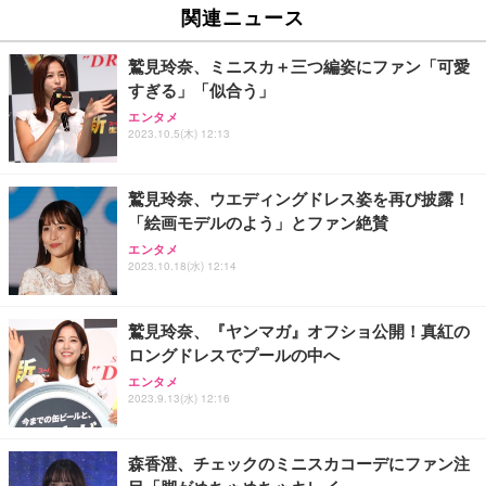
ュチェア 人間工学 疲れない ブラック
x2袋(84枚) ホワイト(吸収面:ライトブルー)
関連ニュース
イト
￥27,999
￥3,234
￥109,572
鷲見玲奈、ミニスカ＋三つ編姿にファン「可愛
すぎる」「似合う」
Sezlife オフィスチェア デスクチェア 疲れない テレ
【純正品】27"ゲーミングモニター DualSense 充電
ネオ・ルーライフ ネオ・オムツ L 中型犬用 26枚入
エンタメ
ワーク チェア 強化バックレスト 30度ロッキング機
フック付き（CFI-ZDM1J）
り 単品
2023.10.5(木) 12:13
能 人間工学 椅子 腰サポート 90度跳ね上げ式アーム
レスト 3Dヘッドレスト ハンガー付き 高反発クッシ
￥49,979
￥1,800
￥7,680
ョン PCチェア 通気性メッシュ ゲーミング/勉強/事
鷲見玲奈、ウエディングドレス姿を再び披露！
務用 おしゃれ パソコンチェア (ブラック)
「絵画モデルのよう」とファン絶賛
Sezlife オフィスチェア デスクチェア 疲れない テレ
【整備済み品】Dell E2724HS 27インチ 液晶モニタ
Smart Basic(スマートベーシック) 【Amazon.co.jp
エンタメ
ワーク チェア 強化バックレスト 30度ロッキング機
ー フルHD（1920×1080）VA 非光沢 HDMI/DisplayP
限定】 Smart Basic アイリスオーヤマ ペットシーツ
2023.10.18(水) 12:14
能 人間工学 椅子 腰サポート 90度跳ね上げ式アーム
ort/VGA スピーカー内蔵 高さ調整 スイベル VESA対
超厚型 お徳用 ワイド 100枚入 (x 1) (ケース販売)
レスト 3Dヘッドレスト ハンガー付き 高反発クッシ
応 ComfortView ビジネス向け
￥7,680
￥15,800
￥3,670
ョン PCチェア 通気性メッシュ ゲーミング/勉強/事
鷲見玲奈、『ヤンマガ』オフショ公開！真紅の
務用 おしゃれ パソコンチェア (ホワイト)
ロングドレスでプールの中へ
ANDWINT オフィスチェア デスクチェア 肘なし メ
【MiniLED/24.5inch/280Hz/FHD】GRAPHT THE S
アイリスオーヤマ ペットシーツ 超厚型 お徳用 レギ
ッシュ 通気性 ランバーサポート付き 腰サポート ガ
HOOTER Gaming Monitor 24” Essential ゲーミン
エンタメ
ュラー 200枚入【Amazon.co.jp限定】
ス圧無段階昇降 360度回転 キャスター付き コンパク
グモニター QD 24.5インチ 1ms FHD 量子ドット 残
2023.9.13(水) 12:16
ト 幅52×奥行58.5×高さ84～96cm テレワーク 在宅
像低減 (3年保証 | 輝点保証 | 日本メーカー)
￥3,731
￥4,139
￥34,980
勤務 ブラック
森香澄、チェックのミニスカコーデにファン注