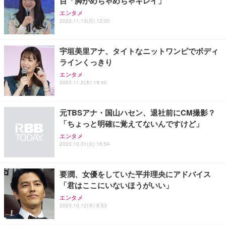
目「脚がめちゃめちゃキレイ」
エンタメ
2023.11.13(月) 12:00
宇垣美里アナ、タイトなニットワンピでボディ
ラインくっきり
エンタメ
2023.11.2(木) 19:40
元TBSアナ・国山ハセン、退社前にCM撮影？
「ちょっと明確に覚えてないんですけど」
エンタメ
2023.10.31(火) 16:54
要潤、女優をしていた平井理央にアドバイス
「君はここにいないほうがいい」
エンタメ
2023.10.12(木) 8:53