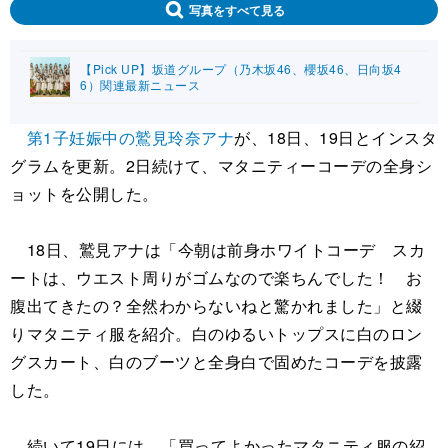
写真をすべて見る
【Pick UP】坂道グループ（乃木坂46、櫻坂46、日向坂4
6）関連最新ニュース
第1子妊娠中の鷲見玲奈アナ
が、18日、19日とインスタ
グラムを更新。2日続けて、マタニティーコーデの全身シ
ョットを公開した。
18日、鷲見アナは「今朝は前身ホワイトコーデ スカ
ートは、ウエスト周りがゴムなので楽ちんでした！ お
腹出てきたの？全然わからないねと驚かれました」と綴
りマタニティ服を紹介。白のゆるいトップスに白のロン
グスカート、白のブーツと全身白で固めたコーデを披露
した。
続いて19日には、「買ってよかったマタニティ服の紹