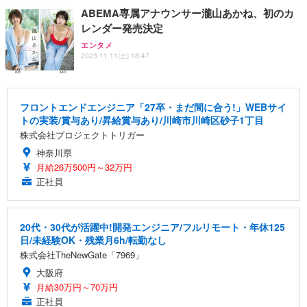
ABEMA専属アナウンサー瀧山あかね、初のカ
レンダー発売決定
エンタメ
2023.11.11(土) 18:47
フロントエンドエンジニア「27卒・まだ間に合う!」WEBサイ
トの実装/賞与あり/昇給賞与あり/川崎市川崎区砂子1丁目
株式会社プロジェクトトリガー
神奈川県
月給26万500円～32万円
正社員
20代・30代が活躍中!開発エンジニア/フルリモート・年休125
日/未経験OK・残業月6h/転勤なし
株式会社TheNewGate「7969」
大阪府
月給30万円～70万円
正社員