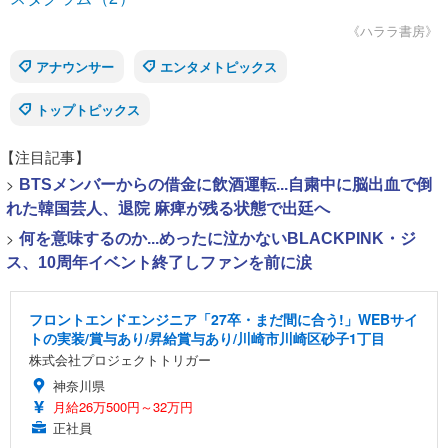
《ハララ書房》
アナウンサー
エンタメトピックス
トップトピックス
【注目記事】
>
BTSメンバーからの借金に飲酒運転...自粛中に脳出血で倒
れた韓国芸人、退院 麻痺が残る状態で出廷へ
>
何を意味するのか...めったに泣かないBLACKPINK・ジ
ス、10周年イベント終了しファンを前に涙
フロントエンドエンジニア「27卒・まだ間に合う!」WEBサイ
トの実装/賞与あり/昇給賞与あり/川崎市川崎区砂子1丁目
株式会社プロジェクトトリガー
神奈川県
月給26万500円～32万円
正社員