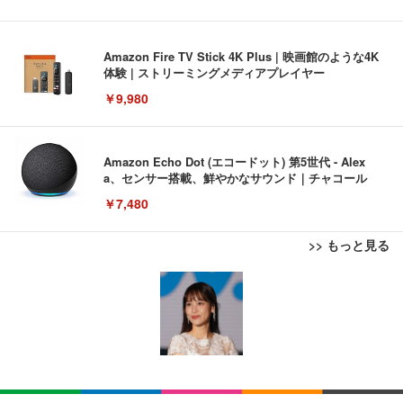
Amazon Fire TV Stick 4K Plus | 映画館のような4K
体験 | ストリーミングメディアプレイヤー
￥9,980
Amazon Echo Dot (エコードット) 第5世代 - Alex
a、センサー搭載、鮮やかなサウンド｜チャコール
￥7,480
>> もっと見る
[EdoErgo] オフィスチェア 椅子 テレワーク 疲れな
EIZO ビジネス向けプレミアムモニター | FlexScan
Amazonベーシック ペットシーツ 薄型 レギュラー 1
い 跳ね上げ式アームレスト コンパクト 約105度ロッ
EV3240X-WT | 31.5型4K UHD・USB Type-C・ホワ
回使い捨て 無香料 ホワイト 300枚
キング pc 事務椅子 360度回転 座面昇降 強化ナイロ
イト
ン樹脂ベース 通気性メッシュ 在宅ワーク H-WY01
￥3,373
￥5,699
￥105,595
(黒網+黒枠+黒足)
EIZO ビジネス向けプレミアムモニター | FlexScan
SIHOO B100 オフィスチェア／デスクチェア メッシ
Amazonベーシック ペットシーツ 厚型 ワイド 42枚
EV2740X-WT | 27.0型4K UHD・USB Type-C・ホワ