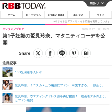
MENU
CLOSE
ホーム
IT・デジタル
SPEED TEST
エンタメ
ライフ
ホーム
IT・デジタル
エンタメ
ブログ
2023.11.20（月）15:26
第1子妊娠の鷲見玲奈、マタニティコーデを公
IT・デジタルTOP
スマートフォン
SPEED TEST
開
ネタ
ガジェット・ツール
エンタメ
ショッピング
その他
エンタメTOP
映画・ドラマ
ライフ
注目記事
韓流・K-POP
韓国・芸能
ライフTOP
グルメ
リリース一覧
10G光回線導入レポ
音楽
スポーツ
ペット
ショッピング
プッシュ通知の停止方法
鷲見玲奈、ミニスカ＋三つ編姿にファン「可愛すぎる」「似合う」
グラビア
ブログ
その他
鷲見玲奈、ウエディングドレス姿を再び披露！「絵画モデルのよう」
ショッピング
その他
とファン絶賛