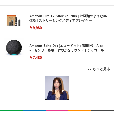
Amazon Fire TV Stick 4K Plus | 映画館のような4K
体験 | ストリーミングメディアプレイヤー
￥9,980
Amazon Echo Dot (エコードット) 第5世代 - Alex
a、センサー搭載、鮮やかなサウンド｜チャコール
￥7,480
>> もっと見る
[EdoErgo] オフィスチェア 椅子 テレワーク 疲れな
EIZO ビジネス向けプレミアムモニター | FlexScan
Amazonベーシック ペットシーツ 薄型 レギュラー 1
い 跳ね上げ式アームレスト コンパクト 約105度ロッ
EV3240X-WT | 31.5型4K UHD・USB Type-C・ホワ
回使い捨て 無香料 ホワイト 300枚
キング pc 事務椅子 360度回転 座面昇降 強化ナイロ
イト
ン樹脂ベース 通気性メッシュ 在宅ワーク H-WY01
￥3,373
￥5,699
￥105,595
(黒網+黒枠+黒足)
EIZO ビジネス向けプレミアムモニター | FlexScan
SIHOO B100 オフィスチェア／デスクチェア メッシ
Amazonベーシック ペットシーツ 厚型 ワイド 42枚
EV2740X-WT | 27.0型4K UHD・USB Type-C・ホワ