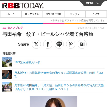
MENU
CLOSE
ホーム
IT・デジタル
SPEED TEST
エンタメ
ライフ
ホーム
IT・デジタル
エンタメ
ブログ
2023.11.18（土）17:25
与田祐希 餃子・ビールシャツ着て台湾旅
IT・デジタルTOP
スマートフォン
SPEED TEST
ネタ
ガジェット・ツール
エンタメ
注目記事
ショッピング
その他
エンタメTOP
映画・ドラマ
ライフ
10G光回線導入レポ
韓流・K-POP
韓国・芸能
ライフTOP
グルメ
リリース一覧
乃木坂46・与田祐希と倉悠貴の胸キュン場面写真が公開！映画 『OU
音楽
スポーツ
ペット
ショッピング
T』
プッシュ通知の停止方法
グラビア
ブログ
乃木坂46与田祐希、千鳥大悟、品川ヒロシらの青春時代の写真に大盛
その他
りあがり！映画『OUT』公開直前イベント
ショッピング
その他