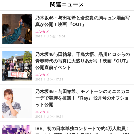
ュチェア 人間工学 疲れない ブラック
x2袋(84枚) ホワイト(吸収面:ライトブルー)
関連ニュース
イト
￥27,999
￥3,234
￥109,572
乃木坂46・与田祐希と倉悠貴の胸キュン場面写
真が公開！映画 『OUT』
Sezlife オフィスチェア デスクチェア 疲れない テレ
【純正品】27"ゲーミングモニター DualSense 充電
ネオ・ルーライフ ネオ・オムツ L 中型犬用 26枚入
エンタメ
ワーク チェア 強化バックレスト 30度ロッキング機
2023.11.10(金) 15:04
フック付き（CFI-ZDM1J）
り 単品
能 人間工学 椅子 腰サポート 90度跳ね上げ式アーム
レスト 3Dヘッドレスト ハンガー付き 高反発クッシ
￥49,979
￥1,800
￥7,680
ョン PCチェア 通気性メッシュ ゲーミング/勉強/事
乃木坂46与田祐希、千鳥大悟、品川ヒロシらの
務用 おしゃれ パソコンチェア (ブラック)
青春時代の写真に大盛りあがり！映画『OUT』
Sezlife オフィスチェア デスクチェア 疲れない テレ
【整備済み品】Dell E2724HS 27インチ 液晶モニタ
Smart Basic(スマートベーシック) 【Amazon.co.jp
公開直前イベント
ワーク チェア 強化バックレスト 30度ロッキング機
ー フルHD（1920×1080）VA 非光沢 HDMI/DisplayP
限定】 Smart Basic アイリスオーヤマ ペットシーツ
能 人間工学 椅子 腰サポート 90度跳ね上げ式アーム
ort/VGA スピーカー内蔵 高さ調整 スイベル VESA対
超厚型 お徳用 ワイド 100枚入 (x 1) (ケース販売)
エンタメ
2023.11.9(木) 17:38
レスト 3Dヘッドレスト ハンガー付き 高反発クッシ
応 ComfortView ビジネス向け
￥7,680
￥15,800
￥3,670
ョン PCチェア 通気性メッシュ ゲーミング/勉強/事
乃木坂46・与田祐希、モノトーンのミニスカコ
務用 おしゃれ パソコンチェア (ホワイト)
ーデで美脚を披露！『Ray』12月号のオフショ
ANDWINT オフィスチェア デスクチェア 肘なし メ
【MiniLED/24.5inch/280Hz/FHD】GRAPHT THE S
アイリスオーヤマ ペットシーツ 超厚型 お徳用 レギ
ット公開
ッシュ 通気性 ランバーサポート付き 腰サポート ガ
HOOTER Gaming Monitor 24” Essential ゲーミン
ュラー 200枚入【Amazon.co.jp限定】
ス圧無段階昇降 360度回転 キャスター付き コンパク
グモニター QD 24.5インチ 1ms FHD 量子ドット 残
エンタメ
ト 幅52×奥行58.5×高さ84～96cm テレワーク 在宅
像低減 (3年保証 | 輝点保証 | 日本メーカー)
￥3,731
2023.11.1(水) 16:34
￥4,139
￥34,980
勤務 ブラック
IVE、初の日本単独コンサートで約4万人動員！