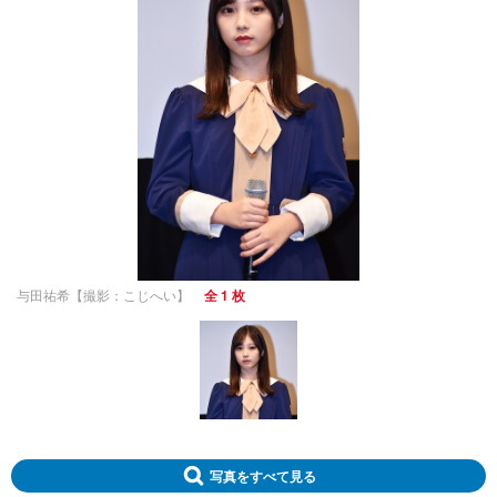
与田祐希【撮影：こじへい】
全 1 枚
写真をすべて見る