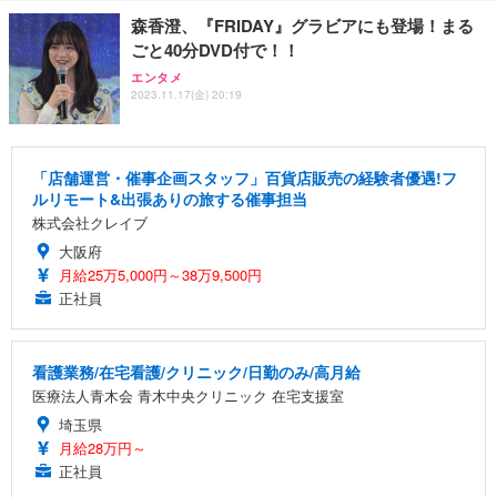
森香澄、『FRIDAY』グラビアにも登場！まる
ごと40分DVD付で！！
エンタメ
2023.11.17(金) 20:19
「店舗運営・催事企画スタッフ」百貨店販売の経験者優遇!フ
ルリモート&出張ありの旅する催事担当
株式会社クレイブ
大阪府
月給25万5,000円～38万9,500円
正社員
看護業務/在宅看護/クリニック/日勤のみ/高月給
医療法人青木会 青木中央クリニック 在宅支援室
埼玉県
月給28万円～
正社員