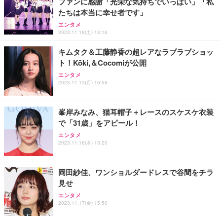
ファンに感謝「光栄な気持ちでいっぱい」「私
たちは本当に幸せ者です」
エンタメ
2023.11.18(土) 13:16
キムタク＆工藤静香の超レアなラブラブショッ
ト！Kōki,＆Cocomiが公開
エンタメ
2023.11.13(月) 16:58
峯岸みなみ、猫耳帽子＋レースのスケスケ衣装
で「31歳」をアピール！
エンタメ
2023.11.16(木) 13:20
岡田紗佳、ワンショルダードレスで谷間をチラ
見せ
エンタメ
2023.11.17(金) 15:50