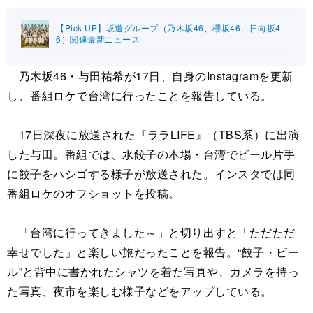
【Pick UP】坂道グループ（乃木坂46、櫻坂46、日向坂4
6）関連最新ニュース
乃木坂46・与田祐希が17日、自身のInstagramを更新
し、番組ロケで台湾に行ったことを報告している。
17日深夜に放送された『ララLIFE』（TBS系）に出演
した与田。番組では、水餃子の本場・台湾でビール片手
に餃子をハシゴする様子が放送された。インスタでは同
番組ロケのオフショットを投稿。
「台湾に行ってきました～」と切り出すと「ただただ
幸せでした」と楽しい旅だったことを報告。“餃子・ビー
ル”と背中に書かれたシャツを着た写真や、カメラを持っ
た写真、夜市を楽しむ様子などをアップしている。