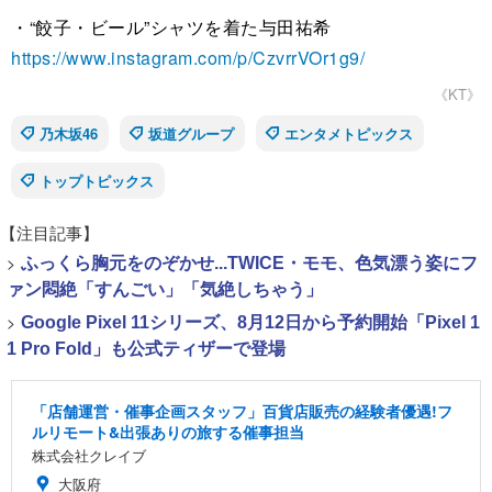
・“餃子・ビール”シャツを着た与田祐希
https://www.instagram.com/p/CzvrrVOr1g9/
《KT》
乃木坂46
坂道グループ
エンタメトピックス
トップトピックス
【注目記事】
>
ふっくら胸元をのぞかせ...TWICE・モモ、色気漂う姿にフ
ァン悶絶「すんごい」「気絶しちゃう」
>
Google Pixel 11シリーズ、8月12日から予約開始「Pixel 1
1 Pro Fold」も公式ティザーで登場
「店舗運営・催事企画スタッフ」百貨店販売の経験者優遇!フ
ルリモート&出張ありの旅する催事担当
株式会社クレイブ
大阪府