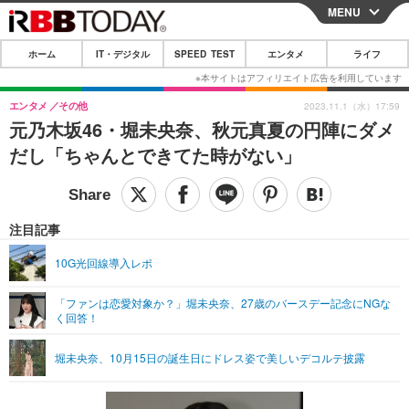
MENU
CLOSE
ホーム
IT・デジタル
SPEED TEST
エンタメ
ライフ
ホーム
IT・デジタル
エンタメ
その他
2023.11.1（水）17:59
元乃木坂46・堀未央奈、秋元真夏の円陣にダメ
IT・デジタルTOP
スマートフォン
SPEED TEST
だし「ちゃんとできてた時がない」
ネタ
ガジェット・ツール
エンタメ
ショッピング
その他
エンタメTOP
映画・ドラマ
ライフ
注目記事
韓流・K-POP
韓国・芸能
ライフTOP
グルメ
リリース一覧
10G光回線導入レポ
音楽
スポーツ
ペット
ショッピング
プッシュ通知の停止方法
「ファンは恋愛対象か？」堀未央奈、27歳のバースデー記念にNGな
く回答！
グラビア
ブログ
その他
ショッピング
その他
堀未央奈、10月15日の誕生日にドレス姿で美しいデコルテ披露