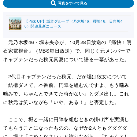
写真をすべて見る
【Pick UP】坂道グループ（乃木坂46、櫻坂46、日向坂4
6）関連最新ニュース
元乃木坂46・堀未央奈が、10月28日放送の『痛快！明
石家電視台』（MBS毎日放送）で、同じく元メンバーで
キャプテンだった秋元真夏について語る一幕があった。
2代目キャプテンだった秋元。だが堀は彼女について
「結構ダメで、本番前、円陣を組むんですよ、もう噛み
噛みで、ちゃんとできてた時がない」とダメ出し。これ
に秋元は笑いながら「いや、ある！」と否定した。
ここで、堀と一緒に円陣を組むときの掛け声を実演し
てもらうことになったものの、なぜか2人ともグダグダ
に。堀は「ごめんなさい」と謝りながら、「ちゃんとし