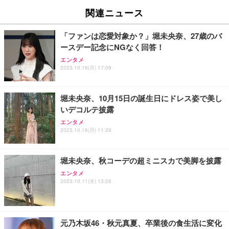
EV2740X-WT | 27.0型4K UHD・USB Type-C・ホワ
ュチェア 人間工学 疲れない ブラック
x2袋(84枚) ホワイト(吸収面:ライトブルー)
関連ニュース
イト
￥27,999
￥3,234
￥109,572
「ファンは恋愛対象か？」堀未央奈、27歳のバ
ースデー記念にNGなく回答！
Sezlife オフィスチェア デスクチェア 疲れない テレ
【純正品】27"ゲーミングモニター DualSense 充電
ネオ・ルーライフ ネオ・オムツ L 中型犬用 26枚入
エンタメ
ワーク チェア 強化バックレスト 30度ロッキング機
フック付き（CFI-ZDM1J）
り 単品
2023.10.16(月) 17:09
能 人間工学 椅子 腰サポート 90度跳ね上げ式アーム
レスト 3Dヘッドレスト ハンガー付き 高反発クッシ
￥49,979
￥1,800
￥7,680
ョン PCチェア 通気性メッシュ ゲーミング/勉強/事
堀未央奈、10月15日の誕生日にドレス姿で美し
務用 おしゃれ パソコンチェア (ブラック)
いデコルテ披露
Sezlife オフィスチェア デスクチェア 疲れない テレ
【整備済み品】Dell E2724HS 27インチ 液晶モニタ
Smart Basic(スマートベーシック) 【Amazon.co.jp
エンタメ
ワーク チェア 強化バックレスト 30度ロッキング機
ー フルHD（1920×1080）VA 非光沢 HDMI/DisplayP
限定】 Smart Basic アイリスオーヤマ ペットシーツ
2023.10.16(月) 11:29
能 人間工学 椅子 腰サポート 90度跳ね上げ式アーム
ort/VGA スピーカー内蔵 高さ調整 スイベル VESA対
超厚型 お徳用 ワイド 100枚入 (x 1) (ケース販売)
レスト 3Dヘッドレスト ハンガー付き 高反発クッシ
応 ComfortView ビジネス向け
￥7,680
￥15,800
￥3,670
ョン PCチェア 通気性メッシュ ゲーミング/勉強/事
堀未央奈、秋コーデの超ミニスカで美脚を披露
務用 おしゃれ パソコンチェア (ホワイト)
エンタメ
ANDWINT オフィスチェア デスクチェア 肘なし メ
【MiniLED/24.5inch/280Hz/FHD】GRAPHT THE S
アイリスオーヤマ ペットシーツ 超厚型 お徳用 レギ
2023.10.11(水) 13:26
ッシュ 通気性 ランバーサポート付き 腰サポート ガ
HOOTER Gaming Monitor 24” Essential ゲーミン
ュラー 200枚入【Amazon.co.jp限定】
ス圧無段階昇降 360度回転 キャスター付き コンパク
グモニター QD 24.5インチ 1ms FHD 量子ドット 残
ト 幅52×奥行58.5×高さ84～96cm テレワーク 在宅
像低減 (3年保証 | 輝点保証 | 日本メーカー)
￥3,731
￥4,139
￥34,980
勤務 ブラック
元乃木坂46・秋元真夏、卒業後の食生活に変化