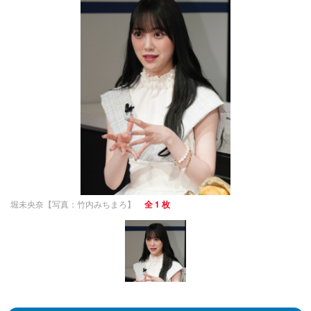
堀未央奈【写真：竹内みちまろ】
全 1 枚