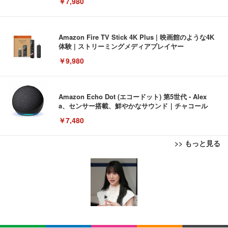
￥7,980
Amazon Fire TV Stick 4K Plus | 映画館のような4K
体験 | ストリーミングメディアプレイヤー
￥9,980
Amazon Echo Dot (エコードット) 第5世代 - Alex
a、センサー搭載、鮮やかなサウンド｜チャコール
￥7,480
>> もっと見る
[EdoErgo] オフィスチェア 椅子 テレワーク 疲れな
EIZO ビジネス向けプレミアムモニター | FlexScan
Amazonベーシック ペットシーツ 薄型 レギュラー 1
い 跳ね上げ式アームレスト コンパクト 約105度ロッ
EV3240X-WT | 31.5型4K UHD・USB Type-C・ホワ
回使い捨て 無香料 ホワイト 300枚
キング pc 事務椅子 360度回転 座面昇降 強化ナイロ
イト
ン樹脂ベース 通気性メッシュ 在宅ワーク H-WY01
￥3,373
￥5,699
￥105,595
(黒網+黒枠+黒足)
EIZO ビジネス向けプレミアムモニター | FlexScan
SIHOO B100 オフィスチェア／デスクチェア メッシ
Amazonベーシック ペットシーツ 厚型 ワイド 42枚