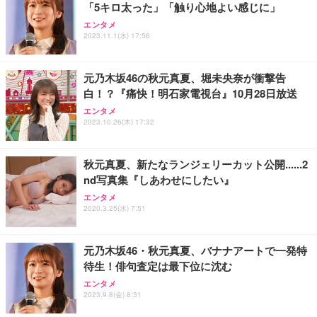
「5キロ太った」「触り心地よい感じに」
エンタメ
2023.11.1(水) 17:56
元乃木坂46の秋元真夏、堀未央奈が衝撃告
白！？『痛快！明石家電視台』10月28日放送
エンタメ
2023.10.26(木) 17:32
秋元真夏、新たなランジェリーカット公開......2
nd写真集『しあわせにしたい』
エンタメ
2020.3.25(水) 7:51
元乃木坂46・秋元真夏、バナナアートで一発特
待生！俳句査定は最下位に沈む
エンタメ
2023.9.8(金) 8:31