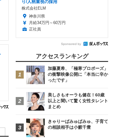
り/人柄重視の採用
株式会社ELM
神奈川県
月給34万円～60万円
正社員
Sponsored by
し
アクセスランキング
加藤夏希、「極寒プロポーズ」
の衝撃映像公開に「本当に辛か
ったです」
美しさもオーラも健在！60歳
以上と聞いて驚く女性タレント
まとめ
きゃりーぱみゅぱみゅ、子育て
の相談相手は小籔千豊