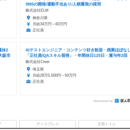
SNSの開発/通勤手当あり/人柄重視の採用
株式会社ELM
神奈川県
月給34万円～60万円
正社員
週休2
AIテストエンジニア・コンテンツ好き歓迎・残業ほぼな
大阪市
「正社員/QAスキル習得」・年間休日125日・賞与年2回
株式会社Creer
埼玉県
月給28万5,500円～50万円
正社員
Sponsored by
ア
ディスプレイ
犬用トイレ