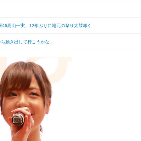
46高山一実、12年ぶりに地元の祭り太鼓叩く
から動き出して行こうかな」