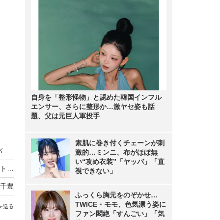
自身を「整形怪物」と認めた韓国インフル
エンサー、さらに整形か…激ヤセ姿も話
題、父は元巨人軍投手
素肌に巻き付くチェーンが刺
『踊る大捜査線 N.E.W.』趣里、白洲迅ら新メンバー映像公開！“熱血”“葛藤”など謎のキーワードも登場
激的…ミンニ、布がほぼ無
い“攻め衣装”「ヤッバ」「直
高木美帆、国民栄誉賞の受賞に感謝！「包丁セット」の思わぬ反響には「料理人は目指しておりません」
視できない」
千豊
ふっくら胸元をのぞかせ…
TWICE・モモ、色気漂う姿に
を送る
ファン悶絶「すんごい」「気