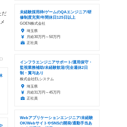
未経験採用枠/ゲームのQAエンジニア/研
ただ
修制度充実/年間休日125日以上
メ
GOEN株式会社
埼玉県
月給30万円～50万円
正社員
《》
インフラエンジニアサポート/運用保守・
監視業務補助/未経験歓迎/完全週休2日
制・賞与あり
休
株式会社ELシステム
埼玉県
月給31万円～45万円
正社員
Webアプリケーションエンジニア/未経験
OK/WebサイトやSNSの開発/通勤手当あ
や