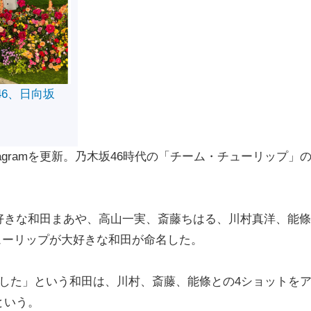
46、日向坂
agramを更新。乃木坂46時代の「チーム・チューリップ」の
きな和田まあや、高山一実、斎藤ちはる、川村真洋、能條
ューリップが大好きな和田が命名した。
した」という和田は、川村、斎藤、能條との4ショットを
という。