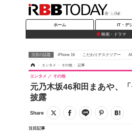
ホーム
IT・デ
映画・ドラマ
注目の話題
iPhone 16
こだわりデスクツアー
A
ホーム
›
エンタメ
›
その他
›
記事
エンタメ
その他
元乃木坂46和田まあや、
披露
注目記事