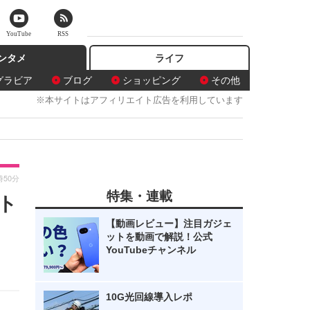
YouTube
RSS
ンタメ
ライフ
グラビア
ブログ
ショッピング
その他
※本サイトはアフィリエイト広告を利用しています
時50分
特集・連載
ト
【動画レビュー】注目ガジェ
ットを動画で解説！公式
YouTubeチャンネル
10G光回線導入レポ