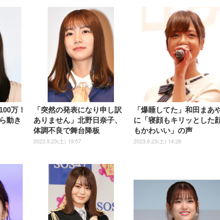
【整備済み品】Dell
【MiniLED/24.5inch/280Hz/
正品】27"ゲーミングモ
ANDWINT オフィスチ
アイリスオーヤマ ペ
Sezlife オフィスチェア デスク
ネオ・ルーライフ ネオ・オム
E2724HS 27インチ 液晶モ
Sezlife オフィスチェア デスク
Smart Basic(スマートベーシ
GRAPHT THE SHOOTER
ー DualSense 充電フッ
ア デスクチェア 肘なし
シーツ 超厚型 お徳用 
チェア 疲れない テレワーク
ツ L 中型犬用 26枚入り 単品
ニター フル
チェア 疲れない テレワーク
ック) 【Amazon.co.jp限定】
Gaming Monitor 24” Essential
き（CFI-ZDM1J）
ッシュ 通気性 ランバ
ュラー 200枚入
チェア 強化バックレスト 30
HD（1920×1080）VA 非光
チェア 強化バックレスト 30度
Smart Basic アイリスオーヤマ
ーミングモニター QD 24.5イ
ポート付き 腰サポート
【Amazon.co.jp限定】
￥1,800
￥15,800
￥34,980
9,979
度ロッキング機能 人間工学 椅
沢 HDMI/DisplayPort/VGA
ロッキング機能 人間工学 椅子
ペットシーツ 超厚型 お徳用
￥4,139
￥3,731
1ms FHD 量子ドット 残像低減
ス圧無段階昇降 360度
￥7,680
￥7,680
￥3,670
子 腰サポート 90度跳ね上げ
スピーカー内蔵 高さ調整 ス
腰サポート 90度跳ね上げ式ア
ワイド 100枚入 (x 1) (ケース
年保証 | 輝点保証 | 日本メーカ
転 キャスター付き コ
式アームレスト 3Dヘッドレス
イベル VESA対応
ームレスト 3Dヘッドレスト
販売)
クト 幅52×奥行58.5×
ト ハンガー付き 高反発クッシ
ComfortView ビジネス向け
ハンガー付き 高反発クッショ
84～96cm テレワーク
ョン PCチェア 通気性メッシ
ン PCチェア 通気性メッシュ
宅勤務 ブラック
ュ ゲーミング/勉強/事務用 お
ゲーミング/勉強/事務用 おし
しゃれ パソコンチェア (ブラ
ゃれ パソコンチェア (ホワイ
ック)
ト)
00万！
「突然の発表になり申し訳
「爆睡してた」和田まあ
ら動き
ありません」北野日奈子、
に「寝顔もキリッとした
体調不良で舞台降板
もかわいい」の声
2023.9.23(土) 19:57
2023.9.23(土) 14:28