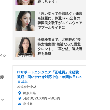
絶しちゃう」
「思い切って全部脱ぐ」発言
も話題に、体重37kg公言の
韓国美女歌手がスイムウェア
でプールサイドに
全裸検査まで…北朝鮮の“接
待女性集団”候補だった脱北
タレント、「喜び組」選抜過
程を暴露
4シ
ITサポートエンジニア「正社員」未経験
歓迎・問い合わせ対応中心・年間休日125
愛
日以上
株式会社小林
神奈川県
月給30万3,000円～50万円
アッ
正社員