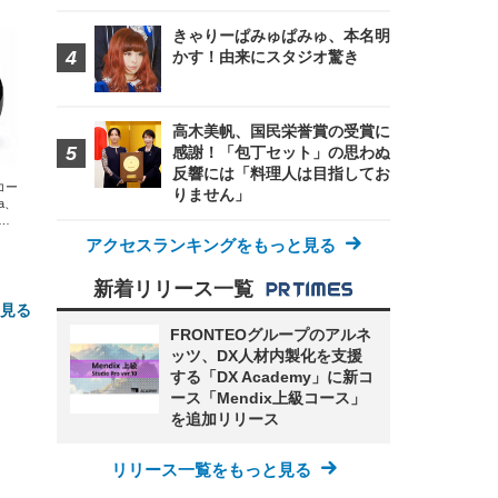
きゃりーぱみゅぱみゅ、本名明
かす！由来にスタジオ驚き
高木美帆、国民栄誉賞の受賞に
感謝！「包丁セット」の思わぬ
反響には「料理人は目指してお
エコー
りません」
xa、
な
アクセスランキングをもっと見る
新着リリース一覧
と見る
FRONTEOグループのアルネ
ッツ、DX人材内製化を支援
する「DX Academy」に新コ
ース「Mendix上級コース」
を追加リリース
リリース一覧をもっと見る