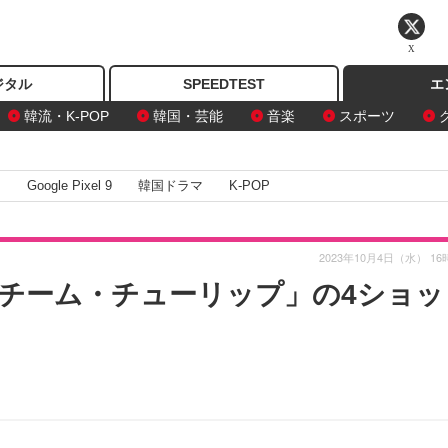
X
ジタル
SPEEDTEST
エ
韓流・K-POP
韓国・芸能
音楽
スポーツ
I
Google Pixel 9
韓国ドラマ
K-POP
2023年10月4日（水） 16
「チーム・チューリップ」の4ショッ