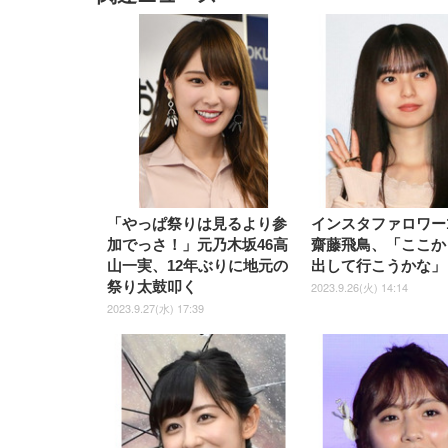
EIZO ビジネス向けプレミア
EIZO ビジネス向けプレミア
【純
[EdoErgo] オフィスチェア 椅
Amazonベーシック ペットシ
SIHOO B100 オフィスチェア
Amazonベーシック ペットシ
ムモニター | FlexScan
ムモニター | FlexScan
ニタ
子 テレワーク 疲れない 跳ね
ーツ 薄型 レギュラー 1回使い
／デスクチェア メッシュチェ
ーツ 厚型 ワイド 42枚x2袋(84
EV3240X-WT | 31.5型4K
EV2740X-WT | 27.0型4K
ク付
上げ式アームレスト コンパク
捨て 無香料 ホワイト 300枚
ア 人間工学 疲れない ブラッ
枚) ホワイト(吸収面:ライトブ
UHD・USB Type-C・ホワイ
UHD・USB Type-C・ホワイ
ト 約105度ロッキング pc 事務
￥105,595
￥109,572
ク
ルー)
￥4
ト
ト
￥5,699
￥3,373
￥27,999
￥3,234
椅子 360度回転 座面昇降 強化
ナイロン樹脂ベース 通気性メ
ッシュ 在宅ワーク H-
WY01(黒網+黒枠+黒足)
「やっぱ祭りは見るより参
インスタファロワー1
加でっさ！」元乃木坂46高
齋藤飛鳥、「ここか
山一実、12年ぶりに地元の
出して行こうかな」
祭り太鼓叩く
2023.9.26(火) 14:14
2023.9.27(水) 17:39