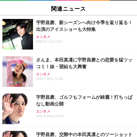
SIHOO B100 オフィスチェア／デスクチェア メッシ
Amazonベーシック ペットシーツ 厚型 ワイド 42枚
EV2740X-WT | 27.0型4K UHD・USB Type-C・ホワ
ュチェア 人間工学 疲れない ブラック
x2袋(84枚) ホワイト(吸収面:ライトブルー)
関連ニュース
イト
￥27,999
￥3,234
￥109,572
宇野昌磨、新シーズンへ向け今季を返り返る！
出演のアイスショーも大特集
Sezlife オフィスチェア デスクチェア 疲れない テレ
【純正品】27"ゲーミングモニター DualSense 充電
ネオ・ルーライフ ネオ・オムツ L 中型犬用 26枚入
エンタメ
ワーク チェア 強化バックレスト 30度ロッキング機
2023.8.1(火) 12:21
フック付き（CFI-ZDM1J）
り 単品
能 人間工学 椅子 腰サポート 90度跳ね上げ式アーム
レスト 3Dヘッドレスト ハンガー付き 高反発クッシ
￥49,979
￥1,800
￥7,680
ョン PCチェア 通気性メッシュ ゲーミング/勉強/事
さんま、本田真凜に宇野昌磨との恋愛を猛ツッ
務用 おしゃれ パソコンチェア (ブラック)
コミ！妹・望結も大興奮
Sezlife オフィスチェア デスクチェア 疲れない テレ
【整備済み品】Dell E2724HS 27インチ 液晶モニタ
Smart Basic(スマートベーシック) 【Amazon.co.jp
エンタメ
ワーク チェア 強化バックレスト 30度ロッキング機
ー フルHD（1920×1080）VA 非光沢 HDMI/DisplayP
限定】 Smart Basic アイリスオーヤマ ペットシーツ
2023.7.8(土) 12:29
能 人間工学 椅子 腰サポート 90度跳ね上げ式アーム
ort/VGA スピーカー内蔵 高さ調整 スイベル VESA対
超厚型 お徳用 ワイド 100枚入 (x 1) (ケース販売)
レスト 3Dヘッドレスト ハンガー付き 高反発クッシ
応 ComfortView ビジネス向け
￥7,680
￥15,800
￥3,670
ョン PCチェア 通気性メッシュ ゲーミング/勉強/事
宇野昌磨、ゴルフもフォームが綺麗！打ちっぱ
務用 おしゃれ パソコンチェア (ホワイト)
なし動画公開
ANDWINT オフィスチェア デスクチェア 肘なし メ
【MiniLED/24.5inch/280Hz/FHD】GRAPHT THE S
アイリスオーヤマ ペットシーツ 超厚型 お徳用 レギ
ッシュ 通気性 ランバーサポート付き 腰サポート ガ
HOOTER Gaming Monitor 24” Essential ゲーミン
エンタメ
ュラー 200枚入【Amazon.co.jp限定】
ス圧無段階昇降 360度回転 キャスター付き コンパク
グモニター QD 24.5インチ 1ms FHD 量子ドット 残
2023.6.24(土) 23:21
ト 幅52×奥行58.5×高さ84～96cm テレワーク 在宅
像低減 (3年保証 | 輝点保証 | 日本メーカー)
￥3,731
￥4,139
￥34,980
勤務 ブラック
宇野昌磨、交際中の本田真凛とのツーショット