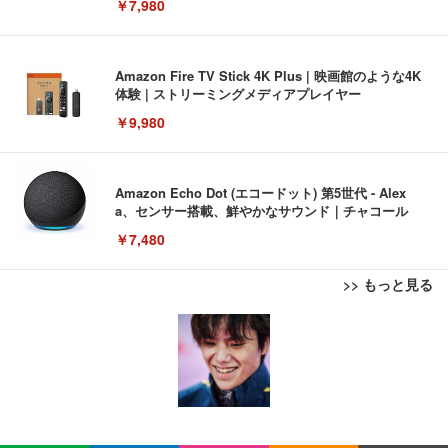
￥7,980
Amazon Fire TV Stick 4K Plus | 映画館のような4K
体験 | ストリーミングメディアプレイヤー
￥9,980
Amazon Echo Dot (エコードット) 第5世代 - Alex
a、センサー搭載、鮮やかなサウンド｜チャコール
￥7,480
>> もっと見る
[EdoErgo] オフィスチェア 椅子 テレワーク 疲れな
EIZO ビジネス向けプレミアムモニター | FlexScan
Amazonベーシック ペットシーツ 薄型 レギュラー 1
い 跳ね上げ式アームレスト コンパクト 約105度ロッ
EV3240X-WT | 31.5型4K UHD・USB Type-C・ホワ
回使い捨て 無香料 ホワイト 300枚
キング pc 事務椅子 360度回転 座面昇降 強化ナイロ
イト
ン樹脂ベース 通気性メッシュ 在宅ワーク H-WY01
￥3,373
￥5,699
￥105,595
(黒網+黒枠+黒足)
EIZO ビジネス向けプレミアムモニター | FlexScan