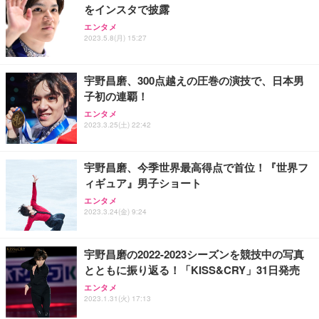
をインスタで披露
エンタメ
2023.5.8(月) 15:27
宇野昌磨、300点越えの圧巻の演技で、日本男
子初の連覇！
エンタメ
2023.3.25(土) 22:42
宇野昌磨、今季世界最高得点で首位！『世界フ
ィギュア』男子ショート
エンタメ
2023.3.24(金) 9:24
宇野昌磨の2022-2023シーズンを競技中の写真
とともに振り返る！「KISS&CRY」31日発売
エンタメ
2023.1.31(火) 17:13