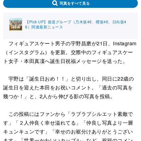
写真をすべて見る
【Pick UP】坂道グループ（乃木坂46、櫻坂46、日向坂4
6）関連最新ニュース
フィギュアスケート男子の宇野昌磨が21日、Instagram
（インスタグラム）を更新。交際中のフィギュアスケー
ト女子・本田真凜へ誕生日祝福メッセージを送った。
宇野は「誕生日おめ！！」と切り出し、同日に22歳の
誕生日を迎えた本田をお祝いコメント。「過去の写真を
幾つか！」と、2人から伸びる影の写真を投稿。
この投稿にはファンから「ラブラブシルエット素敵で
す」「２人仲良く幸せ溢れてる」「仲良し写真より一層
キュンキュンです」「幸せのお裾分けありがとうござい
ます」「世界一かわいいカップル」など、祝福のコメン