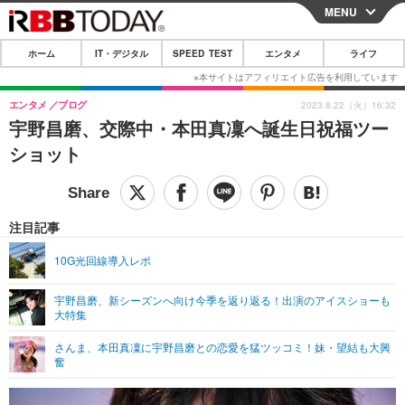
MENU
CLOSE
ホーム
IT・デジタル
SPEED TEST
エンタメ
ライフ
ホーム
IT・デジタル
エンタメ
ブログ
2023.8.22（火）16:32
宇野昌磨、交際中・本田真凜へ誕生日祝福ツー
IT・デジタルTOP
スマートフォン
SPEED TEST
ショット
ネタ
ガジェット・ツール
エンタメ
ショッピング
その他
エンタメTOP
映画・ドラマ
ライフ
注目記事
韓流・K-POP
韓国・芸能
ライフTOP
グルメ
リリース一覧
10G光回線導入レポ
音楽
スポーツ
ペット
ショッピング
プッシュ通知の停止方法
宇野昌磨、新シーズンへ向け今季を返り返る！出演のアイスショーも
大特集
グラビア
ブログ
その他
さんま、本田真凜に宇野昌磨との恋愛を猛ツッコミ！妹・望結も大興
ショッピング
その他
奮