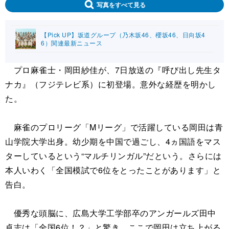
写真をすべて見る
【Pick UP】坂道グループ（乃木坂46、櫻坂46、日向坂4
6）関連最新ニュース
プロ麻雀士・岡田紗佳が、7日放送の『呼び出し先生タ
ナカ』（フジテレビ系）に初登場。意外な経歴を明かし
た。
麻雀のプロリーグ「Mリーグ」で活躍している岡田は青
山学院大学出身。幼少期を中国で過ごし、4ヵ国語をマス
ターしているという“マルチリンガル”だという。さらには
本人いわく「全国模試で6位をとったことがあります」と
告白。
優秀な頭脳に、広島大学工学部卒のアンガールズ田中
卓志は「全国6位！？」と驚き。ここで岡田は立ち上がる