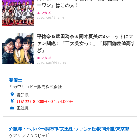
ーワン」はこの人！
エンタメ
2020.7.6(月) 12:44
平祐奈＆武田玲奈＆岡本夏美の3ショットにフ
ァン悶絶！「三大美女っ！」「顔面偏差値高す
ぎ」
エンタメ
2019.4.26(金) 17:48
整備士
ミカワリコピー販売株式会社
愛知県
月給22万8,000円～34万4,000円
正社員
介護職・ヘルパー/調布市/京王線 つつじヶ丘/訪問介護/東京都
ケアリッツつつじヶ丘