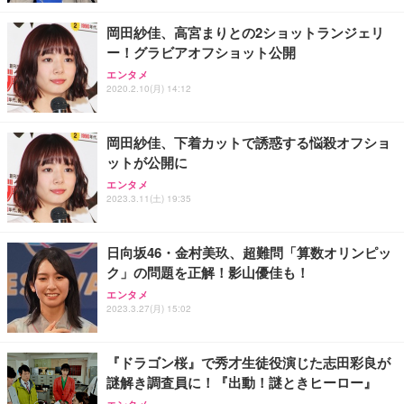
￥4,139
￥34,980
勤務 ブラック
岡田紗佳、高宮まりとの2ショットランジェリ
ー！グラビアオフショット公開
エンタメ
2020.2.10(月) 14:12
岡田紗佳、下着カットで誘惑する悩殺オフショ
ットが公開に
エンタメ
2023.3.11(土) 19:35
日向坂46・金村美玖、超難問「算数オリンピッ
ク」の問題を正解！影山優佳も！
エンタメ
2023.3.27(月) 15:02
『ドラゴン桜』で秀才生徒役演じた志田彩良が
謎解き調査員に！『出動！謎ときヒーロー』