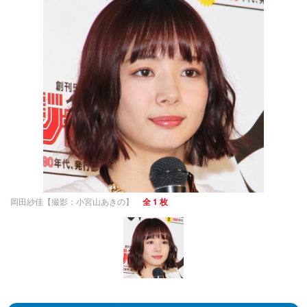
岡田紗佳【撮影：小宮山あきの】
全 1 枚