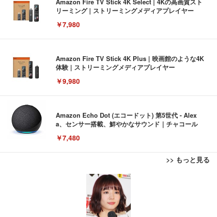
Amazon Fire TV Stick 4K Select | 4Kの高画質スト
リーミング | ストリーミングメディアプレイヤー
￥7,980
Amazon Fire TV Stick 4K Plus | 映画館のような4K
体験 | ストリーミングメディアプレイヤー
￥9,980
Amazon Echo Dot (エコードット) 第5世代 - Alex
a、センサー搭載、鮮やかなサウンド｜チャコール
￥7,480
>> もっと見る
[EdoErgo] オフィスチェア 椅子 テレワーク 疲れな
EIZO ビジネス向けプレミアムモニター | FlexScan
Amazonベーシック ペットシーツ 薄型 レギュラー 1
い 跳ね上げ式アームレスト コンパクト 約105度ロッ
EV3240X-WT | 31.5型4K UHD・USB Type-C・ホワ
回使い捨て 無香料 ホワイト 300枚
キング pc 事務椅子 360度回転 座面昇降 強化ナイロ
イト
ン樹脂ベース 通気性メッシュ 在宅ワーク H-WY01
￥3,373
￥5,699
￥105,595
(黒網+黒枠+黒足)