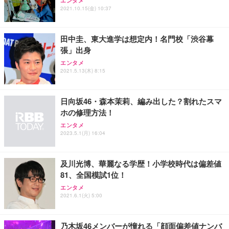
エンタメ
2021.10.15(金) 10:37
田中圭、東大進学は想定内！名門校「渋谷幕
張」出身
エンタメ
2021.5.13(木) 8:15
日向坂46・森本茉莉、編み出した？割れたスマ
ホの修理方法！
エンタメ
2023.5.1(月) 16:04
及川光博、華麗なる学歴！小学校時代は偏差値
81、全国模試1位！
エンタメ
2021.6.1(火) 5:00
乃木坂46メンバーが憧れる「顔面偏差値ナンバ