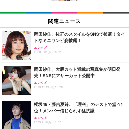
EIZO ビジネス向けプレミアムモニター | FlexScan
SIHOO B100 オフィスチェア／デスクチェア メッシ
Amazonベーシック ペットシーツ 厚型 ワイド 42枚
EV2740X-WT | 27.0型4K UHD・USB Type-C・ホワ
ュチェア 人間工学 疲れない ブラック
x2袋(84枚) ホワイト(吸収面:ライトブルー)
関連ニュース
イト
￥27,999
￥3,234
￥109,572
岡田紗佳、抜群のスタイルをSNSで披露！タイ
トなミニワンピ姿披露！
Sezlife オフィスチェア デスクチェア 疲れない テレ
【純正品】27"ゲーミングモニター DualSense 充電
ネオ・ルーライフ ネオ・オムツ L 中型犬用 26枚入
エンタメ
ワーク チェア 強化バックレスト 30度ロッキング機
2020.3.31(火) 18:52
フック付き（CFI-ZDM1J）
り 単品
能 人間工学 椅子 腰サポート 90度跳ね上げ式アーム
レスト 3Dヘッドレスト ハンガー付き 高反発クッシ
￥49,979
￥1,800
￥7,680
ョン PCチェア 通気性メッシュ ゲーミング/勉強/事
岡田紗佳、大胆カット満載の写真集が明日発
務用 おしゃれ パソコンチェア (ブラック)
売！SNSにアザーカット公開中
Sezlife オフィスチェア デスクチェア 疲れない テレ
【整備済み品】Dell E2724HS 27インチ 液晶モニタ
Smart Basic(スマートベーシック) 【Amazon.co.jp
エンタメ
ワーク チェア 強化バックレスト 30度ロッキング機
ー フルHD（1920×1080）VA 非光沢 HDMI/DisplayP
限定】 Smart Basic アイリスオーヤマ ペットシーツ
2019.12.24(火) 13:20
能 人間工学 椅子 腰サポート 90度跳ね上げ式アーム
ort/VGA スピーカー内蔵 高さ調整 スイベル VESA対
超厚型 お徳用 ワイド 100枚入 (x 1) (ケース販売)
レスト 3Dヘッドレスト ハンガー付き 高反発クッシ
応 ComfortView ビジネス向け
￥7,680
￥15,800
￥3,670
ョン PCチェア 通気性メッシュ ゲーミング/勉強/事
櫻坂46・藤吉夏鈴、「理科」のテストで堂々1
務用 おしゃれ パソコンチェア (ホワイト)
位！メンバー信じられず猛抗議
ANDWINT オフィスチェア デスクチェア 肘なし メ
【MiniLED/24.5inch/280Hz/FHD】GRAPHT THE S
アイリスオーヤマ ペットシーツ 超厚型 お徳用 レギ
ッシュ 通気性 ランバーサポート付き 腰サポート ガ
HOOTER Gaming Monitor 24” Essential ゲーミン
エンタメ
ュラー 200枚入【Amazon.co.jp限定】
ス圧無段階昇降 360度回転 キャスター付き コンパク
グモニター QD 24.5インチ 1ms FHD 量子ドット 残
2023.7.10(月) 11:52
ト 幅52×奥行58.5×高さ84～96cm テレワーク 在宅
像低減 (3年保証 | 輝点保証 | 日本メーカー)
￥3,731