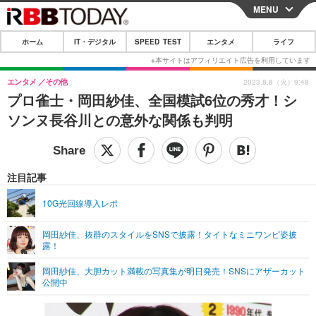
MENU
CLOSE
ホーム
IT・デジタル
SPEED TEST
エンタメ
ライフ
ホーム
IT・デジタル
エンタメ
その他
2023.8.8（火）9:48
プロ雀士・岡田紗佳、全国模試6位の秀才！シ
IT・デジタルTOP
スマートフォン
SPEED TEST
ソンヌ長谷川との意外な関係も判明
ネタ
ガジェット・ツール
エンタメ
ショッピング
その他
エンタメTOP
映画・ドラマ
ライフ
注目記事
韓流・K-POP
韓国・芸能
ライフTOP
グルメ
リリース一覧
10G光回線導入レポ
音楽
スポーツ
ペット
ショッピング
プッシュ通知の停止方法
岡田紗佳、抜群のスタイルをSNSで披露！タイトなミニワンピ姿披
露！
グラビア
ブログ
その他
岡田紗佳、大胆カット満載の写真集が明日発売！SNSにアザーカット
ショッピング
その他
公開中