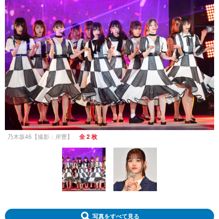
乃木坂46【撮影：岸豊】
全 2 枚
写真をすべて見る