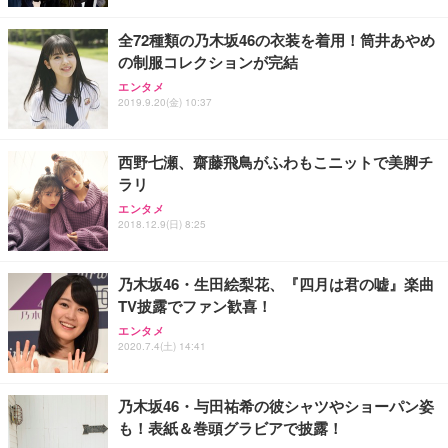
レスト 3Dヘッドレスト ハンガー付き 高反発クッシ
応 ComfortView ビジネス向け
￥7,680
￥15,800
￥3,670
ョン PCチェア 通気性メッシュ ゲーミング/勉強/事
全72種類の乃木坂46の衣装を着用！筒井あやめ
務用 おしゃれ パソコンチェア (ホワイト)
の制服コレクションが完結
ANDWINT オフィスチェア デスクチェア 肘なし メ
【MiniLED/24.5inch/280Hz/FHD】GRAPHT THE S
アイリスオーヤマ ペットシーツ 超厚型 お徳用 レギ
ッシュ 通気性 ランバーサポート付き 腰サポート ガ
HOOTER Gaming Monitor 24” Essential ゲーミン
エンタメ
ュラー 200枚入【Amazon.co.jp限定】
ス圧無段階昇降 360度回転 キャスター付き コンパク
グモニター QD 24.5インチ 1ms FHD 量子ドット 残
2019.9.20(金) 10:37
ト 幅52×奥行58.5×高さ84～96cm テレワーク 在宅
像低減 (3年保証 | 輝点保証 | 日本メーカー)
￥3,731
￥4,139
￥34,980
勤務 ブラック
西野七瀬、齋藤飛鳥がふわもこニットで美脚チ
ラリ
エンタメ
2018.12.9(日) 8:25
乃木坂46・生田絵梨花、『四月は君の嘘』楽曲
TV披露でファン歓喜！
エンタメ
2020.7.4(土) 14:41
乃木坂46・与田祐希の彼シャツやショーパン姿
も！表紙＆巻頭グラビアで披露！