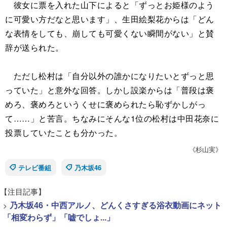
彼女に票を入れた山下によると「ずっとお姫様のよう
に可愛い方だなと思います」、生田絵梨花からは「どん
な表情をしても、崩しても可愛くない瞬間がない」と賛
辞が送られた。
ただし松村は「自分以外の誰かになりたいとずっと思
っていた」と意外な回答。しかし設楽からは「普段は褒
めろ、褒めろというくせに褒められたら恥ずかしがっ
て……」と苦言。ちなみにそんな1位の松村は中田花奈に
投票していたことも分かった。
《杉山実》
テレビ番組
乃木坂46
【注目記事】
>
乃木坂46・中西アルノ、どんくさすぎる浴衣動画にネット
「相変わらず」「嘘でしょ...」