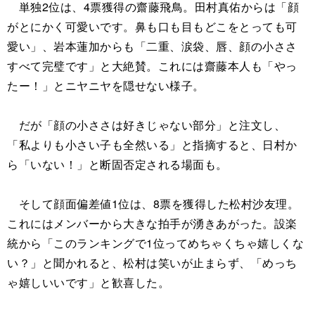
単独2位は、4票獲得の齋藤飛鳥。田村真佑からは「顔
がとにかく可愛いです。鼻も口も目もどこをとっても可
愛い」、岩本蓮加からも「二重、涙袋、唇、顔の小ささ
すべて完璧です」と大絶賛。これには齋藤本人も「やっ
たー！」とニヤニヤを隠せない様子。
だが「顔の小ささは好きじゃない部分」と注文し、
「私よりも小さい子も全然いる」と指摘すると、日村か
ら「いない！」と断固否定される場面も。
そして顔面偏差値1位は、8票を獲得した松村沙友理。
これにはメンバーから大きな拍手が湧きあがった。設楽
統から「このランキングで1位ってめちゃくちゃ嬉しくな
い？」と聞かれると、松村は笑いが止まらず、「めっち
ゃ嬉しいいです」と歓喜した。