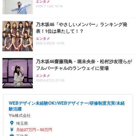
エンタメ
2020.7.1(水) 12:16
乃木坂46「やさしいメンバー」ランキング発
表！1位は果たして！？
エンタメ
2020.6.29(月) 14:53
乃木坂46齋藤飛鳥・堀未央奈・松村沙友理らが
フルバーチャルのランウェイに登場
エンタメ
2020.6.27(土) 21:03
WEBデザイン未経験OK!/WEBデザイナー/研修制度充実/未経
験活躍
Yts株式会社
埼玉県
月給27万円～50万円
正社員