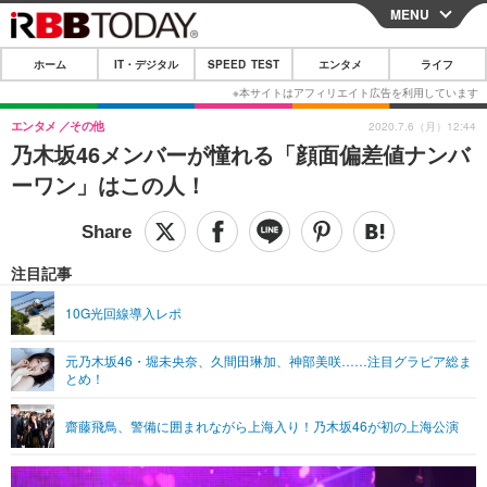
MENU
CLOSE
ホーム
IT・デジタル
SPEED TEST
エンタメ
ライフ
ホーム
IT・デジタル
エンタメ
その他
2020.7.6（月）12:44
乃木坂46メンバーが憧れる「顔面偏差値ナンバ
IT・デジタルTOP
スマートフォン
SPEED TEST
ーワン」はこの人！
ネタ
ガジェット・ツール
エンタメ
ショッピング
その他
エンタメTOP
映画・ドラマ
ライフ
注目記事
韓流・K-POP
韓国・芸能
ライフTOP
グルメ
リリース一覧
10G光回線導入レポ
音楽
スポーツ
ペット
ショッピング
プッシュ通知の停止方法
元乃木坂46・堀未央奈、久間田琳加、神部美咲……注目グラビア総ま
とめ！
グラビア
ブログ
その他
ショッピング
その他
齋藤飛鳥、警備に囲まれながら上海入り！乃木坂46が初の上海公演