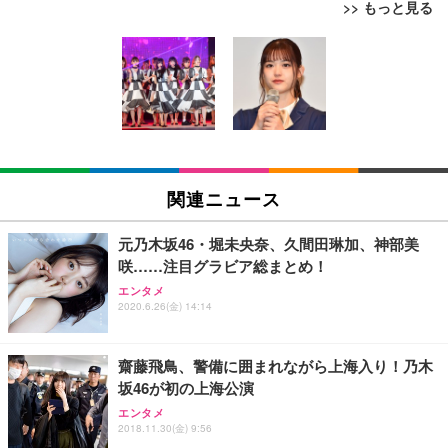
>> もっと見る
[EdoErgo] オフィスチェア 椅子 テレワーク 疲れな
EIZO ビジネス向けプレミアムモニター | FlexScan
Amazonベーシック ペットシーツ 薄型 レギュラー 1
い 跳ね上げ式アームレスト コンパクト 約105度ロッ
EV3240X-WT | 31.5型4K UHD・USB Type-C・ホワ
回使い捨て 無香料 ホワイト 300枚
キング pc 事務椅子 360度回転 座面昇降 強化ナイロ
イト
ン樹脂ベース 通気性メッシュ 在宅ワーク H-WY01
￥3,373
￥5,699
￥105,595
(黒網+黒枠+黒足)
EIZO ビジネス向けプレミアムモニター | FlexScan
SIHOO B100 オフィスチェア／デスクチェア メッシ
Amazonベーシック ペットシーツ 厚型 ワイド 42枚
EV2740X-WT | 27.0型4K UHD・USB Type-C・ホワ
ュチェア 人間工学 疲れない ブラック
x2袋(84枚) ホワイト(吸収面:ライトブルー)
関連ニュース
イト
￥27,999
￥3,234
￥109,572
元乃木坂46・堀未央奈、久間田琳加、神部美
咲……注目グラビア総まとめ！
Sezlife オフィスチェア デスクチェア 疲れない テレ
【純正品】27"ゲーミングモニター DualSense 充電
ネオ・ルーライフ ネオ・オムツ L 中型犬用 26枚入
エンタメ
ワーク チェア 強化バックレスト 30度ロッキング機
2020.6.26(金) 14:14
フック付き（CFI-ZDM1J）
り 単品
能 人間工学 椅子 腰サポート 90度跳ね上げ式アーム
レスト 3Dヘッドレスト ハンガー付き 高反発クッシ
￥49,979
￥1,800
￥7,680
ョン PCチェア 通気性メッシュ ゲーミング/勉強/事
齋藤飛鳥、警備に囲まれながら上海入り！乃木
務用 おしゃれ パソコンチェア (ブラック)
坂46が初の上海公演
Sezlife オフィスチェア デスクチェア 疲れない テレ
【整備済み品】Dell E2724HS 27インチ 液晶モニタ
Smart Basic(スマートベーシック) 【Amazon.co.jp
エンタメ
ワーク チェア 強化バックレスト 30度ロッキング機
ー フルHD（1920×1080）VA 非光沢 HDMI/DisplayP
限定】 Smart Basic アイリスオーヤマ ペットシーツ
2018.11.30(金) 9:56
能 人間工学 椅子 腰サポート 90度跳ね上げ式アーム
ort/VGA スピーカー内蔵 高さ調整 スイベル VESA対
超厚型 お徳用 ワイド 100枚入 (x 1) (ケース販売)