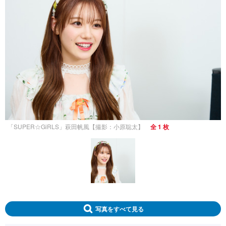
「SUPER☆GiRLS」萩田帆風【撮影：小原聡太】
全 1 枚
写真をすべて見る