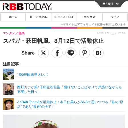
MENU
CLOSE
ホーム
IT・デジタル
SPEED TEST
エンタメ
ライフ
ホーム
IT・デジタル
エンタメ
音楽
2023.8.5（土）17:38
スパガ・萩田帆風、8月12日で活動休止
IT・デジタルTOP
スマートフォン
SPEED TEST
ネタ
ガジェット・ツール
エンタメ
注目記事
ショッピング
その他
エンタメTOP
映画・ドラマ
ライフ
10G光回線導入レポ
韓流・K-POP
韓国・芸能
ライフTOP
グルメ
リリース一覧
西野カナが第1子出産を報告「慣れないことばかりで戸惑いながらも
音楽
スポーツ
ペット
ショッピング
充実した日々」
プッシュ通知の停止方法
グラビア
ブログ
AKB48 Team8が活動休止！本田仁美らがSNSで思いつづる「私の“原
その他
点”であり“青春”の全て」
ショッピング
その他