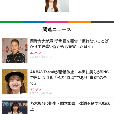
ン樹脂ベース 通気性メッシュ 在宅ワーク H-WY01
￥3,373
￥5,699
￥105,595
(黒網+黒枠+黒足)
EIZO ビジネス向けプレミアムモニター | FlexScan
SIHOO B100 オフィスチェア／デスクチェア メッシ
Amazonベーシック ペットシーツ 厚型 ワイド 42枚
EV2740X-WT | 27.0型4K UHD・USB Type-C・ホワ
ュチェア 人間工学 疲れない ブラック
x2袋(84枚) ホワイト(吸収面:ライトブルー)
関連ニュース
イト
￥27,999
￥3,234
￥109,572
西野カナが第1子出産を報告「慣れないことば
かりで戸惑いながらも充実した日々」
Sezlife オフィスチェア デスクチェア 疲れない テレ
【純正品】27"ゲーミングモニター DualSense 充電
ネオ・ルーライフ ネオ・オムツ L 中型犬用 26枚入
エンタメ
ワーク チェア 強化バックレスト 30度ロッキング機
2023.8.4(金) 17:19
フック付き（CFI-ZDM1J）
り 単品
能 人間工学 椅子 腰サポート 90度跳ね上げ式アーム
レスト 3Dヘッドレスト ハンガー付き 高反発クッシ
￥49,979
￥1,800
￥7,680
ョン PCチェア 通気性メッシュ ゲーミング/勉強/事
AKB48 Team8が活動休止！本田仁美らがSNS
務用 おしゃれ パソコンチェア (ブラック)
で思いつづる「私の“原点”であり“青春”の全
Sezlife オフィスチェア デスクチェア 疲れない テレ
【整備済み品】Dell E2724HS 27インチ 液晶モニタ
Smart Basic(スマートベーシック) 【Amazon.co.jp
て」
ワーク チェア 強化バックレスト 30度ロッキング機
ー フルHD（1920×1080）VA 非光沢 HDMI/DisplayP
限定】 Smart Basic アイリスオーヤマ ペットシーツ
能 人間工学 椅子 腰サポート 90度跳ね上げ式アーム
ort/VGA スピーカー内蔵 高さ調整 スイベル VESA対
超厚型 お徳用 ワイド 100枚入 (x 1) (ケース販売)
エンタメ
2023.5.1(月) 16:01
レスト 3Dヘッドレスト ハンガー付き 高反発クッシ
応 ComfortView ビジネス向け
￥7,680
￥15,800
￥3,670
ョン PCチェア 通気性メッシュ ゲーミング/勉強/事
乃木坂46 5期生・岡本姫奈、体調不良で活動休
務用 おしゃれ パソコンチェア (ホワイト)
止
ANDWINT オフィスチェア デスクチェア 肘なし メ
【MiniLED/24.5inch/280Hz/FHD】GRAPHT THE S
アイリスオーヤマ ペットシーツ 超厚型 お徳用 レギ