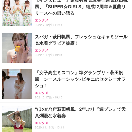
風、「SUPER☆GiRLS」結成12周年＆夏曲リ
リースへの思い語る
エンタメ
2022.7.12(火) 11:11
スパガ・萩田帆風、フレッシュなキャミソール
＆水着グラビア披露！
エンタメ
2022.5.17(火) 19:31
『女子高生ミスコン』準グランプリ・萩田帆
風 シースルーシャツ×ビキニのセクシーオフ
ショ！
エンタメ
2021.5.17(月) 19:16
“ほのぴぴ”萩田帆風、2年ぶり『週プレ』で天
真爛漫な水着姿
エンタメ
2020.11.16(月) 13:11