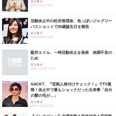
ッシュ 通気性 ランバーサポート付き 腰サポート ガ
HOOTER Gaming Monitor 24” Essential ゲーミン
エンタメ
ュラー 200枚入【Amazon.co.jp限定】
ス圧無段階昇降 360度回転 キャスター付き コンパク
グモニター QD 24.5インチ 1ms FHD 量子ドット 残
2023.4.1(土) 12:27
ト 幅52×奥行58.5×高さ84～96cm テレワーク 在宅
像低減 (3年保証 | 輝点保証 | 日本メーカー)
￥3,731
￥4,139
￥34,980
勤務 ブラック
活動休止中の松井珠理奈、色っぽいジャグジー
バスショットで26歳誕生日を報告
エンタメ
2023.3.8(水) 15:08
藍井エイル、一時活動休止を発表 体調不良の
ため
エンタメ
2023.1.19(木) 15:03
GACKT、『芸能人格付けチェック！』でTV復
帰！休止中で最もショックだった出来事「自分
の髪の毛が…」
エンタメ
2023.1.1(日) 22:38
【インタビュー】金澤有希＆坂林佳奈＆萩田帆