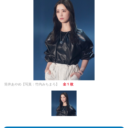
筒井あやめ【写真：竹内みちまろ】
全 1 枚