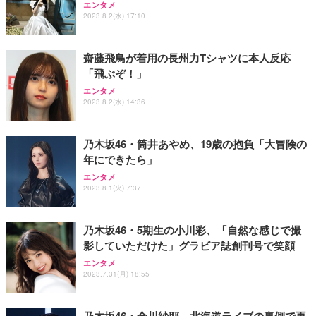
エンタメ
ワーク チェア 強化バックレスト 30度ロッキング機
ー フルHD（1920×1080）VA 非光沢 HDMI/DisplayP
限定】 Smart Basic アイリスオーヤマ ペットシーツ
2023.8.2(水) 17:10
能 人間工学 椅子 腰サポート 90度跳ね上げ式アーム
ort/VGA スピーカー内蔵 高さ調整 スイベル VESA対
超厚型 お徳用 ワイド 100枚入 (x 1) (ケース販売)
レスト 3Dヘッドレスト ハンガー付き 高反発クッシ
応 ComfortView ビジネス向け
￥7,680
￥15,800
￥3,670
ョン PCチェア 通気性メッシュ ゲーミング/勉強/事
齋藤飛鳥が着用の長州力Tシャツに本人反応
務用 おしゃれ パソコンチェア (ホワイト)
「飛ぶぞ！」
ANDWINT オフィスチェア デスクチェア 肘なし メ
【MiniLED/24.5inch/280Hz/FHD】GRAPHT THE S
アイリスオーヤマ ペットシーツ 超厚型 お徳用 レギ
ッシュ 通気性 ランバーサポート付き 腰サポート ガ
HOOTER Gaming Monitor 24” Essential ゲーミン
エンタメ
ュラー 200枚入【Amazon.co.jp限定】
ス圧無段階昇降 360度回転 キャスター付き コンパク
グモニター QD 24.5インチ 1ms FHD 量子ドット 残
2023.8.2(水) 14:36
ト 幅52×奥行58.5×高さ84～96cm テレワーク 在宅
像低減 (3年保証 | 輝点保証 | 日本メーカー)
￥3,731
￥4,139
￥34,980
勤務 ブラック
乃木坂46・筒井あやめ、19歳の抱負「大冒険の
年にできたら」
エンタメ
2023.8.1(火) 7:37
乃木坂46・5期生の小川彩、「自然な感じで撮
影していただけた」グラビア誌創刊号で笑顔
エンタメ
2023.7.31(月) 18:55