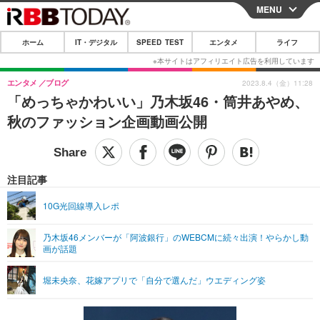
MENU
CLOSE
ホーム
IT・デジタル
SPEED TEST
エンタメ
ライフ
ホーム
IT・デジタル
エンタメ
ブログ
2023.8.4（金）11:28
「めっちゃかわいい」乃木坂46・筒井あやめ、
IT・デジタルTOP
スマートフォン
SPEED TEST
秋のファッション企画動画公開
ネタ
ガジェット・ツール
エンタメ
ショッピング
その他
エンタメTOP
映画・ドラマ
ライフ
注目記事
韓流・K-POP
韓国・芸能
ライフTOP
グルメ
リリース一覧
10G光回線導入レポ
音楽
スポーツ
ペット
ショッピング
プッシュ通知の停止方法
乃木坂46メンバーが「阿波銀行」のWEBCMに続々出演！やらかし動
画が話題
グラビア
ブログ
その他
ショッピング
その他
堀未央奈、花嫁アプリで「自分で選んだ」ウエディング姿