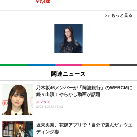
￥7,480
>> もっと見る
[EdoErgo] オフィスチェア 椅子 テレワーク 疲れな
EIZO ビジネス向けプレミアムモニター | FlexScan
Amazonベーシック ペットシーツ 薄型 レギュラー 1
い 跳ね上げ式アームレスト コンパクト 約105度ロッ
EV3240X-WT | 31.5型4K UHD・USB Type-C・ホワ
回使い捨て 無香料 ホワイト 300枚
キング pc 事務椅子 360度回転 座面昇降 強化ナイロ
イト
ン樹脂ベース 通気性メッシュ 在宅ワーク H-WY01
￥3,373
￥5,699
￥105,595
(黒網+黒枠+黒足)
EIZO ビジネス向けプレミアムモニター | FlexScan
SIHOO B100 オフィスチェア／デスクチェア メッシ
Amazonベーシック ペットシーツ 厚型 ワイド 42枚
EV2740X-WT | 27.0型4K UHD・USB Type-C・ホワ
ュチェア 人間工学 疲れない ブラック
x2袋(84枚) ホワイト(吸収面:ライトブルー)
関連ニュース
イト
￥27,999
￥3,234
￥109,572
乃木坂46メンバーが「阿波銀行」のWEBCMに
続々出演！やらかし動画が話題
Sezlife オフィスチェア デスクチェア 疲れない テレ
【純正品】27"ゲーミングモニター DualSense 充電
ネオ・ルーライフ ネオ・オムツ L 中型犬用 26枚入
エンタメ
ワーク チェア 強化バックレスト 30度ロッキング機
フック付き（CFI-ZDM1J）
り 単品
2023.8.3(木) 15:02
能 人間工学 椅子 腰サポート 90度跳ね上げ式アーム
レスト 3Dヘッドレスト ハンガー付き 高反発クッシ
￥49,979
￥1,800
￥7,680
ョン PCチェア 通気性メッシュ ゲーミング/勉強/事
堀未央奈、花嫁アプリで「自分で選んだ」ウエ
務用 おしゃれ パソコンチェア (ブラック)
ディング姿
Sezlife オフィスチェア デスクチェア 疲れない テレ
【整備済み品】Dell E2724HS 27インチ 液晶モニタ
Smart Basic(スマートベーシック) 【Amazon.co.jp