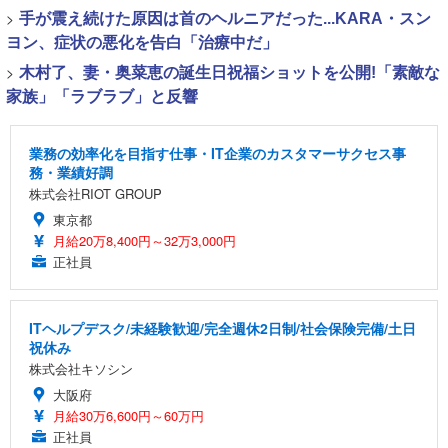
>
手が震え続けた原因は首のヘルニアだった...KARA・スン
ヨン、症状の悪化を告白「治療中だ」
>
木村了、妻・奥菜恵の誕生日祝福ショットを公開!「素敵な
家族」「ラブラブ」と反響
業務の効率化を目指す仕事・IT企業のカスタマーサクセス事
務・業績好調
株式会社RIOT GROUP
東京都
月給20万8,400円～32万3,000円
正社員
ITヘルプデスク/未経験歓迎/完全週休2日制/社会保険完備/土日
祝休み
株式会社キソシン
大阪府
月給30万6,600円～60万円
正社員