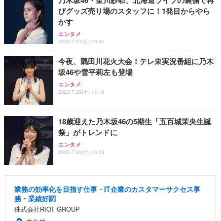
乃木坂46・金川紗耶、北海道ライブの裏側で再
びグッズ売り場のスタッフに！1発目からやら
かす
エンタメ
2023.7.31(月) 10:41
今夜、隅田川花火大会！テレ東実況番組に乃木
坂46や雪平莉左も登場
エンタメ
2023.7.29(土) 14:19
18歳迎えた乃木坂46の5期生「五百城茉央生誕
祭」がトレンドに
エンタメ
2023.7.29(土) 10:38
業務の効率化を目指す仕事・IT企業のカスタマーサクセス事
務・業績好調
株式会社RIOT GROUP