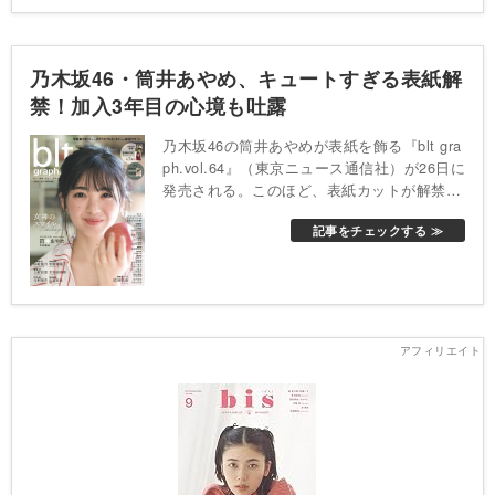
レクション」。乃木坂46の全シングル衣装の
制服を着用し、撮影した画像を多角的に楽し
めるというものだ。特設サイトオープンにあ
乃木坂46・筒井あやめ、キュートすぎる表紙解
わせて、まずはデビューシングル「ぐるぐる
カーテン」（2012年2月発売）から5thシング
禁！加入3年目の心境も吐露
ル「君の名は希望」（2013年3月発売）まで
の5作品の制服着用写真が公開されている。
乃木坂46の筒井あやめが表紙を飾る『blt gra
ph.vol.64』（東京ニュース通信社）が26日に
発売される。このほど、表紙カットが解禁と
なった。筒井が同誌の表紙を飾るのは今回が
記事をチェックする ≫
初。リンゴを手にはにかんだ笑顔がキュート
な表紙に仕上がった。他にも誌面では白いワ
ンピース、真紅のシャツ＆スカート、ブルー
のニット、タンクトップ＆短パンなど様々な
衣装に身を包んだ姿を披露。元気いっぱいな
姿や、和室でしっとりと花を生ける姿など、
等身大の16歳の様子から、大人っぽいシーン
まで、筒井の魅力が詰まった内容となってい
る。また、グループ加入3年目を迎え、今の
心境や今後の目標についても語っている。