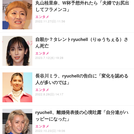
丸山桂里奈、W杯予想外れたら「夫婦でお尻出
してフラメンコ」
エンタメ
2022.11.27(日) 11:56
自殺か？タレントryuchell（りゅうちぇる）さ
ん死亡
エンタメ
2023.7.12(水) 19:28
長谷川ミラ、ryuchellの告白に「変化を認める
人が多いのでは」
エンタメ
2022.8.28(日) 14:17
ryuchell、離婚発表後の心境吐露「自分達がハ
ッピーになった」
エンタメ
2022.10.23(日) 19:06