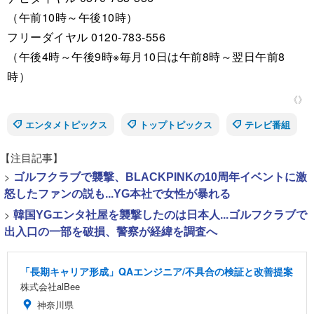
（午前10時～午後10時）
フリーダイヤル 0120-783-556
（午後4時～午後9時※毎月10日は午前8時～翌日午前8
時）
《》
エンタメトピックス
トップトピックス
テレビ番組
【注目記事】
>
ゴルフクラブで襲撃、BLACKPINKの10周年イベントに激
怒したファンの説も...YG本社で女性が暴れる
>
韓国YGエンタ社屋を襲撃したのは日本人...ゴルフクラブで
出入口の一部を破損、警察が経緯を調査へ
「長期キャリア形成」QAエンジニア/不具合の検証と改善提案
株式会社alBee
神奈川県