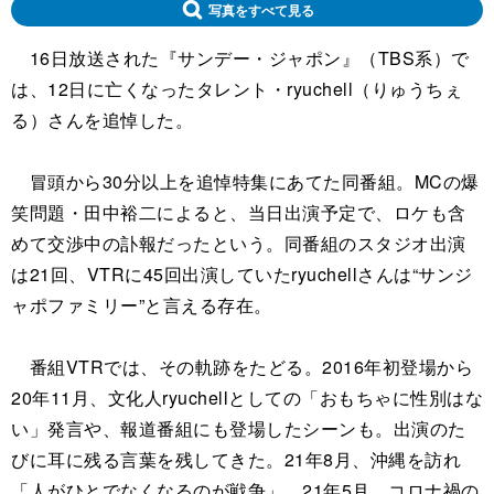
写真をすべて見る
16日放送された『サンデー・ジャポン』（TBS系）で
は、12日に亡くなったタレント・ryuchell（りゅうちぇ
る）さんを追悼した。
冒頭から30分以上を追悼特集にあてた同番組。MCの爆
笑問題・田中裕二によると、当日出演予定で、ロケも含
めて交渉中の訃報だったという。同番組のスタジオ出演
は21回、VTRに45回出演していたryuchellさんは“サンジ
ャポファミリー”と言える存在。
番組VTRでは、その軌跡をたどる。2016年初登場から
20年11月、文化人ryuchellとしての「おもちゃに性別はな
い」発言や、報道番組にも登場したシーンも。出演のた
びに耳に残る言葉を残してきた。21年8月、沖縄を訪れ
「人がひとでなくなるのが戦争」。21年5月、コロナ禍の