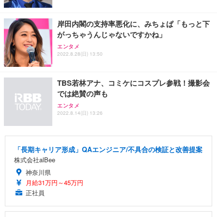
岸田内閣の支持率悪化に、みちょぱ「もっと下
がっちゃうんじゃないですかね」
エンタメ
2022.8.28(日) 13:50
TBS若林アナ、コミケにコスプレ参戦！撮影会
では絶賛の声も
エンタメ
2022.8.14(日) 13:26
「長期キャリア形成」QAエンジニア/不具合の検証と改善提案
株式会社alBee
神奈川県
月給31万円～45万円
正社員