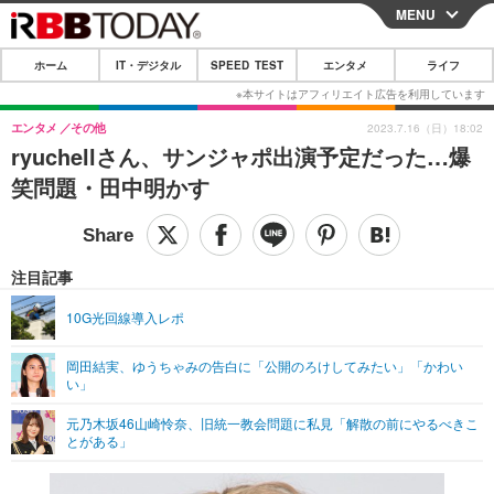
MENU
CLOSE
ホーム
IT・デジタル
SPEED TEST
エンタメ
ライフ
ホーム
IT・デジタル
エンタメ
その他
2023.7.16（日）18:02
ryuchellさん、サンジャポ出演予定だった…爆
IT・デジタルTOP
スマートフォン
SPEED TEST
笑問題・田中明かす
ネタ
ガジェット・ツール
エンタメ
ショッピング
その他
エンタメTOP
映画・ドラマ
ライフ
注目記事
韓流・K-POP
韓国・芸能
ライフTOP
グルメ
リリース一覧
10G光回線導入レポ
音楽
スポーツ
ペット
ショッピング
プッシュ通知の停止方法
岡田結実、ゆうちゃみの告白に「公開のろけしてみたい」「かわい
い」
グラビア
ブログ
その他
元乃木坂46山崎怜奈、旧統一教会問題に私見「解散の前にやるべきこ
ショッピング
その他
とがある」