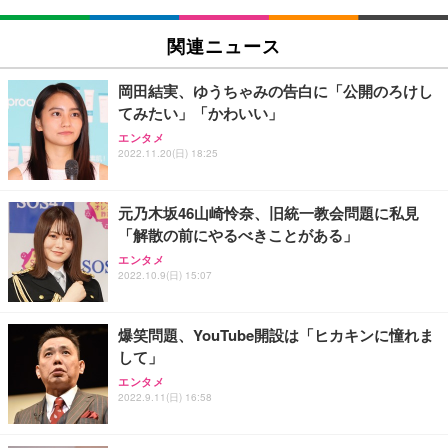
EIZO ビジネス向けプレミアムモニター | FlexScan
SIHOO B100 オフィスチェア／デスクチェア メッシ
Amazonベーシック ペットシーツ 厚型 ワイド 42枚
EV2740X-WT | 27.0型4K UHD・USB Type-C・ホワ
ュチェア 人間工学 疲れない ブラック
x2袋(84枚) ホワイト(吸収面:ライトブルー)
関連ニュース
イト
￥27,999
￥3,234
￥109,572
岡田結実、ゆうちゃみの告白に「公開のろけし
てみたい」「かわいい」
Sezlife オフィスチェア デスクチェア 疲れない テレ
【純正品】27"ゲーミングモニター DualSense 充電
ネオ・ルーライフ ネオ・オムツ L 中型犬用 26枚入
エンタメ
ワーク チェア 強化バックレスト 30度ロッキング機
2022.11.20(日) 18:25
フック付き（CFI-ZDM1J）
り 単品
能 人間工学 椅子 腰サポート 90度跳ね上げ式アーム
レスト 3Dヘッドレスト ハンガー付き 高反発クッシ
￥49,979
￥1,800
￥7,680
ョン PCチェア 通気性メッシュ ゲーミング/勉強/事
元乃木坂46山崎怜奈、旧統一教会問題に私見
務用 おしゃれ パソコンチェア (ブラック)
「解散の前にやるべきことがある」
Sezlife オフィスチェア デスクチェア 疲れない テレ
【整備済み品】Dell E2724HS 27インチ 液晶モニタ
Smart Basic(スマートベーシック) 【Amazon.co.jp
エンタメ
ワーク チェア 強化バックレスト 30度ロッキング機
ー フルHD（1920×1080）VA 非光沢 HDMI/DisplayP
限定】 Smart Basic アイリスオーヤマ ペットシーツ
2022.10.9(日) 15:07
能 人間工学 椅子 腰サポート 90度跳ね上げ式アーム
ort/VGA スピーカー内蔵 高さ調整 スイベル VESA対
超厚型 お徳用 ワイド 100枚入 (x 1) (ケース販売)
レスト 3Dヘッドレスト ハンガー付き 高反発クッシ
応 ComfortView ビジネス向け
￥7,680
￥15,800
￥3,670
ョン PCチェア 通気性メッシュ ゲーミング/勉強/事
爆笑問題、YouTube開設は「ヒカキンに憧れま
務用 おしゃれ パソコンチェア (ホワイト)
して」
ANDWINT オフィスチェア デスクチェア 肘なし メ
【MiniLED/24.5inch/280Hz/FHD】GRAPHT THE S
アイリスオーヤマ ペットシーツ 超厚型 お徳用 レギ
ッシュ 通気性 ランバーサポート付き 腰サポート ガ
HOOTER Gaming Monitor 24” Essential ゲーミン
エンタメ
ュラー 200枚入【Amazon.co.jp限定】
ス圧無段階昇降 360度回転 キャスター付き コンパク
グモニター QD 24.5インチ 1ms FHD 量子ドット 残
2022.9.11(日) 16:58
ト 幅52×奥行58.5×高さ84～96cm テレワーク 在宅
像低減 (3年保証 | 輝点保証 | 日本メーカー)
￥3,731
￥4,139
￥34,980
勤務 ブラック