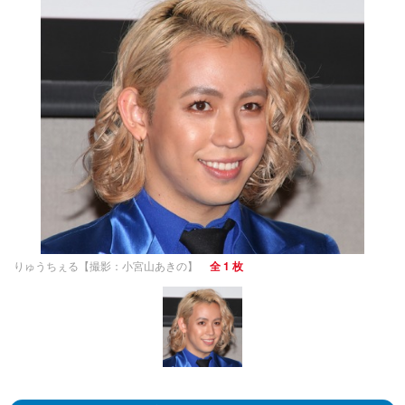
りゅうちぇる【撮影：小宮山あきの】
全 1 枚