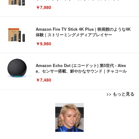
￥7,980
Amazon Fire TV Stick 4K Plus | 映画館のような4K
体験 | ストリーミングメディアプレイヤー
￥9,980
Amazon Echo Dot (エコードット) 第5世代 - Alex
a、センサー搭載、鮮やかなサウンド｜チャコール
￥7,480
>> もっと見る
[EdoErgo] オフィスチェア 椅子 テレワーク 疲れな
EIZO ビジネス向けプレミアムモニター | FlexScan
Amazonベーシック ペットシーツ 薄型 レギュラー 1
い 跳ね上げ式アームレスト コンパクト 約105度ロッ
EV3240X-WT | 31.5型4K UHD・USB Type-C・ホワ
回使い捨て 無香料 ホワイト 300枚
キング pc 事務椅子 360度回転 座面昇降 強化ナイロ
イト
ン樹脂ベース 通気性メッシュ 在宅ワーク H-WY01
￥3,373
￥5,699
￥105,595
(黒網+黒枠+黒足)