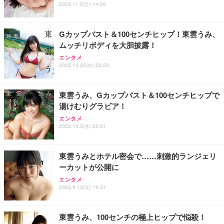
2022.11.5(土) 14:59
Gカップバスト＆100センチヒップ！東雲うみ、
ムッチリボディを大胆披露！
エンタメ
2022.10.25(火) 20:29
東雲うみ、Gカップバスト＆100センチヒップで
湯けむりグラビア！
エンタメ
2022.10.5(水) 23:31
東雲うみとホテル密会で……刺激的ランジェリ
ーカットが公開に
エンタメ
2022.9.13(火) 19:31
東雲うみ、100センチの極上ヒップで悩殺！