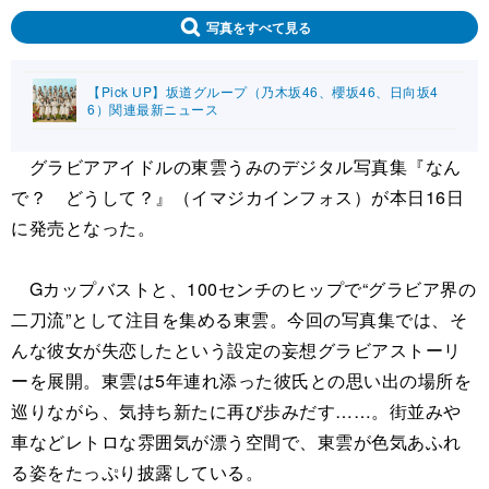
写真をすべて見る
【Pick UP】坂道グループ（乃木坂46、櫻坂46、日向坂4
6）関連最新ニュース
グラビアアイドルの東雲うみのデジタル写真集『なん
で？ どうして？』（イマジカインフォス）が本日16日
に発売となった。
Gカップバストと、100センチのヒップで“グラビア界の
二刀流”として注目を集める東雲。今回の写真集では、そ
んな彼女が失恋したという設定の妄想グラビアストーリ
ーを展開。東雲は5年連れ添った彼氏との思い出の場所を
巡りながら、気持ち新たに再び歩みだす……。街並みや
車などレトロな雰囲気が漂う空間で、東雲が色気あふれ
る姿をたっぷり披露している。