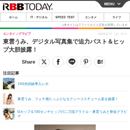
MENU
CLOSE
ホーム
IT・デジタル
SPEED TEST
エンタメ
ライフ
ホーム
IT・デジタル
エンタメ
グラビア
2023.6.17（土）9:11
東雲うみ、デジタル写真集で迫力バスト＆ヒッ
IT・デジタルTOP
スマートフォン
SPEED TEST
プ大胆披露！
ネタ
ガジェット・ツール
エンタメ
ショッピング
その他
エンタメTOP
映画・ドラマ
ライフ
注目記事
韓流・K-POP
韓国・芸能
ライフTOP
グルメ
リリース一覧
10G光回線導入レポ
音楽
スポーツ
ペット
ショッピング
プッシュ通知の停止方法
東雲うみ、フェチ感たっぷりなセクシーコスチューム姿を披露！
グラビア
ブログ
その他
Gカップ＆100センチヒップの二刀流グラドル・東雲うみと密会グラビ
ショッピング
その他
ア