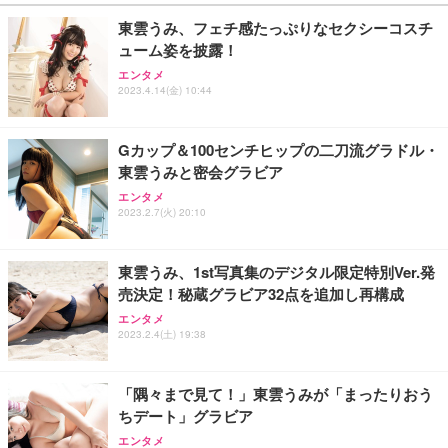
￥27,999
￥3,234
￥109,572
東雲うみ、フェチ感たっぷりなセクシーコスチ
ューム姿を披露！
Sezlife オフィスチェア デスクチェア 疲れない テレ
【純正品】27"ゲーミングモニター DualSense 充電
ネオ・ルーライフ ネオ・オムツ L 中型犬用 26枚入
エンタメ
ワーク チェア 強化バックレスト 30度ロッキング機
2023.4.14(金) 10:44
フック付き（CFI-ZDM1J）
り 単品
能 人間工学 椅子 腰サポート 90度跳ね上げ式アーム
レスト 3Dヘッドレスト ハンガー付き 高反発クッシ
￥49,979
￥1,800
￥7,680
ョン PCチェア 通気性メッシュ ゲーミング/勉強/事
Gカップ＆100センチヒップの二刀流グラドル・
務用 おしゃれ パソコンチェア (ブラック)
東雲うみと密会グラビア
Sezlife オフィスチェア デスクチェア 疲れない テレ
【整備済み品】Dell E2724HS 27インチ 液晶モニタ
Smart Basic(スマートベーシック) 【Amazon.co.jp
エンタメ
ワーク チェア 強化バックレスト 30度ロッキング機
ー フルHD（1920×1080）VA 非光沢 HDMI/DisplayP
限定】 Smart Basic アイリスオーヤマ ペットシーツ
2023.2.7(火) 20:10
能 人間工学 椅子 腰サポート 90度跳ね上げ式アーム
ort/VGA スピーカー内蔵 高さ調整 スイベル VESA対
超厚型 お徳用 ワイド 100枚入 (x 1) (ケース販売)
レスト 3Dヘッドレスト ハンガー付き 高反発クッシ
応 ComfortView ビジネス向け
￥7,680
￥15,800
￥3,670
ョン PCチェア 通気性メッシュ ゲーミング/勉強/事
東雲うみ、1st写真集のデジタル限定特別Ver.発
務用 おしゃれ パソコンチェア (ホワイト)
売決定！秘蔵グラビア32点を追加し再構成
ANDWINT オフィスチェア デスクチェア 肘なし メ
【MiniLED/24.5inch/280Hz/FHD】GRAPHT THE S
アイリスオーヤマ ペットシーツ 超厚型 お徳用 レギ
ッシュ 通気性 ランバーサポート付き 腰サポート ガ
HOOTER Gaming Monitor 24” Essential ゲーミン
エンタメ
ュラー 200枚入【Amazon.co.jp限定】
ス圧無段階昇降 360度回転 キャスター付き コンパク
グモニター QD 24.5インチ 1ms FHD 量子ドット 残
2023.2.4(土) 19:38
ト 幅52×奥行58.5×高さ84～96cm テレワーク 在宅
像低減 (3年保証 | 輝点保証 | 日本メーカー)
￥3,731
￥4,139
￥34,980
勤務 ブラック
「隅々まで見て！」東雲うみが「まったりおう
ちデート」グラビア
エンタメ