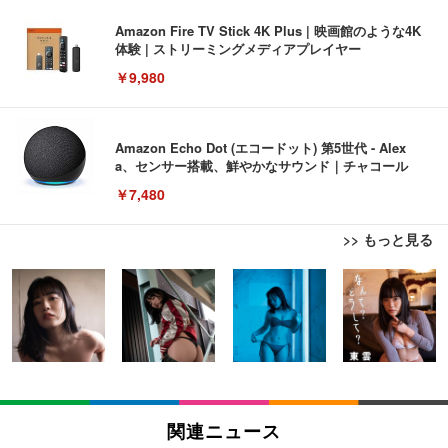
Amazon Fire TV Stick 4K Plus | 映画館のような4K
体験 | ストリーミングメディアプレイヤー
￥9,980
Amazon Echo Dot (エコードット) 第5世代 - Alex
a、センサー搭載、鮮やかなサウンド｜チャコール
￥7,480
>> もっと見る
[EdoErgo] オフィスチェア 椅子 テレワーク 疲れな
EIZO ビジネス向けプレミアムモニター | FlexScan
Amazonベーシック ペットシーツ 薄型 レギュラー 1
い 跳ね上げ式アームレスト コンパクト 約105度ロッ
EV3240X-WT | 31.5型4K UHD・USB Type-C・ホワ
回使い捨て 無香料 ホワイト 300枚
キング pc 事務椅子 360度回転 座面昇降 強化ナイロ
イト
ン樹脂ベース 通気性メッシュ 在宅ワーク H-WY01
￥3,373
￥5,699
￥105,595
(黒網+黒枠+黒足)
EIZO ビジネス向けプレミアムモニター | FlexScan
SIHOO B100 オフィスチェア／デスクチェア メッシ
Amazonベーシック ペットシーツ 厚型 ワイド 42枚
EV2740X-WT | 27.0型4K UHD・USB Type-C・ホワ
ュチェア 人間工学 疲れない ブラック
x2袋(84枚) ホワイト(吸収面:ライトブルー)
関連ニュース
イト