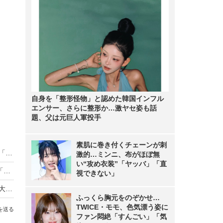
自身を「整形怪物」と認めた韓国インフル
エンサー、さらに整形か…激ヤセ姿も話
題、父は元巨人軍投手
素肌に巻き付くチェーンが刺
Google Pixel 11シリーズ、8月12日から予約開始「Pixel 11 Pro Fold」も公式ティザーで登場
激的…ミンニ、布がほぼ無
い“攻め衣装”「ヤッバ」「直
KDDI、1台のスマホで2つ目の電話番号が使える「セカンドナンバー」提供開始
視できない」
「マネーフォワード光 powered by NURO」、最大2か月間無料体験キャンペーンを8月開始
ふっくら胸元をのぞかせ…
TWICE・モモ、色気漂う姿に
を送る
ファン悶絶「すんごい」「気