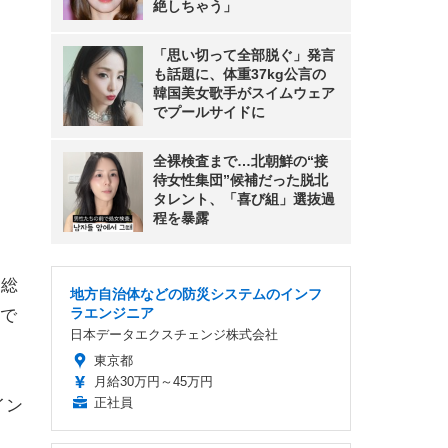
絶しちゃう」
「思い切って全部脱ぐ」発言
も話題に、体重37kg公言の
韓国美女歌手がスイムウェア
でプールサイドに
全裸検査まで…北朝鮮の“接
待女性集団”候補だった脱北
タレント、「喜び組」選抜過
程を暴露
、総
地方自治体などの防災システムのインフ
ラエンジニア
値で
日本データエクスチェンジ株式会社
東京都
月給30万円～45万円
正社員
イン