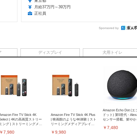
東京都
月給37万円～39万円
正社員
Sponsored by
ア
ディスプレイ
犬用トイレ
Amazon Echo Dot (
Amazon Fire TV Stick 4K
Amazon Fire TV Stick 4K Plus
ドット) 第5世代 - Ale
Select | 4Kの高画質ストリー
| 映画館のような4K体験 | スト
センサー搭載、鮮やか
ミング | ストリーミングメデ
リーミングメディアプレイヤ
サウンド｜チャコール
￥7,480
ィアプレイヤー
ー
￥7,980
￥9,980