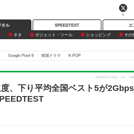
X
ジタル
SPEEDTEST
エ
ン
ネタ
ガジェット・ツール
ショッピング
その
I
Google Pixel 9
韓国ドラマ
K-POP
2023年6月15日（木） 16
速度、下り平均全国ベスト5が2Gbp
EEDTEST