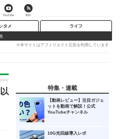
YouTube
RSS
ンタメ
ライフ
他
※本サイトはアフィリエイト広告を利用しています
時09分
特集・連載
s以
【動画レビュー】注目ガジェ
ットを動画で解説！公式
YouTubeチャンネル
10G光回線導入レポ