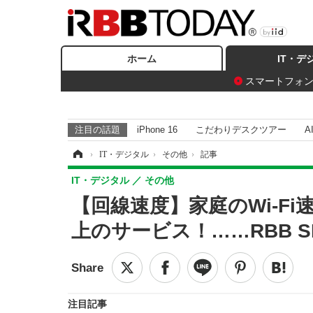
ホーム
IT・デ
スマートフォ
注目の話題
iPhone 16
こだわりデスクツアー
A
ホーム
›
IT・デジタル
›
その他
›
記事
IT・デジタル
その他
【回線速度】家庭のWi-Fi
上のサービス！……RBB SP
注目記事