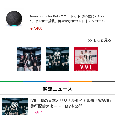
Amazon Echo Dot (エコードット) 第5世代 - Alex
a、センサー搭載、鮮やかなサウンド｜チャコール
￥7,480
>> もっと見る
[EdoErgo] オフィスチェア 椅子 テレワーク 疲れな
EIZO ビジネス向けプレミアムモニター | FlexScan
Amazonベーシック ペットシーツ 薄型 レギュラー 1
い 跳ね上げ式アームレスト コンパクト 約105度ロッ
EV3240X-WT | 31.5型4K UHD・USB Type-C・ホワ
回使い捨て 無香料 ホワイト 300枚
キング pc 事務椅子 360度回転 座面昇降 強化ナイロ
イト
ン樹脂ベース 通気性メッシュ 在宅ワーク H-WY01
￥3,373
￥5,699
￥105,595
(黒網+黒枠+黒足)
EIZO ビジネス向けプレミアムモニター | FlexScan
SIHOO B100 オフィスチェア／デスクチェア メッシ
Amazonベーシック ペットシーツ 厚型 ワイド 42枚
EV2740X-WT | 27.0型4K UHD・USB Type-C・ホワ
ュチェア 人間工学 疲れない ブラック
x2袋(84枚) ホワイト(吸収面:ライトブルー)
関連ニュース
イト
￥27,999
￥3,234
￥109,572
IVE、初の日本オリジナルタイトル曲「WAVE」
先行配信スタート！MVも公開
Sezlife オフィスチェア デスクチェア 疲れない テレ
【純正品】27"ゲーミングモニター DualSense 充電
ネオ・ルーライフ ネオ・オムツ L 中型犬用 26枚入
エンタメ
ワーク チェア 強化バックレスト 30度ロッキング機