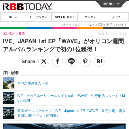
MENU
CLOSE
ホーム
IT・デジタル
SPEED TEST
エンタメ
ライフ
ホーム
IT・デジタル
エンタメ
音楽
2023.6.7（水）10:53
IVE、JAPAN 1st EP『WAVE』がオリコン週間
IT・デジタルTOP
スマートフォン
SPEED TEST
アルバムランキングで初の1位獲得！
ネタ
ガジェット・ツール
エンタメ
ショッピング
その他
エンタメTOP
映画・ドラマ
ライフ
注目記事
韓流・K-POP
韓国・芸能
ライフTOP
グルメ
リリース一覧
10G光回線導入レポ
音楽
スポーツ
ペット
ショッピング
プッシュ通知の停止方法
IVE、初の日本オリジナルタイトル曲「WAVE」先行配信スタート！M
Vも公開
グラビア
ブログ
その他
韓国ガールズグループ・IVE、Japan 1st EP『WAVE』発売決定！購入
ショッピング
その他
者限定SPイベントの開催も