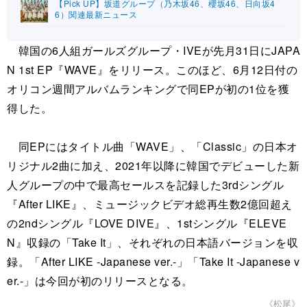
【Pick UP】坂道グループ（乃木坂46、櫻坂46、日向坂4
6）関連最新ニュース
韓国の6人組ガールズグループ・IVEが先月31日にJAPA
N 1st EP『WAVE』をリリース。このほど、6月12日付の
オリコン週間アルバムランキングで同EPが初の1位を獲
得した。
同EPにはタイトル曲「WAVE」、「Classic」の日本オ
リジナル2曲に加え、2021年以降に韓国でデビューした新
人グループの中で最高セールスを記録した3rdシングル
『After LIKE』、ミュージックビデオ総再生数2億回超え
の2ndシングル『LOVE DIVE』、1stシングル『ELEVE
N』収録の「Take It」、それぞれの日本語バージョンを収
録。「After LIKE -Japanese ver.-」「Take It -Japanese v
er.-」は今回が初のリリースとなる。
《松尾》