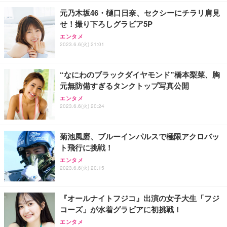
元乃木坂46・樋口日奈、セクシーにチラリ肩見
せ！撮り下ろしグラビア5P
エンタメ
2023.6.6(火) 21:01
“なにわのブラックダイヤモンド”橋本梨菜、胸
元無防備すぎるタンクトップ写真公開
エンタメ
2023.6.6(火) 20:24
菊池風磨、ブルーインパルスで極限アクロバッ
ト飛行に挑戦！
エンタメ
2023.6.6(火) 20:15
『オールナイトフジコ』出演の女子大生「フジ
コーズ」が水着グラビアに初挑戦！
エンタメ