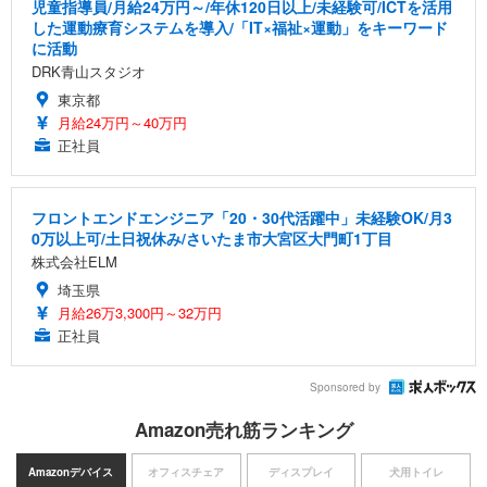
児童指導員/月給24万円～/年休120日以上/未経験可/ICTを活用
した運動療育システムを導入/「IT×福祉×運動」をキーワード
に活動
DRK青山スタジオ
東京都
月給24万円～40万円
正社員
フロントエンドエンジニア「20・30代活躍中」未経験OK/月3
0万以上可/土日祝休み/さいたま市大宮区大門町1丁目
株式会社ELM
埼玉県
月給26万3,300円～32万円
正社員
Sponsored by
Amazon売れ筋ランキング
Amazonデバイス
オフィスチェア
ディスプレイ
犬用トイレ