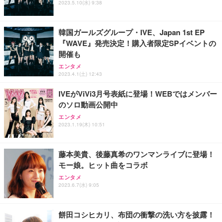
2023.5.10(水) 9:38
フック付き（CFI-ZDM1J）
り 単品
能 人間工学 椅子 腰サポート 90度跳ね上げ式アーム
レスト 3Dヘッドレスト ハンガー付き 高反発クッシ
￥49,979
￥1,800
￥7,680
ョン PCチェア 通気性メッシュ ゲーミング/勉強/事
韓国ガールズグループ・IVE、Japan 1st EP
務用 おしゃれ パソコンチェア (ブラック)
『WAVE』発売決定！購入者限定SPイベントの
Sezlife オフィスチェア デスクチェア 疲れない テレ
【整備済み品】Dell E2724HS 27インチ 液晶モニタ
Smart Basic(スマートベーシック) 【Amazon.co.jp
開催も
ワーク チェア 強化バックレスト 30度ロッキング機
ー フルHD（1920×1080）VA 非光沢 HDMI/DisplayP
限定】 Smart Basic アイリスオーヤマ ペットシーツ
能 人間工学 椅子 腰サポート 90度跳ね上げ式アーム
ort/VGA スピーカー内蔵 高さ調整 スイベル VESA対
超厚型 お徳用 ワイド 100枚入 (x 1) (ケース販売)
エンタメ
2023.4.1(土) 12:43
レスト 3Dヘッドレスト ハンガー付き 高反発クッシ
応 ComfortView ビジネス向け
￥7,680
￥15,800
￥3,670
ョン PCチェア 通気性メッシュ ゲーミング/勉強/事
IVEがViVi3月号表紙に登場！WEBではメンバー
務用 おしゃれ パソコンチェア (ホワイト)
のソロ動画公開中
ANDWINT オフィスチェア デスクチェア 肘なし メ
【MiniLED/24.5inch/280Hz/FHD】GRAPHT THE S
アイリスオーヤマ ペットシーツ 超厚型 お徳用 レギ
ッシュ 通気性 ランバーサポート付き 腰サポート ガ
HOOTER Gaming Monitor 24” Essential ゲーミン
エンタメ
ュラー 200枚入【Amazon.co.jp限定】
ス圧無段階昇降 360度回転 キャスター付き コンパク
グモニター QD 24.5インチ 1ms FHD 量子ドット 残
2023.1.19(木) 10:51
ト 幅52×奥行58.5×高さ84～96cm テレワーク 在宅
像低減 (3年保証 | 輝点保証 | 日本メーカー)
￥3,731
￥4,139
￥34,980
勤務 ブラック
藤本美貴、後藤真希のワンマンライブに登場！
モー娘。ヒット曲をコラボ
エンタメ
2023.6.7(水) 9:05
餅田コシヒカリ、布団の衝撃の洗い方を披露！