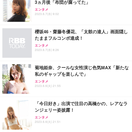
3ヵ月後「布団が腐ってた」
エンタメ
2023.6.7(水) 9:02
櫻坂46・齋藤冬優花、「太鼓の達人」画面隠し
たままフルコンボ達成！
エンタメ
2023.6.7(水) 8:26
菊地姫奈、クールな女性演じ色気MAX「新たな
私のギャップを楽しんで」
エンタメ
2023.6.6(火) 21:55
「今日好き」出演で注目の高橋かの、レアなラ
ンジェリー姿披露！
エンタメ
2023.6.6(火) 21:51