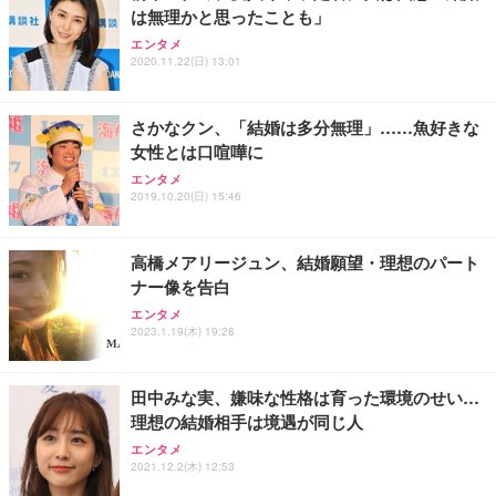
は無理かと思ったことも」
エンタメ
2020.11.22(日) 13:01
さかなクン、「結婚は多分無理」……魚好きな
女性とは口喧嘩に
エンタメ
2019.10.20(日) 15:46
高橋メアリージュン、結婚願望・理想のパート
ナー像を告白
エンタメ
2023.1.19(木) 19:28
田中みな実、嫌味な性格は育った環境のせい…
理想の結婚相手は境遇が同じ人
エンタメ
2021.12.2(木) 12:53