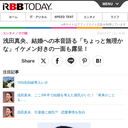
MENU
CLOSE
ホーム
IT・デジタル
SPEED TEST
エンタメ
ライフ
ホーム
IT・デジタル
エンタメ
その他
2023.5.27（土）9:00
浅田真央、結婚への本音語る「ちょっと無理か
IT・デジタルTOP
スマートフォン
SPEED TEST
な」イケメン好きの一面も露呈！
ネタ
ガジェット・ツール
エンタメ
ショッピング
その他
エンタメTOP
映画・ドラマ
ライフ
注目記事
韓流・K-POP
韓国・芸能
ライフTOP
グルメ
リリース一覧
10G光回線導入レポ
音楽
スポーツ
ペット
ショッピング
プッシュ通知の停止方法
浅田真央、ここ3年半で結婚を考えた彼氏がいた！「将来のこと
も…」
グラビア
ブログ
その他
ショッピング
その他
浅田真央、引退後に彼氏!? 恋愛事情を告白