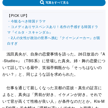
写真をすべて見る
【PICK UP】
・今観るべき韓国ドラマ
・コメディありサスペンスあり！名作の予感する韓国ドラ
マ『イルタ・スキャンダル』
・2人の女性が政治の世界へ挑む『クイーンメーカー』が面
白すぎ
浅田真央が、自身の恋愛事情を語った。26日放送の『A
-Studio+』（TBS系）に登場した真央。姉・舞の恋愛につ
いて話している最中、笑福亭鶴瓶から「そっちはないの
かい？」と、同じような話を求められた。
仕事を通じて親しくなった京都の芸妓・真生の証言に
よると、真央は「男前が好き、イケメンが好き。それで
いて背が高くて性格が良い人」が条件なのだとか。Kis-M
y-Ft2藤ヶ谷太輔は「理想が高いんですね」と指摘した。