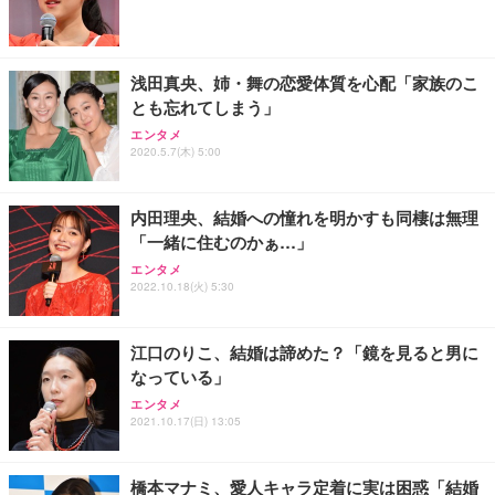
ワーク チェア 強化バックレスト 30度ロッキング機
ー フルHD（1920×1080）VA 非光沢 HDMI/DisplayP
限定】 Smart Basic アイリスオーヤマ ペットシーツ
能 人間工学 椅子 腰サポート 90度跳ね上げ式アーム
ort/VGA スピーカー内蔵 高さ調整 スイベル VESA対
超厚型 お徳用 ワイド 100枚入 (x 1) (ケース販売)
レスト 3Dヘッドレスト ハンガー付き 高反発クッシ
応 ComfortView ビジネス向け
￥7,680
￥15,800
￥3,670
ョン PCチェア 通気性メッシュ ゲーミング/勉強/事
浅田真央、姉・舞の恋愛体質を心配「家族のこ
務用 おしゃれ パソコンチェア (ホワイト)
とも忘れてしまう」
ANDWINT オフィスチェア デスクチェア 肘なし メ
【MiniLED/24.5inch/280Hz/FHD】GRAPHT THE S
アイリスオーヤマ ペットシーツ 超厚型 お徳用 レギ
ッシュ 通気性 ランバーサポート付き 腰サポート ガ
HOOTER Gaming Monitor 24” Essential ゲーミン
エンタメ
ュラー 200枚入【Amazon.co.jp限定】
ス圧無段階昇降 360度回転 キャスター付き コンパク
グモニター QD 24.5インチ 1ms FHD 量子ドット 残
2020.5.7(木) 5:00
ト 幅52×奥行58.5×高さ84～96cm テレワーク 在宅
像低減 (3年保証 | 輝点保証 | 日本メーカー)
￥3,731
￥4,139
￥34,980
勤務 ブラック
内田理央、結婚への憧れを明かすも同棲は無理
「一緒に住むのかぁ…」
エンタメ
2022.10.18(火) 5:30
江口のりこ、結婚は諦めた？「鏡を見ると男に
なっている」
エンタメ
2021.10.17(日) 13:05
橋本マナミ、愛人キャラ定着に実は困惑「結婚