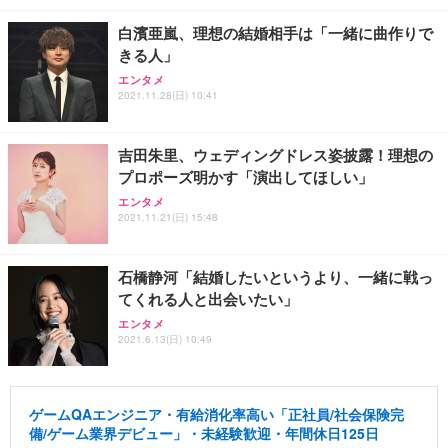
白濱亜嵐、理想の結婚相手は「一緒に曲作りで
きる人」
エンタメ
2021.11.28(日) 10:41
吉田朱里、ウェディングドレス姿披露！理想の
プロポーズ明かす「演出してほしい」
エンタメ
2021.11.21(日) 15:48
石橋静河「結婚したいというより、一緒に戦っ
てくれる人と出会いたい」
エンタメ
2021.6.13(日) 10:49
ゲームQAエンジニア・有給消化率高い「正社員/社会保険完
備/ゲーム業界デビュー」・未経験歓迎・年間休日125日