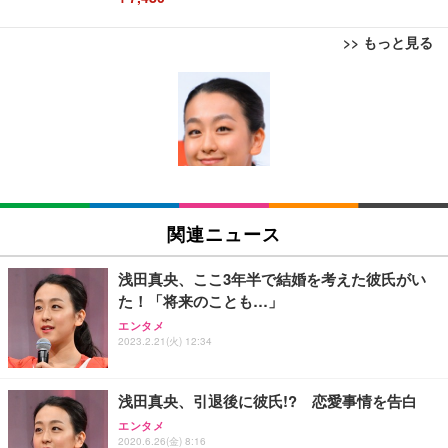
>> もっと見る
[EdoErgo] オフィスチェア 椅子 テレワーク 疲れな
EIZO ビジネス向けプレミアムモニター | FlexScan
Amazonベーシック ペットシーツ 薄型 レギュラー 1
い 跳ね上げ式アームレスト コンパクト 約105度ロッ
EV3240X-WT | 31.5型4K UHD・USB Type-C・ホワ
回使い捨て 無香料 ホワイト 300枚
キング pc 事務椅子 360度回転 座面昇降 強化ナイロ
イト
ン樹脂ベース 通気性メッシュ 在宅ワーク H-WY01
￥3,373
￥5,699
￥105,595
(黒網+黒枠+黒足)
EIZO ビジネス向けプレミアムモニター | FlexScan
SIHOO B100 オフィスチェア／デスクチェア メッシ
Amazonベーシック ペットシーツ 厚型 ワイド 42枚
EV2740X-WT | 27.0型4K UHD・USB Type-C・ホワ
ュチェア 人間工学 疲れない ブラック
x2袋(84枚) ホワイト(吸収面:ライトブルー)
関連ニュース
イト
￥27,999
￥3,234
￥109,572
浅田真央、ここ3年半で結婚を考えた彼氏がい
た！「将来のことも…」
Sezlife オフィスチェア デスクチェア 疲れない テレ
【純正品】27"ゲーミングモニター DualSense 充電
ネオ・ルーライフ ネオ・オムツ L 中型犬用 26枚入
エンタメ
ワーク チェア 強化バックレスト 30度ロッキング機
フック付き（CFI-ZDM1J）
り 単品
2023.2.21(火) 12:34
能 人間工学 椅子 腰サポート 90度跳ね上げ式アーム
レスト 3Dヘッドレスト ハンガー付き 高反発クッシ
￥49,979
￥1,800
￥7,680
ョン PCチェア 通気性メッシュ ゲーミング/勉強/事
浅田真央、引退後に彼氏!? 恋愛事情を告白
務用 おしゃれ パソコンチェア (ブラック)
エンタメ
Sezlife オフィスチェア デスクチェア 疲れない テレ
【整備済み品】Dell E2724HS 27インチ 液晶モニタ
Smart Basic(スマートベーシック) 【Amazon.co.jp
2020.6.26(金) 8:16