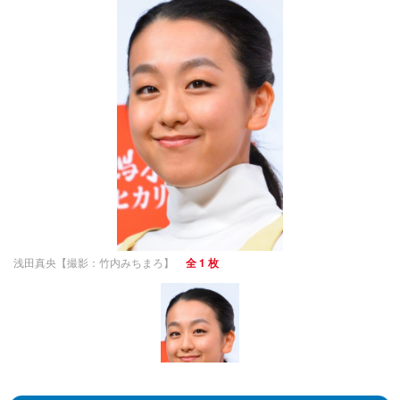
浅田真央【撮影：竹内みちまろ】
全 1 枚