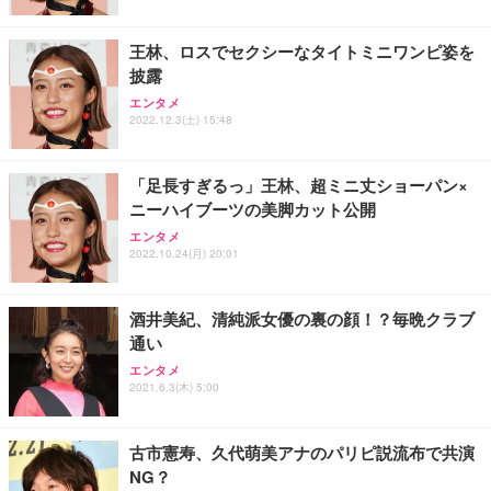
ト 幅52×奥行58.5×高さ84～96cm テレワーク 在宅
像低減 (3年保証 | 輝点保証 | 日本メーカー)
￥3,731
￥4,139
￥34,980
勤務 ブラック
王林、ロスでセクシーなタイトミニワンピ姿を
披露
エンタメ
2022.12.3(土) 15:48
「足長すぎるっ」王林、超ミニ丈ショーパン×
ニーハイブーツの美脚カット公開
エンタメ
2022.10.24(月) 20:01
酒井美紀、清純派女優の裏の顔！？毎晩クラブ
通い
エンタメ
2021.6.3(木) 5:00
古市憲寿、久代萌美アナのパリピ説流布で共演
NG？