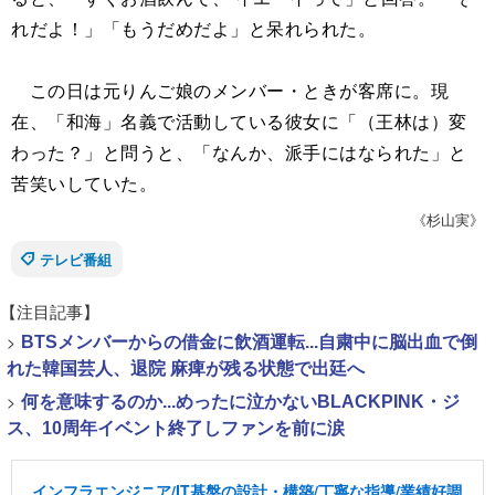
れだよ！」「もうだめだよ」と呆れられた。
この日は元りんご娘のメンバー・ときが客席に。現
在、「和海」名義で活動している彼女に「（王林は）変
わった？」と問うと、「なんか、派手にはなられた」と
苦笑いしていた。
《杉山実》
テレビ番組
【注目記事】
>
BTSメンバーからの借金に飲酒運転...自粛中に脳出血で倒
れた韓国芸人、退院 麻痺が残る状態で出廷へ
>
何を意味するのか...めったに泣かないBLACKPINK・ジ
ス、10周年イベント終了しファンを前に涙
インフラエンジニア/IT基盤の設計・構築/丁寧な指導/業績好調