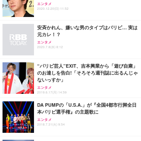
エンタメ
2020.12.20(日) 11:52
安斉かれん、嫌いな男のタイプはパリピ… 実は
元カレ！？
エンタメ
2020.7.8(水) 8:12
“パリピ芸人”EXIT、吉本興業から「遊び自粛」
のお達しを告白!「そろそろ週刊誌に出るんじゃ
ないっすか」
エンタメ
2019.6.17(月) 14:59
DA PUMPの「U.S.A.」が『全国4都市行脚全日
本パリピ選手権』の主題歌に
エンタメ
2018.7.31(火) 9:54