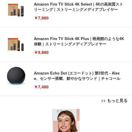
Amazon Fire TV Stick 4K Select | 4Kの高画質スト
リーミング | ストリーミングメディアプレイヤー
￥7,980
Amazon Fire TV Stick 4K Plus | 映画館のような4K
体験 | ストリーミングメディアプレイヤー
￥9,980
Amazon Echo Dot (エコードット) 第5世代 - Alex
a、センサー搭載、鮮やかなサウンド｜チャコール
￥7,480
>> もっと見る
[EdoErgo] オフィスチェア 椅子 テレワーク 疲れな
EIZO ビジネス向けプレミアムモニター | FlexScan
Amazonベーシック ペットシーツ 薄型 レギュラー 1
い 跳ね上げ式アームレスト コンパクト 約105度ロッ
EV3240X-WT | 31.5型4K UHD・USB Type-C・ホワ
回使い捨て 無香料 ホワイト 300枚
キング pc 事務椅子 360度回転 座面昇降 強化ナイロ
イト
ン樹脂ベース 通気性メッシュ 在宅ワーク H-WY01
￥3,373
￥5,699
￥105,595