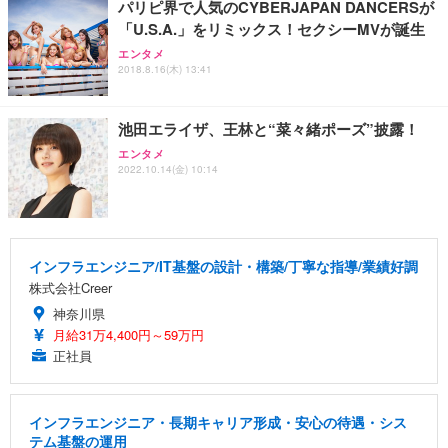
パリピ界で人気のCYBERJAPAN DANCERSが
「U.S.A.」をリミックス！セクシーMVが誕生
エンタメ
2018.8.16(木) 13:41
池田エライザ、王林と“菜々緒ポーズ”披露！
エンタメ
2022.10.14(金) 10:14
インフラエンジニア/IT基盤の設計・構築/丁寧な指導/業績好調
株式会社Creer
神奈川県
月給31万4,400円～59万円
正社員
インフラエンジニア・長期キャリア形成・安心の待遇・シス
テム基盤の運用