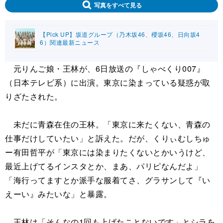
写真をすべて見る
【Pick UP】坂道グループ（乃木坂46、櫻坂46、日向坂4
6）関連最新ニュース
元りんご娘・王林が、6日放送の『しゃべくり007』
（日本テレビ系）に出演。東京に染まっている疑惑が取
りざたされた。
未だに青森在住の王林。「東京に来たくない、青森の
仕事だけしていたい」と訴えた。だが、くりぃむしちゅ
ー有田哲平が「東京には染まりたくないとかいうけど、
最近上げてるインスタとか、まあ、パリピなんだよ」
「海行ってますとか派手な服着てさ、グラサンして『い
えーい』みたいな」と暴露。
王林は「そんなの1回も上げたことないです」とシラを