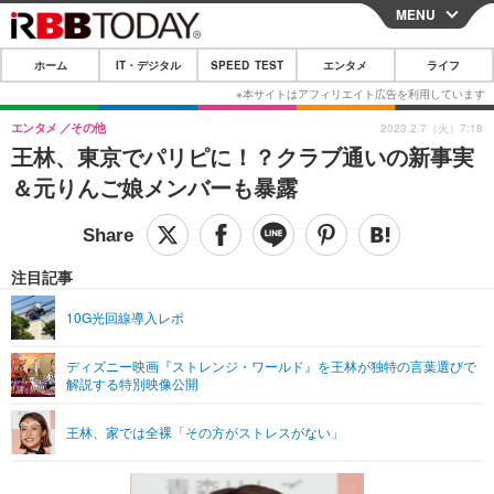
MENU
CLOSE
ホーム
IT・デジタル
SPEED TEST
エンタメ
ライフ
ホーム
IT・デジタル
エンタメ
その他
2023.2.7（火）7:18
王林、東京でパリピに！？クラブ通いの新事実
IT・デジタルTOP
スマートフォン
SPEED TEST
＆元りんご娘メンバーも暴露
ネタ
ガジェット・ツール
エンタメ
ショッピング
その他
エンタメTOP
映画・ドラマ
ライフ
注目記事
韓流・K-POP
韓国・芸能
ライフTOP
グルメ
リリース一覧
10G光回線導入レポ
音楽
スポーツ
ペット
ショッピング
プッシュ通知の停止方法
ディズニー映画『ストレンジ・ワールド』を王林が独特の言葉選びで
解説する特別映像公開
グラビア
ブログ
その他
ショッピング
その他
王林、家では全裸「その方がストレスがない」