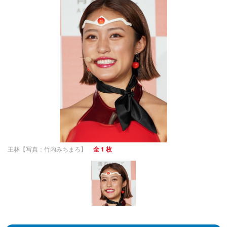
王林【写真：竹内みちまろ】
全 1 枚