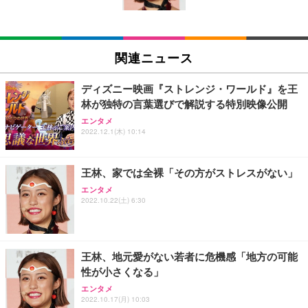
(黒網+黒枠+黒足)
EIZO ビジネス向けプレミアムモニター | FlexScan
SIHOO B100 オフィスチェア／デスクチェア メッシ
Amazonベーシック ペットシーツ 厚型 ワイド 42枚
EV2740X-WT | 27.0型4K UHD・USB Type-C・ホワ
ュチェア 人間工学 疲れない ブラック
x2袋(84枚) ホワイト(吸収面:ライトブルー)
関連ニュース
イト
￥27,999
￥3,234
￥109,572
ディズニー映画『ストレンジ・ワールド』を王
林が独特の言葉選びで解説する特別映像公開
Sezlife オフィスチェア デスクチェア 疲れない テレ
【純正品】27"ゲーミングモニター DualSense 充電
ネオ・ルーライフ ネオ・オムツ L 中型犬用 26枚入
エンタメ
ワーク チェア 強化バックレスト 30度ロッキング機
フック付き（CFI-ZDM1J）
り 単品
2022.12.1(木) 10:14
能 人間工学 椅子 腰サポート 90度跳ね上げ式アーム
レスト 3Dヘッドレスト ハンガー付き 高反発クッシ
￥49,979
￥1,800
￥7,680
ョン PCチェア 通気性メッシュ ゲーミング/勉強/事
王林、家では全裸「その方がストレスがない」
務用 おしゃれ パソコンチェア (ブラック)
エンタメ
Sezlife オフィスチェア デスクチェア 疲れない テレ
【整備済み品】Dell E2724HS 27インチ 液晶モニタ
Smart Basic(スマートベーシック) 【Amazon.co.jp
2022.10.22(土) 6:30
ワーク チェア 強化バックレスト 30度ロッキング機
ー フルHD（1920×1080）VA 非光沢 HDMI/DisplayP
限定】 Smart Basic アイリスオーヤマ ペットシーツ
能 人間工学 椅子 腰サポート 90度跳ね上げ式アーム
ort/VGA スピーカー内蔵 高さ調整 スイベル VESA対
超厚型 お徳用 ワイド 100枚入 (x 1) (ケース販売)
レスト 3Dヘッドレスト ハンガー付き 高反発クッシ
応 ComfortView ビジネス向け
￥7,680
￥15,800
￥3,670
ョン PCチェア 通気性メッシュ ゲーミング/勉強/事
王林、地元愛がない若者に危機感「地方の可能
務用 おしゃれ パソコンチェア (ホワイト)
性が小さくなる」
ANDWINT オフィスチェア デスクチェア 肘なし メ
【MiniLED/24.5inch/280Hz/FHD】GRAPHT THE S
アイリスオーヤマ ペットシーツ 超厚型 お徳用 レギ
ッシュ 通気性 ランバーサポート付き 腰サポート ガ
HOOTER Gaming Monitor 24” Essential ゲーミン
エンタメ
ュラー 200枚入【Amazon.co.jp限定】
ス圧無段階昇降 360度回転 キャスター付き コンパク
グモニター QD 24.5インチ 1ms FHD 量子ドット 残
2022.10.17(月) 10:03