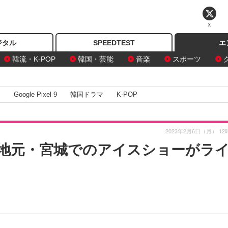
X
ジタル
SPEEDTEST
エ
韓流・K-POP
韓国・芸能
音楽
スポーツ
I
Google Pixel 9
韓国ドラマ
K-POP
2023年2月6日（月） 12
地元・宮城でのアイスショーがラ