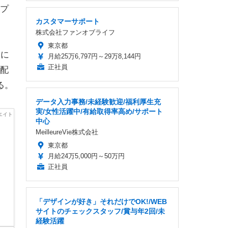
プ
カスタマーサポート
株式会社ファンオブライフ
東京都
後に
月給25万6,797円～29万8,144円
正社員
に配
る。
データ入力事務/未経験歓迎/福利厚生充
実/女性活躍中/有給取得率高め/サポート
中心
MeilleureVie株式会社
東京都
月給24万5,000円～50万円
正社員
「デザインが好き」それだけでOK!/WEB
サイトのチェックスタッフ/賞与年2回/未
経験活躍