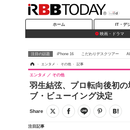
ホーム
IT・デ
映画・ドラマ
注目の話題
iPhone 16
こだわりデスクツアー
A
ホーム
›
エンタメ
›
その他
›
記事
エンタメ
その他
羽生結弦、プロ転向後初の
ブ・ビューイング決定
注目記事