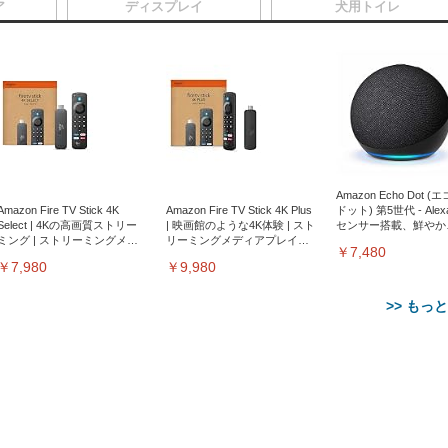
ア
ディスプレイ
犬用トイレ
Amazon Echo Dot (
Amazon Fire TV Stick 4K
Amazon Fire TV Stick 4K Plus
ドット) 第5世代 - Ale
Select | 4Kの高画質ストリー
| 映画館のような4K体験 | スト
センサー搭載、鮮やか
ミング | ストリーミングメデ
リーミングメディアプレイヤ
サウンド｜チャコール
￥7,480
ィアプレイヤー
ー
￥7,980
￥9,980
>> もっ