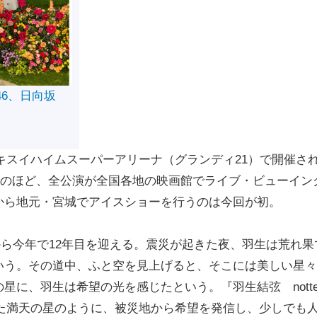
46、日向坂
セキスイハイムスーパーアリーナ（グランディ21）で開催さ
ta』。このほど、全公演が全国各地の映画館でライブ・ビューイン
から地元・宮城でアイスショーを行うのは今回が初。
から今年で12年目を迎える。震災が起きた夜、羽生は荒れ果
いう。その道中、ふと空を見上げると、そこには美しい星々
星に、羽生は希望の光を感じたという。『羽生結弦 nott
夜に見た満天の星のように、被災地から希望を発信し、少しでも