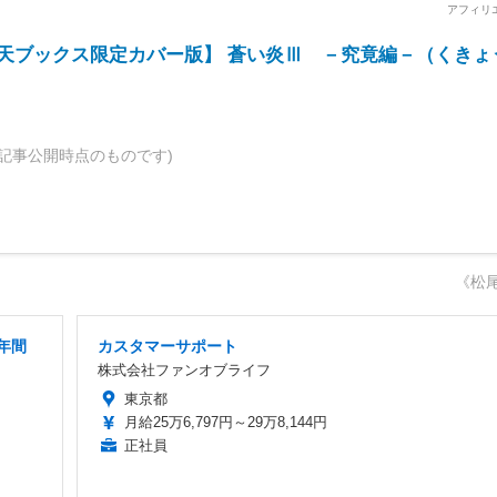
＆楽天ブックス限定カバー版】 蒼い炎Ⅲ －究竟編－（くきょ
記事公開時点のものです)
《松
年間
カスタマーサポート
株式会社ファンオブライフ
東京都
月給25万6,797円～29万8,144円
正社員