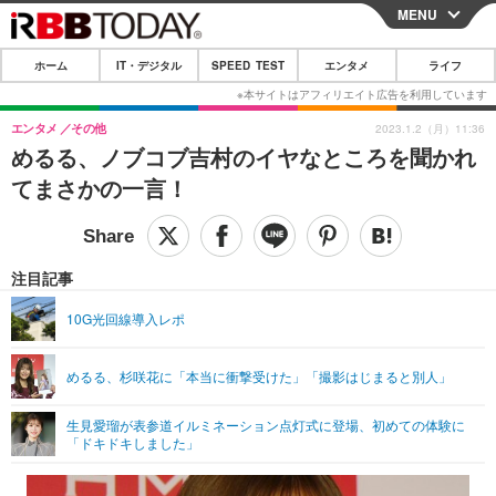
MENU
CLOSE
ホーム
IT・デジタル
SPEED TEST
エンタメ
ライフ
ホーム
IT・デジタル
エンタメ
その他
2023.1.2（月）11:36
めるる、ノブコブ吉村のイヤなところを聞かれ
IT・デジタルTOP
スマートフォン
SPEED TEST
てまさかの一言！
ネタ
ガジェット・ツール
エンタメ
ショッピング
その他
エンタメTOP
映画・ドラマ
ライフ
注目記事
韓流・K-POP
韓国・芸能
ライフTOP
グルメ
リリース一覧
10G光回線導入レポ
音楽
スポーツ
ペット
ショッピング
プッシュ通知の停止方法
めるる、杉咲花に「本当に衝撃受けた」「撮影はじまると別人」
グラビア
ブログ
その他
生見愛瑠が表参道イルミネーション点灯式に登場、初めての体験に
ショッピング
その他
「ドキドキしました」