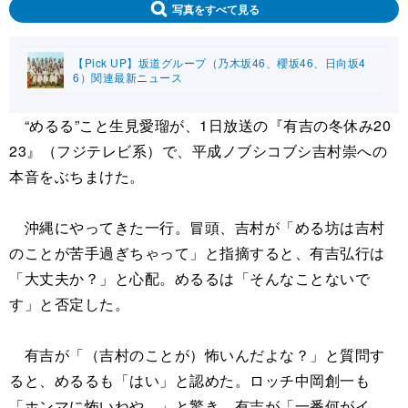
写真をすべて見る
【Pick UP】坂道グループ（乃木坂46、櫻坂46、日向坂4
6）関連最新ニュース
“めるる”こと生見愛瑠が、1日放送の『有吉の冬休み20
23』（フジテレビ系）で、平成ノブシコブシ吉村崇への
本音をぶちまけた。
沖縄にやってきた一行。冒頭、吉村が「める坊は吉村
のことが苦手過ぎちゃって」と指摘すると、有吉弘行は
「大丈夫か？」と心配。めるるは「そんなことないで
す」と否定した。
有吉が「（吉村のことが）怖いんだよな？」と質問す
ると、めるるも「はい」と認めた。ロッチ中岡創一も
「ホンマに怖いねや…」と驚き。有吉が「一番何がイ