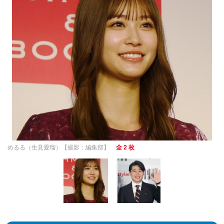
めるる（生見愛瑠）【撮影：編集部】
全 2 枚