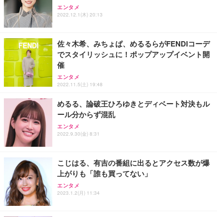
エンタメ
ワーク チェア 強化バックレスト 30度ロッキング機
ー フルHD（1920×1080）VA 非光沢 HDMI/DisplayP
限定】 Smart Basic アイリスオーヤマ ペットシーツ
2022.12.1(木) 20:13
能 人間工学 椅子 腰サポート 90度跳ね上げ式アーム
ort/VGA スピーカー内蔵 高さ調整 スイベル VESA対
超厚型 お徳用 ワイド 100枚入 (x 1) (ケース販売)
レスト 3Dヘッドレスト ハンガー付き 高反発クッシ
応 ComfortView ビジネス向け
￥7,680
￥15,800
￥3,670
ョン PCチェア 通気性メッシュ ゲーミング/勉強/事
佐々木希、みちょぱ、めるるらがFENDIコーデ
務用 おしゃれ パソコンチェア (ホワイト)
でスタイリッシュに！ポップアップイベント開
ANDWINT オフィスチェア デスクチェア 肘なし メ
【MiniLED/24.5inch/280Hz/FHD】GRAPHT THE S
アイリスオーヤマ ペットシーツ 超厚型 お徳用 レギ
催
ッシュ 通気性 ランバーサポート付き 腰サポート ガ
HOOTER Gaming Monitor 24” Essential ゲーミン
ュラー 200枚入【Amazon.co.jp限定】
ス圧無段階昇降 360度回転 キャスター付き コンパク
グモニター QD 24.5インチ 1ms FHD 量子ドット 残
エンタメ
ト 幅52×奥行58.5×高さ84～96cm テレワーク 在宅
像低減 (3年保証 | 輝点保証 | 日本メーカー)
￥3,731
2022.11.5(土) 19:48
￥4,139
￥34,980
勤務 ブラック
めるる、論破王ひろゆきとディベート対決もル
ール分からず混乱
エンタメ
2022.9.30(金) 8:31
こじはる、有吉の番組に出るとアクセス数が爆
上がりも「誰も買ってない」
エンタメ
2023.1.2(月) 11:34