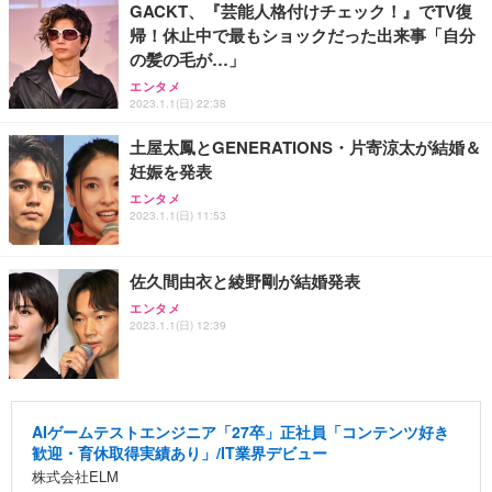
GACKT、『芸能人格付けチェック！』でTV復
帰！休止中で最もショックだった出来事「自分
の髪の毛が…」
エンタメ
2023.1.1(日) 22:38
土屋太鳳とGENERATIONS・片寄涼太が結婚＆
妊娠を発表
エンタメ
2023.1.1(日) 11:53
佐久間由衣と綾野剛が結婚発表
エンタメ
2023.1.1(日) 12:39
AIゲームテストエンジニア「27卒」正社員「コンテンツ好き
歓迎・育休取得実績あり」/IT業界デビュー
株式会社ELM