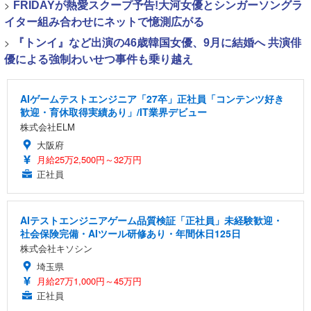
>
FRIDAYが熱愛スクープ予告!大河女優とシンガーソングラ
イター組み合わせにネットで憶測広がる
>
『トンイ』など出演の46歳韓国女優、9月に結婚へ 共演俳
優による強制わいせつ事件も乗り越え
AIゲームテストエンジニア「27卒」正社員「コンテンツ好き
歓迎・育休取得実績あり」/IT業界デビュー
株式会社ELM
大阪府
月給25万2,500円～32万円
正社員
AIテストエンジニアゲーム品質検証「正社員」未経験歓迎・
社会保険完備・AIツール研修あり・年間休日125日
株式会社キソシン
埼玉県
月給27万1,000円～45万円
正社員