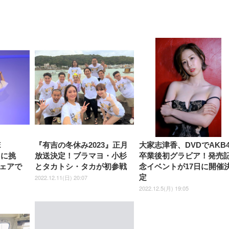
【整備済み品】Dell
【MiniLED/24.5inch/280Hz/
正品】27"ゲーミングモ
ANDWINT オフィスチ
アイリスオーヤマ ペ
Sezlife オフィスチェア デスク
ネオ・ルーライフ ネオ・オム
E2724HS 27インチ 液晶モ
Sezlife オフィスチェア デスク
Smart Basic(スマートベーシ
GRAPHT THE SHOOTER
ー DualSense 充電フッ
ア デスクチェア 肘なし
シーツ 超厚型 お徳用 
チェア 疲れない テレワーク
ツ L 中型犬用 26枚入り 単品
ニター フル
チェア 疲れない テレワーク
ック) 【Amazon.co.jp限定】
Gaming Monitor 24” Essential
き（CFI-ZDM1J）
ッシュ 通気性 ランバ
ュラー 200枚入
チェア 強化バックレスト 30
HD（1920×1080）VA 非光
チェア 強化バックレスト 30度
Smart Basic アイリスオーヤマ
ーミングモニター QD 24.5イ
ポート付き 腰サポート
【Amazon.co.jp限定】
￥1,800
￥15,800
￥34,980
9,979
度ロッキング機能 人間工学 椅
沢 HDMI/DisplayPort/VGA
ロッキング機能 人間工学 椅子
ペットシーツ 超厚型 お徳用
￥4,139
￥3,731
1ms FHD 量子ドット 残像低減
ス圧無段階昇降 360度
￥7,680
￥7,680
￥3,670
子 腰サポート 90度跳ね上げ
スピーカー内蔵 高さ調整 ス
腰サポート 90度跳ね上げ式ア
ワイド 100枚入 (x 1) (ケース
年保証 | 輝点保証 | 日本メーカ
転 キャスター付き コ
式アームレスト 3Dヘッドレス
イベル VESA対応
ームレスト 3Dヘッドレスト
販売)
クト 幅52×奥行58.5×
ト ハンガー付き 高反発クッシ
ComfortView ビジネス向け
ハンガー付き 高反発クッショ
84～96cm テレワーク
ョン PCチェア 通気性メッシ
ン PCチェア 通気性メッシュ
宅勤務 ブラック
ュ ゲーミング/勉強/事務用 お
ゲーミング/勉強/事務用 おし
しゃれ パソコンチェア (ブラ
ゃれ パソコンチェア (ホワイ
ック)
ト)
E
『有吉の冬休み2023』正月
大家志津香、DVDでAKB4
スに挑
放送決定！ブラマヨ・小杉
卒業後初グラビア！発売
ェアで
とタカトシ・タカが初参戦
念イベントが17日に開催
定
2022.12.11(日) 20:07
2022.12.5(月) 19:05