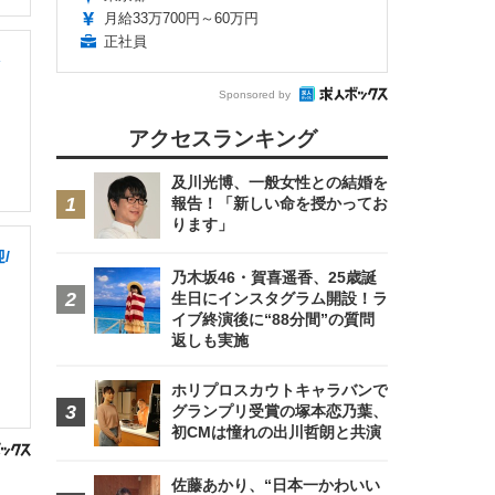
月給33万700円～60万円
正社員
を
Sponsored by
アクセスランキング
及川光博、一般女性との結婚を
報告！「新しい命を授かってお
ります」
/
乃木坂46・賀喜遥香、25歳誕
生日にインスタグラム開設！ラ
イブ終演後に“88分間”の質問
返しも実施
ホリプロスカウトキャラバンで
グランプリ受賞の塚本恋乃葉、
初CMは憧れの出川哲朗と共演
佐藤あかり、“日本一かわいい