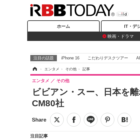
ホーム
IT・デ
映画・ドラマ
注目の話題
iPhone 16
こだわりデスクツアー
A
ホーム
›
エンタメ
›
その他
›
記事
エンタメ
その他
ビビアン・スー、日本を離
CM80社
注目記事