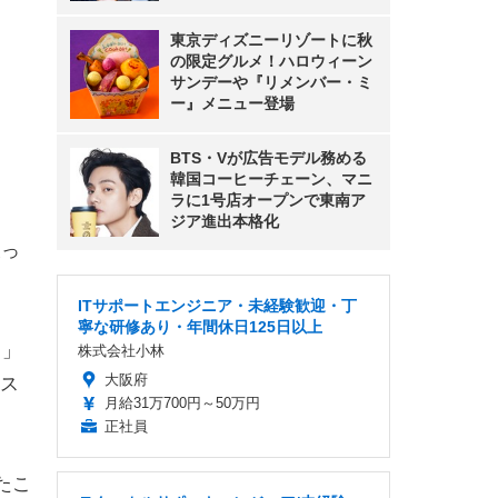
東京ディズニーリゾートに秋
の限定グルメ！ハロウィーン
サンデーや『リメンバー・ミ
ー』メニュー登場
BTS・Vが広告モデル務める
韓国コーヒーチェーン、マニ
ラに1号店オープンで東南ア
ジア進出本格化
戻っ
ITサポートエンジニア・未経験歓迎・丁
寧な研修あり・年間休日125日以上
？」
株式会社小林
大阪府
ス
月給31万700円～50万円
正社員
たこ