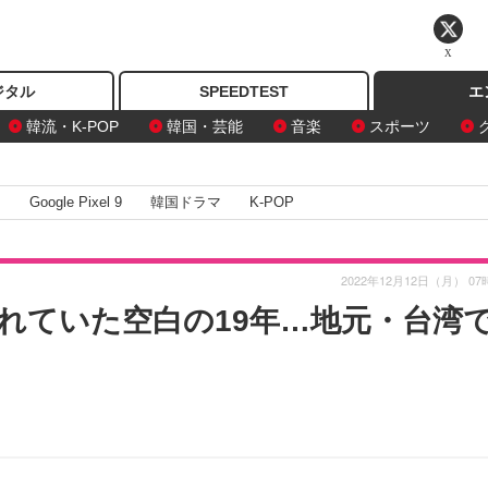
X
ジタル
SPEEDTEST
エ
韓流・K-POP
韓国・芸能
音楽
スポーツ
I
Google Pixel 9
韓国ドラマ
K-POP
2022年12月12日（月） 07
れていた空白の19年…地元・台湾