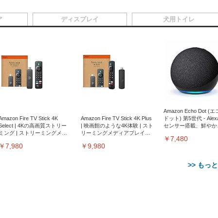
ア
ディスプレイ
犬用トイレ
Amazon Echo Dot (
Amazon Fire TV Stick 4K
Amazon Fire TV Stick 4K Plus
ドット) 第5世代 - Ale
Select | 4Kの高画質ストリー
| 映画館のような4K体験 | スト
センサー搭載、鮮やか
ミング | ストリーミングメデ
リーミングメディアプレイヤ
サウンド｜チャコール
￥7,480
ィアプレイヤー
ー
￥7,980
￥9,980
>> もっ