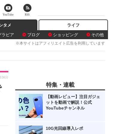
YouTube
RSS
ンタメ
ライフ
グラビア
ブログ
ショッピング
その他
※本サイトはアフィリエイト広告を利用しています
時36分
特集・連載
で
【動画レビュー】注目ガジェ
ットを動画で解説！公式
YouTubeチャンネル
10G光回線導入レポ