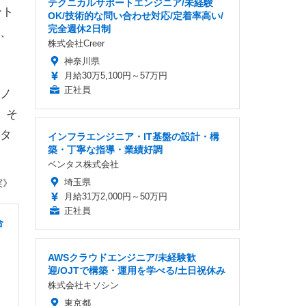
テクニカルサポートエンジニア/未経験
ント
OK/技術的な問い合わせ対応/定着率高い/
完全週休2日制
、
株式会社Creer
神奈川県
月給30万5,100円～57万円
正社員
ノ
。そ
タ
インフラエンジニア・IT基盤の設計・構
築・丁寧な指導・業績好調
ベンタス株式会社
埼玉県
実》
月給31万2,000円～50万円
正社員
合
AWSクラウドエンジニア/未経験歓
迎/OJTで構築・運用を学べる/土日祝休み
株式会社キソシン
東京都