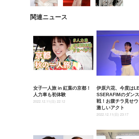
関連ニュース
EIZO ビジネス向けプレミア
EIZO ビジネス向けプレミア
【純
[EdoErgo] オフィスチェア 椅
Amazonベーシック ペットシ
SIHOO B100 オフィスチェア
Amazonベーシック ペットシ
ムモニター | FlexScan
ムモニター | FlexScan
ニタ
子 テレワーク 疲れない 跳ね
ーツ 薄型 レギュラー 1回使い
／デスクチェア メッシュチェ
ーツ 厚型 ワイド 42枚x2袋(84
EV3240X-WT | 31.5型4K
EV2740X-WT | 27.0型4K
ク付
上げ式アームレスト コンパク
捨て 無香料 ホワイト 300枚
ア 人間工学 疲れない ブラッ
枚) ホワイト(吸収面:ライトブ
UHD・USB Type-C・ホワイ
UHD・USB Type-C・ホワイ
ト 約105度ロッキング pc 事務
￥105,595
￥109,572
ク
ルー)
￥4
ト
ト
￥5,699
￥3,373
￥27,999
￥3,234
椅子 360度回転 座面昇降 強化
ナイロン樹脂ベース 通気性メ
ッシュ 在宅ワーク H-
WY01(黒網+黒枠+黒足)
女子一人旅 in 紅葉の京都！
伊原六花、今度はL
人力車も初体験
SSERAFIMのダン
戦！お腹チラ見せウ
2022.12.11(日) 22:12
激しいアクト
2022.12.11(日) 23:17