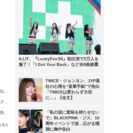
ILLIT、『LuckyFes'26』初出演で3万人を
魅了！「I Got Your Back」など全8曲披露
TWICE・ジョンヨン、JYP退
社の心境を“直筆手紙”で告白
ノンスタ井上、妻から思わぬ不満！意外にモテる伝説に黄信号
「TWICEは変わらず大切
に…」【全文】
超とき宣・菅田愛貴、スタジオで突然号泣「他のグループを下げる風潮にイライラしちゃう」
「私の涙に意味を持たせない
原田知世、芸能界入りのきっかけとなった俳優を告白「“会いたい”って思って」
で」BLACKPINK・ジス、10
周年イベントで涙…広がる憶
を送る
測に胸中告白