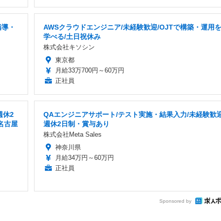
指導・
AWSクラウドエンジニア/未経験歓迎/OJTで構築・運用
学べる/土日祝休み
株式会社キソシン
東京都
月給33万700円～60万円
正社員
週休2
QAエンジニアサポート/テスト実施・結果入力/未経験歓迎
名古屋
週休2日制・賞与あり
株式会社Meta Sales
神奈川県
月給34万円～60万円
正社員
Sponsored by