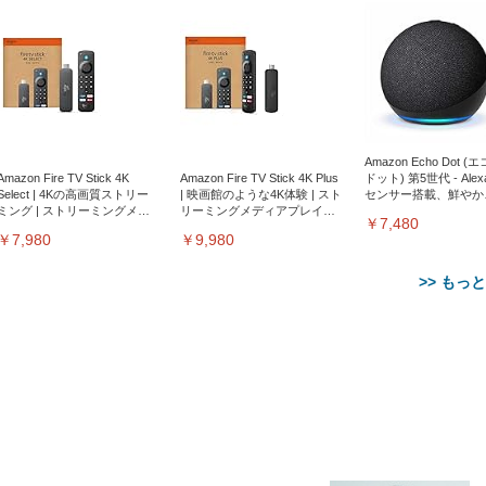
Amazon Echo Dot (
Amazon Fire TV Stick 4K
Amazon Fire TV Stick 4K Plus
ドット) 第5世代 - Ale
Select | 4Kの高画質ストリー
| 映画館のような4K体験 | スト
センサー搭載、鮮やか
ミング | ストリーミングメデ
リーミングメディアプレイヤ
サウンド｜チャコール
￥7,480
ィアプレイヤー
ー
￥7,980
￥9,980
>> もっ
【整備済み品】Dell
【MiniLED/24.5inch/280Hz/
正品】27"ゲーミングモ
ANDWINT オフィスチ