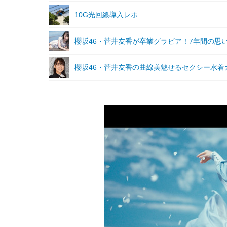
10G光回線導入レポ
櫻坂46・菅井友香が卒業グラビア！7年間の思
櫻坂46・菅井友香の曲線美魅せるセクシー水着