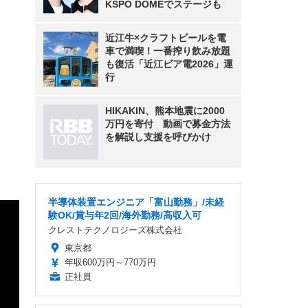
KSPO DOMEでステージも
近江牛×クラフトビールを電
車で満喫！一番搾り飲み放題
も復活「近江ビア電2026」運
行
HIKAKIN、熊本地震に2000
万円を寄付 動画で募金方法
を解説し支援を呼びかけ
半導体装置エンジニア「富山勤務」/未経
験OK/賞与年2回/海外勤務/高収入可
クレストテクノロジーズ株式会社
東京都
年収600万円～770万円
正社員