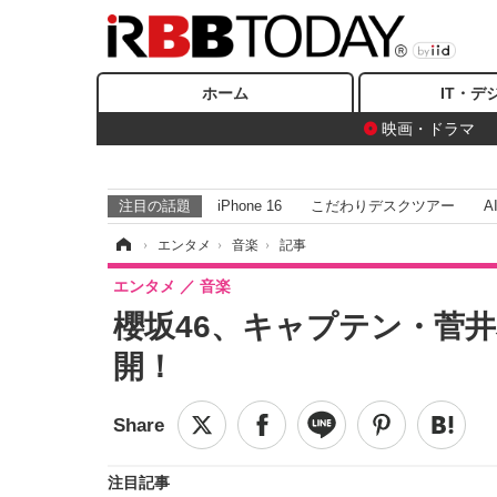
ホーム
IT・デ
映画・ドラマ
注目の話題
iPhone 16
こだわりデスクツアー
A
ホーム
›
エンタメ
›
音楽
›
記事
エンタメ
音楽
櫻坂46、キャプテン・菅
開！
注目記事