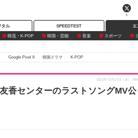
X
ジタル
SPEEDTEST
エ
韓流・K-POP
韓国・芸能
音楽
スポーツ
I
Google Pixel 9
韓国ドラマ
K-POP
2022年10月27日（木） 08
井友香センターのラストソングMV公