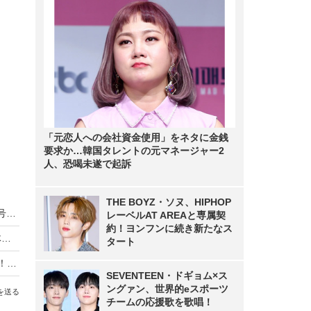
「元恋人への会社資金使用」をネタに金銭
要求か…韓国タレントの元マネージャー2
人、恐喝未遂で起訴
THE BOYZ・ソヌ、HIPHOP
櫻坂46田村保乃＆日向坂46金村美玖がVOCE9月号初表紙！現場もなごむアイドルオーラ
レーベルAT AREAと専属契
約！ヨンフンに続き新たなス
櫻坂46・山﨑天と佐藤愛桜が表紙＆中面で自然体のグラビア！副キャプテン＆四期生曲センターの現在地に迫る
タート
櫻坂46・中嶋優月＆村山美羽が「B.L.T.」表紙に！2人の絆を描いたグラビア＆インタビュー掲載
SEVENTEEN・ドギョム×ス
ングァン、世界的eスポーツ
を送る
チームの応援歌を歌唱！