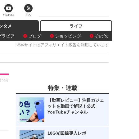
YouTube
RSS
ンタメ
ライフ
グラビア
ブログ
ショッピング
その他
※本サイトはアフィリエイト広告を利用しています
時55分
特集・連載
【動画レビュー】注目ガジェ
ットを動画で解説！公式
YouTubeチャンネル
10G光回線導入レポ