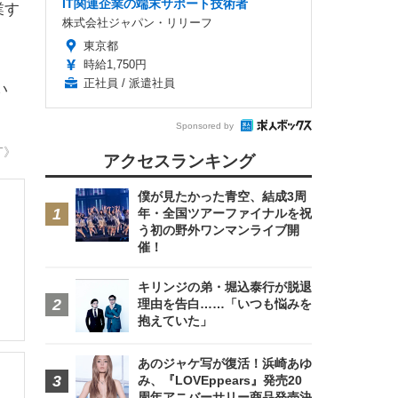
IT関連企業の端末サポート技術者
業す
株式会社ジャパン・リリーフ
東京都
時給1,750円
正社員 / 派遣社員
い
Sponsored by
T》
アクセスランキング
僕が見たかった青空、結成3周
年・全国ツアーファイナルを祝
う初の野外ワンマンライブ開
催！
キリンジの弟・堀込泰行が脱退
理由を告白……「いつも悩みを
抱えていた」
あのジャケ写が復活！浜崎あゆ
み、『LOVEppears』発売20
周年アニバーサリー商品発売決