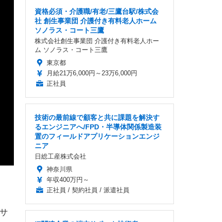
資格必須・介護職/有老/三鷹台駅/株式会
社 創生事業団 介護付き有料老人ホーム
ソノラス・コート三鷹
株式会社創生事業団 介護付き有料老人ホー
ム ソノラス・コート三鷹
東京都
月給21万6,000円～23万6,000円
正社員
技術の最前線で顧客と共に課題を解決す
るエンジニアへ/FPD・半導体関係製造装
置のフィールドアプリケーションエンジ
ニア
日総工産株式会社
神奈川県
年収400万円～
正社員 / 契約社員 / 派遣社員
にサ