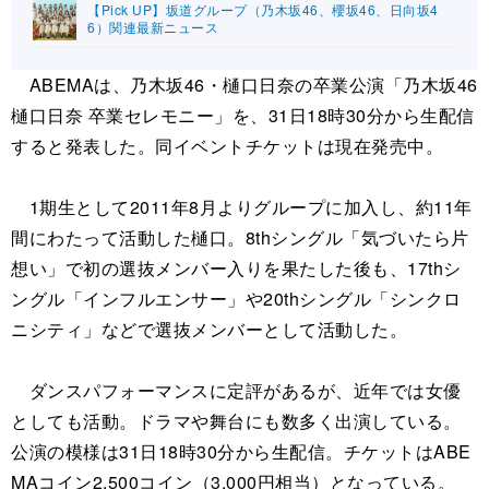
【Pick UP】坂道グループ（乃木坂46、櫻坂46、日向坂4
6）関連最新ニュース
ABEMAは、乃木坂46・樋口日奈の卒業公演「乃木坂46
樋口日奈 卒業セレモニー」を、31日18時30分から生配信
すると発表した。同イベントチケットは現在発売中。
1期生として2011年8月よりグループに加入し、約11年
間にわたって活動した樋口。8thシングル「気づいたら片
想い」で初の選抜メンバー入りを果たした後も、17thシ
ングル「インフルエンサー」や20thシングル「シンクロ
ニシティ」などで選抜メンバーとして活動した。
ダンスパフォーマンスに定評があるが、近年では女優
としても活動。ドラマや舞台にも数多く出演している。
公演の模様は31日18時30分から生配信。チケットはABE
MAコイン2,500コイン（3,000円相当）となっている。