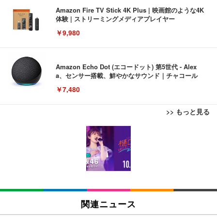
Amazon Fire TV Stick 4K Plus | 映画館のような4K
体験 | ストリーミングメディアプレイヤー
￥9,980
Amazon Echo Dot (エコードット) 第5世代 - Alex
a、センサー搭載、鮮やかなサウンド｜チャコール
￥7,480
>> もっと見る
[EdoErgo] オフィスチェア 椅子 テレワーク 疲れな
EIZO ビジネス向けプレミアムモニター | FlexScan
Amazonベーシック ペットシーツ 薄型 レギュラー 1
い 跳ね上げ式アームレスト コンパクト 約105度ロッ
EV3240X-WT | 31.5型4K UHD・USB Type-C・ホワ
回使い捨て 無香料 ホワイト 300枚
キング pc 事務椅子 360度回転 座面昇降 強化ナイロ
イト
ン樹脂ベース 通気性メッシュ 在宅ワーク H-WY01
￥3,373
￥5,699
￥105,595
(黒網+黒枠+黒足)
EIZO ビジネス向けプレミアムモニター | FlexScan
SIHOO B100 オフィスチェア／デスクチェア メッシ
Amazonベーシック ペットシーツ 厚型 ワイド 42枚
EV2740X-WT | 27.0型4K UHD・USB Type-C・ホワ
ュチェア 人間工学 疲れない ブラック
x2袋(84枚) ホワイト(吸収面:ライトブルー)
関連ニュース
イト
￥27,999
￥3,234