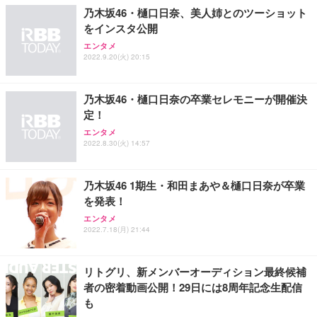
￥109,572
乃木坂46・樋口日奈、美人姉とのツーショット
をインスタ公開
Sezlife オフィスチェア デスクチェア 疲れない テレ
【純正品】27"ゲーミングモニター DualSense 充電
ネオ・ルーライフ ネオ・オムツ L 中型犬用 26枚入
エンタメ
ワーク チェア 強化バックレスト 30度ロッキング機
2022.9.20(火) 20:15
フック付き（CFI-ZDM1J）
り 単品
能 人間工学 椅子 腰サポート 90度跳ね上げ式アーム
レスト 3Dヘッドレスト ハンガー付き 高反発クッシ
￥49,979
￥1,800
￥7,680
ョン PCチェア 通気性メッシュ ゲーミング/勉強/事
乃木坂46・樋口日奈の卒業セレモニーが開催決
務用 おしゃれ パソコンチェア (ブラック)
定！
Sezlife オフィスチェア デスクチェア 疲れない テレ
【整備済み品】Dell E2724HS 27インチ 液晶モニタ
Smart Basic(スマートベーシック) 【Amazon.co.jp
エンタメ
ワーク チェア 強化バックレスト 30度ロッキング機
ー フルHD（1920×1080）VA 非光沢 HDMI/DisplayP
限定】 Smart Basic アイリスオーヤマ ペットシーツ
2022.8.30(火) 14:57
能 人間工学 椅子 腰サポート 90度跳ね上げ式アーム
ort/VGA スピーカー内蔵 高さ調整 スイベル VESA対
超厚型 お徳用 ワイド 100枚入 (x 1) (ケース販売)
レスト 3Dヘッドレスト ハンガー付き 高反発クッシ
応 ComfortView ビジネス向け
￥7,680
￥15,800
￥3,670
ョン PCチェア 通気性メッシュ ゲーミング/勉強/事
乃木坂46 1期生・和田まあや＆樋口日奈が卒業
務用 おしゃれ パソコンチェア (ホワイト)
を発表！
ANDWINT オフィスチェア デスクチェア 肘なし メ
【MiniLED/24.5inch/280Hz/FHD】GRAPHT THE S
アイリスオーヤマ ペットシーツ 超厚型 お徳用 レギ
ッシュ 通気性 ランバーサポート付き 腰サポート ガ
HOOTER Gaming Monitor 24” Essential ゲーミン
エンタメ
ュラー 200枚入【Amazon.co.jp限定】
ス圧無段階昇降 360度回転 キャスター付き コンパク
グモニター QD 24.5インチ 1ms FHD 量子ドット 残
2022.7.18(月) 21:44
ト 幅52×奥行58.5×高さ84～96cm テレワーク 在宅
像低減 (3年保証 | 輝点保証 | 日本メーカー)
￥3,731
￥4,139
￥34,980
勤務 ブラック
リトグリ、新メンバーオーディション最終候補
者の密着動画公開！29日には8周年記念生配信
も