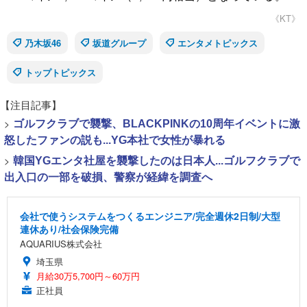
《KT》
乃木坂46
坂道グループ
エンタメトピックス
トップトピックス
【注目記事】
>
ゴルフクラブで襲撃、BLACKPINKの10周年イベントに激
怒したファンの説も...YG本社で女性が暴れる
>
韓国YGエンタ社屋を襲撃したのは日本人...ゴルフクラブで
出入口の一部を破損、警察が経緯を調査へ
会社で使うシステムをつくるエンジニア/完全週休2日制/大型
連休あり/社会保険完備
AQUARIUS株式会社
埼玉県
月給30万5,700円～60万円
正社員