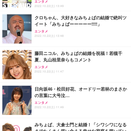
エンタメ
2022.10.22(土) 13:49
クロちゃん、大好きなみちょぱの結婚で絶叫ツ
イート「みちょぱーーーーー!!!!」
エンタメ
2022.10.22(土) 13:48
藤田ニコル、みちょぱの結婚を祝福！若槻千
夏、丸山桂里奈らもコメント
エンタメ
2022.10.22(土) 11:47
日向坂46・松田好花、オードリー若林のまさか
の言葉に大号泣…
エンタメ
2022.10.22(土) 11:49
みちょぱ、大倉士門と結婚！「シワシワになる