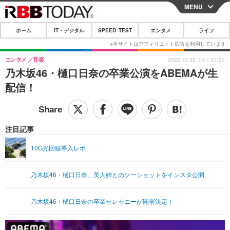
MENU
CLOSE
ホーム
IT・デジタル
SPEED TEST
エンタメ
ライフ
ホーム
IT・デジタル
エンタメ
音楽
2022.10.22（土）21:20
乃木坂46・樋口日奈の卒業公演をABEMAが生
IT・デジタルTOP
スマートフォン
SPEED TEST
配信！
ネタ
ガジェット・ツール
エンタメ
ショッピング
その他
エンタメTOP
映画・ドラマ
ライフ
注目記事
韓流・K-POP
韓国・芸能
ライフTOP
グルメ
リリース一覧
10G光回線導入レポ
音楽
スポーツ
ペット
ショッピング
プッシュ通知の停止方法
乃木坂46・樋口日奈、美人姉とのツーショットをインスタ公開
グラビア
ブログ
その他
ショッピング
その他
乃木坂46・樋口日奈の卒業セレモニーが開催決定！