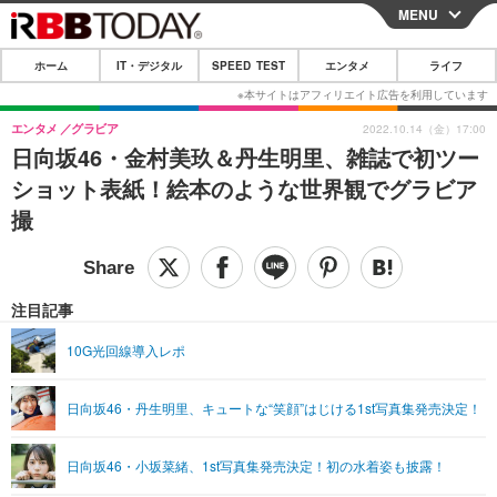
MENU
CLOSE
ホーム
IT・デジタル
SPEED TEST
エンタメ
ライフ
ホーム
IT・デジタル
エンタメ
グラビア
2022.10.14（金）17:00
日向坂46・金村美玖＆丹生明里、雑誌で初ツー
IT・デジタルTOP
スマートフォン
SPEED TEST
ショット表紙！絵本のような世界観でグラビア
ネタ
ガジェット・ツール
撮
エンタメ
ショッピング
その他
エンタメTOP
映画・ドラマ
ライフ
韓流・K-POP
韓国・芸能
注目記事
ライフTOP
グルメ
リリース一覧
音楽
スポーツ
10G光回線導入レポ
ペット
ショッピング
プッシュ通知の停止方法
グラビア
ブログ
その他
日向坂46・丹生明里、キュートな“笑顔”はじける1st写真集発売決定！
ショッピング
その他
日向坂46・小坂菜緒、1st写真集発売決定！初の水着姿も披露！