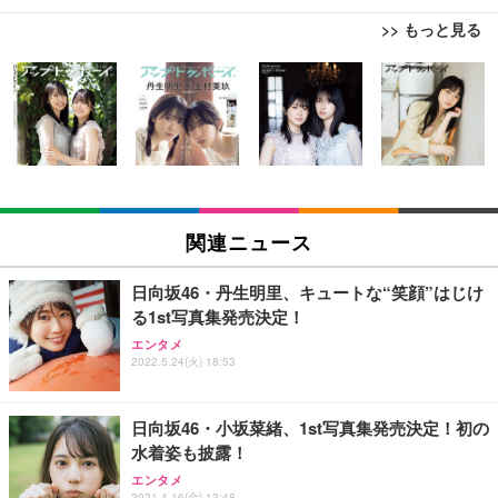
>> もっと見る
[EdoErgo] オフィスチェア 椅子 テレワーク 疲れな
EIZO ビジネス向けプレミアムモニター | FlexScan
Amazonベーシック ペットシーツ 薄型 レギュラー 1
い 跳ね上げ式アームレスト コンパクト 約105度ロッ
EV3240X-WT | 31.5型4K UHD・USB Type-C・ホワ
回使い捨て 無香料 ホワイト 300枚
キング pc 事務椅子 360度回転 座面昇降 強化ナイロ
イト
ン樹脂ベース 通気性メッシュ 在宅ワーク H-WY01
￥3,373
￥5,699
￥105,595
(黒網+黒枠+黒足)
EIZO ビジネス向けプレミアムモニター | FlexScan
SIHOO B100 オフィスチェア／デスクチェア メッシ
Amazonベーシック ペットシーツ 厚型 ワイド 42枚
EV2740X-WT | 27.0型4K UHD・USB Type-C・ホワ
ュチェア 人間工学 疲れない ブラック
x2袋(84枚) ホワイト(吸収面:ライトブルー)
関連ニュース
イト
￥27,999
￥3,234
￥109,572
日向坂46・丹生明里、キュートな“笑顔”はじけ
る1st写真集発売決定！
Sezlife オフィスチェア デスクチェア 疲れない テレ
【純正品】27"ゲーミングモニター DualSense 充電
ネオ・ルーライフ ネオ・オムツ L 中型犬用 26枚入
エンタメ
ワーク チェア 強化バックレスト 30度ロッキング機
フック付き（CFI-ZDM1J）
り 単品
2022.5.24(火) 18:53
能 人間工学 椅子 腰サポート 90度跳ね上げ式アーム
レスト 3Dヘッドレスト ハンガー付き 高反発クッシ
￥49,979
￥1,800
￥7,680
ョン PCチェア 通気性メッシュ ゲーミング/勉強/事
日向坂46・小坂菜緒、1st写真集発売決定！初の
務用 おしゃれ パソコンチェア (ブラック)
水着姿も披露！
Sezlife オフィスチェア デスクチェア 疲れない テレ
【整備済み品】Dell E2724HS 27インチ 液晶モニタ
Smart Basic(スマートベーシック) 【Amazon.co.jp
エンタメ
ワーク チェア 強化バックレスト 30度ロッキング機
ー フルHD（1920×1080）VA 非光沢 HDMI/DisplayP
限定】 Smart Basic アイリスオーヤマ ペットシーツ
2021.4.16(金) 13:48