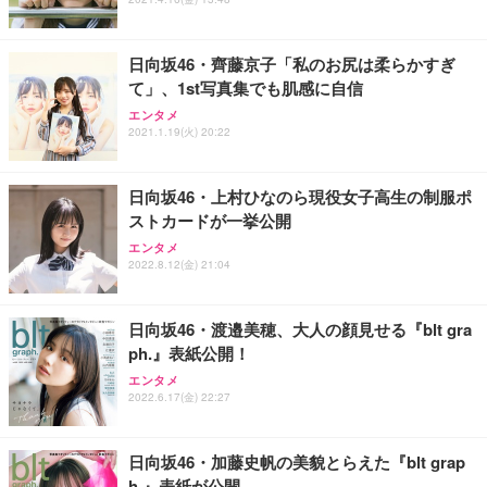
能 人間工学 椅子 腰サポート 90度跳ね上げ式アーム
ort/VGA スピーカー内蔵 高さ調整 スイベル VESA対
超厚型 お徳用 ワイド 100枚入 (x 1) (ケース販売)
レスト 3Dヘッドレスト ハンガー付き 高反発クッシ
応 ComfortView ビジネス向け
￥7,680
￥15,800
￥3,670
ョン PCチェア 通気性メッシュ ゲーミング/勉強/事
日向坂46・齊藤京子「私のお尻は柔らかすぎ
務用 おしゃれ パソコンチェア (ホワイト)
て」、1st写真集でも肌感に自信
ANDWINT オフィスチェア デスクチェア 肘なし メ
【MiniLED/24.5inch/280Hz/FHD】GRAPHT THE S
アイリスオーヤマ ペットシーツ 超厚型 お徳用 レギ
ッシュ 通気性 ランバーサポート付き 腰サポート ガ
HOOTER Gaming Monitor 24” Essential ゲーミン
エンタメ
ュラー 200枚入【Amazon.co.jp限定】
ス圧無段階昇降 360度回転 キャスター付き コンパク
グモニター QD 24.5インチ 1ms FHD 量子ドット 残
2021.1.19(火) 20:22
ト 幅52×奥行58.5×高さ84～96cm テレワーク 在宅
像低減 (3年保証 | 輝点保証 | 日本メーカー)
￥3,731
￥4,139
￥34,980
勤務 ブラック
日向坂46・上村ひなのら現役女子高生の制服ポ
ストカードが一挙公開
エンタメ
2022.8.12(金) 21:04
日向坂46・渡邉美穂、大人の顔見せる『blt gra
ph.』表紙公開！
エンタメ
2022.6.17(金) 22:27
日向坂46・加藤史帆の美貌とらえた『blt grap
h.』表紙が公開