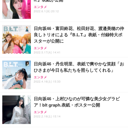
エンタメ
2022.6.1(水) 20:12
日向坂46・富田鈴花、松田好花、渡邉美穂の仲
良しトリオによる『B.L.T.』表紙・付録特大ポ
スターが公開に
エンタメ
2022.5.17(火) 14:41
日向坂46・丹生明里、表紙で爽やかな笑顔「お
ひさまが今日も私たちを照らしてくれる」
エンタメ
2022.4.16(土) 15:33
日向坂46・上村ひなのが可憐な美少女グラビ
ア！blt graph.表紙・ポスター公開
エンタメ
2022.2.19(土) 15:14