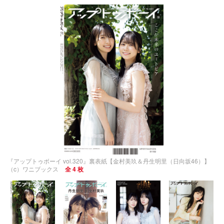
『アップトゥボーイ vol.320』裏表紙【金村美玖＆丹生明里（日向坂46）】
（c）ワニブックス
全 4 枚