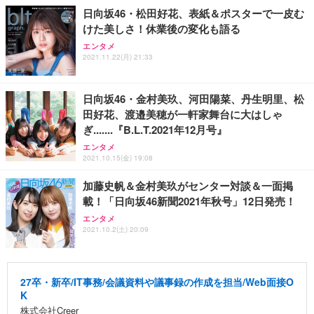
日向坂46・松田好花、表紙＆ポスターで一皮む
けた美しさ！休業後の変化も語る
エンタメ
2021.11.22(月) 21:33
日向坂46・金村美玖、河田陽菜、丹生明里、松
田好花、渡邉美穂が一軒家舞台に大はしゃ
ぎ.......『B.L.T.2021年12月号』
エンタメ
2021.10.15(金) 19:08
加藤史帆＆金村美玖がセンター対談＆一面掲
載！「日向坂46新聞2021年秋号」12日発売！
エンタメ
2021.10.2(土) 20:09
27卒・新卒/IT事務/会議資料や議事録の作成を担当/Web面接O
K
株式会社Creer