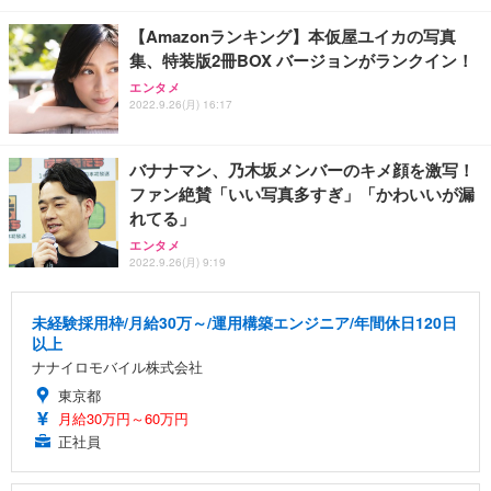
【Amazonランキング】本仮屋ユイカの写真
集、特装版2冊BOX バージョンがランクイン！
エンタメ
2022.9.26(月) 16:17
バナナマン、乃木坂メンバーのキメ顔を激写！
ファン絶賛「いい写真多すぎ」「かわいいが漏
れてる」
エンタメ
2022.9.26(月) 9:19
未経験採用枠/月給30万～/運用構築エンジニア/年間休日120日
以上
ナナイロモバイル株式会社
東京都
月給30万円～60万円
正社員