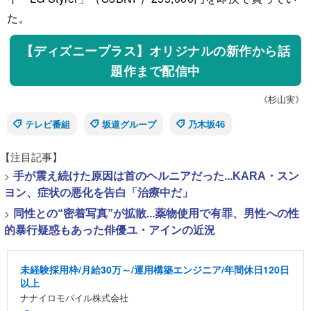
た。
【ディズニープラス】オリジナルの新作から話
題作まで配信中
《杉山実》
テレビ番組
坂道グループ
乃木坂46
【注目記事】
>
手が震え続けた原因は首のヘルニアだった...KARA・スン
ヨン、症状の悪化を告白「治療中だ」
>
同性との“密着写真”が拡散...薬物使用で有罪、男性への性
的暴行疑惑もあった俳優ユ・アインの近況
未経験採用枠/月給30万～/運用構築エンジニア/年間休日120日
以上
ナナイロモバイル株式会社