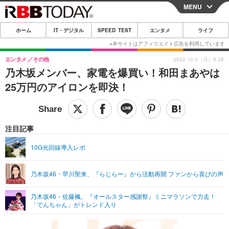
MENU
CLOSE
ホーム
IT・デジタル
SPEED TEST
エンタメ
ライフ
ホーム
IT・デジタル
エンタメ
その他
2022.10.3（月）9:28
乃木坂メンバー、家電を爆買い！和田まあやは
IT・デジタルTOP
スマートフォン
SPEED TEST
25万円のアイロンを即決！
ネタ
ガジェット・ツール
エンタメ
ショッピング
その他
エンタメTOP
映画・ドラマ
ライフ
注目記事
韓流・K-POP
韓国・芸能
ライフTOP
グルメ
リリース一覧
10G光回線導入レポ
音楽
スポーツ
ペット
ショッピング
プッシュ通知の停止方法
乃木坂46・早川聖来、『らじらー』から活動再開 ファンから喜びの声
グラビア
ブログ
その他
乃木坂46・佐藤楓、『オールスター感謝祭』ミニマラソンで力走！
ショッピング
その他
「でんちゃん」がトレンド入り