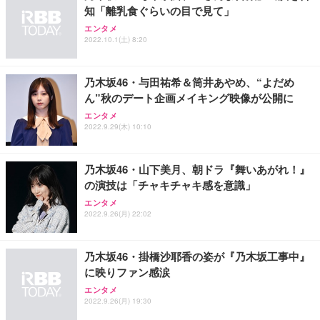
知「離乳食ぐらいの目で見て」
エンタメ
2022.10.1(土) 8:20
乃木坂46・与田祐希＆筒井あやめ、“よだめ
ん”秋のデート企画メイキング映像が公開に
エンタメ
2022.9.29(木) 10:10
乃木坂46・山下美月、朝ドラ『舞いあがれ！』
の演技は「チャキチャキ感を意識」
エンタメ
2022.9.26(月) 22:02
乃木坂46・掛橋沙耶香の姿が『乃木坂工事中』
に映りファン感涙
エンタメ
2022.9.26(月) 19:30