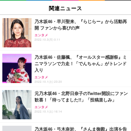
SIHOO B100 オフィスチェア／デスクチェア メッシ
Amazonベーシック ペットシーツ 厚型 ワイド 42枚
EV2740X-WT | 27.0型4K UHD・USB Type-C・ホワ
ュチェア 人間工学 疲れない ブラック
x2袋(84枚) ホワイト(吸収面:ライトブルー)
関連ニュース
イト
￥27,999
￥3,234
￥109,572
乃木坂46・早川聖来、『らじらー』から活動再
開 ファンから喜びの声
Sezlife オフィスチェア デスクチェア 疲れない テレ
【純正品】27"ゲーミングモニター DualSense 充電
ネオ・ルーライフ ネオ・オムツ L 中型犬用 26枚入
エンタメ
ワーク チェア 強化バックレスト 30度ロッキング機
フック付き（CFI-ZDM1J）
り 単品
2022.10.3(月) 0:11
能 人間工学 椅子 腰サポート 90度跳ね上げ式アーム
レスト 3Dヘッドレスト ハンガー付き 高反発クッシ
￥49,979
￥1,800
￥7,680
ョン PCチェア 通気性メッシュ ゲーミング/勉強/事
乃木坂46・佐藤楓、『オールスター感謝祭』ミ
務用 おしゃれ パソコンチェア (ブラック)
ニマラソンで力走！「でんちゃん」がトレンド
Sezlife オフィスチェア デスクチェア 疲れない テレ
【整備済み品】Dell E2724HS 27インチ 液晶モニタ
Smart Basic(スマートベーシック) 【Amazon.co.jp
入り
ワーク チェア 強化バックレスト 30度ロッキング機
ー フルHD（1920×1080）VA 非光沢 HDMI/DisplayP
限定】 Smart Basic アイリスオーヤマ ペットシーツ
能 人間工学 椅子 腰サポート 90度跳ね上げ式アーム
ort/VGA スピーカー内蔵 高さ調整 スイベル VESA対
超厚型 お徳用 ワイド 100枚入 (x 1) (ケース販売)
エンタメ
レスト 3Dヘッドレスト ハンガー付き 高反発クッシ
応 ComfortView ビジネス向け
2022.10.1(土) 23:20
￥7,680
￥15,800
￥3,670
ョン PCチェア 通気性メッシュ ゲーミング/勉強/事
務用 おしゃれ パソコンチェア (ホワイト)
元乃木坂46・北野日奈子のTwitter開設にファン
歓喜！「待ってました!!」「投稿楽しみ」
ANDWINT オフィスチェア デスクチェア 肘なし メ
【MiniLED/24.5inch/280Hz/FHD】GRAPHT THE S
アイリスオーヤマ ペットシーツ 超厚型 お徳用 レギ
ッシュ 通気性 ランバーサポート付き 腰サポート ガ
HOOTER Gaming Monitor 24” Essential ゲーミン
エンタメ
ュラー 200枚入【Amazon.co.jp限定】
ス圧無段階昇降 360度回転 キャスター付き コンパク
グモニター QD 24.5インチ 1ms FHD 量子ドット 残
2022.10.1(土) 16:14
ト 幅52×奥行58.5×高さ84～96cm テレワーク 在宅
像低減 (3年保証 | 輝点保証 | 日本メーカー)
￥3,731
￥4,139
￥34,980
勤務 ブラック
乃木坂46・弓木奈於、『さんま御殿』出演を告