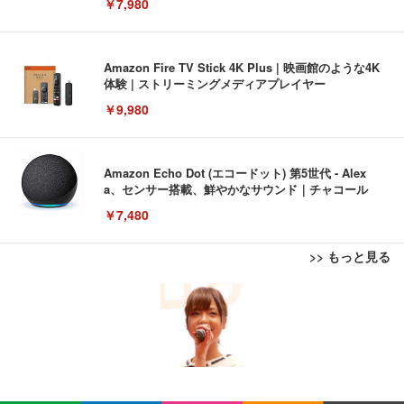
￥7,980
Amazon Fire TV Stick 4K Plus | 映画館のような4K
体験 | ストリーミングメディアプレイヤー
￥9,980
Amazon Echo Dot (エコードット) 第5世代 - Alex
a、センサー搭載、鮮やかなサウンド｜チャコール
￥7,480
>> もっと見る
[EdoErgo] オフィスチェア 椅子 テレワーク 疲れな
EIZO ビジネス向けプレミアムモニター | FlexScan
Amazonベーシック ペットシーツ 薄型 レギュラー 1
い 跳ね上げ式アームレスト コンパクト 約105度ロッ
EV3240X-WT | 31.5型4K UHD・USB Type-C・ホワ
回使い捨て 無香料 ホワイト 300枚
キング pc 事務椅子 360度回転 座面昇降 強化ナイロ
イト
ン樹脂ベース 通気性メッシュ 在宅ワーク H-WY01
￥3,373
￥5,699
￥105,595
(黒網+黒枠+黒足)
EIZO ビジネス向けプレミアムモニター | FlexScan