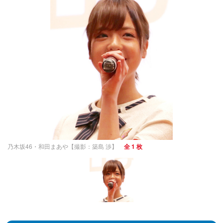
乃木坂46・和田まあや【撮影：築島 渉】
全 1 枚