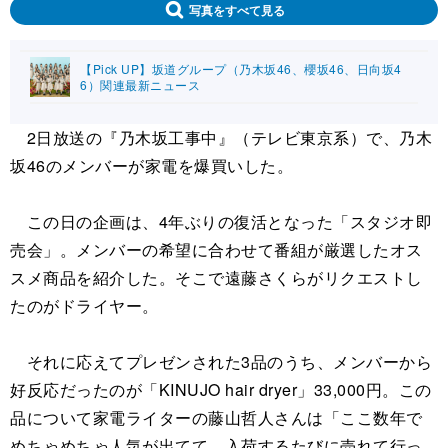
写真をすべて見る
【Pick UP】坂道グループ（乃木坂46、櫻坂46、日向坂4
6）関連最新ニュース
2日放送の『乃木坂工事中』（テレビ東京系）で、乃木
坂46のメンバーが家電を爆買いした。
この日の企画は、4年ぶりの復活となった「スタジオ即
売会」。メンバーの希望に合わせて番組が厳選したオス
スメ商品を紹介した。そこで遠藤さくらがリクエストし
たのがドライヤー。
それに応えてプレゼンされた3品のうち、メンバーから
好反応だったのが「KINUJO hair dryer」33,000円。この
品について家電ライターの藤山哲人さんは「ここ数年で
めちゃめちゃ人気が出てて、入荷するたびに売れて行っ