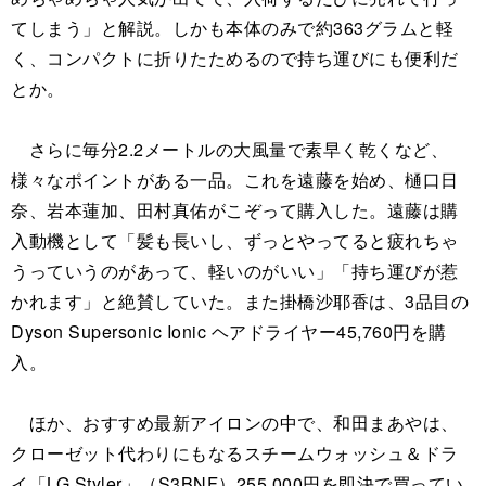
てしまう」と解説。しかも本体のみで約363グラムと軽
く、コンパクトに折りたためるので持ち運びにも便利だ
とか。
さらに毎分2.2メートルの大風量で素早く乾くなど、
様々なポイントがある一品。これを遠藤を始め、樋口日
奈、岩本蓮加、田村真佑がこぞって購入した。遠藤は購
入動機として「髪も長いし、ずっとやってると疲れちゃ
うっていうのがあって、軽いのがいい」「持ち運びが惹
かれます」と絶賛していた。また掛橋沙耶香は、3品目の
Dyson Supersonic Ionic ヘアドライヤー45,760円を購
入。
ほか、おすすめ最新アイロンの中で、和田まあやは、
クローゼット代わりにもなるスチームウォッシュ＆ドラ
イ「LG Styler」（S3BNF）255,000円を即決で買ってい