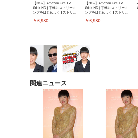
【New】Amazon Fire TV
【New】Amazon Fire TV
Stick HD | 手軽にストリーミ
Stick HD | 手軽にストリーミ
ングをはじめよう | ストリー
ングをはじめよう | ストリー
ミングメディアプレイヤー
ミングメディアプレイヤー
￥6,980
￥6,980
関連ニュース
EIZO ビジネス向けプレミア
EIZO ビジネス向けプレミア
【純
[EdoErgo] オフィスチェア 椅
Amazonベーシック ペットシ
SIHOO B100 オフィスチェア
Amazonベーシック ペットシ
ムモニター | FlexScan
ムモニター | FlexScan
ニタ
子 テレワーク 疲れない 跳ね
ーツ 薄型 レギュラー 1回使い
／デスクチェア メッシュチェ
ーツ 厚型 ワイド 42枚x2袋(84
EV3240X-WT | 31.5型4K
EV2740X-WT | 27.0型4K
ク付
上げ式アームレスト コンパク
捨て 無香料 ホワイト 300枚
ア 人間工学 疲れない ブラッ
枚) ホワイト(吸収面:ライトブ
UHD・USB Type-C・ホワイ
UHD・USB Type-C・ホワイ
ト 約105度ロッキング pc 事務
￥105,595
￥109,572
ク
ルー)
￥4
ト
ト
￥5,699
￥3,373
￥27,999
￥3,234
椅子 360度回転 座面昇降 強化
ナイロン樹脂ベース 通気性メ
ッシュ 在宅ワーク H-
WY01(黒網+黒枠+黒足)