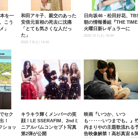
ック)
ト)
木本を一
和田アキ子、親交のあった
日向坂46・松田好花、TB
、こう
安倍元首相の死去に沈痛
朝の情報番組『THE TIME
メ」
「とても気さくな人だっ
火曜日新レギュラーに
た」
2022.10.1(土) 16:34
2022.7.9(土) 14:42
でセク
キラキラ輝くメンバーの笑
映画『いつか、いつ
出！
顔！LE SSERAFIM、2ndミ
も‥‥‥いつまでも。』
オフショッ
ニアルバムコンセプト写真
内まりやの主題歌流れる
第2弾が公開
告映像解禁！高杉真宙＆