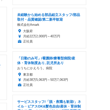
未経験から始める部品組立スタッフ/部品
取付・品質確認/第二新卒歓迎
株式会社Amark
大阪府
月給22万2,000円～40万円
正社員
「日勤のみ可」/看護師/療養型病院/産
休・育休制度あり, 託児所あり
ば
おうちにかえろう。病院
東京都
月給38万5,063円～50万7,063円
正社員
サービススタッフ/「脱・夜職も歓迎/」ネ
イル・ピアスOK&髪色自由/産休・育休制