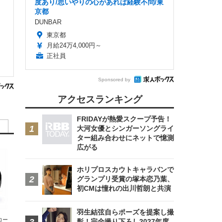
度あり/思いやりの心があれば経験不問/東
京都
DUNBAR
東京都
月給24万4,000円～
正社員
Sponsored by
アクセスランキング
FRIDAYが熱愛スクープ予告！
大河女優とシンガーソングライ
ター組み合わせにネットで憶測
広がる
ホリプロスカウトキャラバンで
グランプリ受賞の塚本恋乃葉、
初CMは憧れの出川哲朗と共演
羽生結弦自らポーズを提案し撮
エコー
影！完全撮り下ろし2027年度