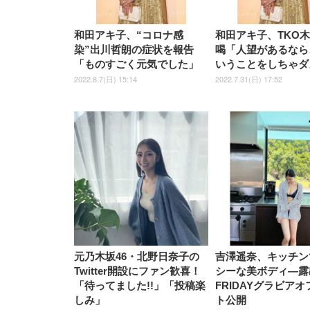
和田アキ子、“コロナ感
和田アキ子、TKO
染”出川哲朗の症状を報告
喝「人望があるなら
「ものすごく元気でした」
いうことをしちゃダ
2022.8.7(日) 15:14
2022.7.31(日) 17:52
元乃木坂46・北野日奈子の
吉澤遥奈、キッチン
Twitter開設にファン歓喜！
シーな美ボディ―露
「待ってました!!」「投稿楽
FRIDAYグラビア
しみ」
ト公開