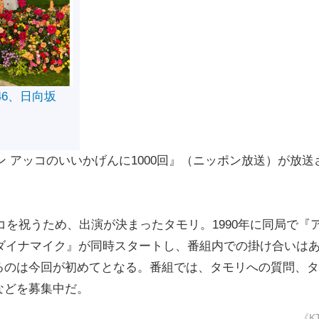
46、日向坂
ン アッコのいいかげんに1000回』（ニッポン放送）が放送
コを祝うため、出演が決まったタモリ。1990年に同局で『
刊ダイナマイク』が同時スタートし、番組内での掛け合いは
るのは今回が初めてとなる。番組では、タモリへの質問、タ
などを募集中だ。
《K