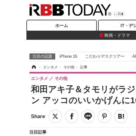
ホーム
IT・デ
映画・ドラマ
注目の話題
iPhone 16
こだわりデスクツアー
A
ホーム
›
エンタメ
›
その他
›
記事
エンタメ
その他
和田アキ子＆タモリがラジ
ン アッコのいいかげんに1
注目記事