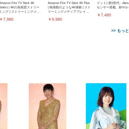
Amazon Fire TV Stick 4K
Amazon Fire TV Stick 4K Plus
ドット) 第5世代 - Ale
Select | 4Kの高画質ストリー
| 映画館のような4K体験 | スト
センサー搭載、鮮やか
ミング | ストリーミングメデ
リーミングメディアプレイヤ
サウンド｜チャコール
￥7,480
ィアプレイヤー
ー
￥7,980
￥9,980
>> もっ
【整備済み品】Dell
【MiniLED/24.5inch/280Hz/
正品】27"ゲーミングモ
ANDWINT オフィスチ
アイリスオーヤマ ペ
Sezlife オフィスチェア デスク
ネオ・ルーライフ ネオ・オム
E2724HS 27インチ 液晶モ
Sezlife オフィスチェア デスク
Smart Basic(スマートベーシ
GRAPHT THE SHOOTER
ー DualSense 充電フッ
ア デスクチェア 肘なし
シーツ 超厚型 お徳用 
チェア 疲れない テレワーク
ツ L 中型犬用 26枚入り 単品
ニター フル
チェア 疲れない テレワーク
ック) 【Amazon.co.jp限定】
Gaming Monitor 24” Essential
き（CFI-ZDM1J）
ッシュ 通気性 ランバ
ュラー 200枚入
チェア 強化バックレスト 30
HD（1920×1080）VA 非光
チェア 強化バックレスト 30度
Smart Basic アイリスオーヤマ
ーミングモニター QD 24.5イ
ポート付き 腰サポート
【Amazon.co.jp限定】
￥1,800
￥15,800
￥34,980
9,979
度ロッキング機能 人間工学 椅
沢 HDMI/DisplayPort/VGA
ロッキング機能 人間工学 椅子
ペットシーツ 超厚型 お徳用
￥4,139
￥3,731
1ms FHD 量子ドット 残像低減
ス圧無段階昇降 360度
￥7,680
￥7,680
￥3,670
子 腰サポート 90度跳ね上げ
スピーカー内蔵 高さ調整 ス
腰サポート 90度跳ね上げ式ア
ワイド 100枚入 (x 1) (ケース
年保証 | 輝点保証 | 日本メーカ
転 キャスター付き コ
式アームレスト 3Dヘッドレス
イベル VESA対応
ームレスト 3Dヘッドレスト
販売)
クト 幅52×奥行58.5×
ト ハンガー付き 高反発クッシ
ComfortView ビジネス向け
ハンガー付き 高反発クッショ
84～96cm テレワーク
ョン PCチェア 通気性メッシ
ン PCチェア 通気性メッシュ
宅勤務 ブラック
ュ ゲーミング/勉強/事務用 お
ゲーミング/勉強/事務用 おし
しゃれ パソコンチェア (ブラ
ゃれ パソコンチェア (ホワイ