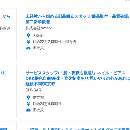
」から
未経験から始める部品組立スタッフ/部品取付・品質確認/
第二新卒歓迎
あざみ
株式会社Amark
大阪府
月給22万2,000円～40万円
正社員
り,
サービススタッフ/「脱・夜職も歓迎/」ネイル・ピアス
OK&髪色自由/産休・育休制度あり/思いやりの心があれ
経験不問/東京都
DUNBAR
東京都
月給24万4,000円～
正社員
志望
「27卒」即入寮OK・ネイルカラー・ネイルグッズの製造