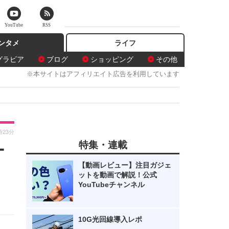
YouTube
RSS
ンタメ
ライフ
グラビア
ブログ
ショッピング
その他
※本サイトはアフィリエイト広告を利用しています
時23分
特集・連載
ー
【動画レビュー】注目ガジェ
ットを動画で解説！公式
YouTubeチャンネル
10G光回線導入レポ