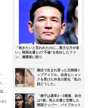
「抱きたいと言われたのに…寛大な方が多
い」韓国名優との“不倫”を告白したファ
ン、擁護派に怒り
横浜で生まれ育った元韓国ト
HIKAKIN、熊本地震に2000万円を寄付 動画で募金方法を解説し支援を呼びかけ
ップアイドル、自身もショッ
クを受けた外見の変化「私の
羽生結弦自らポーズを提案し撮影！完全撮り下ろし2027年度版カレンダーが発売決定！
顔どうした」
熊本地震の瞬間、手術室の緊迫ニュース映像が話題！「本当にすごい」「尊敬の念しかない」
「精子は通常2～3億個、自分
は7個」美人女優と交際した
を送る
韓国ラッパー、パイプカット