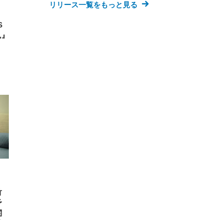
リリース一覧をもっと見る
S
,』
竹
予
関