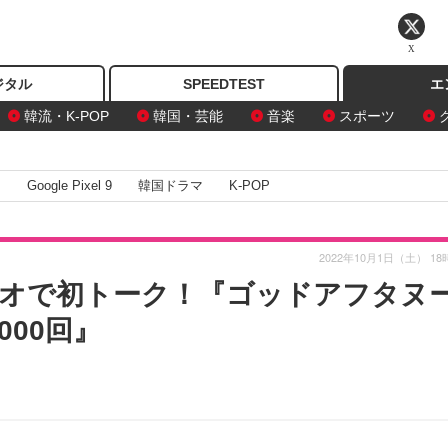
X
ジタル
SPEEDTEST
エ
韓流・K-POP
韓国・芸能
音楽
スポーツ
I
Google Pixel 9
韓国ドラマ
K-POP
2022年10月1日（土） 18
オで初トーク！『ゴッドアフタヌ
000回』