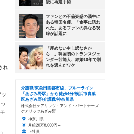
後に再建手術
ファンとの不倫疑惑の渦中に
ある韓国名優、「食事に誘わ
れた」あるファンの異なる視
線が話題に
「産めない申し訳なさか
ら…」韓国初のトランスジェ
ンダー芸能人、結婚10年で別
れを選んだワケ
され
介護職/東急田園都市線、ブルーライン
「あざみ野駅」から徒歩4分/横浜市青葉
アッ
区あざみ野/介護職/神奈川県
あっ
株式会社ケアリッツ・アンド・パートナーズ
ケアリッツあざみ野
モ
神奈川県
月給20万8,000円～
正社員
T》