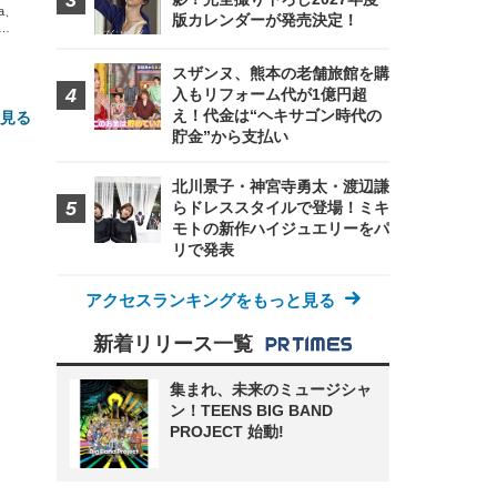
xa、
版カレンダーが発売決定！
な
スザンヌ、熊本の老舗旅館を購
入もリフォーム代が1億円超
え！代金は“ヘキサゴン時代の
と見る
貯金”から支払い
北川景子・神宮寺勇太・渡辺謙
らドレススタイルで登場！ミキ
モトの新作ハイジュエリーをパ
リで発表
アクセスランキングをもっと見る
FHD】
ェ
ット
新着リリース一覧
 メ
レギ
 ゲ
ーサ
ンチ
 ガ
集まれ、未来のミュージシャ
 (3
回
ー)
ン！TEENS BIG BAND
ンパ
高さ
PROJECT 始動!
 在