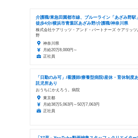
介護職/東急田園都市線、ブルーライン「あざみ野駅
徒歩4分/横浜市青葉区あざみ野/介護職/神奈川県
株式会社ケアリッツ・アンド・パートナーズ ケアリッツ
野
神奈川県
月給20万8,000円～
正社員
「日勤のみ可」/看護師/療養型病院/産休・育休制度あ
託児所あり
おうちにかえろう。病院
東京都
月給38万5,063円～50万7,063円
正社員
「27卒」YouTube動画編集スタッフ・クリエイター