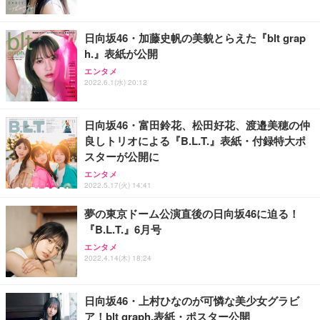
日向坂46・加藤史帆の美貌とらえた『blt grap
h.』表紙が公開
エンタメ
2022.6.1(水) 20:12
日向坂46・富田鈴花、松田好花、渡邉美穂の仲
良しトリオによる『B.L.T.』表紙・付録特大ポ
スターが公開に
エンタメ
2022.5.17(火) 14:41
夢の東京ドーム公演直後の日向坂46に迫る！
『B.L.T.』6月号
エンタメ
2022.4.14(木) 18:24
日向坂46・上村ひなのが可憐な美少女グラビ
ア！blt graph.表紙・ポスター公開