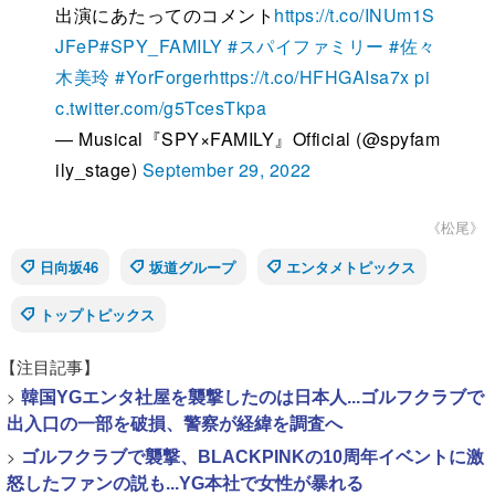
出演にあたってのコメント
https://t.co/INUm1S
JFeP
#SPY_FAMILY
#スパイファミリー
#佐々
木美玲
#YorForger
https://t.co/HFHGAIsa7x
pi
c.twitter.com/g5TcesTkpa
— Musical『SPY×FAMILY』Official (@spyfam
ily_stage)
September 29, 2022
《松尾》
日向坂46
坂道グループ
エンタメトピックス
トップトピックス
【注目記事】
>
韓国YGエンタ社屋を襲撃したのは日本人...ゴルフクラブで
出入口の一部を破損、警察が経緯を調査へ
>
ゴルフクラブで襲撃、BLACKPINKの10周年イベントに激
怒したファンの説も...YG本社で女性が暴れる