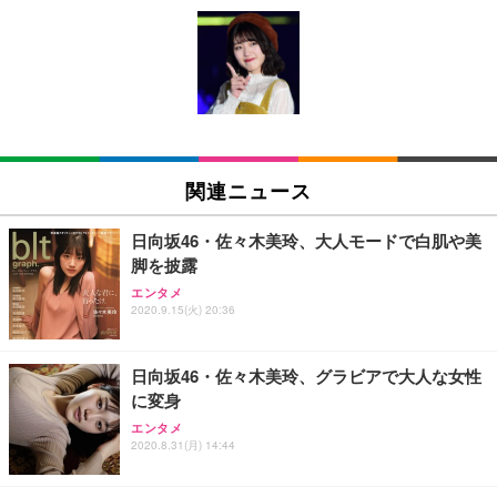
[EdoErgo] オフィスチェア 椅子 テレワーク 疲れな
EIZO ビジネス向けプレミアムモニター | FlexScan
Amazonベーシック ペットシーツ 薄型 レギュラー 1
い 跳ね上げ式アームレスト コンパクト 約105度ロッ
EV3240X-WT | 31.5型4K UHD・USB Type-C・ホワ
回使い捨て 無香料 ホワイト 300枚
キング pc 事務椅子 360度回転 座面昇降 強化ナイロ
イト
ン樹脂ベース 通気性メッシュ 在宅ワーク H-WY01
￥3,373
￥5,699
￥105,595
(黒網+黒枠+黒足)
EIZO ビジネス向けプレミアムモニター | FlexScan
SIHOO B100 オフィスチェア／デスクチェア メッシ
Amazonベーシック ペットシーツ 厚型 ワイド 42枚
EV2740X-WT | 27.0型4K UHD・USB Type-C・ホワ
ュチェア 人間工学 疲れない ブラック
x2袋(84枚) ホワイト(吸収面:ライトブルー)
関連ニュース
イト
￥27,999
￥3,234
￥109,572
日向坂46・佐々木美玲、大人モードで白肌や美
脚を披露
Sezlife オフィスチェア デスクチェア 疲れない テレ
【純正品】27"ゲーミングモニター DualSense 充電
ネオ・ルーライフ ネオ・オムツ L 中型犬用 26枚入
エンタメ
ワーク チェア 強化バックレスト 30度ロッキング機
フック付き（CFI-ZDM1J）
り 単品
2020.9.15(火) 20:36
能 人間工学 椅子 腰サポート 90度跳ね上げ式アーム
レスト 3Dヘッドレスト ハンガー付き 高反発クッシ
￥49,979
￥1,800
￥7,680
ョン PCチェア 通気性メッシュ ゲーミング/勉強/事
日向坂46・佐々木美玲、グラビアで大人な女性
務用 おしゃれ パソコンチェア (ブラック)
に変身
Sezlife オフィスチェア デスクチェア 疲れない テレ
【整備済み品】Dell E2724HS 27インチ 液晶モニタ
Smart Basic(スマートベーシック) 【Amazon.co.jp
エンタメ
ワーク チェア 強化バックレスト 30度ロッキング機
ー フルHD（1920×1080）VA 非光沢 HDMI/DisplayP
限定】 Smart Basic アイリスオーヤマ ペットシーツ
2020.8.31(月) 14:44
能 人間工学 椅子 腰サポート 90度跳ね上げ式アーム
ort/VGA スピーカー内蔵 高さ調整 スイベル VESA対
超厚型 お徳用 ワイド 100枚入 (x 1) (ケース販売)
レスト 3Dヘッドレスト ハンガー付き 高反発クッシ
応 ComfortView ビジネス向け
￥7,680
￥15,800
￥3,670
ョン PCチェア 通気性メッシュ ゲーミング/勉強/事