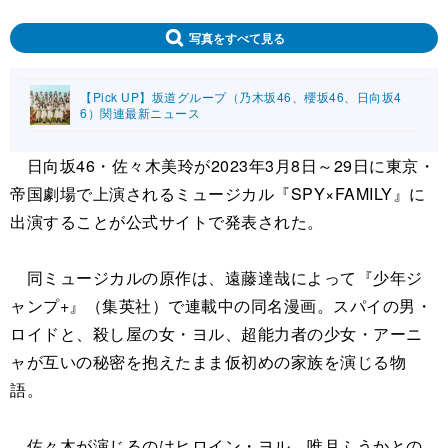
写真をすべて見る
【Pick UP】坂道グループ（乃木坂46、櫻坂46、日向坂4
6）関連最新ニュース
日向坂46・佐々木美玲が2023年3月8日～29日に東京・
帝国劇場で上演されるミュージカル『SPY×FAMILY』に
出演することが公式サイトで発表された。
同ミュージカルの原作は、遠藤達哉によって『少年ジ
ャンプ+』（集英社）で連載中の同名漫画。スパイの男・
ロイドと、殺し屋の女・ヨル、超能力者の少女・アーニ
ャが互いの秘密を抱えたまま仮初めの家族を演じる物
語。
佐々木が演じるのはヒロイン・ヨル。唯月ふうかとの