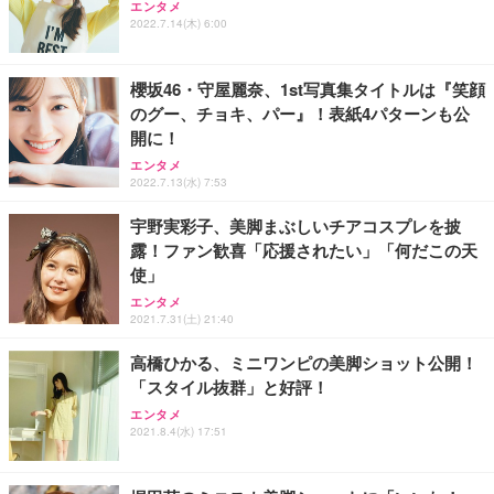
エンタメ
ワーク チェア 強化バックレスト 30度ロッキング機
ー フルHD（1920×1080）VA 非光沢 HDMI/DisplayP
限定】 Smart Basic アイリスオーヤマ ペットシーツ
2022.7.14(木) 6:00
能 人間工学 椅子 腰サポート 90度跳ね上げ式アーム
ort/VGA スピーカー内蔵 高さ調整 スイベル VESA対
超厚型 お徳用 ワイド 100枚入 (x 1) (ケース販売)
レスト 3Dヘッドレスト ハンガー付き 高反発クッシ
応 ComfortView ビジネス向け
￥7,680
￥15,800
￥3,670
ョン PCチェア 通気性メッシュ ゲーミング/勉強/事
櫻坂46・守屋麗奈、1st写真集タイトルは『笑顔
務用 おしゃれ パソコンチェア (ホワイト)
のグー、チョキ、パー』！表紙4パターンも公
ANDWINT オフィスチェア デスクチェア 肘なし メ
【MiniLED/24.5inch/280Hz/FHD】GRAPHT THE S
アイリスオーヤマ ペットシーツ 超厚型 お徳用 レギ
開に！
ッシュ 通気性 ランバーサポート付き 腰サポート ガ
HOOTER Gaming Monitor 24” Essential ゲーミン
ュラー 200枚入【Amazon.co.jp限定】
ス圧無段階昇降 360度回転 キャスター付き コンパク
グモニター QD 24.5インチ 1ms FHD 量子ドット 残
エンタメ
ト 幅52×奥行58.5×高さ84～96cm テレワーク 在宅
像低減 (3年保証 | 輝点保証 | 日本メーカー)
￥3,731
2022.7.13(水) 7:53
￥4,139
￥34,980
勤務 ブラック
宇野実彩子、美脚まぶしいチアコスプレを披
露！ファン歓喜「応援されたい」「何だこの天
使」
エンタメ
2021.7.31(土) 21:40
高橋ひかる、ミニワンピの美脚ショット公開！
「スタイル抜群」と好評！
エンタメ
2021.8.4(水) 17:51