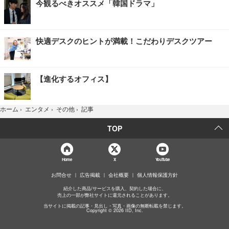
今観るべきオススメ「韓国ドラマ」
快適デスクのヒントが満載！こだわりデスクツアー
【進化するオフィス】
記事
ホーム
›
エンタメ
›
その他
›
TOP
Home
X
YouTube
お問合せ
広告掲載
会社概要
個人情報保護方針
紹介した商品/サービスを購入、契約した場合に、
売上の一部が弊社サイトに還元されることがあります。
当サイトに掲載の記事・見出し・写真・画像の無断転載を禁じます。
Copyright © 2026 IID, Inc.