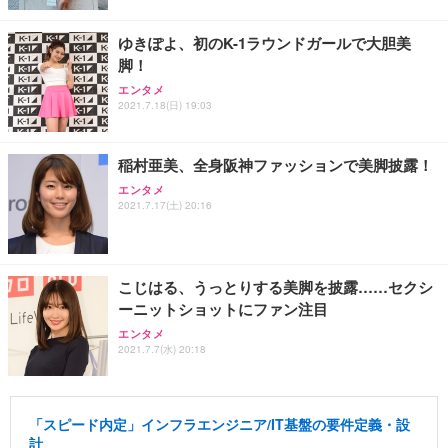
ゆきぽよ、初のK-1ラウンドガールで大胆美
脚！
エンタメ
2021.7.18(日) 19:03
稲村亜美、全身阪神ファッションで美脚披露！
エンタメ
2021.7.17(土) 20:16
こじはる、うっとりする美脚を披露……セクシ
ーニットショットにファン注目
エンタメ
2021.7.7(水) 20:18
「スピード内定」インフラエンジニア/IT基盤の要件定義・設
計