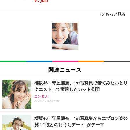
￥7,480
>> もっと見る
[EdoErgo] オフィスチェア 椅子 テレワーク 疲れな
EIZO ビジネス向けプレミアムモニター | FlexScan
Amazonベーシック ペットシーツ 薄型 レギュラー 1
い 跳ね上げ式アームレスト コンパクト 約105度ロッ
EV3240X-WT | 31.5型4K UHD・USB Type-C・ホワ
回使い捨て 無香料 ホワイト 300枚
キング pc 事務椅子 360度回転 座面昇降 強化ナイロ
イト
ン樹脂ベース 通気性メッシュ 在宅ワーク H-WY01
￥3,373
￥5,699
￥105,595
(黒網+黒枠+黒足)
EIZO ビジネス向けプレミアムモニター | FlexScan
SIHOO B100 オフィスチェア／デスクチェア メッシ
Amazonベーシック ペットシーツ 厚型 ワイド 42枚
EV2740X-WT | 27.0型4K UHD・USB Type-C・ホワ
ュチェア 人間工学 疲れない ブラック
x2袋(84枚) ホワイト(吸収面:ライトブルー)
関連ニュース
イト
￥27,999
￥3,234
￥109,572
櫻坂46・守屋麗奈、1st写真集で着てみたいとリ
クエストして実現したカット公開
Sezlife オフィスチェア デスクチェア 疲れない テレ
【純正品】27"ゲーミングモニター DualSense 充電
ネオ・ルーライフ ネオ・オムツ L 中型犬用 26枚入
エンタメ
ワーク チェア 強化バックレスト 30度ロッキング機
フック付き（CFI-ZDM1J）
り 単品
2022.7.21(木) 6:00
能 人間工学 椅子 腰サポート 90度跳ね上げ式アーム
レスト 3Dヘッドレスト ハンガー付き 高反発クッシ
￥49,979
￥1,800
￥7,680
ョン PCチェア 通気性メッシュ ゲーミング/勉強/事
櫻坂46・守屋麗奈、1st写真集からエプロン姿公
務用 おしゃれ パソコンチェア (ブラック)
開！“彼とのおうちデート”がテーマ
Sezlife オフィスチェア デスクチェア 疲れない テレ
【整備済み品】Dell E2724HS 27インチ 液晶モニタ
Smart Basic(スマートベーシック) 【Amazon.co.jp