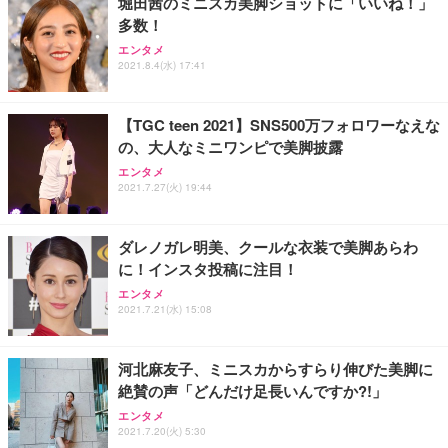
堀田茜のミニスカ美脚ショットに「いいね！」
多数！
エンタメ
2021.8.4(水) 17:41
【TGC teen 2021】SNS500万フォロワーなえな
の、大人なミニワンピで美脚披露
エンタメ
2021.7.27(火) 19:44
ダレノガレ明美、クールな衣装で美脚あらわ
に！インスタ投稿に注目！
エンタメ
2021.7.21(水) 15:08
河北麻友子、ミニスカからすらり伸びた美脚に
絶賛の声「どんだけ足長いんですか?!」
エンタメ
2021.7.20(火) 5:30