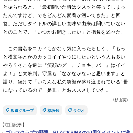
と振られると、「最初聞いた時はクスッと笑ってしまっ
たんですけど、でもどんどん愛着が湧いてきた」と回
答。ただしタイトルの詳しい意味や由来は聞いていない
とのことで、「いつかお聞きしたい」と抱負を述べた。
この書名をコカドもかなり気に入ったらしく、「もっ
と横文字とかのカッコイイやつにしたいという人も多い
やろ？そこを逆に『笑顔のグー、チョキ、パー』はイイ
よ！」と太鼓判。守屋も「なかなかないと思います」と
語り、続けて「いろんな私の笑顔が盛り込まれている1冊
になっているので、是非」とおススメしていた。
《杉山実》
坂道グループ
櫻坂46
ラジオ
【注目記事】
>
ゴルフクラブで襲撃、BLACKPINKの10周年イベントに激