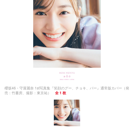
櫻坂46・守屋麗奈 1st写真集『笑顔のグー、チョキ、パー』通常版カバー（発
売：竹書房、撮影：東京祐）
全 1 枚