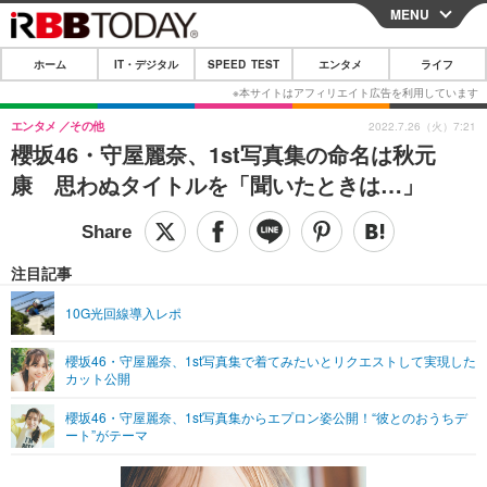
MENU
CLOSE
ホーム
IT・デジタル
SPEED TEST
エンタメ
ライフ
ホーム
IT・デジタル
エンタメ
その他
2022.7.26（火）7:21
櫻坂46・守屋麗奈、1st写真集の命名は秋元
IT・デジタルTOP
スマートフォン
SPEED TEST
康 思わぬタイトルを「聞いたときは…」
ネタ
ガジェット・ツール
エンタメ
ショッピング
その他
エンタメTOP
映画・ドラマ
ライフ
注目記事
韓流・K-POP
韓国・芸能
ライフTOP
グルメ
リリース一覧
10G光回線導入レポ
音楽
スポーツ
ペット
ショッピング
プッシュ通知の停止方法
櫻坂46・守屋麗奈、1st写真集で着てみたいとリクエストして実現した
カット公開
グラビア
ブログ
その他
櫻坂46・守屋麗奈、1st写真集からエプロン姿公開！“彼とのおうちデ
ショッピング
その他
ート”がテーマ