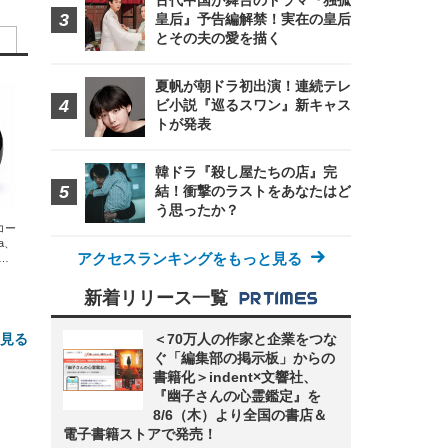
古代中国が舞台のドラマ『独孤
皇后』予告編解禁！実在の皇后
とその夫の愛を描く
夏帆が朝ドラ初出演！連続テレ
ビ小説『巡るスワン』新キャス
トが発表
韓ドラ『殺し屋たちの店』完
結！衝撃のラストをあなたはど
う思ったか？
エコー
xa、
アクセスランキングをもっと見る
な
新着リリース一覧
＜70万人の作家と企業をつな
と見る
ぐ「編集部の掲示板」からの
書籍化＞indent×文響社、
『幽子さんの心霊鑑定』を
8/6（木）より全国の書店＆
電子書籍ストアで発売！