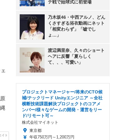
テ戦で始球式に初登場
乃木坂46・中西アルノ、どん
くさすぎる浴衣動画にネット
「相変わらず」「嘘でし
ょ…」
渡辺満里奈、久々のショート
ヘアに反響「夏らしく
て、、、可愛い」
シェ
プロジェクトマネージャー/将来のCTO候
補/テックリード Unityエンジニア ～全社
原
横断技術課題解決プロジェクトのコアメ
縄
ンバー/様々なゲームの開発・運営をリー
ド/リモート可～
株式会社マイネット
東京都
年収750万円～1,200万円