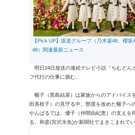
【Pick UP】坂道グループ（乃木坂46、櫻坂
46）関連最新ニュース
明日24日放送の連続テレビ小説『ちむどんど
フ代行の仕事に挑む。
暢子（黒島結菜）は家族からのアドバイスを
田美枝子）の見守る中、態度を改めた暢子へ
やんばるでは、優子（仲間由紀恵）の支えを
る。和彦(宮沢氷魚)が新聞社でまきこまれて