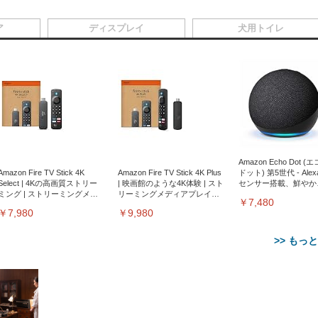
ア
ディスプレイ
犬用トイレ
Amazon Echo Dot (
Amazon Fire TV Stick 4K
Amazon Fire TV Stick 4K Plus
ドット) 第5世代 - Ale
Select | 4Kの高画質ストリー
| 映画館のような4K体験 | スト
センサー搭載、鮮やか
ミング | ストリーミングメデ
リーミングメディアプレイヤ
サウンド｜チャコール
￥7,480
ィアプレイヤー
ー
￥7,980
￥9,980
>> もっ