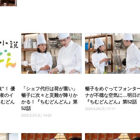
【整備済み品】Dell
【MiniLED/24.5inch/280Hz/
正品】27"ゲーミングモ
ANDWINT オフィスチ
アイリスオーヤマ ペ
Sezlife オフィスチェア デスク
ネオ・ルーライフ ネオ・オム
E2724HS 27インチ 液晶モ
Sezlife オフィスチェア デスク
Smart Basic(スマートベーシ
GRAPHT THE SHOOTER
ー DualSense 充電フッ
ア デスクチェア 肘なし
シーツ 超厚型 お徳用 
チェア 疲れない テレワーク
ツ L 中型犬用 26枚入り 単品
ニター フル
チェア 疲れない テレワーク
ック) 【Amazon.co.jp限定】
Gaming Monitor 24” Essential
き（CFI-ZDM1J）
ッシュ 通気性 ランバ
ュラー 200枚入
チェア 強化バックレスト 30
HD（1920×1080）VA 非光
チェア 強化バックレスト 30度
Smart Basic アイリスオーヤマ
ーミングモニター QD 24.5イ
ポート付き 腰サポート
【Amazon.co.jp限定】
￥1,800
￥15,800
￥34,980
9,979
度ロッキング機能 人間工学 椅
沢 HDMI/DisplayPort/VGA
ロッキング機能 人間工学 椅子
ペットシーツ 超厚型 お徳用
￥4,139
￥3,731
1ms FHD 量子ドット 残像低減
ス圧無段階昇降 360度
￥7,680
￥7,680
￥3,670
子 腰サポート 90度跳ね上げ
スピーカー内蔵 高さ調整 ス
腰サポート 90度跳ね上げ式ア
ワイド 100枚入 (x 1) (ケース
年保証 | 輝点保証 | 日本メーカ
転 キャスター付き コ
式アームレスト 3Dヘッドレス
イベル VESA対応
ームレスト 3Dヘッドレスト
販売)
クト 幅52×奥行58.5×
ト ハンガー付き 高反発クッシ
ComfortView ビジネス向け
ハンガー付き 高反発クッショ
84～96cm テレワーク
ョン PCチェア 通気性メッシ
ン PCチェア 通気性メッシュ
宅勤務 ブラック
ュ ゲーミング/勉強/事務用 お
ゲーミング/勉強/事務用 おし
しゃれ パソコンチェア (ブラ
ゃれ パソコンチェア (ホワイ
ック)
ト)
”！ 優
「シェフ代行は荷が重い」
暢子をめぐってフォンタ
者のイ
暢子に次々と災難が降りか
ナが不穏な空気に…明日
ちむどん
かる！『ちむどんどん』第
『ちむどんどん』第52話
52話
2022.6.20(月) 17:17
2022.6.21(火) 14:24