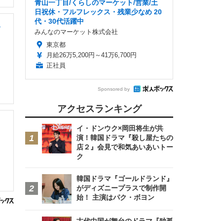
青山一丁目/くらしのマーケット/営業/土
日祝休・フルフレックス・残業少なめ 20
代・30代活躍中
レ
みんなのマーケット株式会社
東京都
月給26万5,200円～41万6,700円
正社員
Sponsored by
アクセスランキング
イ・ドンウク×岡田将生が共
演！韓国ドラマ『殺し屋たちの
店２』会見で和気あいあいトー
ク
韓国ドラマ『ゴールドランド』
がディズニープラスで制作開
始！ 主演はパク・ボヨン