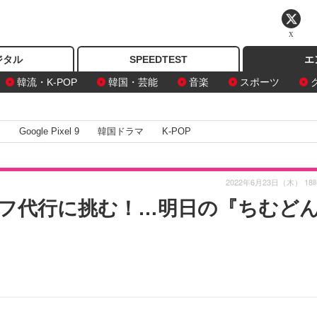
X
ジタル
SPEEDTEST
エ
韓流・K-POP
韓国・芸能
音楽
スポーツ
I
Google Pixel 9
韓国ドラマ
K-POP
2022年6月23日（木） 18
フ代行に挑む！…明日の『ちむど