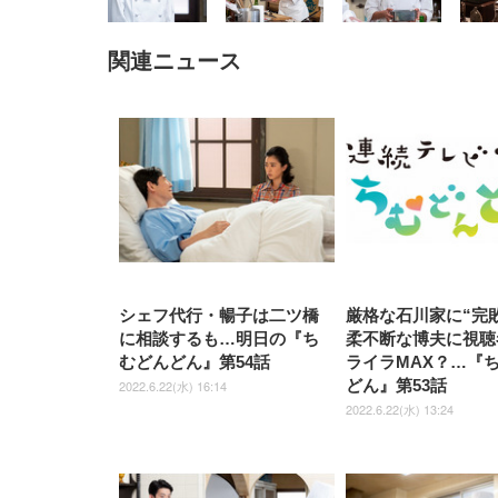
関連ニュース
EIZO ビジネス向けプレミア
EIZO ビジネス向けプレミア
【純
[EdoErgo] オフィスチェア 椅
Amazonベーシック ペットシ
SIHOO B100 オフィスチェア
Amazonベーシック ペットシ
ムモニター | FlexScan
ムモニター | FlexScan
ニタ
子 テレワーク 疲れない 跳ね
ーツ 薄型 レギュラー 1回使い
／デスクチェア メッシュチェ
ーツ 厚型 ワイド 42枚x2袋(84
EV3240X-WT | 31.5型4K
EV2740X-WT | 27.0型4K
ク付
上げ式アームレスト コンパク
捨て 無香料 ホワイト 300枚
ア 人間工学 疲れない ブラッ
枚) ホワイト(吸収面:ライトブ
UHD・USB Type-C・ホワイ
UHD・USB Type-C・ホワイ
ト 約105度ロッキング pc 事務
￥105,595
￥109,572
ク
ルー)
￥4
ト
ト
￥5,699
￥3,373
￥27,999
￥3,234
椅子 360度回転 座面昇降 強化
ナイロン樹脂ベース 通気性メ
ッシュ 在宅ワーク H-
WY01(黒網+黒枠+黒足)
シェフ代行・暢子は二ツ橋
厳格な石川家に“完敗
に相談するも…明日の『ち
柔不断な博夫に視聴
むどんどん』第54話
ライラMAX？…『
どん』第53話
2022.6.22(水) 16:14
2022.6.22(水) 13:24