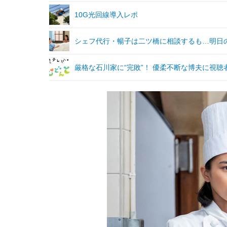
10G光回線導入レポ
シェフ代行・暢子は二ツ橋に相談するも…明日の
厳格な石川家に“完敗”！ 優柔不断な博夫に視聴