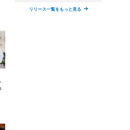
リリース一覧をもっと見る
FHD】
ェ
ット
 メ
レギ
 ゲ
ーサ
ンチ
 ガ
 (3
回
ー)
ンパ
高さ
 在
ー
の