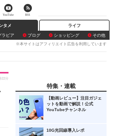
YouTube
RSS
ンタメ
ライフ
グラビア
ブログ
ショッピング
その他
※本サイトはアフィリエイト広告を利用しています
時22分
特集・連載
ん
【動画レビュー】注目ガジェ
ットを動画で解説！公式
YouTubeチャンネル
10G光回線導入レポ