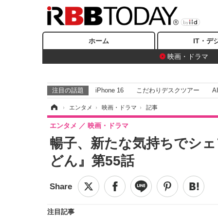
ホーム
IT・デ
映画・ドラマ
注目の話題
iPhone 16
こだわりデスクツアー
A
ホーム
›
エンタメ
›
映画・ドラマ
›
記事
エンタメ
映画・ドラマ
暢子、新たな気持ちでシェ
どん』第55話
注目記事