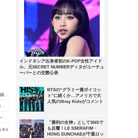
インドネシア出身者初のK-POP女性アイド
ル、元SECRET NUMBERディタがユーチュ
ーバーとの交際公表
BTSの“グラミー賞ボイコッ
朝ドラ『ちむどんどん』で上白石萌歌が歌った「娘ジントーヨー」「てぃんさぐぬ花」配信リリース
ト”に続くか…アメリカで大
人気のStray Kidsがコメント
朝ドラ『ちむどんどん』、ここ10年で最低の平均視聴率
『ちむどんどん』最終回！“初代ダメニーニー”ガレッジセール・ゴリ＆子役キャスト集結
「勝利の女神」としてSNSで
も反響！LE SSERAFIM・
を送る
HONG EUNCHAEが千葉ロッ