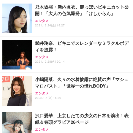
乃木坂46・新内眞衣、艶っぽいビキニカット公
開！「大人の色気爆発」「けしからん」
エンタメ
2021.12.24(金) 19:27
武井玲奈、ビキニでスレンダーなミラクルボデ
ィを披露！
エンタメ
2021.12.28(火) 20:14
小嶋陽菜、久々の水着披露に絶賛の声「マシュ
マロバスト」「世界一の憧れBODY」
エンタメ
2022.1.4(火) 16:30
沢口愛華、上京したての少女の日常を演出！表
紙＆巻頭グラビア26ページ
エンタメ