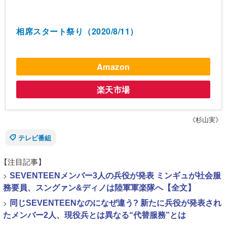
相席スタート祭り（2020/8/11）
Amazon
楽天市場
《杉山実》
テレビ番組
【注目記事】
>
SEVENTEENメンバー3人の兵役が発表 ミンギュが社会服
務要員、スングァン&ディノは陸軍軍楽隊へ【全文】
>
同じSEVENTEENなのになぜ違う? 新たに兵役が発表され
たメンバー2人、現役兵とは異なる“代替服務”とは