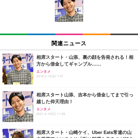
い 跳ね上げ式アームレスト コンパクト 約105度ロッ
EV3240X-WT | 31.5型4K UHD・USB Type-C・ホワ
回使い捨て 無香料 ホワイト 300枚
キング pc 事務椅子 360度回転 座面昇降 強化ナイロ
イト
ン樹脂ベース 通気性メッシュ 在宅ワーク H-WY01
￥3,373
￥5,699
￥105,595
(黒網+黒枠+黒足)
EIZO ビジネス向けプレミアムモニター | FlexScan
SIHOO B100 オフィスチェア／デスクチェア メッシ
Amazonベーシック ペットシーツ 厚型 ワイド 42枚
EV2740X-WT | 27.0型4K UHD・USB Type-C・ホワ
ュチェア 人間工学 疲れない ブラック
x2袋(84枚) ホワイト(吸収面:ライトブルー)
関連ニュース
イト
￥27,999
￥3,234
￥109,572
相席スタート・山添、裏の顔を告発される！相
方から借金してギャンブル……
Sezlife オフィスチェア デスクチェア 疲れない テレ
【純正品】27"ゲーミングモニター DualSense 充電
ネオ・ルーライフ ネオ・オムツ L 中型犬用 26枚入
エンタメ
ワーク チェア 強化バックレスト 30度ロッキング機
フック付き（CFI-ZDM1J）
り 単品
2019.3.13(水) 7:47
能 人間工学 椅子 腰サポート 90度跳ね上げ式アーム
レスト 3Dヘッドレスト ハンガー付き 高反発クッシ
￥49,979
￥1,800
￥7,680
ョン PCチェア 通気性メッシュ ゲーミング/勉強/事
相席スタート山添、吉本から借金してまで引っ
務用 おしゃれ パソコンチェア (ブラック)
越した仰天理由！
Sezlife オフィスチェア デスクチェア 疲れない テレ
【整備済み品】Dell E2724HS 27インチ 液晶モニタ
Smart Basic(スマートベーシック) 【Amazon.co.jp
エンタメ
ワーク チェア 強化バックレスト 30度ロッキング機
ー フルHD（1920×1080）VA 非光沢 HDMI/DisplayP
限定】 Smart Basic アイリスオーヤマ ペットシーツ
2021.9.19(日) 11:26
能 人間工学 椅子 腰サポート 90度跳ね上げ式アーム
ort/VGA スピーカー内蔵 高さ調整 スイベル VESA対
超厚型 お徳用 ワイド 100枚入 (x 1) (ケース販売)
レスト 3Dヘッドレスト ハンガー付き 高反発クッシ
応 ComfortView ビジネス向け
￥7,680
￥15,800
￥3,670
ョン PCチェア 通気性メッシュ ゲーミング/勉強/事
相席スタート・山崎ケイ、Uber Eats常連の山
務用 おしゃれ パソコンチェア (ホワイト)