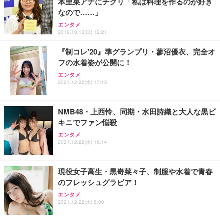
本里菜アナにチクリ「私は料理を作るのが好き
ANDWINT オフィスチェア デスクチェア 肘なし メ
【MiniLED/24.5inch/280Hz/FHD】GRAPHT THE S
アイリスオーヤマ ペットシーツ 超厚型 お徳用 レギ
なので……」
ッシュ 通気性 ランバーサポート付き 腰サポート ガ
HOOTER Gaming Monitor 24” Essential ゲーミン
ュラー 200枚入【Amazon.co.jp限定】
ス圧無段階昇降 360度回転 キャスター付き コンパク
グモニター QD 24.5インチ 1ms FHD 量子ドット 残
エンタメ
ト 幅52×奥行58.5×高さ84～96cm テレワーク 在宅
像低減 (3年保証 | 輝点保証 | 日本メーカー)
￥3,731
2019.10.13(日) 12:21
￥4,139
￥34,980
勤務 ブラック
『制コレ'20』準グランプリ・蓼沼優衣、完全オ
フの水着姿が公開に！
エンタメ
2021.12.22(水) 17:13
NMB48・上西怜、同期・水田詩織と大人な黒ビ
キニでファン悩殺
エンタメ
2021.12.22(水) 16:14
現役女子高生・黒嵜菜々子、制服や水着で青春
のフレッシュグラビア！
エンタメ
2021.12.22(水) 6:00