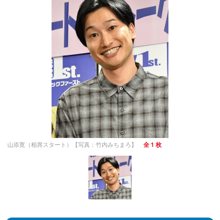
山添寛（相席スタート）【写真：竹内みちまろ】
全 1 枚