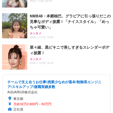
2022.1.7(金) 20:54
NMB48・本郷柚巴、グラビアに引っ張りだこの
見事なボディ披露！「ナイススタイル」「めっ
ちゃ可愛い」
エンタメ
2022.1.11(火) 19:55
菜々緒、黒ビキニで美しすぎるスレンダーボデ
ィ披露！
エンタメ
2022.1.12(水) 16:34
チームで支え合うお仕事!残業少なめが基本/制御系エンジニ
ア/スキルアップ/復職実績多数
AQUARIUS株式会社
東京都
月給32万2,600円～50万円
正社員