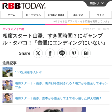
MENU
CLOSE
ホーム
IT・デジタル
SPEED TEST
エンタメ
ライフ
ホーム
IT・デジタル
エンタメ
その他
2022.5.26（木）10:26
相席スタート山添、すき間時間？にギャンブ
IT・デジタルTOP
スマートフォン
SPEED TEST
ル・タバコ！「普通にエンディングにいない」
ネタ
ガジェット・ツール
エンタメ
ショッピング
その他
エンタメTOP
映画・ドラマ
ライフ
注目記事
韓流・K-POP
韓国・芸能
ライフTOP
グルメ
リリース一覧
10G光回線導入レポ
音楽
スポーツ
ペット
ショッピング
プッシュ通知の停止方法
相席スタート・山添、裏の顔を告発される！相方から借金してギャン
ブル……
グラビア
ブログ
その他
ショッピング
その他
相席スタート山添、吉本から借金してまで引っ越した仰天理由！