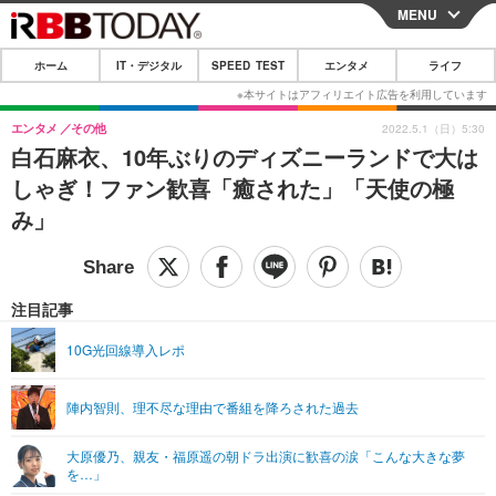
MENU
CLOSE
ホーム
IT・デジタル
SPEED TEST
エンタメ
ライフ
ホーム
IT・デジタル
エンタメ
その他
2022.5.1（日）5:30
白石麻衣、10年ぶりのディズニーランドで大は
IT・デジタルTOP
スマートフォン
SPEED TEST
しゃぎ！ファン歓喜「癒された」「天使の極
ネタ
ガジェット・ツール
み」
エンタメ
ショッピング
その他
エンタメTOP
映画・ドラマ
ライフ
韓流・K-POP
韓国・芸能
注目記事
ライフTOP
グルメ
リリース一覧
音楽
スポーツ
10G光回線導入レポ
ペット
ショッピング
プッシュ通知の停止方法
グラビア
ブログ
その他
陣内智則、理不尽な理由で番組を降ろされた過去
ショッピング
その他
大原優乃、親友・福原遥の朝ドラ出演に歓喜の涙「こんな大きな夢
を…」