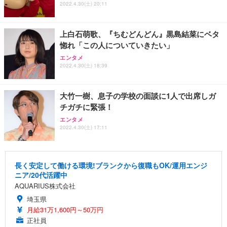
2022.4.30(土) 20:11
上白石萌歌、『ちむどんどん』黒島結菜にベタ
惚れ「この人についていきたい」
エンタメ
2022.4.30(土) 18:39
大竹一樹、息子の学校の面談に1人で出席しガ
チガチに緊張！
エンタメ
2022.4.30(土) 17:11
長く安定して働ける環境!ブランクから復職もOK/運用エンジ
ニア/20代活躍中
AQUARIUS株式会社
埼玉県
月給31万1,600円～50万円
正社員