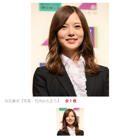
白石麻衣【写真：竹内みちまろ】
全 1 枚