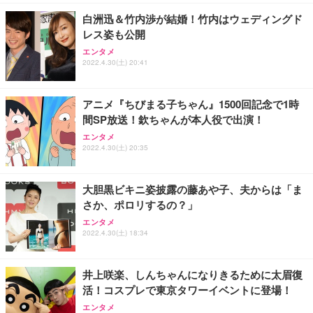
白洲迅＆竹内渉が結婚！竹内はウェディングド
レス姿も公開
エンタメ
2022.4.30(土) 20:41
アニメ『ちびまる子ちゃん』1500回記念で1時
間SP放送！欽ちゃんが本人役で出演！
エンタメ
2022.4.30(土) 20:35
大胆黒ビキニ姿披露の藤あや子、夫からは「ま
さか、ポロリするの？」
エンタメ
2022.4.30(土) 18:34
井上咲楽、しんちゃんになりきるために太眉復
活！コスプレで東京タワーイベントに登場！
エンタメ