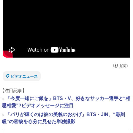
《杉山実》
ビデオニュース
【注目記事】
>
「今度一緒にご飯を」BTS・V、好きなサッカー選手と“相
思相愛”?ビデオメッセージに注目
>
「パリが輝くのは彼の美貌のおかげ」BTS・JIN、“彫刻
級”の容貌を存分に見せた単独撮影