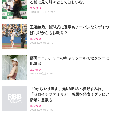
る前に見て悶々としてほしいな」
ANDWINT オフィスチェア デスクチェア 肘なし メ
【MiniLED/24.5inch/280Hz/FHD】GRAPHT THE S
アイリスオーヤマ ペットシーツ 超厚型 お徳用 レギ
ッシュ 通気性 ランバーサポート付き 腰サポート ガ
HOOTER Gaming Monitor 24” Essential ゲーミン
エンタメ
ュラー 200枚入【Amazon.co.jp限定】
ス圧無段階昇降 360度回転 キャスター付き コンパク
グモニター QD 24.5インチ 1ms FHD 量子ドット 残
2018.12.15(土) 12:17
ト 幅52×奥行58.5×高さ84～96cm テレワーク 在宅
像低減 (3年保証 | 輝点保証 | 日本メーカー)
￥3,731
￥4,139
￥34,980
勤務 ブラック
工藤綾乃、始球式に登場もノーバンならず！つ
ば九郎からもお叱り？
エンタメ
2022.4.30(土) 22:12
藤田ニコル、ミニのキャミソールでセクシーに
肌露出
エンタメ
2022.4.30(土) 22:06
「0からやり直す」元NMB48・横野すみれ、
「ゼロイチファミリア」所属を発表！グラビア
活動に意欲も
エンタメ
2022.4.30(土) 21:39