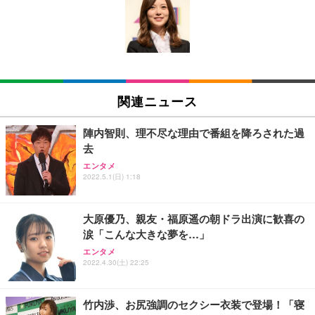
Amazonベーシック ペットシーツ 薄型 レギュラー 1
い 跳ね上げ式アームレスト コンパクト 約105度ロッ
EV3240X-WT | 31.5型4K UHD・USB Type-C・ホワ
回使い捨て 無香料 ホワイト 300枚
キング pc 事務椅子 360度回転 座面昇降 強化ナイロ
イト
ン樹脂ベース 通気性メッシュ 在宅ワーク H-WY01
￥3,373
￥5,699
￥105,595
(黒網+黒枠+黒足)
EIZO ビジネス向けプレミアムモニター | FlexScan
SIHOO B100 オフィスチェア／デスクチェア メッシ
Amazonベーシック ペットシーツ 厚型 ワイド 42枚
EV2740X-WT | 27.0型4K UHD・USB Type-C・ホワ
ュチェア 人間工学 疲れない ブラック
x2袋(84枚) ホワイト(吸収面:ライトブルー)
関連ニュース
イト
￥27,999
￥3,234
￥109,572
陣内智則、理不尽な理由で番組を降ろされた過
去
Sezlife オフィスチェア デスクチェア 疲れない テレ
【純正品】27"ゲーミングモニター DualSense 充電
ネオ・ルーライフ ネオ・オムツ L 中型犬用 26枚入
エンタメ
ワーク チェア 強化バックレスト 30度ロッキング機
フック付き（CFI-ZDM1J）
り 単品
2022.5.1(日) 1:18
能 人間工学 椅子 腰サポート 90度跳ね上げ式アーム
レスト 3Dヘッドレスト ハンガー付き 高反発クッシ
￥49,979
￥1,800
￥7,680
ョン PCチェア 通気性メッシュ ゲーミング/勉強/事
大原優乃、親友・福原遥の朝ドラ出演に歓喜の
務用 おしゃれ パソコンチェア (ブラック)
涙「こんな大きな夢を…」
Sezlife オフィスチェア デスクチェア 疲れない テレ
【整備済み品】Dell E2724HS 27インチ 液晶モニタ
Smart Basic(スマートベーシック) 【Amazon.co.jp
エンタメ
ワーク チェア 強化バックレスト 30度ロッキング機
ー フルHD（1920×1080）VA 非光沢 HDMI/DisplayP
限定】 Smart Basic アイリスオーヤマ ペットシーツ
2022.4.30(土) 22:25
能 人間工学 椅子 腰サポート 90度跳ね上げ式アーム
ort/VGA スピーカー内蔵 高さ調整 スイベル VESA対
超厚型 お徳用 ワイド 100枚入 (x 1) (ケース販売)
レスト 3Dヘッドレスト ハンガー付き 高反発クッシ
応 ComfortView ビジネス向け
￥7,680
￥15,800
￥3,670
ョン PCチェア 通気性メッシュ ゲーミング/勉強/事
竹内渉、お尻強調のセクシー衣装で登場！「寝
務用 おしゃれ パソコンチェア (ホワイト)