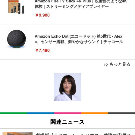
Amazon Fire TV Stick 4K Plus | 映画館のような4K
体験 | ストリーミングメディアプレイヤー
￥9,980
Amazon Echo Dot (エコードット) 第5世代 - Alex
a、センサー搭載、鮮やかなサウンド｜チャコール
￥7,480
>> もっと見る
[EdoErgo] オフィスチェア 椅子 テレワーク 疲れな
EIZO ビジネス向けプレミアムモニター | FlexScan
Amazonベーシック ペットシーツ 薄型 レギュラー 1
い 跳ね上げ式アームレスト コンパクト 約105度ロッ
EV3240X-WT | 31.5型4K UHD・USB Type-C・ホワ
回使い捨て 無香料 ホワイト 300枚
キング pc 事務椅子 360度回転 座面昇降 強化ナイロ
イト
ン樹脂ベース 通気性メッシュ 在宅ワーク H-WY01
￥3,373
￥5,699
￥105,595
(黒網+黒枠+黒足)
EIZO ビジネス向けプレミアムモニター | FlexScan
SIHOO B100 オフィスチェア／デスクチェア メッシ
Amazonベーシック ペットシーツ 厚型 ワイド 42枚
EV2740X-WT | 27.0型4K UHD・USB Type-C・ホワ
ュチェア 人間工学 疲れない ブラック
x2袋(84枚) ホワイト(吸収面:ライトブルー)
関連ニュース
イト
￥27,999
￥3,234
￥109,572