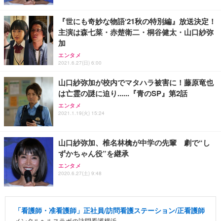
『世にも奇妙な物語‘21秋の特別編』放送決定！
主演は森七菜・赤楚衛二・桐谷健太・山口紗弥
加
エンタメ
2021.6.27(日) 6:00
山口紗弥加が校内でマタハラ被害に！藤原竜也
は亡霊の謎に迫り......『青のSP』第2話
エンタメ
2021.1.19(火) 15:24
山口紗弥加、椎名林檎が中学の先輩 劇で“し
ずかちゃん役”を継承
エンタメ
2020.6.27(土) 9:48
「看護師・准看護師」正社員/訪問看護ステーション/正看護師
メンタルヘルスラボの訪問看護横浜