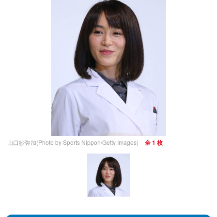
山口紗弥加(Photo by Sports Nippon/Getty Images)
全 1 枚