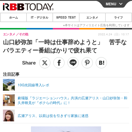
MENU
CLOSE
ホーム
IT・デジタル
SPEED TEST
エンタメ
ライフ
ホーム
IT・デジタル
エンタメ
その他
2022.4.24（日）10:17
山口紗弥加「一時は仕事辞めようと」 苦手な
IT・デジタルTOP
スマートフォン
SPEED TEST
バラエティー番組ばかりで疲れ果て
ネタ
ガジェット・ツール
エンタメ
ショッピング
その他
エンタメTOP
映画・ドラマ
ライフ
注目記事
韓流・K-POP
韓国・芸能
ライフTOP
グルメ
リリース一覧
10G光回線導入レポ
音楽
スポーツ
ペット
ショッピング
プッシュ通知の停止方法
劇場版『ラジエーションハウス』共演の広瀬アリス・山口紗弥加・和
久井映見が『ボクらの時代』に！
グラビア
ブログ
その他
ショッピング
その他
広瀬アリス、以前は役を引きずり家族に迷惑