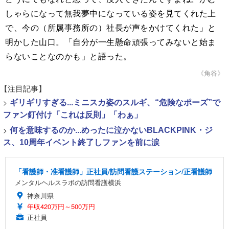
しゃらになって無我夢中になっている姿を見てくれた上
で、今の（所属事務所の）社長が声をかけてくれた」と
明かした山口。「自分が一生懸命頑張ってみないと始ま
らないことなのかも」と語った。
《角谷》
【注目記事】
>
ギリギリすぎる...ミニスカ姿のスルギ、“危険なポーズ”で
ファン釘付け「これは反則」「わぁ」
>
何を意味するのか...めったに泣かないBLACKPINK・ジ
ス、10周年イベント終了しファンを前に涙
「看護師・准看護師」正社員/訪問看護ステーション/正看護師
メンタルヘルスラボの訪問看護横浜
神奈川県
年収420万円～500万円
正社員