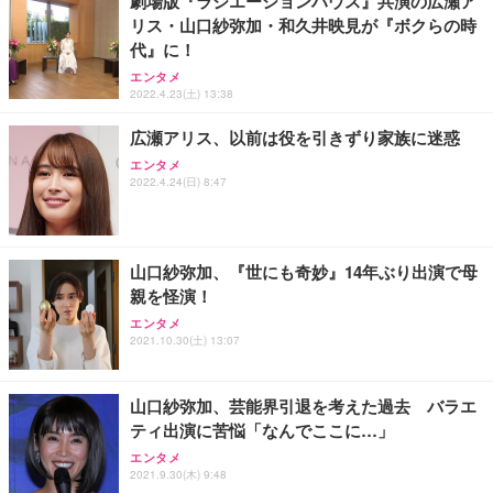
劇場版『ラジエーションハウス』共演の広瀬ア
リス・山口紗弥加・和久井映見が『ボクらの時
Sezlife オフィスチェア デスクチェア 疲れない テレ
代』に！
【純正品】27"ゲーミングモニター DualSense 充電
ネオ・ルーライフ ネオ・オムツ L 中型犬用 26枚入
ワーク チェア 強化バックレスト 30度ロッキング機
フック付き（CFI-ZDM1J）
り 単品
エンタメ
能 人間工学 椅子 腰サポート 90度跳ね上げ式アーム
2022.4.23(土) 13:38
レスト 3Dヘッドレスト ハンガー付き 高反発クッシ
￥49,979
￥1,800
￥7,680
ョン PCチェア 通気性メッシュ ゲーミング/勉強/事
広瀬アリス、以前は役を引きずり家族に迷惑
務用 おしゃれ パソコンチェア (ブラック)
エンタメ
Sezlife オフィスチェア デスクチェア 疲れない テレ
【整備済み品】Dell E2724HS 27インチ 液晶モニタ
Smart Basic(スマートベーシック) 【Amazon.co.jp
2022.4.24(日) 8:47
ワーク チェア 強化バックレスト 30度ロッキング機
ー フルHD（1920×1080）VA 非光沢 HDMI/DisplayP
限定】 Smart Basic アイリスオーヤマ ペットシーツ
能 人間工学 椅子 腰サポート 90度跳ね上げ式アーム
ort/VGA スピーカー内蔵 高さ調整 スイベル VESA対
超厚型 お徳用 ワイド 100枚入 (x 1) (ケース販売)
レスト 3Dヘッドレスト ハンガー付き 高反発クッシ
応 ComfortView ビジネス向け
￥7,680
￥15,800
￥3,670
ョン PCチェア 通気性メッシュ ゲーミング/勉強/事
務用 おしゃれ パソコンチェア (ホワイト)
山口紗弥加、『世にも奇妙』14年ぶり出演で母
親を怪演！
ANDWINT オフィスチェア デスクチェア 肘なし メ
【MiniLED/24.5inch/280Hz/FHD】GRAPHT THE S
アイリスオーヤマ ペットシーツ 超厚型 お徳用 レギ
ッシュ 通気性 ランバーサポート付き 腰サポート ガ
HOOTER Gaming Monitor 24” Essential ゲーミン
エンタメ
ュラー 200枚入【Amazon.co.jp限定】
ス圧無段階昇降 360度回転 キャスター付き コンパク
グモニター QD 24.5インチ 1ms FHD 量子ドット 残
2021.10.30(土) 13:07
ト 幅52×奥行58.5×高さ84～96cm テレワーク 在宅
像低減 (3年保証 | 輝点保証 | 日本メーカー)
￥3,731
￥4,139
￥34,980
勤務 ブラック
山口紗弥加、芸能界引退を考えた過去 バラエ
ティ出演に苦悩「なんでここに…」
エンタメ
2021.9.30(木) 9:48