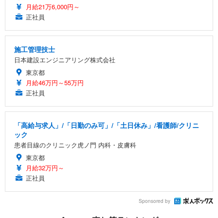
月給21万6,000円～
正社員
施工管理技士
日本建設エンジニアリング株式会社
東京都
月給46万円～55万円
正社員
「高給与求人」/「日勤のみ可」/「土日休み」/看護師/クリニ
ック
患者目線のクリニック虎ノ門 内科・皮膚科
東京都
月給32万円～
正社員
Sponsored by