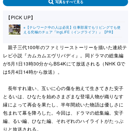
写真をすべて見る
【PICK UP】
※【テレワーク中の人は必見】仕事部屋でもリビングでも使
える究極のチェア『ingLIFE（イングライフ）』【PR】
親子三代100年のファミリーストーリーを描いた連続テ
レビ小説『カムカムエヴリバディ』。同ドラマの総集編
が5月1日13時30分からBS4Kにて放送される（NHK Gで
は5月4日14時から放送）。
長年すれ違い、互いに心の傷を抱えて生きてきた安子
とるいは、ひなたを始めさまざまな登場人物が織りなす
縁によって再会を果たし、半年間続いた物語は優しさに
包まれて幕を降ろした。今回は、ドラマの総集編。安子
編、るい編、ひなた編、それぞれのハイライトがたっぷ
りと放送される。