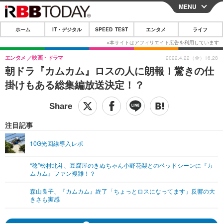
MENU
CLOSE
ホーム
IT・デジタル
SPEED TEST
エンタメ
ライフ
ホーム
IT・デジタル
エンタメ
映画・ドラマ
2022.4.22（金）16:28
朝ドラ『カムカム』ロスの人に朗報！驚きの仕
IT・デジタルTOP
スマートフォン
SPEED TEST
掛けもある総集編放送決定！？
ネタ
ガジェット・ツール
エンタメ
ショッピング
その他
エンタメTOP
映画・ドラマ
ライフ
注目記事
韓流・K-POP
韓国・芸能
ライフTOP
グルメ
リリース一覧
10G光回線導入レポ
音楽
スポーツ
ペット
ショッピング
プッシュ通知の停止方法
“稔”松村北斗、豆腐屋のきぬちゃん小野花梨とのベッドシーンに『カ
ムカム』ファン複雑！？
グラビア
ブログ
その他
森山良子、『カムカム』終了「ちょっとロスになってます」反響の大
ショッピング
その他
きさも実感