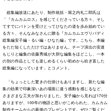
総集編放送にあたり、制作統括・堀之内礼二郎氏は
「『カムカムロス』を感じてくださっている方々、そし
てすでにバトンを受けとってひなたの道を歩み始めてい
る方々、そんなみなさんに贈る『カムカムエヴリバディ
総集編安子編・るい編・ひなた編』です。こちら、本編
をただ短くしただけではありません。チーフ演出の安達
もじりと編集の佐藤秀城が大胆な編集をほどこし、一本
の別の作品としても楽しめるくらい初めから紡ぎ直した
総集編になっています」とコメント。
「ちょっとした驚きの仕掛けもありますし、新たな編
集の効果で印象深いあの場面に違う感動を感じるなど、
さまざまな工夫が加わりました。安子編から見れば170分
ありますが、100年の物語と思いがこめられた、カムカム
制作チームからの最後のプレゼントです。ぜひご覧くだ