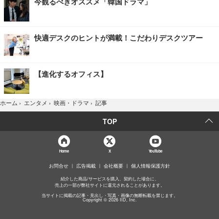
今観るべきオススメ「韓国ドラマ」
快適デスクのヒントが満載！こだわりデスクツアー
【進化するオフィス】
記事
ホーム
›
エンタメ
›
映画・ドラマ
›
TOP
Home
X
YouTube
お問合せ
広告掲載
会社概要
個人情報保護方針
紹介した商品/サービスを購入、契約した場合に、
売上の一部が弊社サイトに還元されることがあります。
当サイトに掲載の記事・見出し・写真・画像の無断転載を禁じます。
Copyright © 2026 IID, Inc.