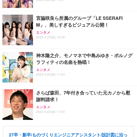
宮脇咲良ら所属のグループ「LE SSERAFI
M」、美しすぎるビジュアル公開！
エンタメ
2022.4.22(金) 13:00
神木隆之介、モノマネで中島みゆき・ポルノグ
ラフィティの名曲を熱唱！
エンタメ
2022.4.22(金) 11:03
さらば森田、7年付き合っていた元カノから慰
謝料請求！
エンタメ
2022.4.22(金) 11:00
27卒・新卒/ものづくりエンジニアアシスタント/設計図に沿っ