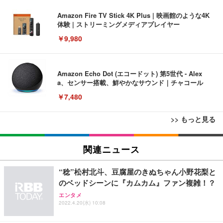
Amazon Fire TV Stick 4K Plus | 映画館のような4K
体験 | ストリーミングメディアプレイヤー
￥9,980
Amazon Echo Dot (エコードット) 第5世代 - Alex
a、センサー搭載、鮮やかなサウンド｜チャコール
￥7,480
>> もっと見る
[EdoErgo] オフィスチェア 椅子 テレワーク 疲れな
EIZO ビジネス向けプレミアムモニター | FlexScan
Amazonベーシック ペットシーツ 薄型 レギュラー 1
い 跳ね上げ式アームレスト コンパクト 約105度ロッ
EV3240X-WT | 31.5型4K UHD・USB Type-C・ホワ
関連ニュース
回使い捨て 無香料 ホワイト 300枚
キング pc 事務椅子 360度回転 座面昇降 強化ナイロ
イト
ン樹脂ベース 通気性メッシュ 在宅ワーク H-WY01
￥3,373
￥5,699
￥105,595
“稔”松村北斗、豆腐屋のきぬちゃん小野花梨と
(黒網+黒枠+黒足)
のベッドシーンに『カムカム』ファン複雑！？
エンタメ
EIZO ビジネス向けプレミアムモニター | FlexScan
SIHOO B100 オフィスチェア／デスクチェア メッシ
Amazonベーシック ペットシーツ 厚型 ワイド 42枚
2022.4.20(水) 10:08
EV2740X-WT | 27.0型4K UHD・USB Type-C・ホワ
ュチェア 人間工学 疲れない ブラック
x2袋(84枚) ホワイト(吸収面:ライトブルー)
イト