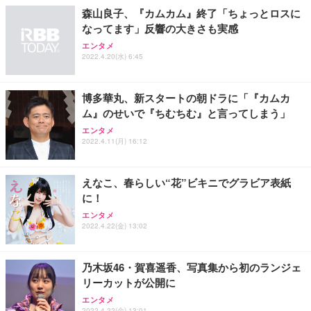
￥27,999
￥3,234
￥109,572
森山良子、『カムカム』終了「ちょっとロスに
なってます」反響の大きさも実感
Sezlife オフィスチェア デスクチェア 疲れない テレ
エンタメ
【純正品】27"ゲーミングモニター DualSense 充電
ネオ・ルーライフ ネオ・オムツ L 中型犬用 26枚入
ワーク チェア 強化バックレスト 30度ロッキング機
2022.4.20(水) 6:45
フック付き（CFI-ZDM1J）
り 単品
能 人間工学 椅子 腰サポート 90度跳ね上げ式アーム
レスト 3Dヘッドレスト ハンガー付き 高反発クッシ
￥49,979
￥1,800
￥7,680
ョン PCチェア 通気性メッシュ ゲーミング/勉強/事
博多華丸、新スタートの朝ドラに「『カムカ
務用 おしゃれ パソコンチェア (ブラック)
ム』のせいで『ちむちむ』と言ってしまう」
Sezlife オフィスチェア デスクチェア 疲れない テレ
【整備済み品】Dell E2724HS 27インチ 液晶モニタ
Smart Basic(スマートベーシック) 【Amazon.co.jp
エンタメ
ワーク チェア 強化バックレスト 30度ロッキング機
ー フルHD（1920×1080）VA 非光沢 HDMI/DisplayP
限定】 Smart Basic アイリスオーヤマ ペットシーツ
2022.4.11(月) 16:12
能 人間工学 椅子 腰サポート 90度跳ね上げ式アーム
ort/VGA スピーカー内蔵 高さ調整 スイベル VESA対
超厚型 お徳用 ワイド 100枚入 (x 1) (ケース販売)
レスト 3Dヘッドレスト ハンガー付き 高反発クッシ
応 ComfortView ビジネス向け
￥7,680
￥15,800
￥3,670
ョン PCチェア 通気性メッシュ ゲーミング/勉強/事
えなこ、春らしい“花”ビキニでグラビア表紙
務用 おしゃれ パソコンチェア (ホワイト)
に！
ANDWINT オフィスチェア デスクチェア 肘なし メ
【MiniLED/24.5inch/280Hz/FHD】GRAPHT THE S
アイリスオーヤマ ペットシーツ 超厚型 お徳用 レギ
エンタメ
ッシュ 通気性 ランバーサポート付き 腰サポート ガ
HOOTER Gaming Monitor 24” Essential ゲーミン
ュラー 200枚入【Amazon.co.jp限定】
2022.4.22(金) 13:02
ス圧無段階昇降 360度回転 キャスター付き コンパク
グモニター QD 24.5インチ 1ms FHD 量子ドット 残
ト 幅52×奥行58.5×高さ84～96cm テレワーク 在宅
像低減 (3年保証 | 輝点保証 | 日本メーカー)
￥3,731
￥4,139
￥34,980
勤務 ブラック
乃木坂46・賀喜遥香、写真集から初のランジェ
リーカットが公開に
エンタメ
2022.4.22(金) 13:01