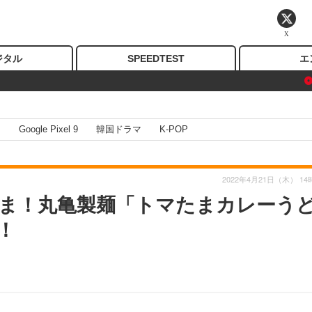
X
ジタル
SPEEDTEST
エ
I
Google Pixel 9
韓国ドラマ
K-POP
2022年4月21日（木） 14
ま！丸亀製麺「トマたまカレーう
！