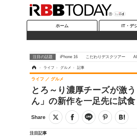
ホーム
IT・デ
注目の話題
iPhone 16
こだわりデスクツアー
A
ホーム
›
ライフ
›
グルメ
›
記事
ライフ
グルメ
とろ～り濃厚チーズが激う
ん」の新作を一足先に試食
注目記事