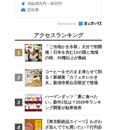
月給28万円～50万円
正社員
Sponsored by
アクセスランキング
「ご当地かき氷祭」大分で初開
催！日本を含む12の国と地域
の味、30種以上が集結
コーヒーをそのまま凍らせて削
る！新感覚「カフェオレかき
氷」新潟寺尾台店限定で登場
ハーゲンダッツ「夏に食べた
い」新作1位は？2026年ランキ
ング調査が結果発表
【東京駅絶品スイーツ】わざわ
ざ並んででも買いたい？行列必