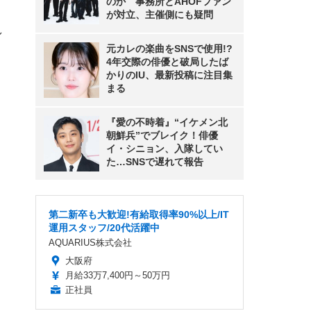
のか 事務所とAHOFファン
が対立、主催側にも疑問
し
元カレの楽曲をSNSで使用!?
4年交際の俳優と破局したば
かりのIU、最新投稿に注目集
まる
『愛の不時着』“イケメン北
朝鮮兵”でブレイク！俳優
イ・シニョン、入隊してい
た…SNSで遅れて報告
第二新卒も大歓迎!有給取得率90%以上/IT
運用スタッフ/20代活躍中
AQUARIUS株式会社
大阪府
月給33万7,400円～50万円
正社員