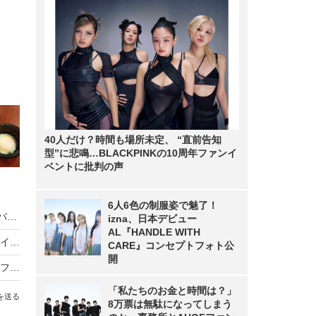
40人だけ？時間も場所未定、 “直前告知
型”に悲鳴…BLACKPINKの10周年ファンイ
ベントに批判の声
6人6色の制服姿で魅了！
【実食】“アジアの屋台料理”を表現したパクチーバーガーを食べ比べ！フレッシュネスのファン投票で選ばれた新作&復活メニューを実食
izna、日本デビュー
AL『HANDLE WITH
【実食レポ】ペッパーランチ、信長・秀吉・家康イメージの限定メニュー3種を発売！気になる味を食べ比べ
CARE』コンセプトフォト公
開
スターバックス国内初の濃縮飲料「コーヒークラフト」を先行体験！おすすめのオリジナルアレンジを紹介
「私たちのお金と時間は？」
を送る
8万票は無駄になってしまう