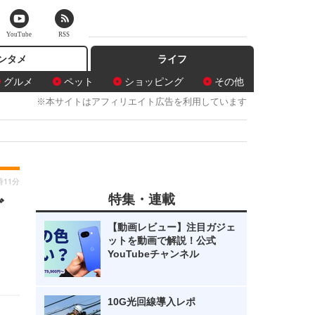
YouTube
RSS
ンタメ
ライフ
グルメ
ペット
ショッピング
その他
※本サイトはアフィリエイト広告を利用しています
時11分
特集・連載
ど
【動画レビュー】注目ガジェ
ットを動画で解説！公式
YouTubeチャンネル
10G光回線導入レポ