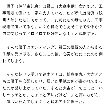
優子（仲間由紀恵）は賢三（大森南朋）亡きあと、工
事現場で働いて一家を支えている。だが孝志は賢秀（浅
川大治）たちに向かって、「お前たちの母ちゃん、工事
現場で働いてるな。いくら貧乏でもあそこまでやるか？
男に交じってドロドロで格好悪いな！」と罵倒する。
そんな優子はエンディング、賢三の遠縁の人からある
手紙を受け取る。さらにこの後、心労がたたったのか倒
れてしまう。
そんな朝ドラ受けで鈴木アナは、博多華丸・大吉とと
もに優子を心配したり、届いた手紙に何が書かれてあっ
たのか盛り上がっていた。すると大吉が「ちょっと、い
じめっ子とか、ちょっとアレだけど…」と言いながら、
「気づいたんでしょ？」と鈴木アナに振った。