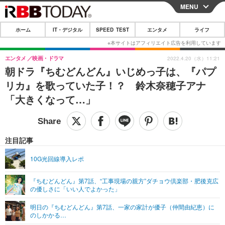
MENU
CLOSE
ホーム
IT・デジタル
SPEED TEST
エンタメ
ライフ
ホーム
IT・デジタル
エンタメ
映画・ドラマ
2022.4.20（水）11:21
朝ドラ『ちむどんどん』いじめっ子は、『パプ
IT・デジタルTOP
スマートフォン
SPEED TEST
リカ』を歌っていた子！？ 鈴木奈穂子アナ
ネタ
ガジェット・ツール
「大きくなって…」
エンタメ
ショッピング
その他
エンタメTOP
映画・ドラマ
ライフ
韓流・K-POP
韓国・芸能
注目記事
ライフTOP
グルメ
リリース一覧
音楽
スポーツ
10G光回線導入レポ
ペット
ショッピング
プッシュ通知の停止方法
グラビア
ブログ
その他
『ちむどんどん』第7話、“工事現場の親方”ダチョウ倶楽部・肥後克広
の優しさに「いい人でよかった」
ショッピング
その他
明日の『ちむどんどん』第7話、一家の家計が優子（仲間由紀恵）に
のしかかる…