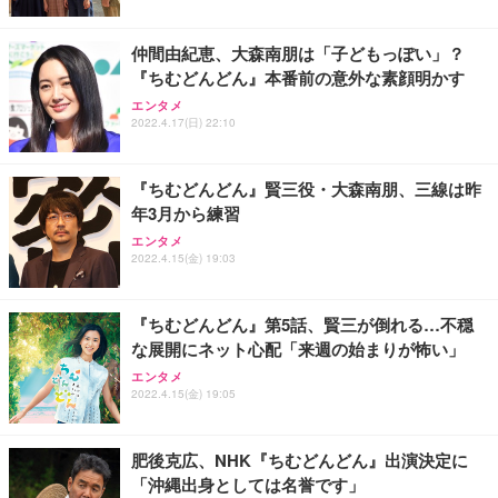
レスト 3Dヘッドレスト ハンガー付き 高反発クッシ
応 ComfortView ビジネス向け
￥7,680
￥15,800
￥3,670
ョン PCチェア 通気性メッシュ ゲーミング/勉強/事
仲間由紀恵、大森南朋は「子どもっぽい」？
務用 おしゃれ パソコンチェア (ホワイト)
『ちむどんどん』本番前の意外な素顔明かす
ANDWINT オフィスチェア デスクチェア 肘なし メ
【MiniLED/24.5inch/280Hz/FHD】GRAPHT THE S
アイリスオーヤマ ペットシーツ 超厚型 お徳用 レギ
ッシュ 通気性 ランバーサポート付き 腰サポート ガ
HOOTER Gaming Monitor 24” Essential ゲーミン
エンタメ
ュラー 200枚入【Amazon.co.jp限定】
ス圧無段階昇降 360度回転 キャスター付き コンパク
グモニター QD 24.5インチ 1ms FHD 量子ドット 残
2022.4.17(日) 22:10
ト 幅52×奥行58.5×高さ84～96cm テレワーク 在宅
像低減 (3年保証 | 輝点保証 | 日本メーカー)
￥3,731
￥4,139
￥34,980
勤務 ブラック
『ちむどんどん』賢三役・大森南朋、三線は昨
年3月から練習
エンタメ
2022.4.15(金) 19:03
『ちむどんどん』第5話、賢三が倒れる…不穏
な展開にネット心配「来週の始まりが怖い」
エンタメ
2022.4.15(金) 19:05
肥後克広、NHK『ちむどんどん』出演決定に
「沖縄出身としては名誉です」