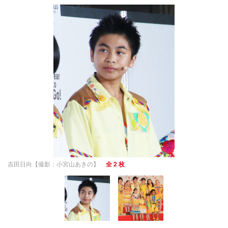
吉田日向【撮影：小宮山あきの】
全 2 枚