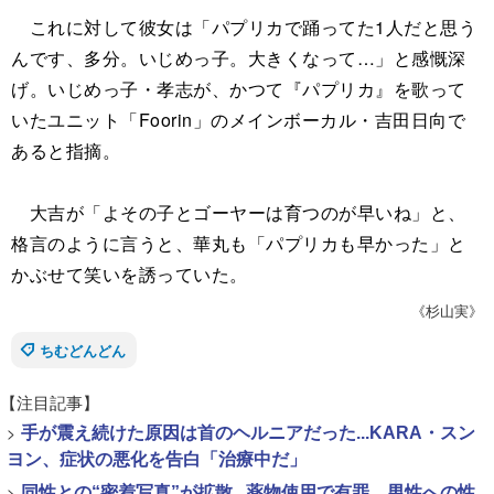
これに対して彼女は「パプリカで踊ってた1人だと思う
んです、多分。いじめっ子。大きくなって…」と感慨深
げ。いじめっ子・孝志が、かつて『パプリカ』を歌って
いたユニット「Foorin」のメインボーカル・吉田日向で
あると指摘。
大吉が「よその子とゴーヤーは育つのが早いね」と、
格言のように言うと、華丸も「パプリカも早かった」と
かぶせて笑いを誘っていた。
《杉山実》
ちむどんどん
【注目記事】
>
手が震え続けた原因は首のヘルニアだった...KARA・スン
ヨン、症状の悪化を告白「治療中だ」
>
同性との“密着写真”が拡散...薬物使用で有罪、男性への性