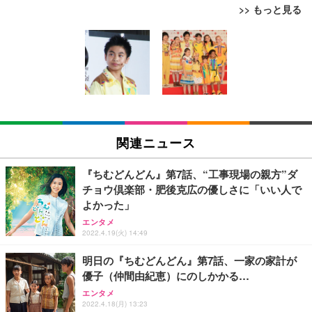
>> もっと見る
[EdoErgo] オフィスチェア 椅子 テレワーク 疲れな
EIZO ビジネス向けプレミアムモニター | FlexScan
Amazonベーシック ペットシーツ 薄型 レギュラー 1
い 跳ね上げ式アームレスト コンパクト 約105度ロッ
EV3240X-WT | 31.5型4K UHD・USB Type-C・ホワ
回使い捨て 無香料 ホワイト 300枚
キング pc 事務椅子 360度回転 座面昇降 強化ナイロ
イト
ン樹脂ベース 通気性メッシュ 在宅ワーク H-WY01
￥3,373
￥5,699
￥105,595
(黒網+黒枠+黒足)
EIZO ビジネス向けプレミアムモニター | FlexScan
SIHOO B100 オフィスチェア／デスクチェア メッシ
Amazonベーシック ペットシーツ 厚型 ワイド 42枚
EV2740X-WT | 27.0型4K UHD・USB Type-C・ホワ
ュチェア 人間工学 疲れない ブラック
x2袋(84枚) ホワイト(吸収面:ライトブルー)
関連ニュース
イト
￥27,999
￥3,234
￥109,572
『ちむどんどん』第7話、“工事現場の親方”ダ
チョウ倶楽部・肥後克広の優しさに「いい人で
Sezlife オフィスチェア デスクチェア 疲れない テレ
よかった」
【純正品】27"ゲーミングモニター DualSense 充電
ネオ・ルーライフ ネオ・オムツ L 中型犬用 26枚入
ワーク チェア 強化バックレスト 30度ロッキング機
フック付き（CFI-ZDM1J）
り 単品
エンタメ
能 人間工学 椅子 腰サポート 90度跳ね上げ式アーム
2022.4.19(火) 14:49
レスト 3Dヘッドレスト ハンガー付き 高反発クッシ
￥49,979
￥1,800
￥7,680
ョン PCチェア 通気性メッシュ ゲーミング/勉強/事
明日の『ちむどんどん』第7話、一家の家計が
務用 おしゃれ パソコンチェア (ブラック)
優子（仲間由紀恵）にのしかかる…
Sezlife オフィスチェア デスクチェア 疲れない テレ
【整備済み品】Dell E2724HS 27インチ 液晶モニタ
Smart Basic(スマートベーシック) 【Amazon.co.jp
エンタメ
ワーク チェア 強化バックレスト 30度ロッキング機
ー フルHD（1920×1080）VA 非光沢 HDMI/DisplayP
限定】 Smart Basic アイリスオーヤマ ペットシーツ
2022.4.18(月) 13:23
能 人間工学 椅子 腰サポート 90度跳ね上げ式アーム
ort/VGA スピーカー内蔵 高さ調整 スイベル VESA対
超厚型 お徳用 ワイド 100枚入 (x 1) (ケース販売)