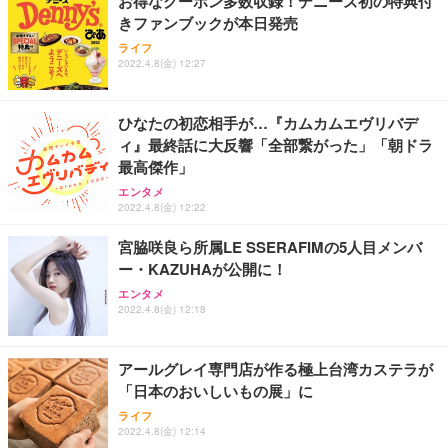
お得なクーポン多数収録！デニーズ初の特典付
きファンブックが本日発売
ライフ
2022.4.8(金) 12:27
ひなたの初恋相手が…『カムカムエヴリバデ
ィ』最終話に大反響「全部繋がった」「朝ドラ
最高傑作」
エンタメ
2022.4.8(金) 12:22
宮脇咲良ら所属LE SSERAFIMの5人目メンバ
ー・KAZUHAが公開に！
エンタメ
2022.4.8(金) 12:18
アールグレイ専門店が作る極上台湾カステラが
「日本のおいしいもの展」に
ライフ
2022.4.8(金) 12:14