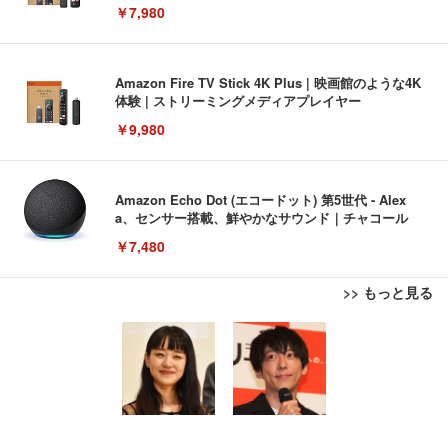
￥7,980
Amazon Fire TV Stick 4K Plus | 映画館のような4K
体験 | ストリーミングメディアプレイヤー
￥9,980
Amazon Echo Dot (エコードット) 第5世代 - Alex
a、センサー搭載、鮮やかなサウンド｜チャコール
￥7,480
>> もっと見る
[EdoErgo] オフィスチェア 椅子 テレワーク 疲れな
EIZO ビジネス向けプレミアムモニター | FlexScan
Amazonベーシック ペットシーツ 薄型 レギュラー 1
い 跳ね上げ式アームレスト コンパクト 約105度ロッ
EV3240X-WT | 31.5型4K UHD・USB Type-C・ホワ
回使い捨て 無香料 ホワイト 300枚
キング pc 事務椅子 360度回転 座面昇降 強化ナイロ
イト
ン樹脂ベース 通気性メッシュ 在宅ワーク H-WY01
￥3,373
￥5,699
￥105,595
(黒網+黒枠+黒足)