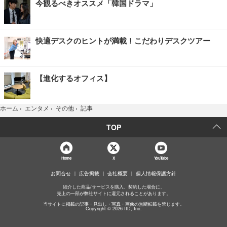
今観るべきオススメ「韓国ドラマ」
快適デスクのヒントが満載！こだわりデスクツアー
【進化するオフィス】
記事
ホーム
›
エンタメ
›
その他
›
TOP
Home
X
YouTube
お問合せ
広告掲載
会社概要
個人情報保護方針
紹介した商品/サービスを購入、契約した場合に、
売上の一部が弊社サイトに還元されることがあります。
当サイトに掲載の記事・見出し・写真・画像の無断転載を禁じます。
Copyright © 2026 IID, Inc.