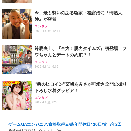
今、最も勢いのある噺家・桂宮治に『情熱大
陸』が密着
エンタメ
2022.4.8(金) 12:11
鈴鹿央士、『全力！脱力タイムズ』初登場！フ
ワちゃんとデートの約束？！
エンタメ
2022.4.8(金) 9:02
“悪のヒロイン”宮崎あみさが可愛さ全開の撮り
下ろし水着グラビア！
エンタメ
2022.4.8(金) 8:56
ゲームQAエンジニア/資格取得支援/年間休日120日/賞与年2回
株式会社プロジェクトトリガー