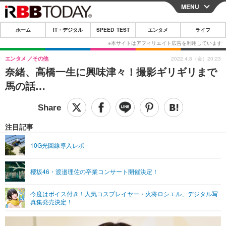
MENU
CLOSE
ホーム
IT・デジタル
SPEED TEST
エンタメ
ライフ
ホーム
IT・デジタル
エンタメ
その他
2022.4.8（金）20:23
奈緒、高橋一生に興味津々！撮影ギリギリまで
IT・デジタルTOP
スマートフォン
SPEED TEST
馬の話…
ネタ
ガジェット・ツール
エンタメ
ショッピング
その他
エンタメTOP
映画・ドラマ
ライフ
注目記事
韓流・K-POP
韓国・芸能
ライフTOP
グルメ
リリース一覧
10G光回線導入レポ
音楽
スポーツ
ペット
ショッピング
プッシュ通知の停止方法
櫻坂46・渡邉理佐の卒業コンサート開催決定！
グラビア
ブログ
その他
今度はボイス付き！人気コスプレイヤー・火将ロシエル、デジタル写
ショッピング
その他
真集発売決定！