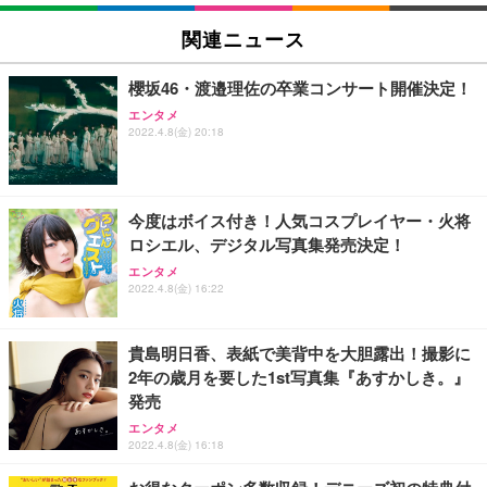
EIZO ビジネス向けプレミアムモニター | FlexScan
SIHOO B100 オフィスチェア／デスクチェア メッシ
Amazonベーシック ペットシーツ 厚型 ワイド 42枚
EV2740X-WT | 27.0型4K UHD・USB Type-C・ホワ
ュチェア 人間工学 疲れない ブラック
x2袋(84枚) ホワイト(吸収面:ライトブルー)
関連ニュース
イト
￥27,999
￥3,234
￥109,572
櫻坂46・渡邉理佐の卒業コンサート開催決定！
エンタメ
Sezlife オフィスチェア デスクチェア 疲れない テレ
2022.4.8(金) 20:18
【純正品】27"ゲーミングモニター DualSense 充電
ネオ・ルーライフ ネオ・オムツ L 中型犬用 26枚入
ワーク チェア 強化バックレスト 30度ロッキング機
フック付き（CFI-ZDM1J）
り 単品
能 人間工学 椅子 腰サポート 90度跳ね上げ式アーム
レスト 3Dヘッドレスト ハンガー付き 高反発クッシ
￥49,979
￥1,800
￥7,680
ョン PCチェア 通気性メッシュ ゲーミング/勉強/事
今度はボイス付き！人気コスプレイヤー・火将
務用 おしゃれ パソコンチェア (ブラック)
ロシエル、デジタル写真集発売決定！
Sezlife オフィスチェア デスクチェア 疲れない テレ
【整備済み品】Dell E2724HS 27インチ 液晶モニタ
Smart Basic(スマートベーシック) 【Amazon.co.jp
エンタメ
ワーク チェア 強化バックレスト 30度ロッキング機
ー フルHD（1920×1080）VA 非光沢 HDMI/DisplayP
限定】 Smart Basic アイリスオーヤマ ペットシーツ
2022.4.8(金) 16:22
能 人間工学 椅子 腰サポート 90度跳ね上げ式アーム
ort/VGA スピーカー内蔵 高さ調整 スイベル VESA対
超厚型 お徳用 ワイド 100枚入 (x 1) (ケース販売)
レスト 3Dヘッドレスト ハンガー付き 高反発クッシ
応 ComfortView ビジネス向け
￥7,680
￥15,800
￥3,670
ョン PCチェア 通気性メッシュ ゲーミング/勉強/事
貴島明日香、表紙で美背中を大胆露出！撮影に
務用 おしゃれ パソコンチェア (ホワイト)
2年の歳月を要した1st写真集『あすかしき。』
ANDWINT オフィスチェア デスクチェア 肘なし メ
【MiniLED/24.5inch/280Hz/FHD】GRAPHT THE S
アイリスオーヤマ ペットシーツ 超厚型 お徳用 レギ
発売
ッシュ 通気性 ランバーサポート付き 腰サポート ガ
HOOTER Gaming Monitor 24” Essential ゲーミン
ュラー 200枚入【Amazon.co.jp限定】
ス圧無段階昇降 360度回転 キャスター付き コンパク
グモニター QD 24.5インチ 1ms FHD 量子ドット 残
エンタメ
ト 幅52×奥行58.5×高さ84～96cm テレワーク 在宅
像低減 (3年保証 | 輝点保証 | 日本メーカー)
￥3,731
2022.4.8(金) 16:18
￥4,139
￥34,980
勤務 ブラック