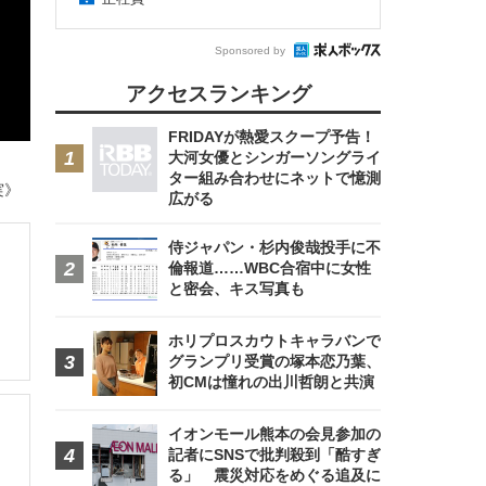
Sponsored by
アクセスランキング
FRIDAYが熱愛スクープ予告！
大河女優とシンガーソングライ
ター組み合わせにネットで憶測
実》
広がる
侍ジャパン・杉内俊哉投手に不
倫報道……WBC合宿中に女性
と密会、キス写真も
ホリプロスカウトキャラバンで
グランプリ受賞の塚本恋乃葉、
初CMは憧れの出川哲朗と共演
イオンモール熊本の会見参加の
記者にSNSで批判殺到「酷すぎ
る」 震災対応をめぐる追及に