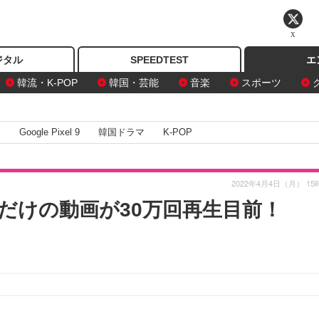
X
ジタル
SPEEDTEST
エ
韓流・K-POP
韓国・芸能
音楽
スポーツ
I
Google Pixel 9
韓国ドラマ
K-POP
2022年4月4日（月） 15
だけの動画が30万回再生目前！