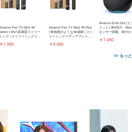
Amazon Echo Dot (
Amazon Fire TV Stick 4K
Amazon Fire TV Stick 4K Plus
ドット) 第5世代 - Ale
Select | 4Kの高画質ストリー
| 映画館のような4K体験 | スト
センサー搭載、鮮やか
ミング | ストリーミングメデ
リーミングメディアプレイヤ
サウンド｜チャコール
￥7,480
ィアプレイヤー
ー
￥7,980
￥9,980
>> もっ
【整備済み品】Dell
【MiniLED/24.5inch/280Hz/
正品】27"ゲーミングモ
ANDWINT オフィスチ
アイリスオーヤマ ペ
Sezlife オフィスチェア デスク
ネオ・ルーライフ ネオ・オム
E2724HS 27インチ 液晶モ
Sezlife オフィスチェア デスク
Smart Basic(スマートベーシ
GRAPHT THE SHOOTER
ー DualSense 充電フッ
ア デスクチェア 肘なし
シーツ 超厚型 お徳用 
チェア 疲れない テレワーク
ツ L 中型犬用 26枚入り 単品
ニター フル
チェア 疲れない テレワーク
ック) 【Amazon.co.jp限定】
Gaming Monitor 24” Essential
き（CFI-ZDM1J）
ッシュ 通気性 ランバ
ュラー 200枚入
チェア 強化バックレスト 30
HD（1920×1080）VA 非光
チェア 強化バックレスト 30度
Smart Basic アイリスオーヤマ
ーミングモニター QD 24.5イ
ポート付き 腰サポート
【Amazon.co.jp限定】
￥1,800
￥15,800
￥34,980
9,979
度ロッキング機能 人間工学 椅
沢 HDMI/DisplayPort/VGA
ロッキング機能 人間工学 椅子
ペットシーツ 超厚型 お徳用
￥4,139
￥3,731
1ms FHD 量子ドット 残像低減
ス圧無段階昇降 360度
￥7,680
￥7,680
￥3,670
子 腰サポート 90度跳ね上げ
スピーカー内蔵 高さ調整 ス
腰サポート 90度跳ね上げ式ア
ワイド 100枚入 (x 1) (ケース