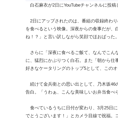
白石麻衣が2日にYouTubeチャンネルに投
2日にアップされたのは、番組の収録終わりの
を食べるという映像。深夜からの食事だが、
ね！？」と言い訳しながら笑顔でほおばった
さらに「深夜に食べるご飯て、なんでこんな
に、猛烈にかぶりつく白石。また「朝から仕
好きなケータリングのトップ5として、この
続けて金兵衛との思い出として、乃木坂46
告白。「うわぁ、こんな美味しいお弁当食べ
食べているうちに日付が変わり、3月25日
でとうございます！」とカメラ目線で祝福。