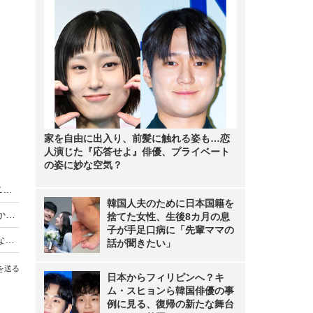
家を自由に出入り、前髪に触れる姿も…恋
人演じた『応答せよ』俳優、プライベート
の姿に妙な空気？
King & Prince、LAトラベルバラエティがディズニープラスで世界同時独占配信
韓国人夫のために日本国籍を
【動画】iPhone Airは「史上最高の普段使い機」か？買ってはいけない人とベストバイな人
捨てた女性、生後8カ月の息
子が手足口病に「先輩ママの
【Oura Ring 4】もうスマートウォッチには戻れない？“指輪”で健康管理する時代が来た【徹底レビュー】
話が聞きたい」
を送る
日本からフィリピンへ？キ
ム・スヒョンら韓国俳優の事
例に見る、復帰の新たな舞台