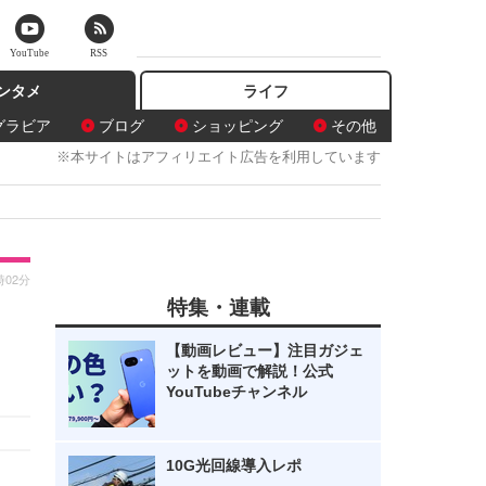
YouTube
RSS
ンタメ
ライフ
グラビア
ブログ
ショッピング
その他
※本サイトはアフィリエイト広告を利用しています
時02分
特集・連載
【動画レビュー】注目ガジェ
ットを動画で解説！公式
YouTubeチャンネル
10G光回線導入レポ