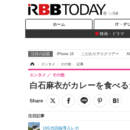
ホーム
IT・デ
映画・ドラマ
注目の話題
iPhone 16
こだわりデスクツアー
A
ホーム
›
エンタメ
›
その他
›
記事
エンタメ
その他
白石麻衣がカレーを食べる
注目記事
10G光回線導入レポ