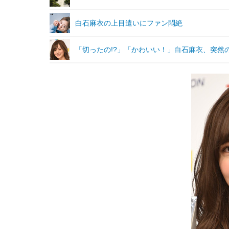
白石麻衣の上目遣いにファン悶絶
「切ったの!?」「かわいい！」白石麻衣、突然