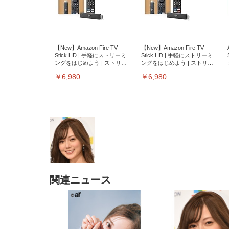
【New】Amazon Fire TV
【New】Amazon Fire TV
Stick HD | 手軽にストリーミ
Stick HD | 手軽にストリーミ
ングをはじめよう | ストリー
ングをはじめよう | ストリー
ミングメディアプレイヤー
ミングメディアプレイヤー
￥6,980
￥6,980
関連ニュース
EIZO ビジネス向けプレミア
EIZO ビジネス向けプレミア
【純
[EdoErgo] オフィスチェア 椅
Amazonベーシック ペットシ
SIHOO B100 オフィスチェア
Amazonベーシック ペットシ
ムモニター | FlexScan
ムモニター | FlexScan
ニタ
子 テレワーク 疲れない 跳ね
ーツ 薄型 レギュラー 1回使い
／デスクチェア メッシュチェ
ーツ 厚型 ワイド 42枚x2袋(84
EV3240X-WT | 31.5型4K
EV2740X-WT | 27.0型4K
ク付
上げ式アームレスト コンパク
捨て 無香料 ホワイト 300枚
ア 人間工学 疲れない ブラッ
枚) ホワイト(吸収面:ライトブ
UHD・USB Type-C・ホワイ
UHD・USB Type-C・ホワイ
ト 約105度ロッキング pc 事務
￥105,595
￥109,572
ク
ルー)
￥4
ト
ト
￥5,699
￥3,373
￥27,999
￥3,234
椅子 360度回転 座面昇降 強化