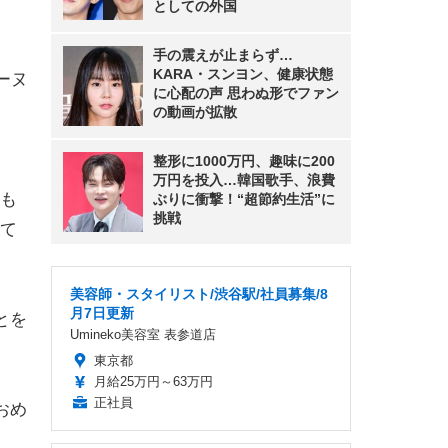
としての外国
手の震えが止まらず…
KARA・スンヨン、健康状態
ーヌ
に心配の声 思わぬ形でファン
の動画が拡散
整形に1000万円、趣味に200
万円を投入…韓国歌手、浪費
も
ぶりに衝撃！“超節約生活”に
挑戦
て
。
美容師・スタイリスト/渋谷駅/社員募集/8
月7日更新
とを
Umineko美容室 表参道店
東京都
月給25万円～63万円
正社員
おめ