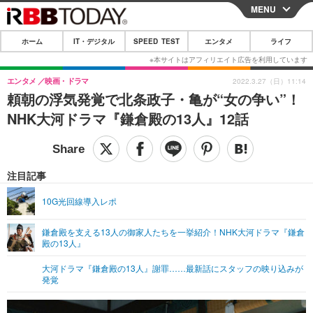
MENU
CLOSE
ホーム
IT・デジタル
SPEED TEST
エンタメ
ライフ
ホーム
IT・デジタル
エンタメ
映画・ドラマ
2022.3.27（日）11:14
頼朝の浮気発覚で北条政子・亀が“女の争い”！
IT・デジタルTOP
スマートフォン
SPEED TEST
NHK大河ドラマ『鎌倉殿の13人』12話
ネタ
ガジェット・ツール
エンタメ
ショッピング
その他
エンタメTOP
映画・ドラマ
ライフ
注目記事
韓流・K-POP
韓国・芸能
ライフTOP
グルメ
リリース一覧
10G光回線導入レポ
音楽
スポーツ
ペット
ショッピング
プッシュ通知の停止方法
鎌倉殿を支える13人の御家人たちを一挙紹介！NHK大河ドラマ『鎌倉
殿の13人』
グラビア
ブログ
その他
大河ドラマ『鎌倉殿の13人』謝罪……最新話にスタッフの映り込みが
ショッピング
その他
発覚