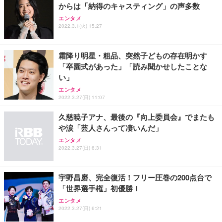
からは「納得のキャスティング」の声多数
ANDWINT オフィスチェア デスクチェア 肘なし メ
【MiniLED/24.5inch/280Hz/FHD】GRAPHT THE S
アイリスオーヤマ ペットシーツ 超厚型 お徳用 レギ
ッシュ 通気性 ランバーサポート付き 腰サポート ガ
HOOTER Gaming Monitor 24” Essential ゲーミン
エンタメ
ュラー 200枚入【Amazon.co.jp限定】
ス圧無段階昇降 360度回転 キャスター付き コンパク
グモニター QD 24.5インチ 1ms FHD 量子ドット 残
2022.3.1(火) 15:27
ト 幅52×奥行58.5×高さ84～96cm テレワーク 在宅
像低減 (3年保証 | 輝点保証 | 日本メーカー)
￥3,731
￥4,139
￥34,980
勤務 ブラック
霜降り明星・粗品、突然子どもの存在明かす
「卒園式があった」「読み聞かせしたことな
い」
エンタメ
2022.3.27(日) 11:07
久慈暁子アナ、最後の『向上委員会』でまたも
や涙「芸人さんって凄いんだ」
エンタメ
2022.3.27(日) 6:31
宇野昌磨、完全復活！フリー圧巻の200点台で
「世界選手権」初優勝！
エンタメ
2022.3.27(日) 6:21