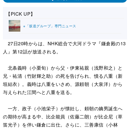
【PICK UP】
※「坂道グループ」専門ニュース
27日20時からは、NHK総合で大河ドラマ『鎌倉殿の13
人』第12話が放送される。
北条義時（小栗旬）から父・伊東祐親（浅野和之）と
兄・祐清（竹財輝之助）の死を告げられ、憤る八重（新
垣結衣）。義時は八重をいさめ、源頼朝（大泉洋）から
与えられた江間へと八重を送る。
一方、政子（小池栄子）が懐妊し、頼朝の嫡男誕生へ
の期待が高まる中、比企能員（佐藤二朗）が比企尼（草
笛光子）を伴い鎌倉に出仕。さらに、三善康信（小林