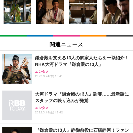
Amazonベーシック ペットシーツ 薄型 レギュラー 1
い 跳ね上げ式アームレスト コンパクト 約105度ロッ
EV3240X-WT | 31.5型4K UHD・USB Type-C・ホワ
回使い捨て 無香料 ホワイト 300枚
キング pc 事務椅子 360度回転 座面昇降 強化ナイロ
イト
ン樹脂ベース 通気性メッシュ 在宅ワーク H-WY01
￥3,373
￥5,699
￥105,595
(黒網+黒枠+黒足)
EIZO ビジネス向けプレミアムモニター | FlexScan
SIHOO B100 オフィスチェア／デスクチェア メッシ
Amazonベーシック ペットシーツ 厚型 ワイド 42枚
EV2740X-WT | 27.0型4K UHD・USB Type-C・ホワ
ュチェア 人間工学 疲れない ブラック
x2袋(84枚) ホワイト(吸収面:ライトブルー)
関連ニュース
イト
￥27,999
￥3,234
￥109,572
鎌倉殿を支える13人の御家人たちを一挙紹介！
NHK大河ドラマ『鎌倉殿の13人』
Sezlife オフィスチェア デスクチェア 疲れない テレ
【純正品】27"ゲーミングモニター DualSense 充電
ネオ・ルーライフ ネオ・オムツ L 中型犬用 26枚入
エンタメ
ワーク チェア 強化バックレスト 30度ロッキング機
2022.3.24(木) 15:41
フック付き（CFI-ZDM1J）
り 単品
能 人間工学 椅子 腰サポート 90度跳ね上げ式アーム
レスト 3Dヘッドレスト ハンガー付き 高反発クッシ
￥49,979
￥1,800
￥7,680
ョン PCチェア 通気性メッシュ ゲーミング/勉強/事
大河ドラマ『鎌倉殿の13人』謝罪……最新話に
務用 おしゃれ パソコンチェア (ブラック)
スタッフの映り込みが発覚
Sezlife オフィスチェア デスクチェア 疲れない テレ
【整備済み品】Dell E2724HS 27インチ 液晶モニタ
Smart Basic(スマートベーシック) 【Amazon.co.jp
エンタメ
ワーク チェア 強化バックレスト 30度ロッキング機
ー フルHD（1920×1080）VA 非光沢 HDMI/DisplayP
限定】 Smart Basic アイリスオーヤマ ペットシーツ
2022.3.18(金) 19:42
能 人間工学 椅子 腰サポート 90度跳ね上げ式アーム
ort/VGA スピーカー内蔵 高さ調整 スイベル VESA対
超厚型 お徳用 ワイド 100枚入 (x 1) (ケース販売)
レスト 3Dヘッドレスト ハンガー付き 高反発クッシ
応 ComfortView ビジネス向け
￥7,680
￥15,800
￥3,670
ョン PCチェア 通気性メッシュ ゲーミング/勉強/事
『鎌倉殿の13人』静御前役に石橋静河！ファン
務用 おしゃれ パソコンチェア (ホワイト)