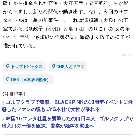
隆）から推挙された官僚・大江広元（栗原英雄）らが都
から下向し、新たな関係が動き出す。なお、今回のサブ
タイトルは「亀の前事件」。これは源頼朝（大泉）の正
室である北条政子（小池）と亀（江口のりこ）の“女の争
い”で、予告でも頼朝の浮気発覚に激怒する政子の様子が
描かれている。
《KT》
トップトピックス
NHK大河ドラマ
NHK（日本放送協会）
【注目記事】
>
ゴルフクラブで襲撃、BLACKPINKの10周年イベントに激
怒したファンの説も...YG本社で女性が暴れる
>
韓国YGエンタ社屋を襲撃したのは日本人...ゴルフクラブで
出入口の一部を破損、警察が経緯を調査へ